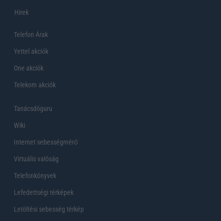
Hirek
Telefon Árak
Yettel akciók
One akciók
Telekom akciók
Tanácsdóguru
Wiki
Internet sebességmérő
Virtuális valóság
Telefonkönyvek
Lefedettségi térképek
Letöltési sebesség térkép