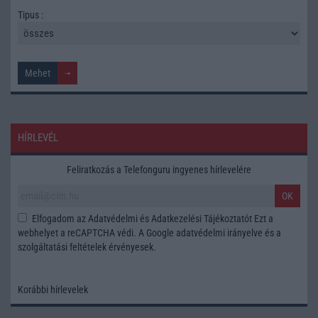
Tipus :
HÍRLEVÉL
Feliratkozás a Telefonguru ingyenes hírlevelére
OK
Elfogadom az
Adatvédelmi és Adatkezelési Tájékoztatót
Ezt a
webhelyet a reCAPTCHA védi. A Google
adatvédelmi irányelve
és a
szolgáltatási feltételek
érvényesek.
Korábbi hírlevelek