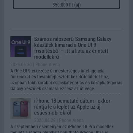
350.000 Ft (új)
Számos népszerű Samsung Galaxy
készülék kimarad a One UI 9
frissítésből – itt a lista az érintett
modellekről
2026.06.30
| Phone Arena
A One UI 9 érkezése új mesterséges intelligencia-
funkciókat és továbbfejlesztett kezelőfelületet hoz,
azonban több korábbi csúcskategóriás és középkategóriás
Galaxy készülék számára ez lesz az út vége.
iPhone 18 bemutató dátum - ekkor
rántja le a leplet az Apple az új
csúcsmobilokról
2026.06.29
| Phone Arena
A szeptemberi eseményen az iPhone 18 Pro modellek
mellett a régóta pletykált hajlítható iPhone Ultra is