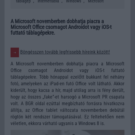
,
,
,
táblagép
internettábla
Windows
Microsoft
A Microsoft novemberben dobhatja piacra a
Microsoft Office csomagot Androidot vagy iOS-t
futtató táblagépekre.
Böngésszen tovább legfrissebb híreink között!
A Microsoft novemberben dobhatja piacra a Microsoft
Office csomagot Androidot vagy iOS-t futtató
táblagépekre. Több hónappal ezelőtt bukkant fel néhány
fotó, amelyeken az iPad-en futó Office volt látható. Akkor
kiderült, hogy kacsa a hír, majd utólag arra is fény derült,
hogy az összes „fake”-et harsogó a Microsoft PR csapata
volt. A BGR oldal ezúttal megbízható forrásra hivatkozva
állítja, az Office tablet változata novemberben debütál
rögtön két rendszer támogatásával. Ez feltehetően nem
véletlen, ekkora várható ugyanis a Windows 8 is.