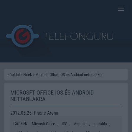
Toggle
naviga
Főoldal
>
Hírek
>
Microsft Office iOS és Android nettáblákra
MICROSFT OFFICE IOS ÉS ANDROID
NETTÁBLÁKRA
2012.05.25| Phone Arena
Címkék:
,
,
,
,
Microsft Office
iOS
Android
nettábla