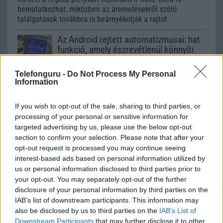
bemutatkozhat, miközben az áremelésekről szóló
találgatások továbbra is beárnyékolják a rajtot.
Az Android rejtett automatizmusai: hat
funkció, amely észrevétlenül könnyíti
meg a mindennapokat
2026.06.14
| Android Police
Telefonguru -
Do Not Process My Personal
Information
Sok felhasználó külön alkalmazásokra esküszik, pedig az
Android már évek óta olyan intelligens funkciókat kínál,
amelyek maguktól dolgoznak a háttérben.
If you wish to opt-out of the sale, sharing to third parties, or
processing of your personal or sensitive information for
targeted advertising by us, please use the below opt-out
Ez a rejtett Samsung funkció teljesen
section to confirm your selection. Please note that after your
megváltoztatja a mobilhasználatot –
opt-out request is processed you may continue seeing
sokan mégsem tudnak róla
interest-based ads based on personal information utilized by
2026.07.12
| Android Central
us or personal information disclosed to third parties prior to
Az Edge Panel az egyik leghasznosabb funkció, amely
your opt-out. You may separately opt-out of the further
jelentősen felgyorsítja a mindennapi használatot,
disclosure of your personal information by third parties on the
miközben a Pixel telefonokból továbbra is hiányzik.
IAB’s list of downstream participants. This information may
also be disclosed by us to third parties on the
IAB’s List of
Downstream Participants
that may further disclose it to other