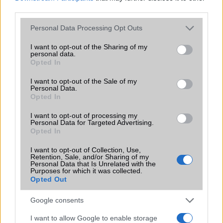
third parties.
Please note that this website/app uses one or more Google
Personal Data Processing Opt Outs
KAPCSOLÓDÓ HÍREK
services and may gather and store information including but
not limited to your visit or usage behaviour. You may click to
I want to opt-out of the Sharing of my
personal data.
Google Play néven jöhet a keresőóriás első saját tabletje
grant or deny consent to Google and its third-party tags to
Opted In
use your data for below specified purposes in below Google
10 colos Windows 8 nettábla a Nokiától
consent section.
I want to opt-out of the Sale of my
Personal Data.
Galaxy Nexus tablet 149 dollárért?
Opted In
Megjelent a Sony Xperia Tablet Z
I want to opt-out of processing my
Personal Data for Targeted Advertising.
Itt vannak az első Galaxy Note 8.0 élőképek!
Opted In
Hyundai T7 táblagép: jobb a Nexus 7-nél is
I want to opt-out of Collection, Use,
Retention, Sale, and/or Sharing of my
Egy nappal az MWC elõtt: megjelent a Samsung Galaxy
Personal Data that Is Unrelated with the
Note 8.0
Purposes for which it was collected.
Opted Out
MWC: így működik a Samsung Note 8.0 és az S Pen
Google consents
További hírek
I want to allow Google to enable storage