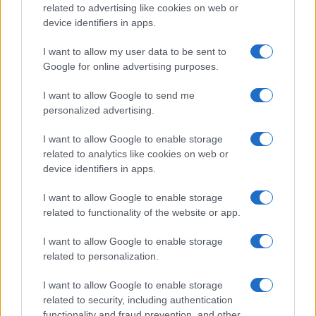
related to advertising like cookies on web or
device identifiers in apps.
LEGOLVASOTTABBAK
I want to allow my user data to be sent to
Google for online advertising purposes.
Számos népszerű Samsung Galaxy készülék kimarad a One
UI 9 frissítésből – itt a lista az érintett modellekről
I want to allow Google to send me
personalized advertising.
iPhone 18 bemutató dátum - ekkor rántja le a leplet az
Apple az új csúcsmobilokról
I want to allow Google to enable storage
related to analytics like cookies on web or
Az Android rejtett automatizmusai: hat funkció, amely
device identifiers in apps.
észrevétlenül könnyíti meg a mindennapokat
Ez a rejtett Samsung funkció teljesen megváltoztatja a
I want to allow Google to enable storage
mobilhasználatot – sokan mégsem tudnak róla
related to functionality of the website or app.
Nem biztos, hogy érdemes kivárni az iPhone 18 Prot
I want to allow Google to enable storage
related to personalization.
A Galaxy S25 is megkaphatja a Galaxy S26 egyik legjobb
kamerás funkcióját
I want to allow Google to enable storage
Élőképeken a Dark Cherry színű iPhone 18 Pro Max!
related to security, including authentication
functionality and fraud prevention, and other