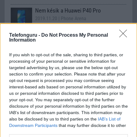
Nem késik a Huawei P40 Pro
2019.11.20
| Phone Arena
A Huawei Mate 30 Pro méretes késésének ellenére a
Telefonguru -
Do Not Process My Personal
Information
vállalat egyelőre nem tervezi a P40 szériát később kiadni.
If you wish to opt-out of the sale, sharing to third parties, or
processing of your personal or sensitive information for
A Google nélküli élet a vég vagy valami
targeted advertising by us, please use the below opt-out
kezdete?
section to confirm your selection. Please note that after your
2020.04.12
| Telefonguru
opt-out request is processed you may continue seeing
interest-based ads based on personal information utilized by
2019-ben bannolta az Egyesült Államok elnöke a Huawei-t,
us or personal information disclosed to third parties prior to
ezzel hatalmas pofont adva neki. Vajon túléli?
your opt-out. You may separately opt-out of the further
disclosure of your personal information by third parties on the
IAB’s list of downstream participants. This information may
also be disclosed by us to third parties on the
IAB’s List of
Downstream Participants
that may further disclose it to other
third parties.