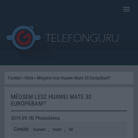
Toggle
naviga
Főoldal
>
Hírek
>
Mégsem lesz Huawei Mate 30 Európában!?
MÉGSEM LESZ HUAWEI MATE 30
EURÓPÁBAN!?
2019.09.18| PhoneArena
Címkék:
,
,
huawei
mate
30