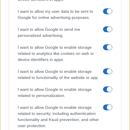
Számos népszerű Samsung Galaxy készülék kimarad a One
I want to allow my user data to be sent to
UI 9 frissítésből – itt a lista az érintett modellekről
Google for online advertising purposes.
iPhone 18 bemutató dátum - ekkor rántja le a leplet az
I want to allow Google to send me
Apple az új csúcsmobilokról
personalized advertising.
Az Android rejtett automatizmusai: hat funkció, amely
I want to allow Google to enable storage
észrevétlenül könnyíti meg a mindennapokat
related to analytics like cookies on web or
device identifiers in apps.
Ez a rejtett Samsung funkció teljesen megváltoztatja a
mobilhasználatot – sokan mégsem tudnak róla
I want to allow Google to enable storage
Nem biztos, hogy érdemes kivárni az iPhone 18 Prot
related to functionality of the website or app.
A Galaxy S25 is megkaphatja a Galaxy S26 egyik legjobb
I want to allow Google to enable storage
kamerás funkcióját
related to personalization.
Élőképeken a Dark Cherry színű iPhone 18 Pro Max!
I want to allow Google to enable storage
Itt a vég a Galaxy S23 széria számára: a One UI 9 lehet az
related to security, including authentication
functionality and fraud prevention, and other
utolsó nagy frissítés
user protection.