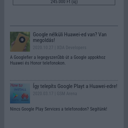
245.000 Ft (új)
Google nélküli Huawei-ed van? Van
megoldás!
2020.10.27
| XDA Developers
A Googlefier a legegyszerűbb út a Google appokhoz
Huawei és Honor telefonokon.
Így telepíts Google Playt a Huawei-edre!
2020.03.17
| GSM Arena
Nincs Google Play Services a telefonodon? Segítünk!