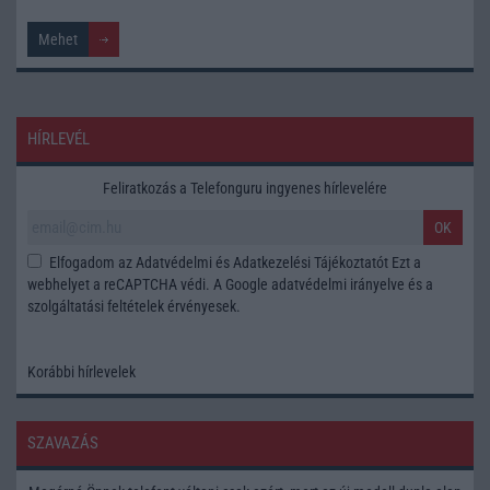
HÍRLEVÉL
Feliratkozás a Telefonguru ingyenes hírlevelére
OK
Elfogadom az
Adatvédelmi és Adatkezelési Tájékoztatót
Ezt a
webhelyet a reCAPTCHA védi. A Google
adatvédelmi irányelve
és a
szolgáltatási feltételek
érvényesek.
Korábbi hírlevelek
SZAVAZÁS