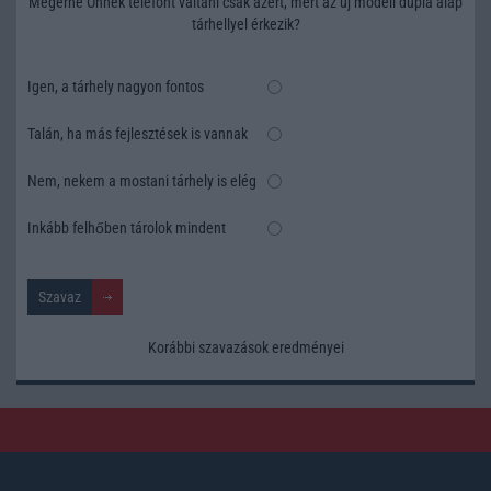
Megérné Önnek telefont váltani csak azért, mert az új modell dupla alap
tárhellyel érkezik?
Igen, a tárhely nagyon fontos
Talán, ha más fejlesztések is vannak
Nem, nekem a mostani tárhely is elég
Inkább felhőben tárolok mindent
Korábbi szavazások eredményei