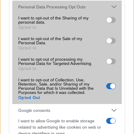
Please note that this website/app uses one or more Google
KAPCSOLÓDÓ HÍREK
Personal Data Processing Opt Outs
services and may gather and store information including but
not limited to your visit or usage behaviour. You may click to
I want to opt-out of the Sharing of my
Jön a Huawei Mate 30 Lite!
personal data.
grant or deny consent to Google and its third-party tags to
Opted In
Harmony OS az új Huawei-n?!
use your data for below specified purposes in below Google
consent section.
I want to opt-out of the Sale of my
IFA 2019: Mate 30 android nélkül érkezik
Personal Data.
Opted In
Romániában elérhető a Huawei Mate 30!
I want to opt-out of processing my
Huawei Mate 30 5G mellett érkezik az X!
Personal Data for Targeted Advertising.
Opted In
Novemberben érkezik a Huawei Mate 30 duo
I want to opt-out of Collection, Use,
7 milliónál jár a Huawei Mate 30!
Retention, Sale, and/or Sharing of my
Personal Data that Is Unrelated with the
Újabb európai országban a Huawei Mate 30 Pro!
Purposes for which it was collected.
Opted Out
További hírek
Google consents
I want to allow Google to enable storage
related to advertising like cookies on web or
LEGOLVASOTTABBAK
device identifiers in apps.