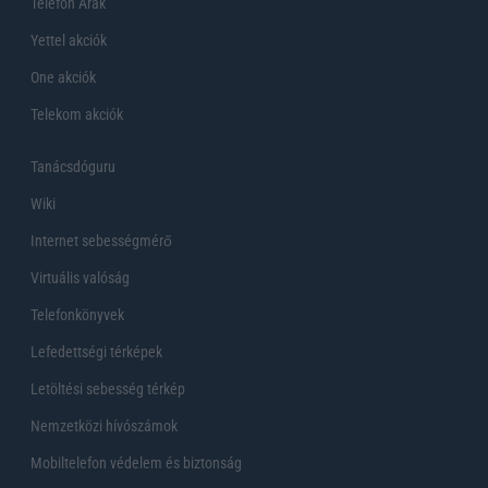
Telefon Árak
Yettel akciók
One akciók
Telekom akciók
Tanácsdóguru
Wiki
Internet sebességmérő
Virtuális valóság
Telefonkönyvek
Lefedettségi térképek
Letöltési sebesség térkép
Nemzetközi hívószámok
Mobiltelefon védelem és biztonság