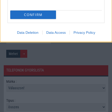
További hírek
CONFIRM
Mennyibe kerül
Keressen a telefonboltok ajánlatai között!
Data Deletion
Data Access
Privacy Policy
TELEFONOK GYORSLISTA
Márka :
Tipus :