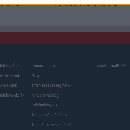
a háttérben.
telefonokból továbbra is hiányzik.
Telefon Árak
Tanácsdóguru
UjesHasznaltGSM
Yettel akciók
Wiki
One akciók
Internet sebességmérő
Telekom akciók
Virtuális valóság
Telefonkönyvek
Lefedettségi térképek
Letöltési sebesség térkép