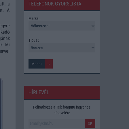
TELEFONOK GYORSLISTA
tt, a
nt. A
Márka :
egyre
lkedő
ájának
Tipus :
ak. Mi
uawei
.
HÍRLEVÉL
Feliratkozás a Telefonguru ingyenes
hírlevelére
OK