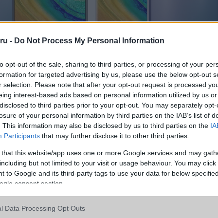
ru -
Do Not Process My Personal Information
to opt-out of the sale, sharing to third parties, or processing of your per
utatott
Mate 30
szériát nagy elismeréssel fogadta a szakma
formation for targeted advertising by us, please use the below opt-out s
Kirin 990 5G SoC-vel, díjnyertes négykamerás rendszerrel és futuris
r selection. Please note that after your opt-out request is processed y
relt Mate 30 Pro ismét megerősítette a Huawei iparági vezetői pozíció
eing interest-based ads based on personal information utilized by us or
disclosed to third parties prior to your opt-out. You may separately opt-
ább legfrissebb híreink között!
losure of your personal information by third parties on the IAB’s list of
n a vállalat bejelentette a Mate 30 Pro 5G
új verzióját
is. A limitált s
. This information may also be disclosed by us to third parties on the
IA
rhellyel erdei zöld és napfelkelte színekben, vegán bőrborítással
Participants
that may further disclose it to other third parties.
 that this website/app uses one or more Google services and may gath
including but not limited to your visit or usage behaviour. You may click 
 to Google and its third-party tags to use your data for below specifi
ogle consent section.
l Data Processing Opt Outs