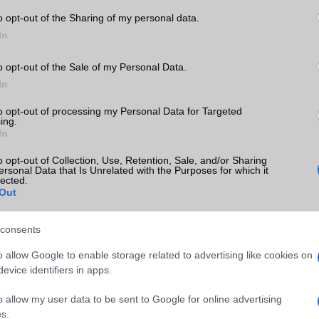
o opt-out of the Sharing of my personal data.
In
o opt-out of the Sale of my Personal Data.
In
SM kiemelt ajánlatok
to opt-out of processing my Personal Data for Targeted
S25 Ultra
Apple iPhone 16
Samsung Galaxy S26
ing.
In
o opt-out of Collection, Use, Retention, Sale, and/or Sharing
ersonal Data that Is Unrelated with the Purposes for which it
lected.
Out
consents
o allow Google to enable storage related to advertising like cookies on
SM
Euro Gsm
Euro Gsm
evice identifiers in apps.
sznált)
247.000 Ft (új)
267.000 Ft (új)
o allow my user data to be sent to Google for online advertising
s.