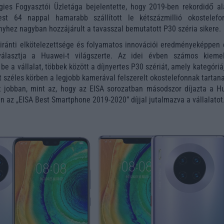
ies Fogyasztói Üzletága bejelentette, hogy 2019-ben rekordidő ala
est 64 nappal hamarabb szállított le kétszázmillió okostelefo
hez nagyban hozzájárult a tavasszal bemutatott P30 széria sikere.
iránti elkötelezettsége és folyamatos innovációi eredményeképpen 
választja a Huawei-t világszerte. Az idei évben számos kieme
be a vállalat, többek között a díjnyertes P30 szériát, amely kategóri
t széles körben a legjobb kamerával felszerelt okostelefonnak tartan
t jobban, mint az, hogy az EISA sorozatban másodszor díjazta a H
n az „EISA Best Smartphone 2019-2020” díjjal jutalmazva a vállalatot