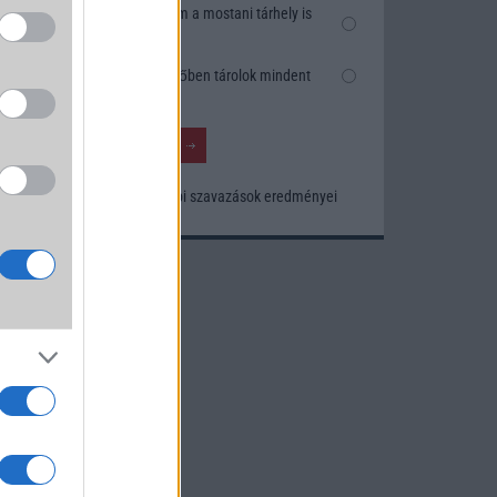
Nem, nekem a mostani tárhely is
elég
Inkább felhőben tárolok mindent
Korábbi szavazások eredményei