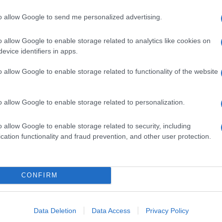
to allow Google to send me personalized advertising.
s népszerű Samsung
iPhone 18 bemutató dát
 készülék kimarad a
ekkor rántja le a leplet 
o allow Google to enable storage related to analytics like cookies on
9 frissítésből – itt a
Apple az új csúcsmobil
evice identifiers in apps.
z érintett modellekről
2026.06.29
| Phone Arena
 Arena
A szeptemberi eseményen az iPhone 18
o allow Google to enable storage related to functionality of the website
 új mesterséges
modellek mellett a régóta pletykált
ókat és továbbfejlesztett
hajlítható iPhone Ultra is bemutatkozha
, azonban több korábbi
miközben az áremelésekről szóló
o allow Google to enable storage related to personalization.
középkategóriás Galaxy
találgatások továbbra is beárnyékolják 
 lesz az út vége.
rajtot.
o allow Google to enable storage related to security, including
oid rejtett
Ez a rejtett Samsung
cation functionality and fraud prevention, and other user protection.
tizmusai: hat
funkció teljesen
ó, amely észrevétlenül
megváltoztatja a
ti meg a
mobilhasználatot – so
mégsem tudnak róla
CONFIRM
d Police
2026.07.12
| Android Central
ön alkalmazásokra
Az Edge Panel az egyik leghasznosabb
Android már évek óta
funkció, amely jelentősen felgyorsítja a
Data Deletion
Data Access
Privacy Policy
nkciókat kínál, amelyek
mindennapi használatot, miközben a Pi