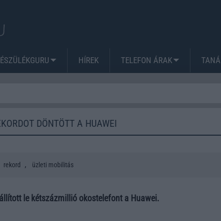
KÉSZÜLÉKGURU
HÍREK
TELEFON ÁRAK
TANÁ
EKORDOT DÖNTÖTT A HUAWEI
,
rekord
üzleti mobilitás
llított le kétszázmillió okostelefont a Huawei.