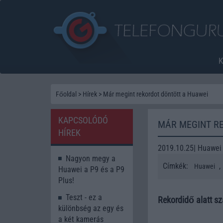
Főoldal
>
Hírek
>
Már megint rekordot döntött a Huawei
KAPCSOLÓDÓ
MÁR MEGINT R
HÍREK
2019.10.25| Huawei
Nagyon megy a
Címkék:
,
Huawei
Huawei a P9 és a P9
Plus!
Teszt - ez a
Rekordidő alatt szá
különbség az egy és
a két kamerás