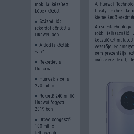
A Huawei Technolog
mobillal készített
tavalyi évhez kép
képek között
kiemelkedő eredmény
Százmilliós
A csúcstechnológia 
rekordot döntött a
több felhasználó 
Huawei idén
készüléket mutatott 
A tied is köztük
vezetője, és amelye
van?
sem prezentálja ez
csúcskészülékét, idé
Rekordév a
Honornál
Huawei: a cél a
270 millió
Rekord! 240 millió
Huawei fogyott
2019-ben
Brave böngésző:
100 millió
felhasználó