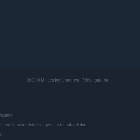
2000 © Minden jog fenntartva - Telefonguru.hu
pszanak.
 eredő károkért felelősséget nem tudunk vállalni.
s!