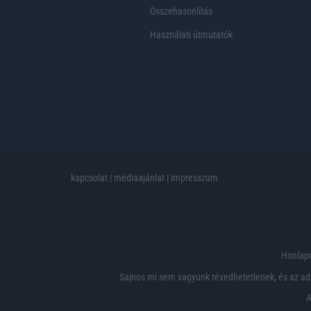
Összehasonlítás
Használati útmutatók
kapcsolat
|
médiaajánlat
|
impresszum
Honlapu
Sajnos mi sem vagyunk tévedhetetlenek, és az ada
A