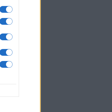
um -
az
okról
 Pro
t,
a
kan
xel