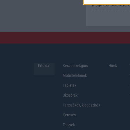
maguktól dolgoznak 
Főoldal
Készülékekguru
Hirek
Mobiltelefonok
Tabletek
Okosórák
Tartozékok, kiegeszítők
Keresés
Tesztek