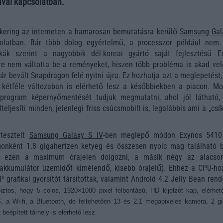
ával kapcsolatban.
kering az interneten a hamarosan bemutatásra kerülő
Samsung Gal
olatban. Bár több dolog egyértelmű, a processzor például nem.
ykák szerint a nagyobbik dél-koreai gyártó saját fejlesztésű E
e nem váltotta be a reményeket, hiszen több probléma is akad vele
ár bevált Snapdragon felé nyitni újra. Ez hozhatja azt a meglepetést
 kétféle változaban is elérhető lesz a későbbiekben a piacon. Mo
program képernyőmentését tudjuk megmutatni, ahol jól látható,
ljesíti minden, jelenlegi friss csúcsmobilt is, legalábbis ami a „csí
 tesztelt
Samsung Galaxy S IV
-ben meglepő módon Exynos 541
gonként 1.8 gigahertzen ketyeg és összesen nyolc mag található 
s ezen a maximum órajelen dolgozni, a másik négy az alacso
 akkumulátor üzemidőt kímélendő, kisebb órajelű). Ehhez a CPU-ho
rafikai gyorsítót társítottak, valamint Android 4.2 Jelly Bean rend
iztos, hogy 5 colos, 1920×1080 pixel felbontású, HD kijelzőt kap, elérhet
 a Wi-fi, a Bluetooth, de feltehetően 13 és 2.1 megapixeles kamera, 2 gi
beépített tárhely is elérhető lesz.