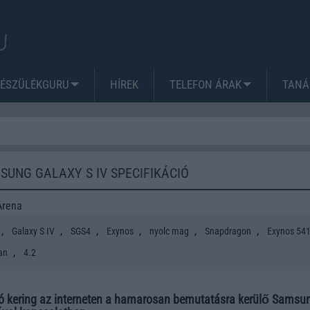
KÉSZÜLÉKGURU
HÍREK
TELEFON ÁRAK
TANÁ
SUNG GALAXY S IV SPECIFIKÁCIÓ
Arena
,
,
,
,
,
,
Galaxy S IV
SGS4
Exynos
nyolc mag
Snapdragon
Exynos 54
,
an
4.2
 kering az interneten a hamarosan bemutatásra kerülő Samsu