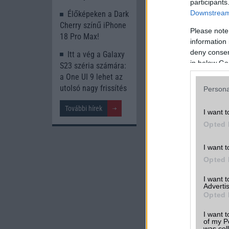
participants
Downstream 
Élőképeken a Dark
Cherry színű iPhone
Please note
18 Pro Max!
information 
deny consent
Itt a vég a Galaxy
in below Go
S23 széria számára:
a One UI 9 lehet az
utolsó nagy frissítés
Persona
További hírek
I want t
Opted 
I want t
Opted 
I want 
Advertis
Opted 
I want t
of my P
was col