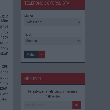
TELEFONOK GYORSLISTA
axy S
Márka :
 Mint
xynos
, így
Tipus :
, hogy
st az
 hogy
kokat”
0 CPU
benne
nyabb
HÍRLEVÉL
z egy
szert.
Feliratkozás a Telefonguru ingyenes
ő lesz
hírlevelére
gabájt
OK