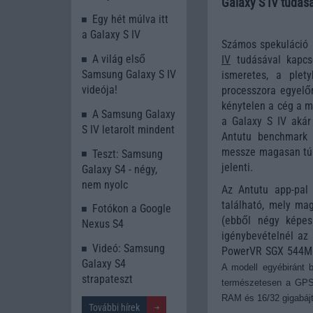
Galaxy S IV tudás
Egy hét múlva itt
a Galaxy S IV
Számos spekuláció 
A világ első
IV
tudásával kapcs
Samsung Galaxy S IV
ismeretes, a plet
videója!
processzora egyelőr
kénytelen a cég a m
A Samsung Galaxy
a Galaxy S IV akár
S IV letarolt mindent
Antutu benchmark 
messze magasan túlte
Teszt: Samsung
jelenti.
Galaxy S4 - négy,
nem nyolc
Az Antutu app-pal
található, mely ma
Fotókon a Google
(ebből négy képe
Nexus S4
igénybevételnél az
Videó: Samsung
PowerVR SGX 544MP g
Galaxy S4
A modell egyébiránt b
strapateszt
természetesen a GPS,
RAM és 16/32 gigabájt 
További hírek