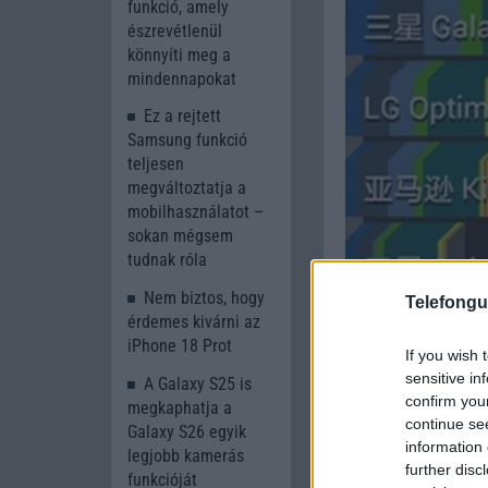
funkció, amely
észrevétlenül
könnyíti meg a
mindennapokat
Ez a rejtett
Samsung funkció
teljesen
megváltoztatja a
mobilhasználatot –
sokan mégsem
tudnak róla
Nem biztos, hogy
Telefongu
érdemes kivárni az
iPhone 18 Prot
If you wish 
sensitive in
A Galaxy S25 is
confirm you
megkaphatja a
continue se
Galaxy S26 egyik
information 
legjobb kamerás
further disc
funkcióját