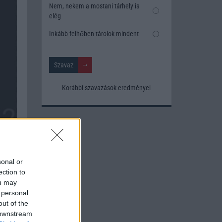
Nem, nekem a mostani tárhely is
elég
Inkább felhőben tárolok mindent
Korábbi szavazások eredményei
sonal or
ection to
ou may
 personal
out of the
 downstream