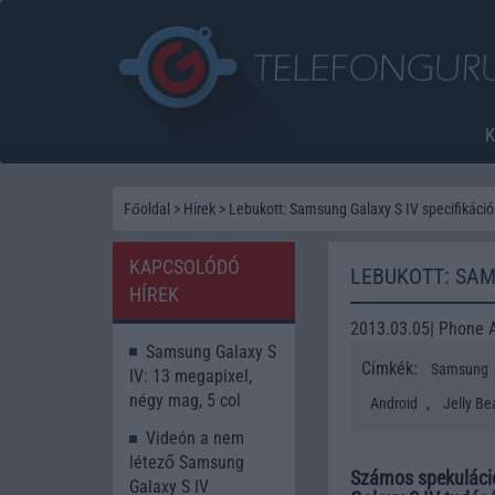
Főoldal
>
Hírek
>
Lebukott: Samsung Galaxy S IV specifikáció
KAPCSOLÓDÓ
LEBUKOTT: SAM
HÍREK
2013.03.05| Phone 
Samsung Galaxy S
Címkék:
Samsung
IV: 13 megapixel,
négy mag, 5 col
,
Android
Jelly Be
Videón a nem
létező Samsung
Számos spekuláció
Galaxy S IV