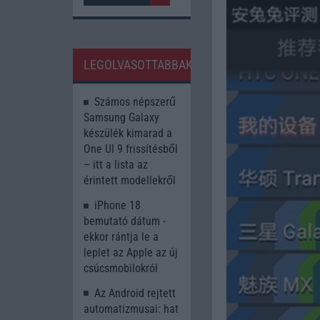
LEGOLVASOTTABBAK
Számos népszerű
Samsung Galaxy
készülék kimarad a
One UI 9 frissítésből
– itt a lista az
érintett modellekről
iPhone 18
bemutató dátum -
ekkor rántja le a
leplet az Apple az új
csúcsmobilokról
Az Android rejtett
automatizmusai: hat