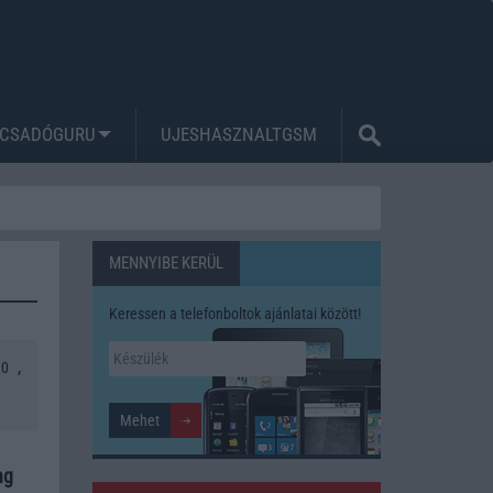
CSADÓGURU
UJESHASZNALTGSM
MENNYIBE KERÜL
Keressen a telefonboltok ajánlatai között!
,
10
ng