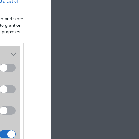
B’s List of
er and store
to grant or
ed purposes