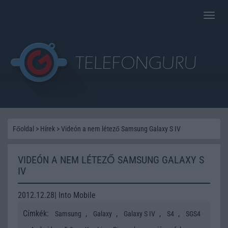
Toggle
naviga
Főoldal
>
Hírek
>
Videón a nem létező Samsung Galaxy S IV
VIDEÓN A NEM LÉTEZŐ SAMSUNG GALAXY S
IV
2012.12.28| Into Mobile
Címkék:
,
,
,
,
Samsung
Galaxy
Galaxy S IV
S4
SGS4