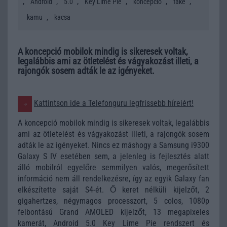
,
,
,
,
,
,
Android
5.0
Key Lime Pie
koncepció
fake
,
kamu
kacsa
A koncepció mobilok mindig is sikeresek voltak,
legalábbis ami az ötletelést és vágyakozást illeti, a
rajongók sosem adták le az igényeket.
Kattintson ide a Telefonguru legfrissebb híreiért!
A koncepció mobilok mindig is sikeresek voltak, legalábbis
ami az ötletelést és vágyakozást illeti, a rajongók sosem
adták le az igényeket. Nincs ez máshogy a Samsung i9300
Galaxy S IV esetében sem, a jelenleg is fejlesztés alatt
álló mobilról egyelőre semmilyen valós, megerősített
információ nem áll rendelkezésre, így az egyik Galaxy fan
elkészítette saját S4-ét. Ő keret nélküli kijelzőt, 2
gigahertzes, négymagos processzort, 5 colos, 1080p
felbontású Grand AMOLED kijelzőt, 13 megapixeles
kamerát, Android 5.0 Key Lime Pie rendszert és