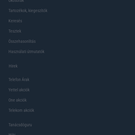
Okosórák
Tartozékok, kiegeszítők
Keresés
Tesztek
Összehasonlítás
Használati útmutatók
Hirek
Telefon Árak
Yettel akciók
One akciók
Telekom akciók
Tanácsdóguru