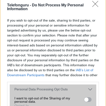
Telefonguru -
Do Not Process My Personal
A világ első Samsung Galaxy S IV
Information
videója!
2013.03.12
| GSM Arena
If you wish to opt-out of the sale, sharing to third parties, or
processing of your personal or sensitive information for
A nagyobbik dél-koreai gyártó csütörtökön bemutatásra
targeted advertising by us, please use the below opt-out
kerülő idei csúcsmobilja videón látható!
section to confirm your selection. Please note that after your
opt-out request is processed you may continue seeing
interest-based ads based on personal information utilized by
us or personal information disclosed to third parties prior to
your opt-out. You may separately opt-out of the further
disclosure of your personal information by third parties on the
IAB’s list of downstream participants. This information may
KAPCSOLÓDÓ HÍREK
also be disclosed by us to third parties on the
IAB’s List of
Downstream Participants
that may further disclose it to other
13 megapixeles kamera a Samsung Galaxy S IV-ben
third parties.
Samsung Galaxy S IV: 13 megapixel, négy mag, 5 col
Please note that this website/app uses one or more Google
Personal Data Processing Opt Outs
services and may gather and store information including but
Exkluzív: ez az első Galaxy S IV fotó!
not limited to your visit or usage behaviour. You may click to
I want to opt-out of the Sharing of my
personal data.
Ezek az első Samsung Galaxy S IV kameraképek!
grant or deny consent to Google and its third-party tags to
Opted In