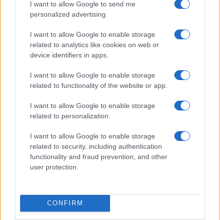
I want to allow Google to send me
Ez a rejtett Samsung funkció teljesen megváltoztatja a
personalized advertising.
mobilhasználatot – sokan mégsem tudnak róla
I want to allow Google to enable storage
Nem biztos, hogy érdemes kivárni az iPhone 18 Prot
related to analytics like cookies on web or
device identifiers in apps.
A Galaxy S25 is megkaphatja a Galaxy S26 egyik legjobb
kamerás funkcióját
I want to allow Google to enable storage
Élőképeken a Dark Cherry színű iPhone 18 Pro Max!
related to functionality of the website or app.
Itt a vég a Galaxy S23 széria számára: a One UI 9 lehet az
I want to allow Google to enable storage
utolsó nagy frissítés
related to personalization.
További hírek
I want to allow Google to enable storage
related to security, including authentication
functionality and fraud prevention, and other
Mennyibe kerül
user protection.
Keressen a telefonboltok ajánlatai között!
CONFIRM