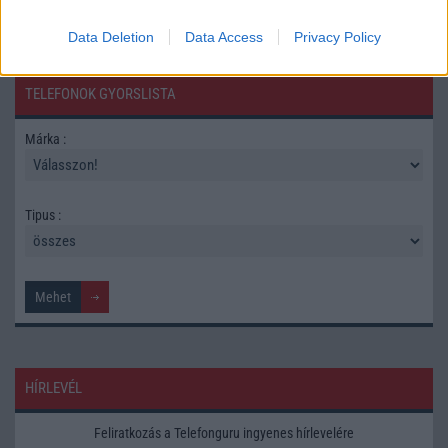
Data Deletion
Data Access
Privacy Policy
TELEFONOK GYORSLISTA
Márka :
Tipus :
HÍRLEVÉL
Feliratkozás a Telefonguru ingyenes hírlevelére