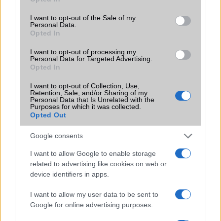
use your data for below specified purposes in below Google
Lebukott: Samsung Galaxy S IV specifikáció
consent section.
I want to opt-out of the Sale of my
Personal Data.
Egy hét múlva itt a Galaxy S IV
Opted In
A világ első Samsung Galaxy S IV videója!
I want to opt-out of processing my
Personal Data for Targeted Advertising.
Bréking: vadiúj fotókon a Galaxy S IV Duos!
Opted In
További hírek
I want to opt-out of Collection, Use,
Retention, Sale, and/or Sharing of my
Personal Data that Is Unrelated with the
Purposes for which it was collected.
Opted Out
LEGOLVASOTTABBAK
Google consents
Számos népszerű Samsung Galaxy készülék kimarad a One
I want to allow Google to enable storage
UI 9 frissítésből – itt a lista az érintett modellekről
related to advertising like cookies on web or
device identifiers in apps.
iPhone 18 bemutató dátum - ekkor rántja le a leplet az
Apple az új csúcsmobilokról
I want to allow my user data to be sent to
Az Android rejtett automatizmusai: hat funkció, amely
Google for online advertising purposes.
észrevétlenül könnyíti meg a mindennapokat