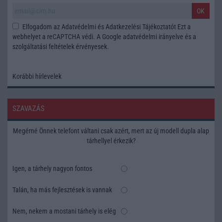
OK
Elfogadom az
Adatvédelmi és Adatkezelési Tájékoztatót
Ezt a
webhelyet a reCAPTCHA védi. A Google
adatvédelmi irányelve
és a
szolgáltatási feltételek
érvényesek.
Korábbi hírlevelek
SZAVAZÁS
Megérné Önnek telefont váltani csak azért, mert az új modell dupla alap
tárhellyel érkezik?
Igen, a tárhely nagyon fontos
Talán, ha más fejlesztések is vannak
Nem, nekem a mostani tárhely is elég