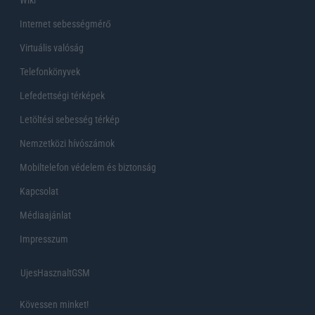
Wiki
Internet sebességmérő
Virtuális valóság
Telefonkönyvek
Lefedettségi térképek
Letöltési sebesség térkép
Nemzetközi hívószámok
Mobiltelefon védelem és biztonság
Kapcsolat
Médiaajánlat
Impresszum
UjesHasznaltGSM
Kövessen minket!