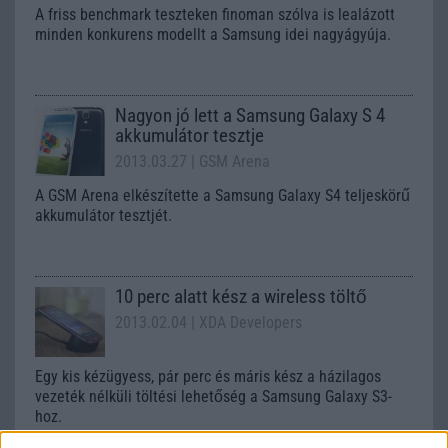
A friss benchmark teszteken finoman szólva is lealázott
minden konkurens modellt a Samsung idei nagyágyúja.
Nagyon jó lett a Samsung Galaxy S 4
akkumulátor tesztje
2013.03.27
| GSM Arena
A GSM Arena elkészítette a Samsung Galaxy S4 teljeskörű
akkumulátor tesztjét.
10 perc alatt kész a wireless töltő
2013.02.04
| XDA Developers
Egy kis kézügyess, pár perc és máris kész a házilagos
vezeték nélküli töltési lehetőség a Samsung Galaxy S3-
hoz.