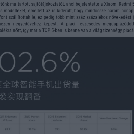
tónk ma tartott sajtótájékoztatót, ahol bejelentette a
Xiaomi Redmi 
s modelleket, emellett az is kiderült, hogy mindössze három hónap 
font szállítottak le, ez pedig több mint száz százalékos növekedést 
ezen negyedévéhez képest. A piaci részesedés megduplázódott
alékra nőtt, így már a TOP 5-ben is benne van a világ tizennégy piacá