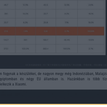
an fogynak a készülékei, de nagyon megy még Indonéziában, Malajzi
Egyiptomban és négy EU államban is. Hazánkban is több tíz
delkezik a Xiaomi.