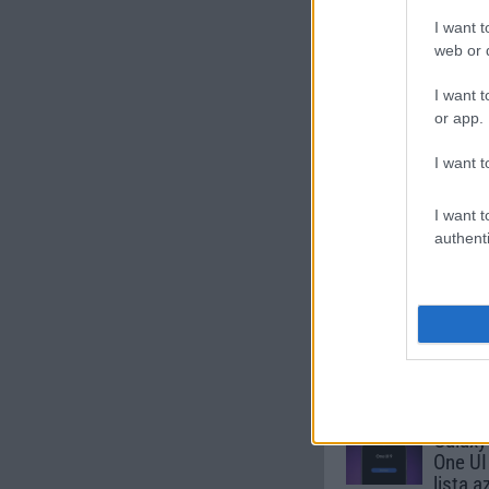
Új és Használt G
I want t
web or d
Samsung Gala
I want t
or app.
I want t
I want t
authenti
Euro Gs
222.000 Ft 
Számo
Galaxy
One UI 
lista a