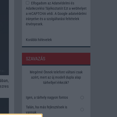
Elfogadom az
Adatvédelmi és
Adatkezelési Tájékoztatót
Ezt a webhelyet
a reCAPTCHA védi. A Google
adatvédelmi
irányelve
és a
szolgáltatási feltételek
érvényesek.
Korábbi hírlevelek
SZAVAZÁS
Megérné Önnek telefont váltani csak
azért, mert az új modell dupla alap
ában,
tárhellyel érkezik?
ezres
Igen, a tárhely nagyon fontos
Talán, ha más fejlesztések is
vannak