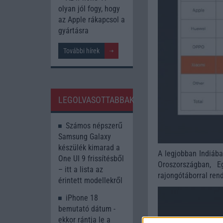
olyan jól fogy, hogy
az Apple rákapcsol a
gyártásra
További hírek
LEGOLVASOTTABBAK
Számos népszerű
Samsung Galaxy
készülék kimarad a
A legjobban Indiáb
One UI 9 frissítésből
Oroszországban, 
– itt a lista az
rajongótáborral ren
érintett modellekről
iPhone 18
bemutató dátum -
ekkor rántja le a