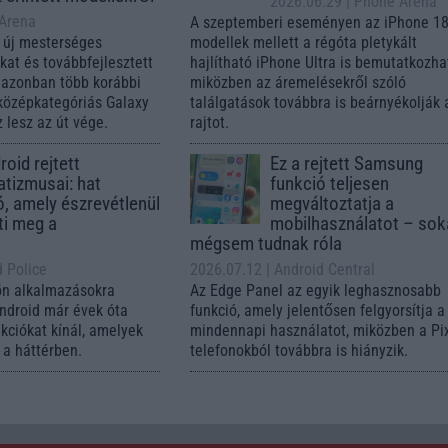
2026.06.29
| Phone Arena
 Arena
A szeptemberi eseményen az iPhone 18
 új mesterséges
modellek mellett a régóta pletykált
ókat és továbbfejlesztett
hajlítható iPhone Ultra is bemutatkozha
, azonban több korábbi
miközben az áremelésekről szóló
középkategóriás Galaxy
találgatások továbbra is beárnyékolják 
 lesz az út vége.
rajtot.
oid rejtett
Ez a rejtett Samsung
tizmusai: hat
funkció teljesen
ó, amely észrevétlenül
megváltoztatja a
ti meg a
mobilhasználatot – so
mégsem tudnak róla
d Police
2026.07.12
| Android Central
ön alkalmazásokra
Az Edge Panel az egyik leghasznosabb
Android már évek óta
funkció, amely jelentősen felgyorsítja a
nkciókat kínál, amelyek
mindennapi használatot, miközben a Pi
a háttérben.
telefonokból továbbra is hiányzik.