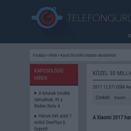
Főoldal
>
Hírek
>
Közel 30 millió eladott okostelefon
KAPCSOLÓDÓ
KÖZEL 30 MILL
HÍREK
2017.12.07| GSM Ar
A kínaiak tovább
Címkék:
,
Xiaomi
támadnak, itt a
Redmi Note 4
Három hét alatt 1
A Xiaomi 2017 harm
millió OnePlus 6
fogyott