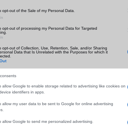
o opt-out of the Sale of my Personal Data.
In
to opt-out of processing my Personal Data for Targeted
ing.
In
o opt-out of Collection, Use, Retention, Sale, and/or Sharing
 a legfrissebb híreink között!
ersonal Data that Is Unrelated with the Purposes for which it
lected.
Out
ó linkek:
consents
o allow Google to enable storage related to advertising like cookies on
evice identifiers in apps.
o allow my user data to be sent to Google for online advertising
s.
to allow Google to send me personalized advertising.