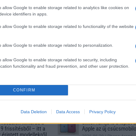
SM kiemelt ajánlatok
o allow Google to enable storage related to analytics like cookies on
evice identifiers in apps.
xy S25
Samsung Galaxy S26
Samsung Galaxy A56
o allow Google to enable storage related to functionality of the website
o allow Google to enable storage related to personalization.
o allow Google to enable storage related to security, including
cation functionality and fraud prevention, and other user protection.
m
Euro Gsm
Euro Gsm
(új)
267.000 Ft (új)
112.000 Ft (új)
CONFIRM
Data Deletion
Data Access
Privacy Policy
s népszerű Samsung
iPhone 18 bemutató dát
 készülék kimarad a
ekkor rántja le a leplet 
9 frissítésből – itt a
Apple az új csúcsmobil
z érintett modellekről