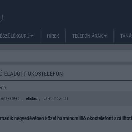
KÉSZÜLÉKGURU
HÍREK
TELEFON ÁRAK
TANÁ
IÓ ELADOTT OKOSTELEFON
ena
,
,
értékesítés
eladás
üzleti mobilitás
adik negyedévében közel harmincmillió okostelefont szállított 