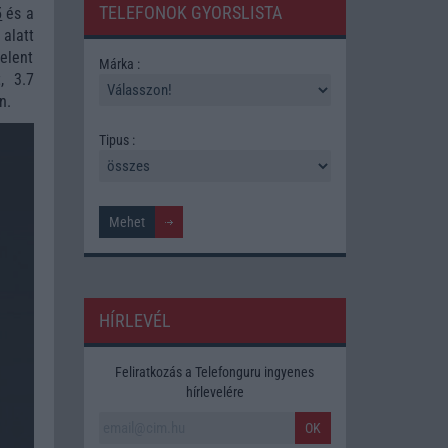
TELEFONOK GYORSLISTA
5
és a
alatt
jelent
Márka :
, 3.7
n.
Tipus :
HÍRLEVÉL
Feliratkozás a Telefonguru ingyenes
hírlevelére
OK