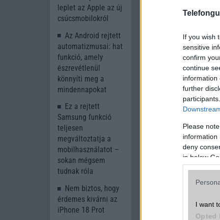
leplet az Apple az új
Telefongu
csúcsmobilokról
Az Android rejtett
If you wish 
automatizmusai: hat
sensitive in
funkció, amely
confirm you
észrevétlenül
continue se
information 
könnyíti meg a
further disc
mindennapokat
participants
Ez a rejtett
Downstream 
Samsung funkció
Please note
teljesen
information 
megváltoztatja a
deny consent
mobilhasználatot –
in below Go
sokan mégsem
tudnak róla
Persona
Nem biztos, hogy
érdemes kivárni az
I want t
iPhone 18 Prot
Opted 