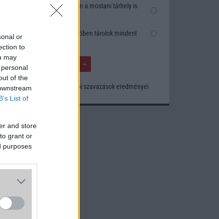
Nem, nekem a mostani tárhely is
elég
Inkább felhőben tárolok mindent
sonal or
ection to
ou may
 personal
out of the
Korábbi szavazások eredményei
 downstream
B’s List of
er and store
to grant or
ed purposes