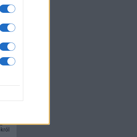
um -
az
okról