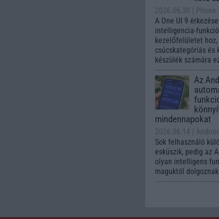
2026.06.30
| Phone
A One UI 9 érkezése
intelligencia-funkci
kezelőfelületet hoz
csúcskategóriás és 
készülék számára ez
Az Andr
automa
funkci
könnyí
mindennapokat
2026.06.14
| Androi
Sok felhasználó kül
esküszik, pedig az 
olyan intelligens fu
maguktól dolgoznak 