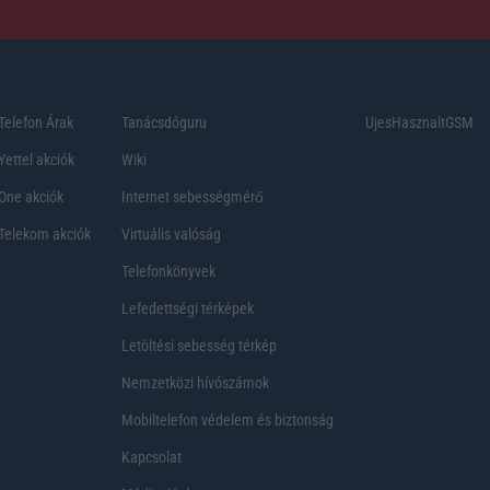
Telefon Árak
Tanácsdóguru
UjesHasznaltGSM
Yettel akciók
Wiki
One akciók
Internet sebességmérő
Telekom akciók
Virtuális valóság
Telefonkönyvek
Lefedettségi térképek
Letöltési sebesség térkép
Nemzetközi hívószámok
Mobiltelefon védelem és biztonság
Kapcsolat