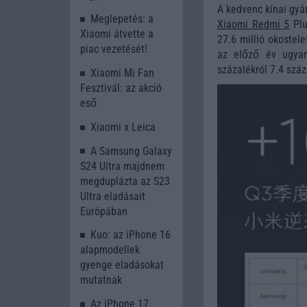
A kedvenc kínai gyár
Meglepetés: a
Xiaomi Redmi 5
Plu
Xiaomi átvette a
27.6 millió okostele
piac vezetését!
az előző év ugyan
százalékról 7.4 száz
Xiaomi Mi Fan
Fesztivál: az akció
eső
Xiaomi x Leica
A Samsung Galaxy
S24 Ultra majdnem
megduplázta az S23
Ultra eladásait
Európában
Kuo: az iPhone 16
alapmodellek
gyenge eladásokat
mutatnak
Az iPhone 17