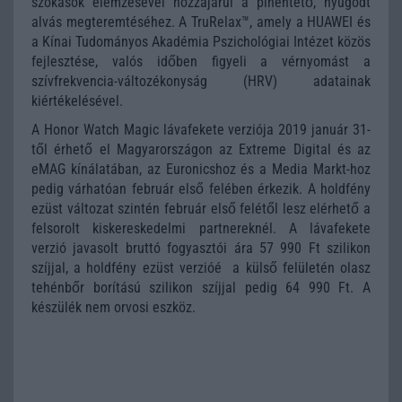
szokások elemzésével hozzájárul a pihentető, nyugodt
alvás megteremtéséhez. A TruRelax™, amely a HUAWEI és
a Kínai Tudományos Akadémia Pszichológiai Intézet közös
fejlesztése, valós időben figyeli a vérnyomást a
szívfrekvencia-változékonyság (HRV) adatainak
kiértékelésével.
A Honor Watch Magic lávafekete verziója 2019 január 31-
től érhető el Magyarországon az Extreme Digital és az
eMAG kínálatában, az Euronicshoz és a Media Markt-hoz
pedig várhatóan február első felében érkezik. A holdfény
ezüst változat szintén február első felétől lesz elérhető a
felsorolt kiskereskedelmi partnereknél. A lávafekete
verzió javasolt bruttó fogyasztói ára 57 990 Ft szilikon
szíjjal, a holdfény ezüst verzióé a külső felületén olasz
tehénbőr borítású szilikon szíjjal pedig 64 990 Ft. A
készülék nem orvosi eszköz.