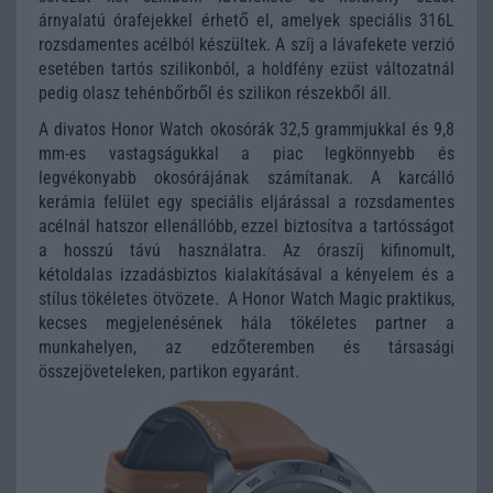
árnyalatú órafejekkel érhető el, amelyek speciális 316L
rozsdamentes acélból készültek. A szíj a lávafekete verzió
esetében tartós szilikonból, a holdfény ezüst változatnál
pedig olasz tehénbőrből és szilikon részekből áll.
A divatos Honor Watch okosórák 32,5 grammjukkal és 9,8
mm-es vastagságukkal a piac legkönnyebb és
legvékonyabb okosórájának számítanak. A karcálló
kerámia felület egy speciális eljárással a rozsdamentes
acélnál hatszor ellenállóbb, ezzel biztosítva a tartósságot
a hosszú távú használatra. Az óraszíj kifinomult,
kétoldalas izzadásbiztos kialakításával a kényelem és a
stílus tökéletes ötvözete. A Honor Watch Magic praktikus,
kecses megjelenésének hála tökéletes partner a
munkahelyen, az edzőteremben és társasági
összejöveteleken, partikon egyaránt.