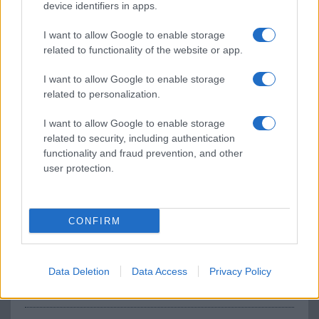
egy hétre elegendő akkukapacitással és szívritmus
device identifiers in apps.
figyeléssel a nap 24 órájában.
I want to allow Google to enable storage
related to functionality of the website or app.
Honor Watch Magic olcsóbban, mint
itthon
I want to allow Google to enable storage
related to personalization.
2019.02.18
| (x)
A Honor Watch Magic okosóra egyre több partnerünk
I want to allow Google to enable storage
oldalán kerül be a kínálatba és persze jó áron.
related to security, including authentication
functionality and fraud prevention, and other
user protection.
48 megapixel: itt a Honor View20
2019.01.23
| Honor
CONFIRM
Számos úttörő technológiát alkalmaz a Honor új
csúcskészüléke a mesterséges intelligenciától a 48
Data Deletion
Data Access
Privacy Policy
megapixeles hátlapi kameráig.