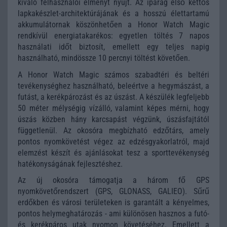
kiváló felhasználói élményt nyújt. Az iparág első kettős
lapkakészlet-architektúrájának és a hosszú élettartamú
akkumulátornak köszönhetően a Honor Watch Magic
rendkívül energiatakarékos: egyetlen töltés 7 napos
használati időt biztosít, emellett egy teljes napig
használható, mindössze 10 percnyi töltést követően.
A Honor Watch Magic számos szabadtéri és beltéri
tevékenységhez használható, beleértve a hegymászást, a
futást, a kerékpározást és az úszást. A készülék legfeljebb
50 méter mélységig vízálló, valamint képes mérni, hogy
úszás közben hány karcsapást végzünk, úszásfajtától
függetlenül. Az okosóra megbízható edzőtárs, amely
pontos nyomkövetést végez az edzésgyakorlatról, majd
elemzést készít és ajánlásokat tesz a sporttevékenység
hatékonyságának fejlesztéshez.
Az új okosóra támogatja a három fő GPS
nyomkövetőrendszert (GPS, GLONASS, GALIEO). Sűrű
erdőkben és városi területeken is garantált a kényelmes,
pontos helymeghatározás - ami különösen hasznos a futó-
és kerékpáros utak nyomon követéséhez. Emellett a