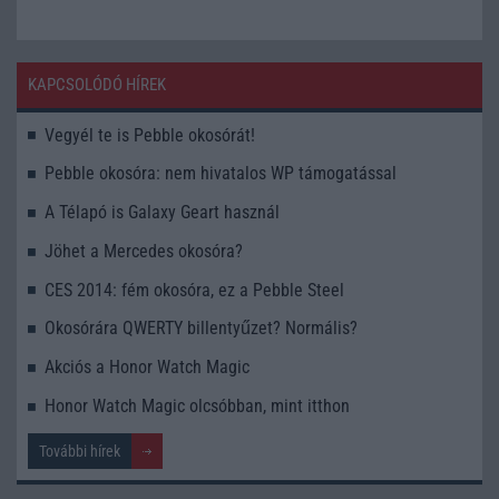
KAPCSOLÓDÓ HÍREK
Vegyél te is Pebble okosórát!
Pebble okosóra: nem hivatalos WP támogatással
A Télapó is Galaxy Geart használ
Jöhet a Mercedes okosóra?
CES 2014: fém okosóra, ez a Pebble Steel
Okosórára QWERTY billentyűzet? Normális?
Akciós a Honor Watch Magic
Honor Watch Magic olcsóbban, mint itthon
További hírek