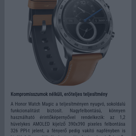
Kompromisszumok nélküli, erőteljes teljesítmény
A Honor Watch Magic a teljesítményen nyugvó, sokoldalú
funkcionalitást biztosít. Nagyfelbontású, könnyen
használható érintőképernyővel rendelkezik: az 1,2
hüvelykes AMOLED kijelző 390x390 pixeles felbontása
326 PPI-t jelent, a fényerő pedig vakító napfényben is