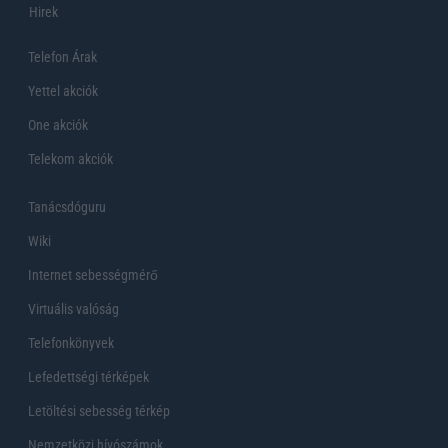
Hirek
Telefon Árak
Yettel akciók
One akciók
Telekom akciók
Tanácsdóguru
Wiki
Internet sebességmérő
Virtuális valóság
Telefonkönyvek
Lefedettségi térképek
Letöltési sebesség térkép
Nemzetközi hívószámok