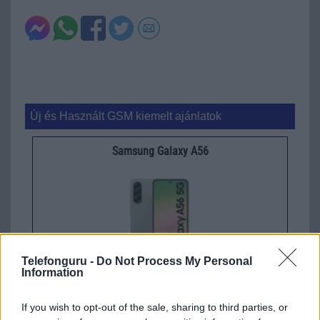
Új és Használt GSM kiemelt ajánlatok
Samsung Galaxy A56
Telefonguru -
Do Not Process My Personal
Information
Euro Gsm
112.000 Ft (új)
If you wish to opt-out of the sale, sharing to third parties, or