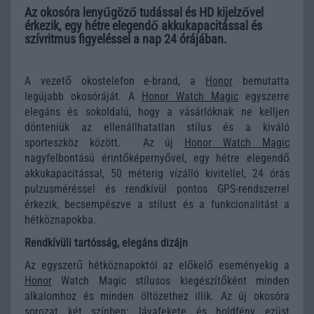
Az okosóra lenyűgöző tudással és HD kijelzővel
érkezik, egy hétre elegendő akkukapacitással és
szívritmus figyeléssel a nap 24 órájában.
A vezető okostelefon e-brand, a
Honor
bemutatta
legújabb okosóráját. A
Honor Watch Magic
egyszerre
elegáns és sokoldalú, hogy a vásárlóknak ne kelljen
dönteniük az ellenállhatatlan stílus és a kiváló
sporteszköz között. Az új
Honor Watch Magic
nagyfelbontású érintőképernyővel, egy hétre elegendő
akkukapacitással, 50 méterig vízálló kivitellel, 24 órás
pulzusméréssel és rendkívül pontos GPS-rendszerrel
érkezik, becsempészve a stílust és a funkcionalitást a
hétköznapokba.
Rendkívüli tartósság, elegáns dizájn
Az egyszerű hétköznapoktól az előkelő eseményekig a
Honor
Watch Magic stílusos kiegészítőként minden
alkalomhoz és minden öltözethez illik. Az új okosóra
sorozat két színben: lávafekete és holdfény ezüst