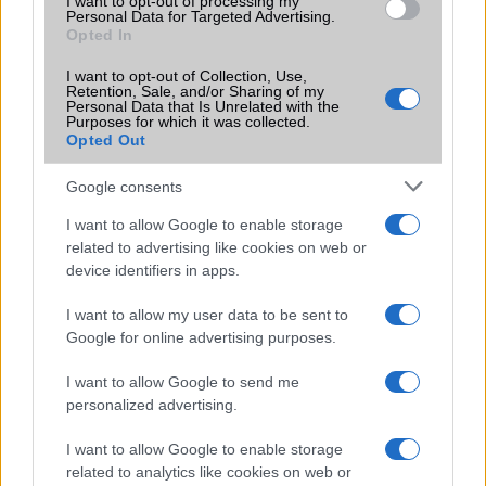
I want to opt-out of processing my
Personal Data for Targeted Advertising.
Opted In
Euro Gsm
267.000 Ft (új)
I want to opt-out of Collection, Use,
Retention, Sale, and/or Sharing of my
Personal Data that Is Unrelated with the
Purposes for which it was collected.
Opted Out
Google consents
Akciós a Honor Watch Magic
2019.02.08
| (x)
I want to allow Google to enable storage
related to advertising like cookies on web or
device identifiers in apps.
A Huawei leányvállalatának új okosórája a Watch Magic,
most akciósan beszerezhető.
I want to allow my user data to be sent to
Google for online advertising purposes.
I want to allow Google to send me
Kapható a Honor Watch Magic
personalized advertising.
2019.02.01
| Honor
I want to allow Google to enable storage
Az okosóra lenyűgöző tudással és HD kijelzővel érkezik,
related to analytics like cookies on web or