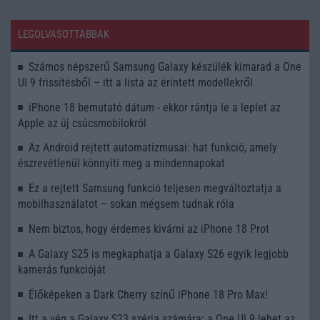
LEGOLVASOTTABBAK
Számos népszerű Samsung Galaxy készülék kimarad a One
UI 9 frissítésből – itt a lista az érintett modellekről
iPhone 18 bemutató dátum - ekkor rántja le a leplet az
Apple az új csúcsmobilokról
Az Android rejtett automatizmusai: hat funkció, amely
észrevétlenül könnyíti meg a mindennapokat
Ez a rejtett Samsung funkció teljesen megváltoztatja a
mobilhasználatot – sokan mégsem tudnak róla
Nem biztos, hogy érdemes kivárni az iPhone 18 Prot
A Galaxy S25 is megkaphatja a Galaxy S26 egyik legjobb
kamerás funkcióját
Élőképeken a Dark Cherry színű iPhone 18 Pro Max!
Itt a vég a Galaxy S23 széria számára: a One UI 9 lehet az