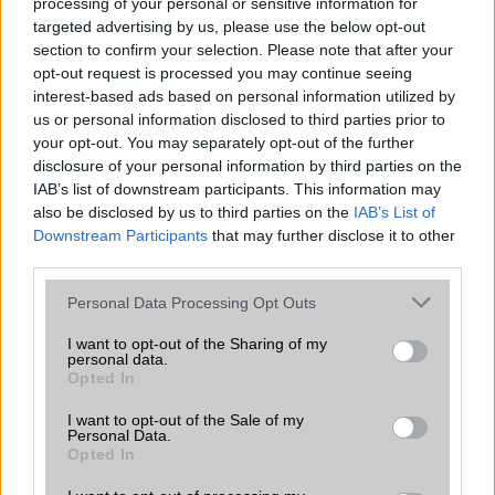
processing of your personal or sensitive information for
targeted advertising by us, please use the below opt-out
Samsung Galaxy S25 Ultra
section to confirm your selection. Please note that after your
opt-out request is processed you may continue seeing
interest-based ads based on personal information utilized by
us or personal information disclosed to third parties prior to
your opt-out. You may separately opt-out of the further
disclosure of your personal information by third parties on the
IAB’s list of downstream participants. This information may
also be disclosed by us to third parties on the
IAB’s List of
Downstream Participants
that may further disclose it to other
Nelly GSM
third parties.
245.000 Ft (használt)
Please note that this website/app uses one or more Google
Personal Data Processing Opt Outs
services and may gather and store information including but
Samsung Galaxy S26
not limited to your visit or usage behaviour. You may click to
I want to opt-out of the Sharing of my
personal data.
grant or deny consent to Google and its third-party tags to
Opted In
use your data for below specified purposes in below Google
consent section.
I want to opt-out of the Sale of my
Personal Data.
Opted In