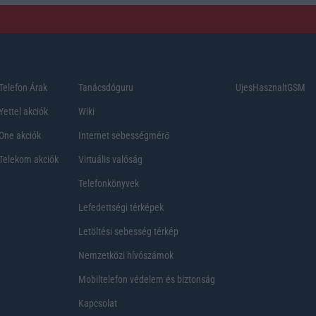
Telefon Árak
Tanácsdóguru
UjesHasznaltGSM
Yettel akciók
Wiki
One akciók
Internet sebességmérő
Telekom akciók
Virtuális valóság
Telefonkönyvek
Lefedettségi térképek
Letöltési sebesség térkép
Nemzetközi hívószámok
Mobiltelefon védelem és biztonság
Kapcsolat