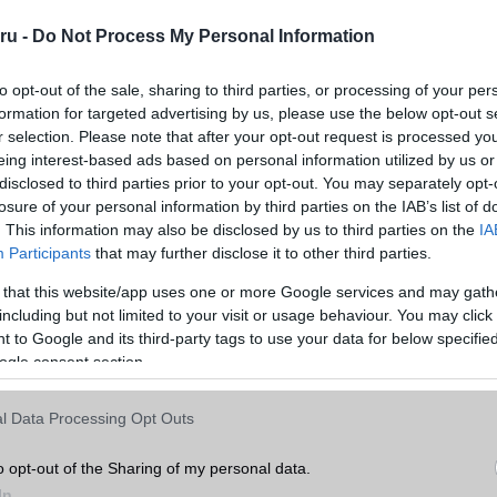
ára való mozgatási lehetősége
ru -
Do Not Process My Personal Information
 megjelenése
to opt-out of the sale, sharing to third parties, or processing of your per
ung appok: óra, számológép, galéria, névjegyzék és zenelejátszó
formation for targeted advertising by us, please use the below opt-out s
ő Samsung appok
r selection. Please note that after your opt-out request is processed y
eing interest-based ads based on personal information utilized by us or
enése
disclosed to third parties prior to your opt-out. You may separately opt-
n csak az ír ROM érhető el, ám többen már a magyar piacra szánt mo
losure of your personal information by third parties on the IAB’s list of
 a Kies vagy OTA segítséggel.
. This information may also be disclosed by us to third parties on the
IA
Participants
that may further disclose it to other third parties.
 that this website/app uses one or more Google services and may gath
including but not limited to your visit or usage behaviour. You may click 
ább legfrissebb híreink között!
 to Google and its third-party tags to use your data for below specifi
ó linkek:
ogle consent section.
l Data Processing Opt Outs
o opt-out of the Sharing of my personal data.
In