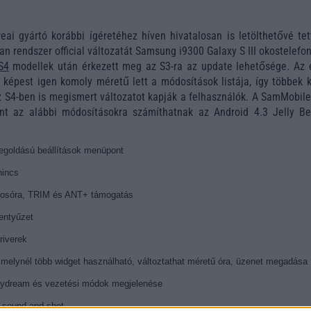
eai gyártó korábbi ígéretéhez híven hivatalosan is letölthetővé tet
an rendszer official változatát Samsung i9300 Galaxy S III okostelefo
S4
modellek után érkezett meg az S3-ra az update lehetősége. Az 
 képest igen komoly méretű lett a módosítások listája, így többek k
az S4-ben is megismert változatot kapják a felhasználók. A SamMobile
rint az alábbi módosításokra számíthatnak az Android 4.3 Jelly Be
megoldású beállítások menüpont
nincs
kosóra, TRIM és ANT+ támogatás
entyűzet
riverek
 melynél több widget használható, változtathat méretű óra, üzenet megadása
aydream és vezetési módok megjelenése
 sound and shot