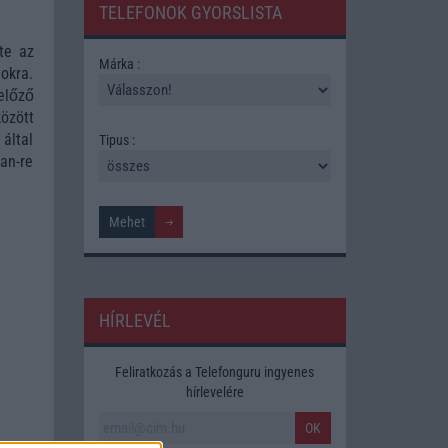
TELEFONOK GYORSLISTA
te az
Márka :
nokra.
előző
özött
 által
Tipus :
an-re
HÍRLEVÉL
Feliratkozás a Telefonguru ingyenes
hírlevelére
OK