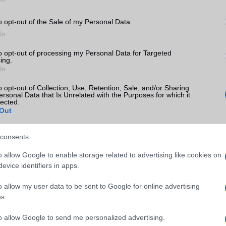
o opt-out of the Sale of my Personal Data.
In
to opt-out of processing my Personal Data for Targeted
SM kiemelt ajánlatok
ing.
In
S25 Ultra
Apple iPhone 16e
Apple iPhone 16 Pro Ma
o opt-out of Collection, Use, Retention, Sale, and/or Sharing
ersonal Data that Is Unrelated with the Purposes for which it
lected.
Out
consents
o allow Google to enable storage related to advertising like cookies on
evice identifiers in apps.
SM
Nyugati GSM
Euro Gsm
o allow my user data to be sent to Google for online advertising
sznált)
195.000 Ft (új)
435.000 Ft (új)
s.
to allow Google to send me personalized advertising.