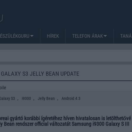
KÉSZÜLÉKGURU
HÍREK
TELEFON ÁRAK
TANÁ
 GALAXY S3 JELLY BEAN UPDATE
ile
,
,
,
alaxy S3
i9300
Jelly Bean
Android 4.3
reai gyártó korábbi ígéretéhez híven hivatalosan is letölthetővé 
ly Bean rendszer official változatát Samsung i9300 Galaxy S III