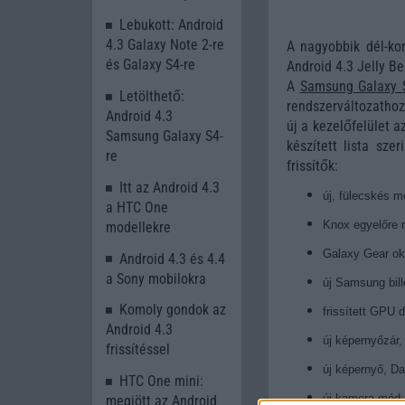
Lebukott: Android
4.3 Galaxy Note 2-re
A nagyobbik dél-kor
és Galaxy S4-re
Android 4.3 Jelly Be
A
Samsung Galaxy 
Letölthető:
rendszerváltozathoz
Android 4.3
új a kezelőfelület 
Samsung Galaxy S4-
készített lista sze
re
frissítők:
Itt az Android 4.3
új, fülecskés 
a HTC One
Knox egyelőre 
modellekre
Galaxy Gear o
Android 4.3 és 4.4
a Sony mobilokra
új Samsung bill
Komoly gondok az
frissített GPU d
Android 4.3
új képernyőzár,
frissítéssel
új képernyő, D
HTC One mini:
új kamera mód:
megjött az Android