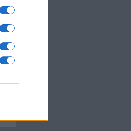
lati
itKat
y
4
re.