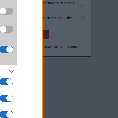
Nem, nekem a mostani tárhely is
elég
Inkább felhőben tárolok mindent
x
Korábbi szavazások eredményei