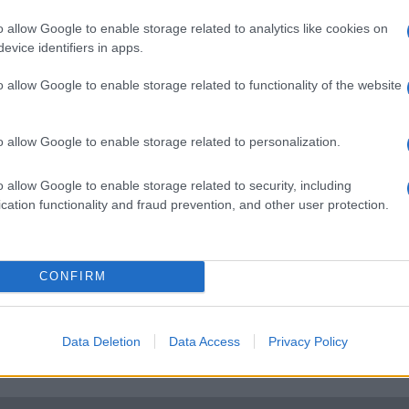
o allow Google to enable storage related to analytics like cookies on
ent a Samsung
Samsung Galaxy S3:
evice identifiers in apps.
S3: vérbeli
használati és kép!
mobil
2012.04.26
| SamMobile
o allow Google to enable storage related to functionality of the website
5.04
| Engadget
Felbukkant a Samsung Galaxy S3 haszná
eai gyártó tegnap este
utasítása és az abban látható kép a
v sikervárományosát, a
o allow Google to enable storage related to personalization.
telefonról.
y S III mobilt.
o allow Google to enable storage related to security, including
nés előtt: itt a
Samsung: mikor jön a K
cation functionality and fraud prevention, and other user protection.
 S3
frissítés?
5.02
| Übergizmo
2013.11.25
| SamMobile
a nagyobbik dél-koreai
Joggal merül fel a kérdés a Samsung
CONFIRM
laxy S3 mobilt,
csúcsmodellek tulajdonosai között, hog
b kép, szinte biztos,
vajon mikor lesz elérhető az Android 4.
ell.
KitKat rendszer hivatalosan készülékeik
Data Deletion
Data Access
Privacy Policy