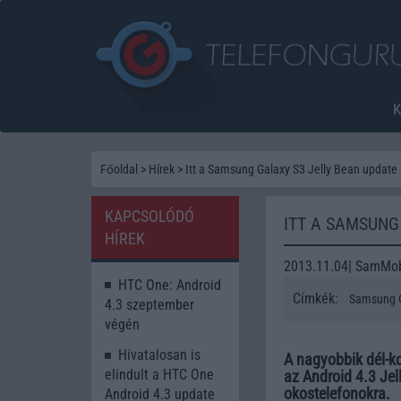
Főoldal
>
Hírek
>
Itt a Samsung Galaxy S3 Jelly Bean update
KAPCSOLÓDÓ
ITT A SAMSUNG
HÍREK
2013.11.04| SamMob
HTC One: Android
Címkék:
Samsung G
4.3 szeptember
végén
Hivatalosan is
A nagyobbik dél-ko
elindult a HTC One
az Android 4.3 Jel
okostelefonokra.
Android 4.3 update