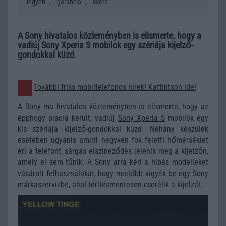
,
,
ingyen
garancia
csere
A Sony hivatalos közleményben is elismerte, hogy a
vadiúj Sony Xperia S mobilok egy szériája kijelző-
gondokkal küzd.
További friss mobiltelefonos hírek! Kattintson ide!
A Sony ma hivatalos közleményben is elismerte, hogy az
épphogy piacra került, vadiúj
Sony Xperia S
mobilok egy
kis szériája kijelző-gondokkal küzd. Néhány készülék
esetében ugyanis amint negyven fok feletti hőmérséklet
éri a telefont, sárgás elszíneződés jelenik meg a kijelzőn,
amely el sem tűnik. A Sony arra kéri a hibás modelleket
vásárolt felhasználókat, hogy mielőbb vigyék be egy Sony
márkaszervizbe, ahol térítésmentesen cserélik a kijelzőt.