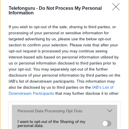
A Sony bemutatja két új Xperia okostelefonját, az Xperia
XZ1-et és az Xperia XZ1 Compact-ot.
Telefonguru -
Do Not Process My Personal
Information
If you wish to opt-out of the sale, sharing to third parties, or
Android 4.3 és 4.4 a Sony mobilokra
processing of your personal or sensitive information for
2013.11.08
| Sony Mobile Blog
targeted advertising by us, please use the below opt-out
section to confirm your selection. Please note that after your
opt-out request is processed you may continue seeing
Múlt héten mutatkozott be az Android 4.4 KitKat rendszer,
interest-based ads based on personal information utilized by
a Sony pedig máris bejelentette, mely modellekre lesz
us or personal information disclosed to third parties prior to
biztosan elérhető az új verziós OS.
your opt-out. You may separately opt-out of the further
disclosure of your personal information by third parties on the
IAB’s list of downstream participants. This information may
Sony Xperia SP: tetszetős új tepsi
also be disclosed by us to third parties on the
IAB’s List of
2013.03.18
| GSM Arena
Downstream Participants
that may further disclose it to other
third parties.
A japán gyártó bejelentette a feltehetően nagy sikerre
Please note that this website/app uses one or more Google
Personal Data Processing Opt Outs
számító Sony Xperia SP okostelefont.
services and may gather and store information including but
not limited to your visit or usage behaviour. You may click to
I want to opt-out of the Sharing of my
personal data.
grant or deny consent to Google and its third-party tags to