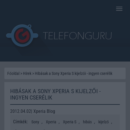
Toggle
naviga
Főoldal
>
Hírek
>
Hibásak a Sony Xperia S kijelzői - ingyen cserélik
HIBÁSAK A SONY XPERIA S KIJELZŐI -
INGYEN CSERÉLIK
2012.04.02| Xperia Blog
Címkék:
,
,
,
,
,
Sony
Xperia
Xperia S
hibás
kijelző