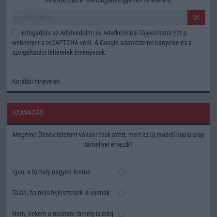
OK
Elfogadom az
Adatvédelmi és Adatkezelési Tájékoztatót
Ezt a
webhelyet a reCAPTCHA védi. A Google
adatvédelmi irányelve
és a
szolgáltatási feltételek
érvényesek.
Korábbi hírlevelek
SZAVAZÁS
Megérné Önnek telefont váltani csak azért, mert az új modell dupla alap
tárhellyel érkezik?
Igen, a tárhely nagyon fontos
Talán, ha más fejlesztések is vannak
Nem, nekem a mostani tárhely is elég