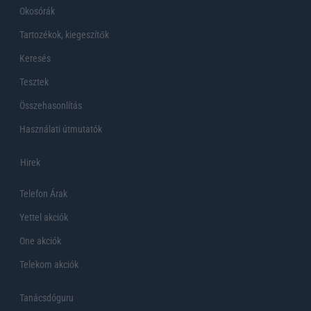
Okosórák
Tartozékok, kiegeszítők
Keresés
Tesztek
Összehasonlítás
Használati útmutatók
Hirek
Telefon Árak
Yettel akciók
One akciók
Telekom akciók
Tanácsdóguru