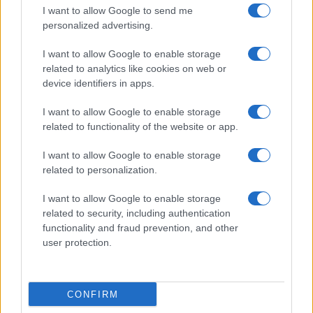
Ingyen cserélik a hibás Samsung Galaxy S4 akksikat
I want to allow Google to send me
personalized advertising.
Garanciában cserélik a törött Sony kijelzőket
I want to allow Google to enable storage
Ingyen akkumulátor iPhone-hoz
related to analytics like cookies on web or
Három éves telefonokon cserél a Samsung kijelzőt ingyen,
device identifiers in apps.
ha ez a hiba fennáll
I want to allow Google to enable storage
További hírek
related to functionality of the website or app.
I want to allow Google to enable storage
related to personalization.
LEGOLVASOTTABBAK
I want to allow Google to enable storage
related to security, including authentication
Számos népszerű Samsung Galaxy készülék kimarad a One
functionality and fraud prevention, and other
UI 9 frissítésből – itt a lista az érintett modellekről
user protection.
iPhone 18 bemutató dátum - ekkor rántja le a leplet az
Apple az új csúcsmobilokról
CONFIRM
Az Android rejtett automatizmusai: hat funkció, amely