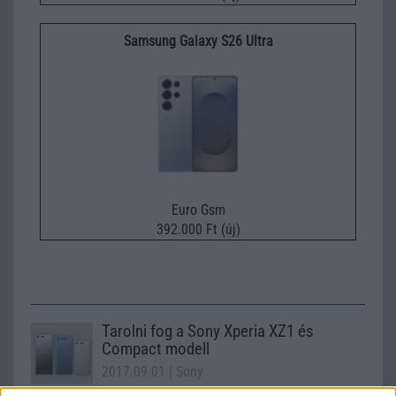
Samsung Galaxy S26 Ultra
Euro Gsm
392.000 Ft (új)
Tarolni fog a Sony Xperia XZ1 és
Compact modell
2017.09.01
| Sony