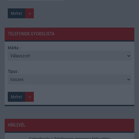
TELEFONOK GYORSLISTA
Márka :
Tipus :
HÍRLEVÉL
Feliratkozás a Telefonguru ingyenes hírlevelére