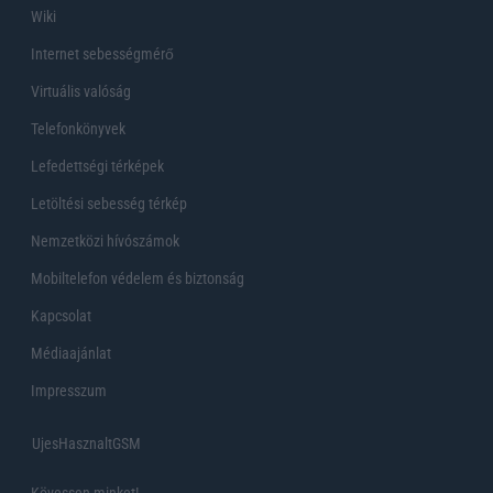
Wiki
Internet sebességmérő
Virtuális valóság
Telefonkönyvek
Lefedettségi térképek
Letöltési sebesség térkép
Nemzetközi hívószámok
Mobiltelefon védelem és biztonság
Kapcsolat
Médiaajánlat
Impresszum
UjesHasznaltGSM
Kövessen minket!