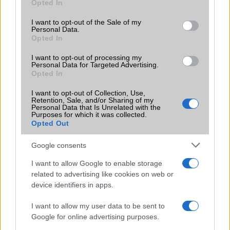
Opted In
use your data for below specified purposes in below Google
Kesztyűben is jól használható a Sony
consent section.
Xperia sola
I want to opt-out of the Sale of my
Personal Data.
2012.10.01
| Sony Mobile
Opted In
Alig pár napja frissült a japán gyártó Sony Xperia sola
I want to opt-out of processing my
modellje Android 4.0.4 Ice Cream Sandwichre, ezzel
Personal Data for Targeted Advertising.
együtt belekerült a kesztyűs használatot elősegítő
Opted In
funkció.
I want to opt-out of Collection, Use,
Retention, Sale, and/or Sharing of my
Personal Data that Is Unrelated with the
Purposes for which it was collected.
Opted Out
KAPCSOLÓDÓ HÍREK
Google consents
I want to allow Google to enable storage
Megjelent a Sony Xperia S
related to advertising like cookies on web or
A Sony Xperia S titkai
device identifiers in apps.
RAZR és Xperia S: jön az ICS
I want to allow my user data to be sent to
Google for online advertising purposes.
Képen a Sony Xperia SL, az új nagyágyú