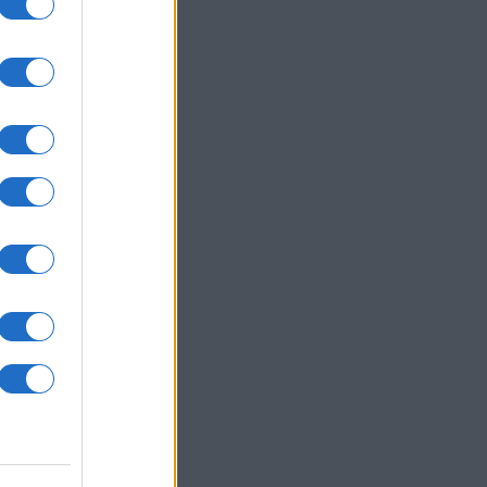
um -
az
okról
 Pro
t,
a