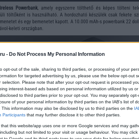
ireless Powerbank
, amely egyszerre tölthető és képes tölteni tele
üli töltőként is használható. A hordozható készülék csak fekete sz
kimenetet és egy bemenetet kapott. A 10.000 mAh-s powerbank 22 doll
ávol-keleti országban.
ru -
Do Not Process My Personal Information
to opt-out of the sale, sharing to third parties, or processing of your per
formation for targeted advertising by us, please use the below opt-out s
r selection. Please note that after your opt-out request is processed y
eing interest-based ads based on personal information utilized by us or
disclosed to third parties prior to your opt-out. You may separately opt-
losure of your personal information by third parties on the IAB’s list of
. This information may also be disclosed by us to third parties on the
IA
Participants
that may further disclose it to other third parties.
sósorban megérkezett az autós vezeték nélküli töltő, a
Mi Wireles
0 watt teljesítménnyel, így ugyanazt biztosítja mint a Mi Wireless,
 that this website/app uses one or more Google services and may gath
rnak megfelelő összeget kér el a Xiaomi. Az újdonságok megjelené
including but not limited to your visit or usage behaviour. You may click 
 tette közzé a cég.
 to Google and its third-party tags to use your data for below specifi