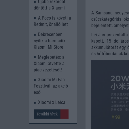
Újabb rekordot
döntött a Xiaomi
A
Samsung négyes
A Poco is követi a
csúcskategóriás ok
Redmit, önálló lett
bejelentett, amelyet
Debrecenben
Lei Jun prezentálta
nyílik a harmadik
kapott, 15 dolláro
Xiaomi Mi Store
akkumulátorát egy ór
és hűtőbordának kös
Meglepetés: a
Xiaomi átvette a
piac vezetését!
Xiaomi Mi Fan
Fesztivál: az akció
eső
Xiaomi x Leica
További hírek