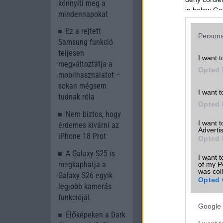
könnyíti meg a
in below Go
mindennapokat
Ez a rejtett
Persona
Samsung funkció
Olvasson tovább
teljesen
I want t
megváltoztatja a
Opted 
mobilhasználatot –
sokan mégsem
I want t
tudnak róla
Opted 
Nem biztos, hogy
I want 
érdemes kivárni az
Advertis
iPhone 18 Prot
Opted 
Új és Használt G
A Galaxy S25 is
I want t
megkaphatja a
of my P
was col
Samsung Galaxy 
Galaxy S26 egyik
Opted 
legjobb kamerás
funkcióját
Google 
Élőképeken a Dark