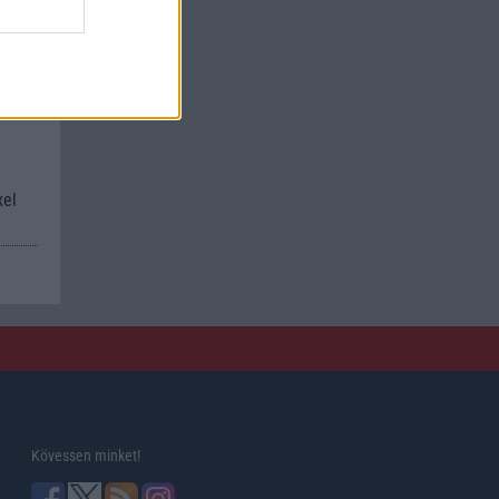
kan
xel
Kövessen minket!