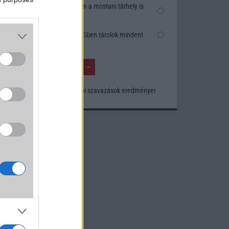
Nem, nekem a mostani tárhely is
elég
Inkább felhőben tárolok mindent
Korábbi szavazások eredményei