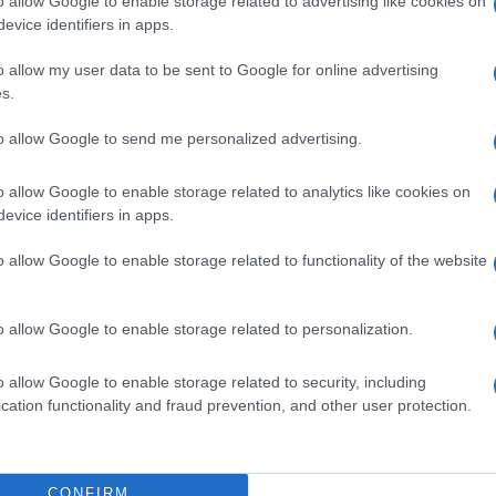
o allow Google to enable storage related to advertising like cookies on
evice identifiers in apps.
o allow my user data to be sent to Google for online advertising
s.
SM
Euro Gsm
Euro Gsm
sznált)
222.000 Ft (új)
267.000 Ft (új)
to allow Google to send me personalized advertising.
o allow Google to enable storage related to analytics like cookies on
evice identifiers in apps.
s népszerű Samsung
iPhone 18 bemutató dát
o allow Google to enable storage related to functionality of the website
 készülék kimarad a
ekkor rántja le a leplet 
9 frissítésből – itt a
Apple az új csúcsmobil
z érintett modellekről
2026.06.29
| Phone Arena
o allow Google to enable storage related to personalization.
 Arena
A szeptemberi eseményen az iPhone 18
 új mesterséges
modellek mellett a régóta pletykált
o allow Google to enable storage related to security, including
ókat és továbbfejlesztett
hajlítható iPhone Ultra is bemutatkozha
cation functionality and fraud prevention, and other user protection.
, azonban több korábbi
miközben az áremelésekről szóló
középkategóriás Galaxy
találgatások továbbra is beárnyékolják 
 lesz az út vége.
rajtot.
CONFIRM