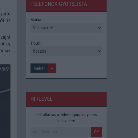
TELEFONOK GYORSLISTA
yártó
Márka :
őt is
zájnt
Tipus :
mAh-s
tornak
.
HÍRLEVÉL
Feliratkozás a Telefonguru ingyenes
hírlevelére
OK