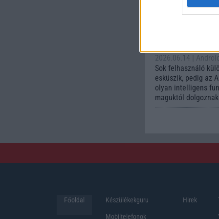
Az Andr
automa
funkci
könnyí
mindennapokat
2026.06.14
| Androi
Sok felhasználó kül
esküszik, pedig az 
olyan intelligens fu
maguktól dolgoznak 
Főoldal
Készülékekguru
Hirek
Mobiltelefonok