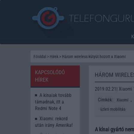
Főoldal
>
Hírek
>
Három wireless kütyüt hozott a Xiaomi
KAPCSOLÓDÓ
HÁROM WIRELES
HÍREK
2019.02.21| Xiaomi
A kínaiak tovább
Címkék:
,
Xiaomi
támadnak, itt a
Redmi Note 4
üzleti mobilitás
Xiaomi: rekord
után irány Amerika!
A kínai gyártó ne