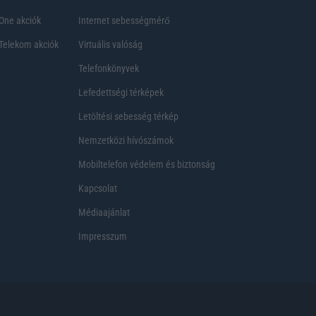
One akciók
Internet sebességmérő
Telekom akciók
Virtuális valóság
Telefonkönyvek
Lefedettségi térképek
Letöltési sebesség térkép
Nemzetközi hívószámok
Mobiltelefon védelem és biztonság
Kapcsolat
Médiaajánlat
Impresszum