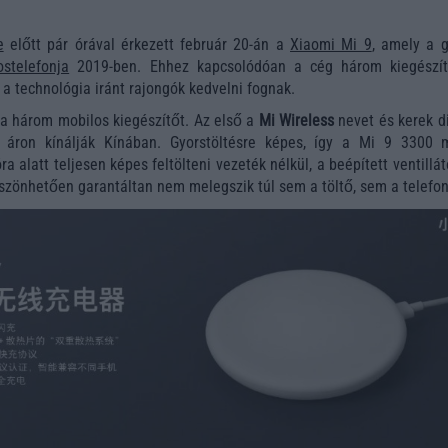
e
előtt pár órával érkezett február 20-án a
Xiaomi Mi 9
, amely a g
ostelefonja
2019-ben. Ehhez kapcsolódóan a cég három kiegészít
 a technológia iránt rajongók kedvelni fognak.
 a három mobilos kiegészítőt. Az első a
Mi Wireless
nevet és kerek di
s áron kínálják Kínában. Gyorstöltésre képes, így a Mi 9 3300 
a alatt teljesen képes feltölteni vezeték nélkül, a beépített ventillá
zönhetően garantáltan nem melegszik túl sem a töltő, sem a telefon