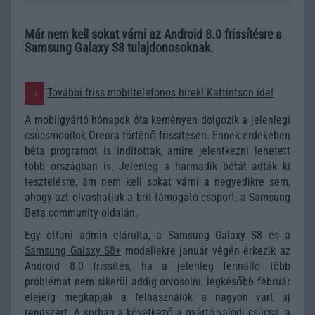
Már nem kell sokat várni az Android 8.0 frissítésre a
Samsung Galaxy S8 tulajdonosoknak.
További friss mobiltelefonos hírek! Kattintson ide!
A mobilgyártó hónapok óta keményen dolgozik a jelenlegi
csúcsmobilok Oreora történő frissítésén. Ennek érdekében
béta programot is indítottak, amire jelentkezni lehetett
több országban is. Jelenleg a harmadik bétát adták ki
tesztelésre, ám nem kell sokat várni a negyedikre sem,
ahogy azt olvashatjuk a brit támogató csoport, a Samsung
Beta community oldalán.
Egy ottani admin elárulta, a
Samsung Galaxy S8
és a
Samsung Galaxy S8+
modellekre január végén érkezik az
Android 8.0 frissítés, ha a jelenleg fennálló több
problémát nem sikerül addig orvosolni, legkésőbb február
elejéig megkapják a felhasználók a nagyon várt új
rendszert. A sorban a következő a gyártó valódi csúcsa, a