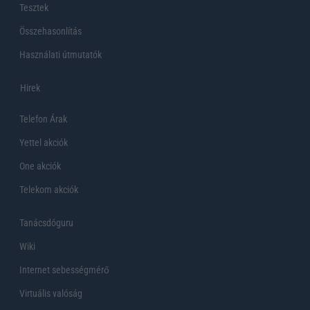
Tesztek
Összehasonlítás
Használati útmutatók
Hirek
Telefon Árak
Yettel akciók
One akciók
Telekom akciók
Tanácsdóguru
Wiki
Internet sebességmérő
Virtuális valóság