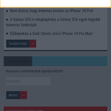
telefonunkon
Nem biztos, hogy érdemes kivárni az iPhone 18 Prot
A Galaxy S25 is megkaphatja a Galaxy S26 egyik legjobb
kamerás funkcióját
Élőképeken a Dark Cherry színű iPhone 18 Pro Max!
További hírek
Mennyibe kerül
Keressen a telefonboltok ajánlatai között!