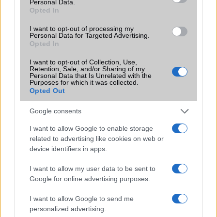
2026.07.12
| Android Central
Personal Data.
Opted In
Az Edge Panel az egyik leghasznosabb funkció, amely
jelentősen felgyorsítja a mindennapi használatot,
I want to opt-out of processing my
miközben a Pixel telefonokból továbbra is hiányzik.
Personal Data for Targeted Advertising.
Opted In
I want to opt-out of Collection, Use,
Retention, Sale, and/or Sharing of my
Personal Data that Is Unrelated with the
Purposes for which it was collected.
Opted Out
KAPCSOLÓDÓ HÍREK
Google consents
Android 4.2.2: az új funkciók
I want to allow Google to enable storage
Átalakul a Google Play: éljen a Holo!
related to advertising like cookies on web or
Elindult a Gmail frissítés, innen is letölthető
device identifiers in apps.
Itt az Android Oreo 8.1
I want to allow my user data to be sent to
Google for online advertising purposes.
Új béta érkezett a Galaxy S8-ra
Elindult a Galaxy S8 Oreo frissítése!
I want to allow Google to send me
personalized advertising.
Újra elindult a Galaxy S8 Oreo frissítés