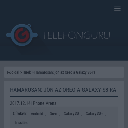
Toggle
naviga
Főoldal
>
Hírek
>
Hamarosan: jön az Oreo a Galaxy S8-ra
HAMAROSAN: JÖN AZ OREO A GALAXY S8-RA
2017.12.14| Phone Arena
Címkék:
,
,
,
,
Android
Oreo
Galaxy S8
Galaxy S8+
frissítés