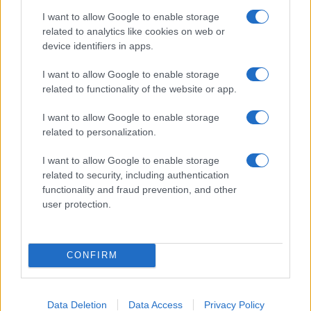
I want to allow Google to enable storage
RIP Samsung Galaxy S8: nincs több frissítés
related to analytics like cookies on web or
device identifiers in apps.
További hírek
I want to allow Google to enable storage
related to functionality of the website or app.
LEGOLVASOTTABBAK
I want to allow Google to enable storage
related to personalization.
Számos népszerű Samsung Galaxy készülék kimarad a One
UI 9 frissítésből – itt a lista az érintett modellekről
I want to allow Google to enable storage
related to security, including authentication
iPhone 18 bemutató dátum - ekkor rántja le a leplet az
functionality and fraud prevention, and other
Apple az új csúcsmobilokról
user protection.
Az Android rejtett automatizmusai: hat funkció, amely
észrevétlenül könnyíti meg a mindennapokat
CONFIRM
Ez a rejtett Samsung funkció teljesen megváltoztatja a
mobilhasználatot – sokan mégsem tudnak róla
Google Maps vs. Waze: A két navigációs óriás küzdelme a
Data Deletion
Data Access
Privacy Policy