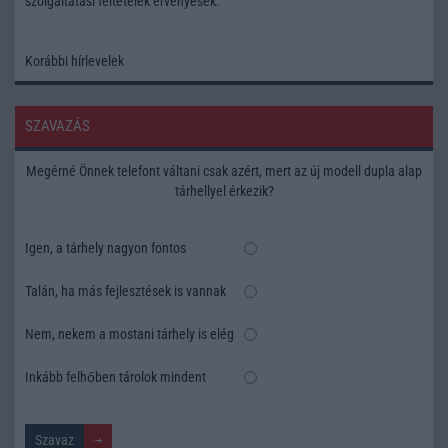
szolgáltatási feltételek
érvényesek.
Korábbi hírlevelek
SZAVAZÁS
Megérné Önnek telefont váltani csak azért, mert az új modell dupla alap
tárhellyel érkezik?
Igen, a tárhely nagyon fontos
Talán, ha más fejlesztések is vannak
Nem, nekem a mostani tárhely is elég
Inkább felhőben tárolok mindent