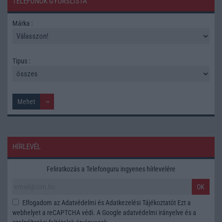
TELEFONOK GYORSLISTA
Márka :
Tipus :
HÍRLEVÉL
Feliratkozás a Telefonguru ingyenes hírlevelére
OK
Elfogadom az
Adatvédelmi és Adatkezelési Tájékoztatót
Ezt a
webhelyet a reCAPTCHA védi. A Google
adatvédelmi irányelve
és a