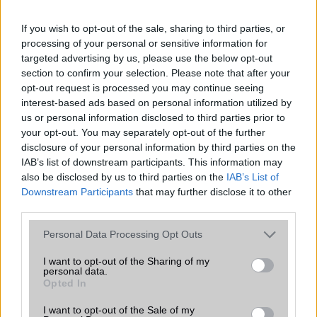
iPhone 18 bemutató dátum - ekkor
rántja le a leplet az Apple az új
If you wish to opt-out of the sale, sharing to third parties, or
csúcsmobilokról
processing of your personal or sensitive information for
2026.06.29
| Phone Arena
targeted advertising by us, please use the below opt-out
A szeptemberi eseményen az iPhone 18 Pro modellek
section to confirm your selection. Please note that after your
mellett a régóta pletykált hajlítható iPhone Ultra is
opt-out request is processed you may continue seeing
bemutatkozhat, miközben az áremelésekről szóló
interest-based ads based on personal information utilized by
találgatások továbbra is beárnyékolják a rajtot.
us or personal information disclosed to third parties prior to
your opt-out. You may separately opt-out of the further
Az Android rejtett automatizmusai: hat
disclosure of your personal information by third parties on the
funkció, amely észrevétlenül könnyíti
IAB’s list of downstream participants. This information may
meg a mindennapokat
also be disclosed by us to third parties on the
IAB’s List of
2026.06.14
| Android Police
Downstream Participants
that may further disclose it to other
Sok felhasználó külön alkalmazásokra esküszik, pedig az
third parties.
Android már évek óta olyan intelligens funkciókat kínál,
Please note that this website/app uses one or more Google
amelyek maguktól dolgoznak a háttérben.
Personal Data Processing Opt Outs
services and may gather and store information including but
not limited to your visit or usage behaviour. You may click to
I want to opt-out of the Sharing of my
Ez a rejtett Samsung funkció teljesen
personal data.
grant or deny consent to Google and its third-party tags to
Opted In
megváltoztatja a mobilhasználatot –
use your data for below specified purposes in below Google
sokan mégsem tudnak róla
consent section.
I want to opt-out of the Sale of my