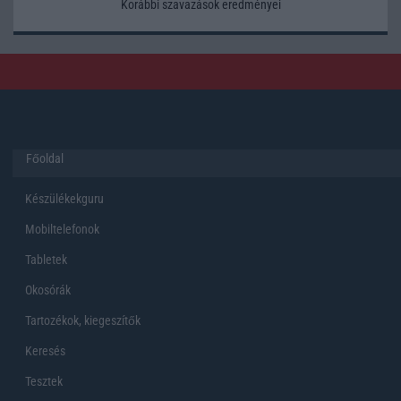
Korábbi szavazások eredményei
Főoldal
Készülékekguru
Mobiltelefonok
Tabletek
Okosórák
Tartozékok, kiegeszítők
Keresés
Tesztek