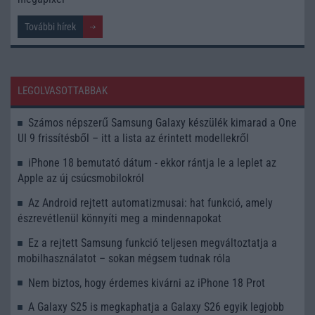
További hírek
LEGOLVASOTTABBAK
Számos népszerű Samsung Galaxy készülék kimarad a One
UI 9 frissítésből – itt a lista az érintett modellekről
iPhone 18 bemutató dátum - ekkor rántja le a leplet az
Apple az új csúcsmobilokról
Az Android rejtett automatizmusai: hat funkció, amely
észrevétlenül könnyíti meg a mindennapokat
Ez a rejtett Samsung funkció teljesen megváltoztatja a
mobilhasználatot – sokan mégsem tudnak róla
Nem biztos, hogy érdemes kivárni az iPhone 18 Prot
A Galaxy S25 is megkaphatja a Galaxy S26 egyik legjobb