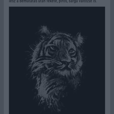
lesz a bemutatás után fekete, piros, sárga változat is.