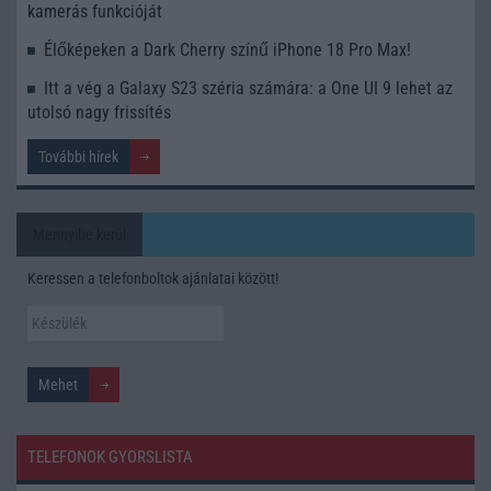
kamerás funkcióját
Élőképeken a Dark Cherry színű iPhone 18 Pro Max!
Itt a vég a Galaxy S23 széria számára: a One UI 9 lehet az
utolsó nagy frissítés
További hírek
Mennyibe kerül
Keressen a telefonboltok ajánlatai között!
TELEFONOK GYORSLISTA