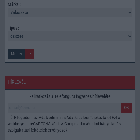
Márka :
Tipus :
HÍRLEVÉL
Feliratkozás a Telefonguru ingyenes hírlevelére
OK
Elfogadom az
Adatvédelmi és Adatkezelési Tájékoztatót
Ezt a
webhelyet a reCAPTCHA védi. A Google
adatvédelmi irányelve
és a
szolgáltatási feltételek
érvényesek.