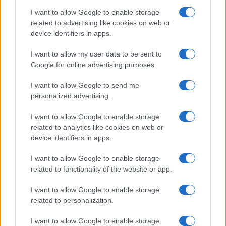
I want to allow Google to enable storage
related to advertising like cookies on web or
device identifiers in apps.
Nelly GSM
350.000 Ft (új)
I want to allow my user data to be sent to
Google for online advertising purposes.
I want to allow Google to send me
personalized advertising.
Nokia Denim: frissítés és újdonságok
I want to allow Google to enable storage
2014.09.10
| Nokia Conversations
related to analytics like cookies on web or
device identifiers in apps.
A Windows Phone 8.1 Cyan update-et követi a Denim,
amely ezúttal is valóban hasznos új funkciókat ad a
I want to allow Google to enable storage
felhasználóknak.
related to functionality of the website or app.
I want to allow Google to enable storage
Október 22-én érkezik a Nokia phablete
related to personalization.
és táblagépe?
I want to allow Google to enable storage
2013.09.26
| Phone Arena