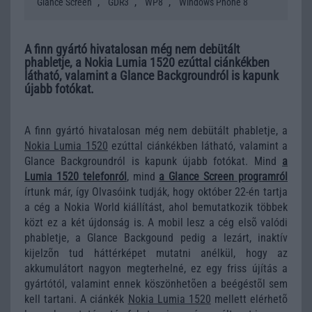
,
,
,
Glance Screen
GDR3
WP8
Windows Phone 8
A finn gyártó hivatalosan még nem debütált
phabletje, a Nokia Lumia 1520 ezúttal ciánkékben
látható, valamint a Glance Backgroundról is kapunk
újabb fotókat.
A finn gyártó hivatalosan még nem debütált phabletje, a
Nokia Lumia 1520
ezúttal ciánkékben látható, valamint a
Glance Backgroundról is kapunk újabb fotókat. Mind
a
Lumia 1520 telefonról
, mind
a Glance Screen programról
írtunk már, így Olvasóink tudják, hogy október 22-én tartja
a cég a Nokia World kiállítást, ahol bemutatkozik többek
közt ez a két újdonság is. A mobil lesz a cég elsõ valódi
phabletje, a Glance Backgound pedig a lezárt, inaktív
kijelzõn tud háttérképet mutatni anélkül, hogy az
akkumulátort nagyon megterhelné, ez egy friss újítás a
gyártótól, valamint ennek köszönhetõen a beégéstõl sem
kell tartani. A ciánkék
Nokia Lumia 1520
mellett elérhetõ