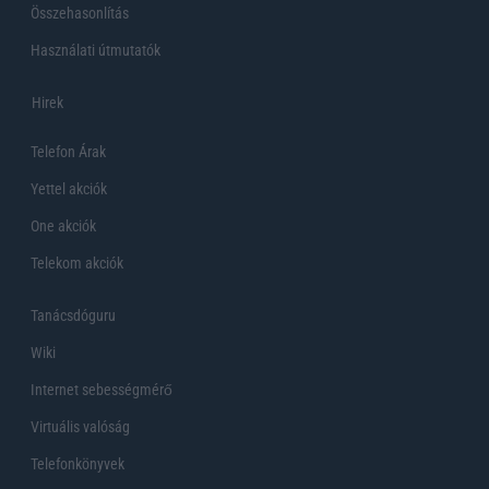
Összehasonlítás
Használati útmutatók
Hirek
Telefon Árak
Yettel akciók
One akciók
Telekom akciók
Tanácsdóguru
Wiki
Internet sebességmérő
Virtuális valóság
Telefonkönyvek