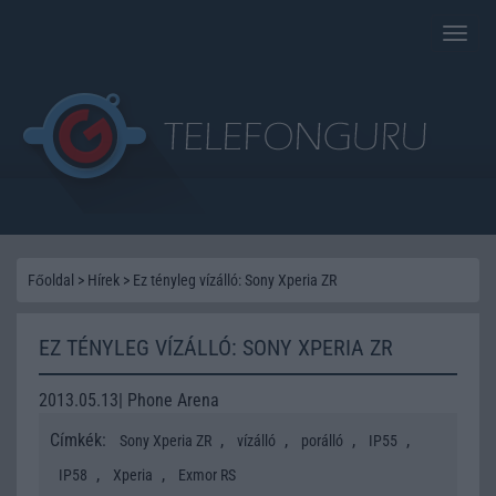
Toggle
naviga
Főoldal
>
Hírek
>
Ez tényleg vízálló: Sony Xperia ZR
EZ TÉNYLEG VÍZÁLLÓ: SONY XPERIA ZR
2013.05.13| Phone Arena
Címkék:
,
,
,
,
Sony Xperia ZR
vízálló
porálló
IP55
,
,
IP58
Xperia
Exmor RS