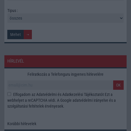
Tipus :
HÍRLEVÉL
Feliratkozás a Telefonguru ingyenes hírlevelére
OK
Elfogadom az
Adatvédelmi és Adatkezelési Tájékoztatót
Ezt a
webhelyet a reCAPTCHA védi. A Google
adatvédelmi irányelve
és a
szolgáltatási feltételek
érvényesek.
Korábbi hírlevelek