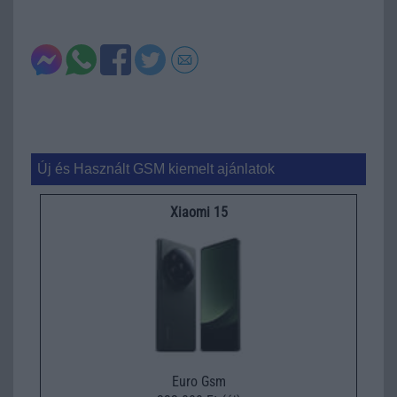
Új és Használt GSM kiemelt ajánlatok
Xiaomi 15
Euro Gsm