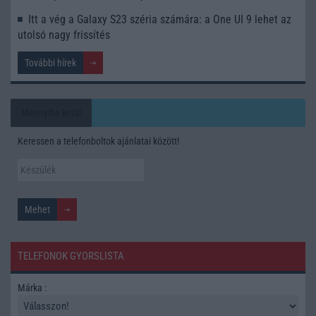
Itt a vég a Galaxy S23 széria számára: a One UI 9 lehet az
utolsó nagy frissítés
További hírek
Mennyibe kerül
Keressen a telefonboltok ajánlatai között!
TELEFONOK GYORSLISTA
Márka :