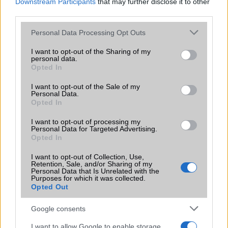
Downstream Participants
that may further disclose it to other
Múlt héten mutatkozott be az Android 4.4 KitKat rendszer,
third parties.
a Sony pedig máris bejelentette, mely modellekre lesz
biztosan elérhető az új verziós OS.
Please note that this website/app uses one or more Google
Personal Data Processing Opt Outs
services and may gather and store information including but
not limited to your visit or usage behaviour. You may click to
I want to opt-out of the Sharing of my
Ez tényleg vízálló: Sony Xperia ZR
personal data.
grant or deny consent to Google and its third-party tags to
Opted In
2013.05.13
| Phone Arena
use your data for below specified purposes in below Google
consent section.
I want to opt-out of the Sale of my
Personal Data.
A japán gyártó hivatalosan is bemutatta a hetek óta
Opted In
pletykált Sony Xperia ZR vízálló okostelefont.
I want to opt-out of processing my
Personal Data for Targeted Advertising.
Opted In
Sony Xperia ZR: 4.6 col, 720p, vízálló
I want to opt-out of Collection, Use,
Retention, Sale, and/or Sharing of my
2013.04.26
| Xperia Blog
Personal Data that Is Unrelated with the
Purposes for which it was collected.
Opted Out
A friss pletykák szerint a japán gyártó hamarosan
bemutathatja legújabb Xperia okostelefonját, amely a
Google consents
Sony Xperia ZR nevet kaphatja.
I want to allow Google to enable storage