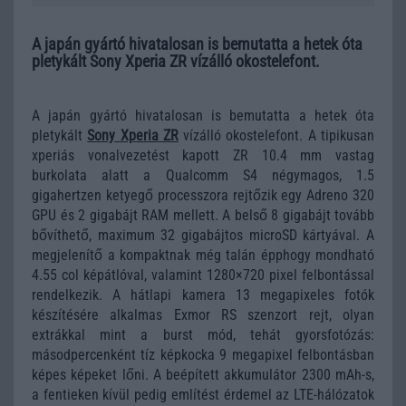
A japán gyártó hivatalosan is bemutatta a hetek óta
pletykált Sony Xperia ZR vízálló okostelefont.
A japán gyártó hivatalosan is bemutatta a hetek óta
pletykált
Sony Xperia ZR
vízálló okostelefont. A tipikusan
xperiás vonalvezetést kapott ZR 10.4 mm vastag
burkolata alatt a Qualcomm S4 négymagos, 1.5
gigahertzen ketyegő processzora rejtőzik egy Adreno 320
GPU és 2 gigabájt RAM mellett. A belső 8 gigabájt tovább
bővíthető, maximum 32 gigabájtos microSD kártyával. A
megjelenítő a kompaktnak még talán épphogy mondható
4.55 col képátlóval, valamint 1280×720 pixel felbontással
rendelkezik. A hátlapi kamera 13 megapixeles fotók
készítésére alkalmas Exmor RS szenzort rejt, olyan
extrákkal mint a burst mód, tehát gyorsfotózás:
másodpercenként tíz képkocka 9 megapixel felbontásban
képes képeket lőni. A beépített akkumulátor 2300 mAh-s,
a fentieken kívül pedig említést érdemel az LTE-hálózatok