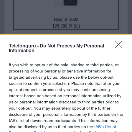
Nyugati GSM
195.000 Ft (új)
Telefonguru -
Do Not Process My Personal
Information
Garanciában cserélik a törött Sony
kijelzőket
If you wish to opt-out of the sale, sharing to third parties, or
processing of your personal or sensitive information for
2013.11.11
| Xperia Blog
targeted advertising by us, please use the below opt-out
A friss hírek szerint a japán gyártó úgy döntött, hogy az
section to confirm your selection. Please note that after your
igen méretesre duzzadt, elvileg ok nélküli kijelzőtörési
opt-out request is processed you may continue seeing
gondok miatt garanciában cseréli a Sony Xperia
interest-based ads based on personal information utilized by
okostelefonok megjelenítőit.
us or personal information disclosed to third parties prior to
your opt-out. You may separately opt-out of the further
Android 4.3 és 4.4 a Sony mobilokra
disclosure of your personal information by third parties on the
2013.11.08
| Sony Mobile Blog
IAB’s list of downstream participants. This information may
also be disclosed by us to third parties on the
IAB’s List of