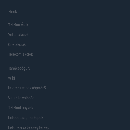
Hirek
Telefon Árak
Yettel akciók
One akciók
Telekom akciók
Tanácsdóguru
Wiki
Internet sebességmérő
Virtuális valóság
Telefonkönyvek
Lefedettségi térképek
Letöltési sebesség térkép