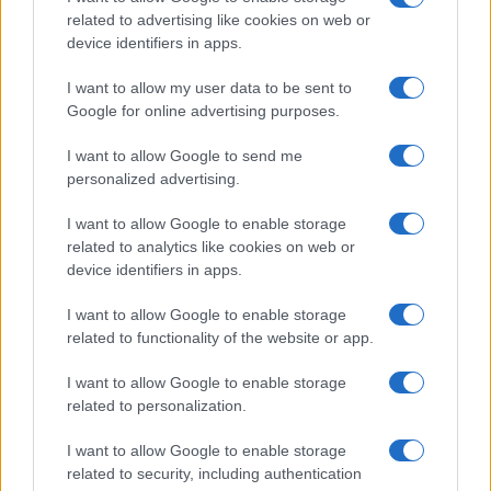
related to advertising like cookies on web or
device identifiers in apps.
I want to allow my user data to be sent to
Google for online advertising purposes.
KAPCSOLÓDÓ HÍREK
I want to allow Google to send me
Sony Xperia go: túléli a téli vakációt?
personalized advertising.
Sony Xperia Z és Xperia ZL: 5 col, csúcs
I want to allow Google to enable storage
Sony Xperia ZR: 4.6 col, 720p, vízálló
related to analytics like cookies on web or
device identifiers in apps.
Sony C3: vízálló, porálló, dual SIM
Itt a japán óriásmobil, a vízálló Sony Xperia Z Ultra
I want to allow Google to enable storage
related to functionality of the website or app.
Nagyon cuki Xperia reklámok
I want to allow Google to enable storage
Vízálló Sony Xperia Z1 mini fotók
related to personalization.
Fotókon a kompakt nagyágyú: Sony Xperia Z1 mini
I want to allow Google to enable storage
related to security, including authentication
További hírek