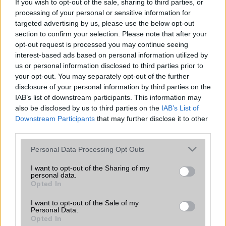
If you wish to opt-out of the sale, sharing to third parties, or
processing of your personal or sensitive information for
targeted advertising by us, please use the below opt-out
section to confirm your selection. Please note that after your
opt-out request is processed you may continue seeing
interest-based ads based on personal information utilized by
KAPCSOLÓDÓ HÍREK
us or personal information disclosed to third parties prior to
your opt-out. You may separately opt-out of the further
Ez nem semmi! Xperia rajongói reklám-videó
disclosure of your personal information by third parties on the
IAB’s list of downstream participants. This information may
Mennyire vízálló a Sony Xperia go?
also be disclosed by us to third parties on the
IAB’s List of
Sony Xperia go: túléli a téli vakációt?
Downstream Participants
that may further disclose it to other
third parties.
Sony Xperia Z és Xperia ZL: 5 col, csúcs
Please note that this website/app uses one or more Google
Personal Data Processing Opt Outs
Sony Xperia ZR: 4.6 col, 720p, vízálló
services and may gather and store information including but
not limited to your visit or usage behaviour. You may click to
I want to opt-out of the Sharing of my
Garanciában cserélik a törött Sony kijelzőket
personal data.
grant or deny consent to Google and its third-party tags to
Opted In
Újabb vízálló telefon a Sony-tól
use your data for below specified purposes in below Google
consent section.
I want to opt-out of the Sale of my
Sony: Made for Bond (film részlettel)
Personal Data.
Opted In