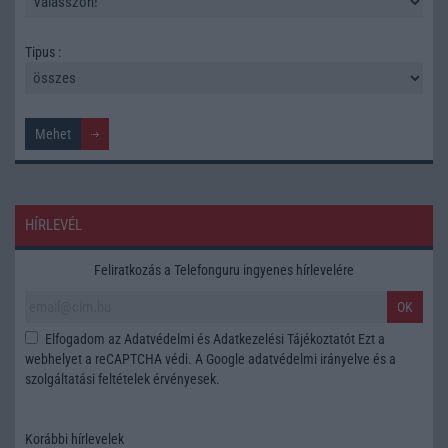
Tipus :
HÍRLEVÉL
Feliratkozás a Telefonguru ingyenes hírlevelére
OK
Elfogadom az
Adatvédelmi és Adatkezelési Tájékoztatót
Ezt a
webhelyet a reCAPTCHA védi. A Google
adatvédelmi irányelve
és a
szolgáltatási feltételek
érvényesek.
Korábbi hírlevelek