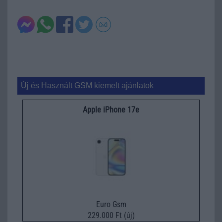
Új és Használt GSM kiemelt ajánlatok
Apple iPhone 17e
Euro Gsm
229.000 Ft (új)