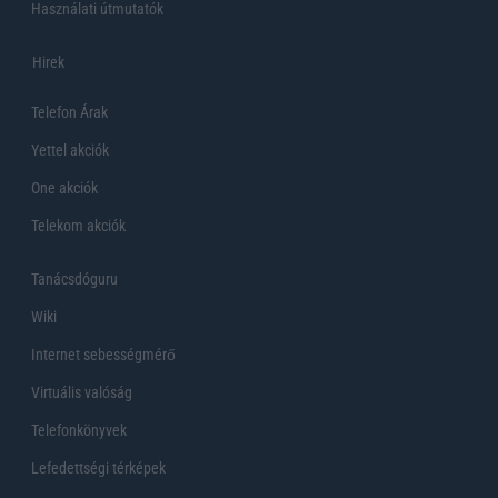
Használati útmutatók
Hirek
Telefon Árak
Yettel akciók
One akciók
Telekom akciók
Tanácsdóguru
Wiki
Internet sebességmérő
Virtuális valóság
Telefonkönyvek
Lefedettségi térképek