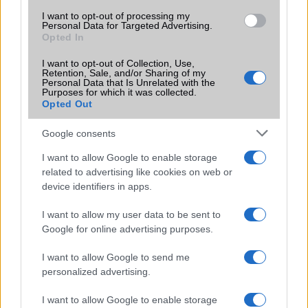
További hírek
I want to opt-out of processing my
Personal Data for Targeted Advertising.
Opted In
LEGOLVASOTTABBAK
I want to opt-out of Collection, Use,
Retention, Sale, and/or Sharing of my
Personal Data that Is Unrelated with the
Purposes for which it was collected.
Számos népszerű Samsung Galaxy készülék kimarad a One
Opted Out
UI 9 frissítésből – itt a lista az érintett modellekről
iPhone 18 bemutató dátum - ekkor rántja le a leplet az
Google consents
Apple az új csúcsmobilokról
I want to allow Google to enable storage
Az Android rejtett automatizmusai: hat funkció, amely
related to advertising like cookies on web or
device identifiers in apps.
észrevétlenül könnyíti meg a mindennapokat
Ez a rejtett Samsung funkció teljesen megváltoztatja a
I want to allow my user data to be sent to
mobilhasználatot – sokan mégsem tudnak róla
Google for online advertising purposes.
Nem biztos, hogy érdemes kivárni az iPhone 18 Prot
I want to allow Google to send me
personalized advertising.
A Galaxy S25 is megkaphatja a Galaxy S26 egyik legjobb
kamerás funkcióját
I want to allow Google to enable storage