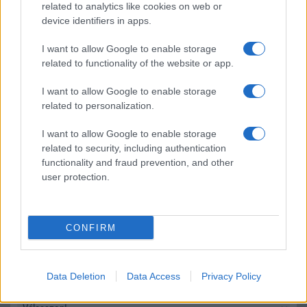
Élőképeken a Dark Cherry színű iPhone 18 Pro Max!
related to analytics like cookies on web or
device identifiers in apps.
Itt a vég a Galaxy S23 széria számára: a One UI 9 lehet az
utolsó nagy frissítés
I want to allow Google to enable storage
related to functionality of the website or app.
További hírek
I want to allow Google to enable storage
related to personalization.
Mennyibe kerül
I want to allow Google to enable storage
related to security, including authentication
Keressen a telefonboltok ajánlatai között!
functionality and fraud prevention, and other
user protection.
CONFIRM
TELEFONOK GYORSLISTA
Data Deletion
Data Access
Privacy Policy
Márka :