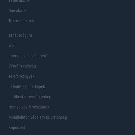
Yettel akciók
One akciók
Telekom akciók
Tanácsdóguru
Wiki
Internet sebességmérő
Virtuális valóság
Telefonkönyvek
Lefedettségi térképek
Letöltési sebesség térkép
Nemzetközi hívószámok
Mobiltelefon védelem és biztonság
Kapcsolat