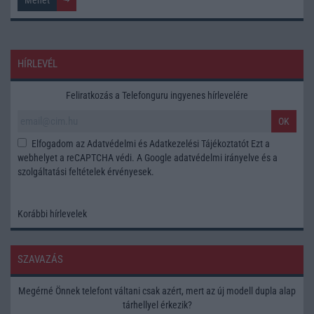
HÍRLEVÉL
Feliratkozás a Telefonguru ingyenes hírlevelére
OK
Elfogadom az
Adatvédelmi és Adatkezelési Tájékoztatót
Ezt a
webhelyet a reCAPTCHA védi. A Google
adatvédelmi irányelve
és a
szolgáltatási feltételek
érvényesek.
Korábbi hírlevelek
SZAVAZÁS
Megérné Önnek telefont váltani csak azért, mert az új modell dupla alap
tárhellyel érkezik?