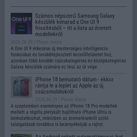
Számos népszerű Samsung Galaxy
készülék kimarad a One UI 9
frissítésből – itt a lista az érintett
modellekről
2026.06.30
| Phone Arena
A One UI 9 érkezése új mesterséges intelligencia-
funkciókat és továbbfejlesztett kezelőfelületet hoz,
azonban több korábbi csúcskategóriás és középkategóriás
Galaxy készülék számára ez lesz az út vége.
iPhone 18 bemutató dátum - ekkor
rántja le a leplet az Apple az új
csúcsmobilokról
2026.06.29
| Phone Arena
A szeptemberi eseményen az iPhone 18 Pro modellek
mellett a régóta pletykált hajlítható iPhone Ultra is
bemutatkozhat, miközben az áremelésekről szóló
találgatások továbbra is beárnyékolják a rajtot.
Az Android rejtett automatizmusai: hat