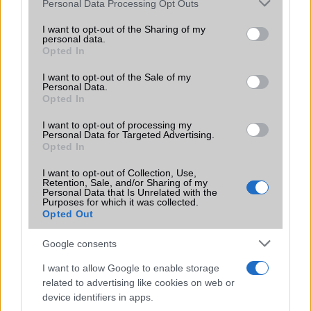
Please note that this website/app uses one or more Google
Personal Data Processing Opt Outs
services and may gather and store information including but
Érkezik az Oreo a OnePlus 5-re
not limited to your visit or usage behaviour. You may click to
I want to opt-out of the Sharing of my
personal data.
grant or deny consent to Google and its third-party tags to
S8: tíz nap múlva véget ér a tesztelés
Opted In
use your data for below specified purposes in below Google
Véletlen kiadták az Oreot Note 8-ra
consent section.
I want to opt-out of the Sale of my
Personal Data.
Galaxy S8: Oreo egy nappal előbb
Opted In
Ezek a Galaxy-k kapják meg az Oreot
I want to opt-out of processing my
Personal Data for Targeted Advertising.
Elindult a Galaxy S8 Oreo frissítése!
Opted In
Oreo érkezett a Galaxy S7 edge-re is!
I want to opt-out of Collection, Use,
Retention, Sale, and/or Sharing of my
Május közepén érkezik az Oreo
Personal Data that Is Unrelated with the
Purposes for which it was collected.
Opted Out
További hírek
Google consents
I want to allow Google to enable storage
LEGOLVASOTTABBAK
related to advertising like cookies on web or
device identifiers in apps.