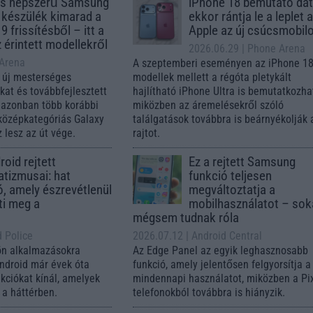
s népszerű Samsung
iPhone 18 bemutató dát
 készülék kimarad a
ekkor rántja le a leplet 
9 frissítésből – itt a
Apple az új csúcsmobil
z érintett modellekről
2026.06.29
| Phone Arena
 Arena
A szeptemberi eseményen az iPhone 18
 új mesterséges
modellek mellett a régóta pletykált
ókat és továbbfejlesztett
hajlítható iPhone Ultra is bemutatkozha
, azonban több korábbi
miközben az áremelésekről szóló
középkategóriás Galaxy
találgatások továbbra is beárnyékolják 
 lesz az út vége.
rajtot.
oid rejtett
Ez a rejtett Samsung
tizmusai: hat
funkció teljesen
ó, amely észrevétlenül
megváltoztatja a
ti meg a
mobilhasználatot – so
mégsem tudnak róla
d Police
2026.07.12
| Android Central
ön alkalmazásokra
Az Edge Panel az egyik leghasznosabb
Android már évek óta
funkció, amely jelentősen felgyorsítja a
nkciókat kínál, amelyek
mindennapi használatot, miközben a Pi
a háttérben.
telefonokból továbbra is hiányzik.