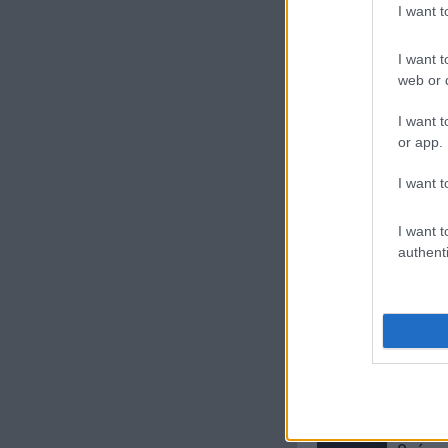
I want 
I want t
Új és Használt G
web or d
I want t
Apple Watch S
or app.
I want t
I want t
authenti
Nyugati 
210.000 Ft 