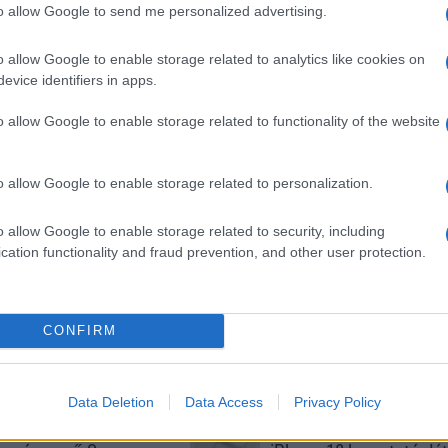
to allow Google to send me personalized advertising.
o allow Google to enable storage related to analytics like cookies on
SM kiemelt ajánlatok
evice identifiers in apps.
o allow Google to enable storage related to functionality of the website
eries 11
Apple iPhone 16
Apple iPhone 16 Plus
o allow Google to enable storage related to personalization.
o allow Google to enable storage related to security, including
cation functionality and fraud prevention, and other user protection.
GSM
Euro Gsm
Nyugati GSM
CONFIRM
(új)
247.000 Ft (új)
300.000 Ft (új)
Data Deletion
Data Access
Privacy Policy