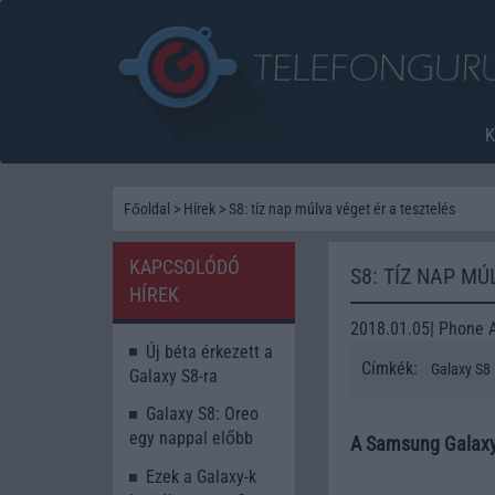
Főoldal
>
Hírek
>
S8: tíz nap múlva véget ér a tesztelés
KAPCSOLÓDÓ
S8: TÍZ NAP MÚ
HÍREK
2018.01.05| Phone 
Új béta érkezett a
Címkék:
Galaxy S8
Galaxy S8-ra
Galaxy S8: Oreo
egy nappal előbb
A Samsung Galaxy S
Ezek a Galaxy-k