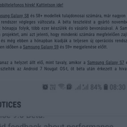
obiltelefonos hírek! Kattintson ide!
sung Galaxy S8
és S8+ modellek tulajdonosai számára, már nagyon 
rendszer végleges változata. A béta tesztelést a gyártó novemb
t hónapja folyik, több ezer készülék és vásárló bevonásával. A Sa
a projektet, ami azt jelenti, hogy mindenki számára megfelelően zaj
e és még ebben a hónapban kiadják a teljesen új operációs rendsz
pen időben a
Samsung Galaxy S9
és S9+ megjelenése előtt.
naz a helyzet állt elő, mint tavaly, amikor a
Samsung Galaxy S7
é
sztelték az Android 7 Nougat OS-t, öt béta után érkezett a hivat