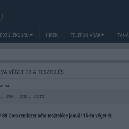
KÉSZÜLÉKGURU
HÍREK
TELEFON ÁRAK
TANÁ
LVA VÉGET ÉR A TESZTELÉS
Arena
,
,
,
Oreo
béta
update
8 Oreo rendszer béta tesztelése január 15-én véget ér.