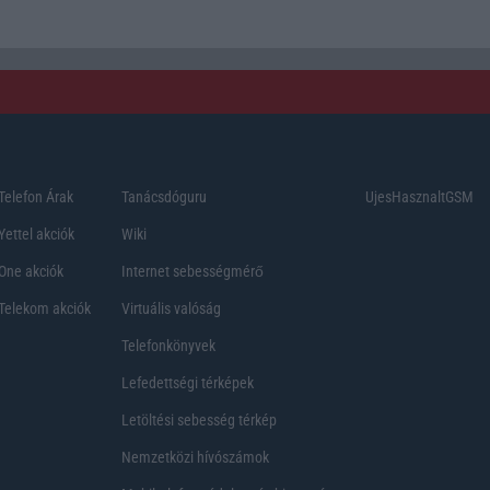
Telefon Árak
Tanácsdóguru
UjesHasznaltGSM
Yettel akciók
Wiki
One akciók
Internet sebességmérő
Telekom akciók
Virtuális valóság
Telefonkönyvek
Lefedettségi térképek
Letöltési sebesség térkép
Nemzetközi hívószámok