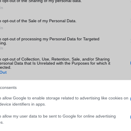
o opt-out of the Sharing of my personal data.
In
o opt-out of the Sale of my Personal Data.
In
to opt-out of processing my Personal Data for Targeted
ing.
In
o opt-out of Collection, Use, Retention, Sale, and/or Sharing
ersonal Data that Is Unrelated with the Purposes for which it
lected.
Out
ó linkek:
consents
o allow Google to enable storage related to advertising like cookies on
evice identifiers in apps.
o allow my user data to be sent to Google for online advertising
s.