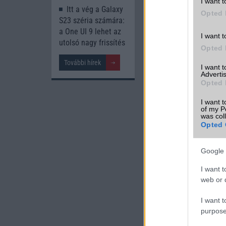
I want t
Itt a vég a Galaxy
Opted 
S23 széria számára:
a One UI 9 lehet az
I want t
utolsó nagy frissítés
Opted 
További hírek
I want 
Advertis
Opted 
I want t
of my P
was col
Opted 
A cikkhez kapcsolód
Google 
Phone Arena
I want t
web or d
I want t
purpose