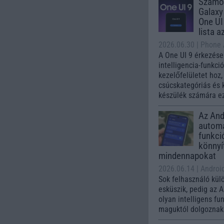
Számo
Galaxy
One UI 
lista a
2026.06.30
| Phone
A One UI 9 érkezése
intelligencia-funkci
kezelőfelületet hoz
csúcskategóriás és 
készülék számára ez
Az Andr
automa
funkci
könnyí
mindennapokat
2026.06.14
| Androi
Sok felhasználó kül
esküszik, pedig az 
olyan intelligens fu
maguktól dolgoznak 