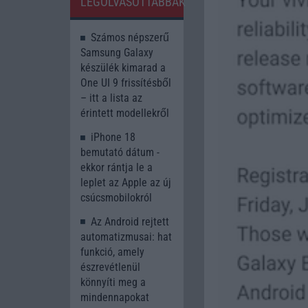
LEGOLVASOTTABBAK
Számos népszerű
Samsung Galaxy
készülék kimarad a
One UI 9 frissítésből
– itt a lista az
érintett modellekről
iPhone 18
bemutató dátum -
ekkor rántja le a
leplet az Apple az új
csúcsmobilokról
Az Android rejtett
automatizmusai: hat
funkció, amely
észrevétlenül
könnyíti meg a
mindennapokat