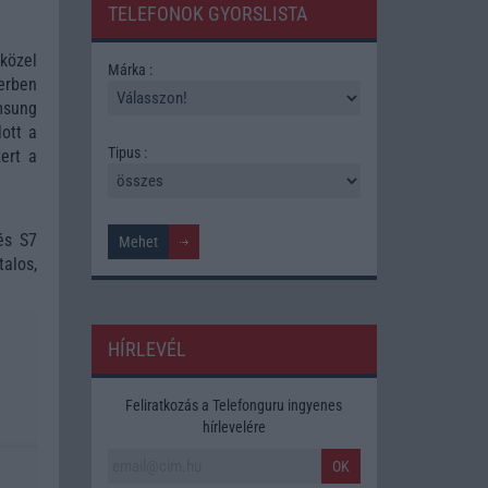
TELEFONOK GYORSLISTA
közel
Márka :
erben
msung
lott a
Tipus :
ert a
s S7
alos,
HÍRLEVÉL
Feliratkozás a Telefonguru ingyenes
hírlevelére
OK