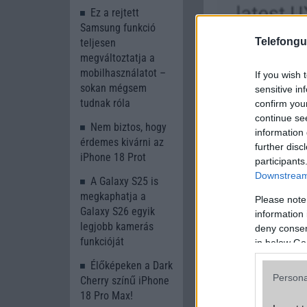
Ez a rejtett
Samsung funkció
Telefongu
teljesen
megváltoztatja a
mobilhasználatot –
If you wish 
sokan mégsem
sensitive in
tudnak róla
confirm you
continue se
Nem biztos, hogy
information 
érdemes kivárni az
further disc
iPhone 18 Prot
participants
Downstream 
A Galaxy S25 is
megkaphatja a
Please note
Galaxy S26 egyik
information 
legjobb kamerás
deny consent
funkcióját
in below Go
Élőképeken a Dark
Persona
Cherry színű iPhone
18 Pro Max!