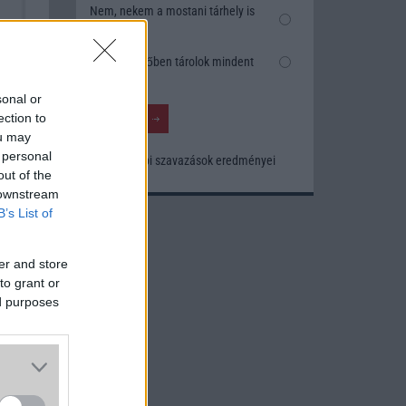
Nem, nekem a mostani tárhely is
elég
Inkább felhőben tárolok mindent
sonal or
ection to
ou may
 personal
Korábbi szavazások eredményei
out of the
 downstream
B’s List of
er and store
to grant or
ed purposes