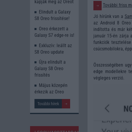
kapják meg az Oreot
További friss m
Elindult a Galaxy
Jó hírünk van a
Sam
S8 Oreo frissítése!
az Android 8 Oreo 
Oreo érkezett a
indította és már ké
Galaxy S7 edge-re is!
január 15-én zárja 
funkciók tesztelés
Exkluzív: leállt az
csúcsmobilokra, ép
S8 Oreo update
Újra elindult a
Összességében ugya
Galaxy S8 Oreo
edge modellekre te
frissítés
végleges verzió.
Május közepén
érkezik az Oreo
További hírek