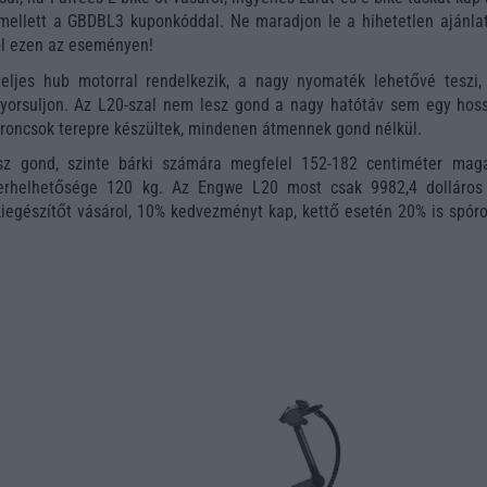
mellett a
GBDBL3
kuponkóddal
. Ne maradjon le a hihetetlen ajánla
ól ezen az eseményen!
teljes hub motorral rendelkezik, a nagy nyomaték lehetővé teszi,
lgyorsuljon. Az L20-szal nem lesz gond a nagy hatótáv sem egy hos
broncsok terepre készültek, mindenen átmennek gond nélkül.
sz gond, szinte bárki számára megfelel 152-182 centiméter mag
erhelhetősége 120 kg. Az Engwe L20 most csak 9982,4 dolláros
iegészítőt vásárol, 10% kedvezményt kap, kettő esetén 20% is spóro