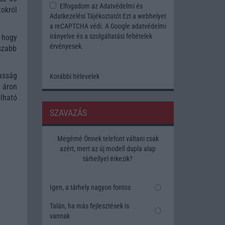
Elfogadom az
Adatvédelmi és
tokról
Adatkezelési Tájékoztatót
Ezt a webhelyet
a reCAPTCHA védi. A Google
adatvédelmi
irányelve
és a
szolgáltatási feltételek
 hogy
érvényesek.
szabb
asság
Korábbi hírlevelek
 áron
lható
SZAVAZÁS
Megérné Önnek telefont váltani csak
azért, mert az új modell dupla alap
tárhellyel érkezik?
Igen, a tárhely nagyon fontos
Talán, ha más fejlesztések is
vannak