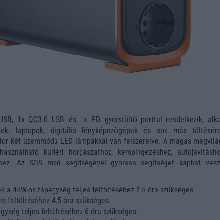
USB, 1x QC3.0 USB és 1x PD gyorstöltő porttal rendelkezik, alk
épek, laptopok, digitális fényképezőgépek és sok más töltésér
tor két üzemmódú LED lámpákkal van felszerelve. A magas megvilág
használható kültéri horgászathoz, kempingezéshez, autójavításh
thez. Az SOS mód segítségével gyorsan segítséget kaphat vesz
s a 45W-os tápegység teljes feltöltéséhez 2.5 óra szükséges.
es feltöltéséhez 4.5 óra szükséges.
gység teljes feltöltéséhez 6 óra szükséges.