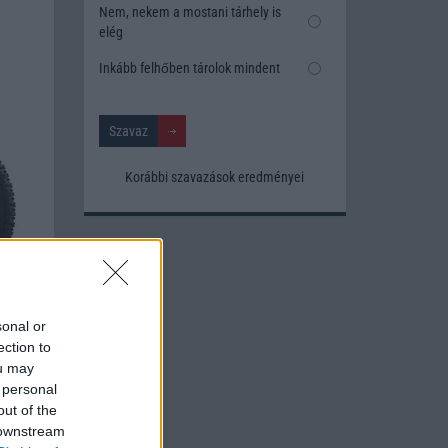
Nem, nekem a mostani tárhely is
elég
Inkább felhőben tárolok mindent
Korábbi szavazások eredményei
sonal or
ection to
ou may
 personal
out of the
ik. A
 downstream
etben