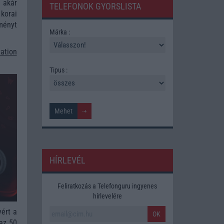
 akár
TELEFONOK GYORSLISTA
korai
ményt
Márka :
ation
Tipus :
HÍRLEVÉL
Feliratkozás a Telefonguru ingyenes
hírlevelére
yért a
OK
 az 50