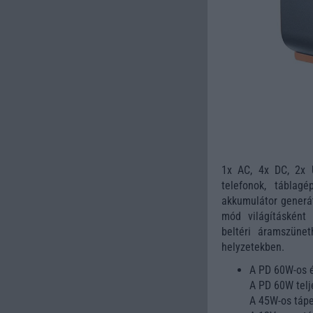
1x AC, 4x DC, 2x 
telefonok, táblag
akkumulátor generá
mód világításként 
beltéri áramszüne
helyzetekben.
A PD 60W-os é
A PD 60W telj
A 45W-os tápe