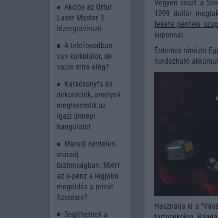
Vegyen részt a Sze
Akciós az Ortur
1099 dollár megtak
Laser Master 3
fekete pénteki szup
lézergravírozó
kuponnal.
A telefonodban
Érdemes ránézni
Fa
van kalkulátor, de
hordozható akkumul
vajon mire elég?
Karácsonyfa és
dekorációk, amelyek
megteremtik az
igazi ünnepi
hangulatot
Maradj névtelen,
maradj
biztonságban: Miért
az e-pénz a legjobb
megoldás a privát
fizetésre?
Használja ki a “Vás
Segíthetnek a
tartozékokra. Ráadás