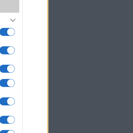
ég, az
egítő
demes
lküli
m-ion
ltési
a, 10
belül