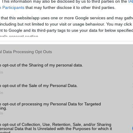
. This information may also be disclosed by us to third parties on the
IA
átor kapacitását 18ah-ra. Töltéshez egyszerűen kivehető, és ak
Participants
that may further disclose it to other third parties.
et egyetlen töltéssel, tisztán áramellátással.
 that this website/app uses one or more Google services and may gath
lküli motor 40NM maximális nyomatékkal és intelligens vezér
including but not limited to your visit or usage behaviour. You may click 
 maximális sebességet eredményez. A hátsó meghajtású motor
 to Google and its third-party tags to use your data for below specifi
egyszerűbben kezelhető és kevesebb karbantartást igényel. Az F20 
ogle consent section.
 olajrugós villával kiváló kényelmet biztosít. Az állítható g
e szabhatod a súlyodhoz és a terepviszonyokhoz. A Shimano 7 sebes
l Data Processing Opt Outs
ökkenőmentes váltást tesz lehetővé.
o opt-out of the Sharing of my personal data.
In
o opt-out of the Sale of my Personal Data.
In
to opt-out of processing my Personal Data for Targeted
ing.
In
o opt-out of Collection, Use, Retention, Sale, and/or Sharing
ersonal Data that Is Unrelated with the Purposes for which it
lected.