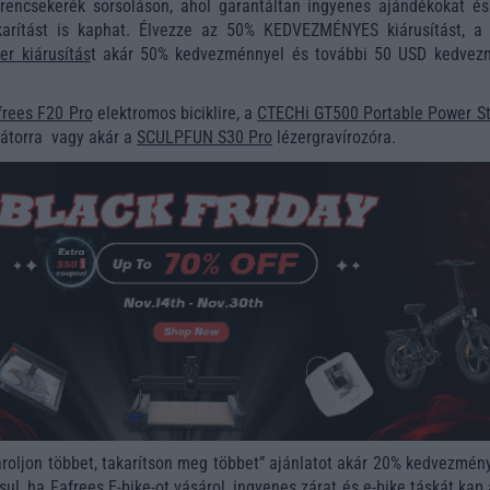
rencsekerék sorsoláson, ahol garantáltan ingyenes ajándékokat és
arítást is kaphat. Élvezze az 50% KEDVEZMÉNYES kiárusítást, a 
er kiárusítás
t akár 50% kedvezménnyel és további 50 USD kedvez
frees F20 Pro
elektromos biciklire, a
CTECHi GT500 Portable Power St
átorra
vagy akár a
SCULPFUN S30 Pro
lézergravírozóra.
ároljon többet, takarítson meg többet” ajánlatot akár 20% kedvezmén
ul, ha Fafrees E-bike-ot vásárol, ingyenes zárat és e-bike táskát kap