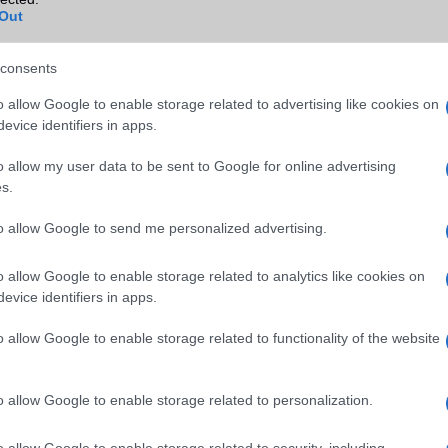
Out
consents
o allow Google to enable storage related to advertising like cookies on
evice identifiers in apps.
o allow my user data to be sent to Google for online advertising
s.
 intelligens kijelzőn olyan információk jelennek meg, mint a sebess
deje, a futásteljesítmény és a sebességfokozat. Gyaloglást s
to allow Google to send me personalized advertising.
égtartó funkciót kínál, hogy segítse Önt biciklizés közben.
most csak 1002,4 dollár, jár mellé az ingyenes zár és táska. Ér
o allow Google to enable storage related to analytics like cookies on
z európai raktárat, az ingyen szállítást és a 7 napos kérdés né
evice identifiers in apps.
a 30 napos cseregaranciát.
o allow Google to enable storage related to functionality of the website
sósorban itt a
Ctechi GT 200
hordozható akkumulátor is.
Más lítiu
pest a LiFePO4 akkumulátorok stabilabbak, és képesek kezelni a tö
sait. Az akkumulátor akár 2000 ciklust biztosít a generátor számár
o allow Google to enable storage related to personalization.
ú gyorstöltési technológiával a hordozható generátor 2.5 órán 
o allow Google to enable storage related to security, including