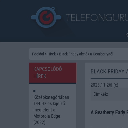
Főoldal
>
Hírek
>
Black Friday akciók a Gearberrynél
KAPCSOLÓDÓ
BLACK FRIDAY 
HÍREK
2023.11.26| (x)
Címkék:
Középkategóriában
144 Hz-es kijelző:
megjelent a
A Gearberry Early 
Motorola Edge
(2022)