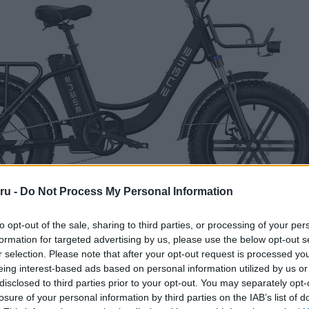
ru -
Do Not Process My Personal Information
to opt-out of the sale, sharing to third parties, or processing of your per
formation for targeted advertising by us, please use the below opt-out s
r selection. Please note that after your opt-out request is processed y
eing interest-based ads based on personal information utilized by us or
disclosed to third parties prior to your opt-out. You may separately opt-
o
elektromos bicikli kivehető, 36v 18ah akkumulátorral rendelkez
losure of your personal information by third parties on the IAB’s list of
00-as autóipari minőségű lítium akkumulátort kapta, hogy kis mér