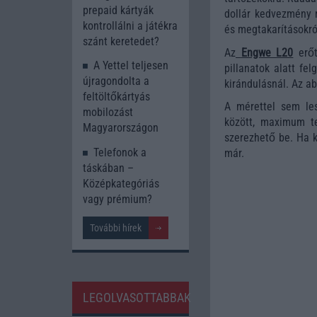
prepaid kártyák
dollár kedvezmény 
kontrollálni a játékra
és megtakarításokr
szánt keretedet?
Az
Engwe L20
erő
A Yettel teljesen
pillanatok alatt fe
újragondolta a
kirándulásnál. Az a
feltöltőkártyás
A mérettel sem le
mobilozást
között, maximum t
Magyarországon
szerezhető be. Ha k
Telefonok a
már.
táskában –
Középkategóriás
vagy prémium?
További hírek
LEGOLVASOTTABBAK