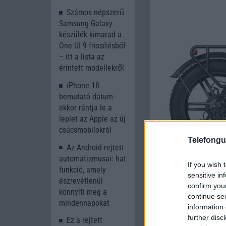
Számos népszerű
Samsung Galaxy
készülék kimarad a
One UI 9 frissítésből
– itt a lista az
érintett modellekről
iPhone 18
bemutató dátum -
ekkor rántja le a
leplet az Apple az új
csúcsmobilokról
Telefongu
Az Android rejtett
automatizmusai: hat
If you wish 
funkció, amely
sensitive in
észrevétlenül
confirm you
könnyíti meg a
continue se
mindennapokat
information 
A
Fafrees F20 Pr
further disc
Ez a rejtett
legfejlettebb, 217