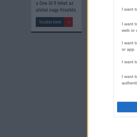
a One UI 9 lehet az
I want 
utolsó nagy frissítés
További hírek
I want t
web or d
Új és Használt G
I want t
Apple iPhone 1
or app.
I want t
I want t
authenti
Euro Gs
435.000 Ft 