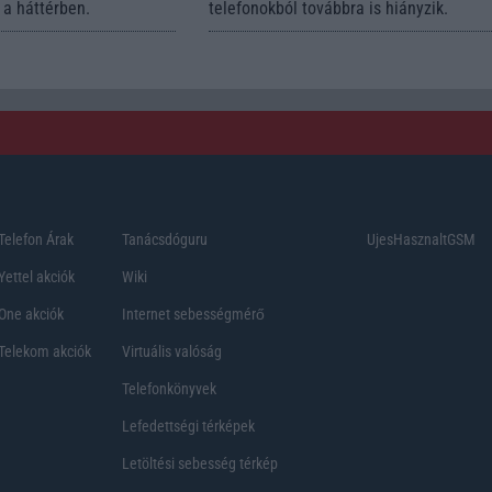
a háttérben.
telefonokból továbbra is hiányzik.
Telefon Árak
Tanácsdóguru
UjesHasznaltGSM
Yettel akciók
Wiki
One akciók
Internet sebességmérő
Telekom akciók
Virtuális valóság
Telefonkönyvek
Lefedettségi térképek
Letöltési sebesség térkép