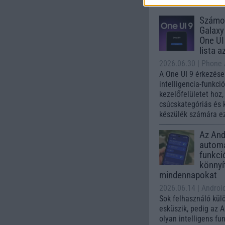
Számo
Galaxy
One UI 
lista a
2026.06.30
| Phone
A One UI 9 érkezése
intelligencia-funkci
kezelőfelületet hoz
csúcskategóriás és 
készülék számára ez
Az Andr
automa
funkci
könnyí
mindennapokat
2026.06.14
| Androi
Sok felhasználó kül
esküszik, pedig az 
olyan intelligens fu