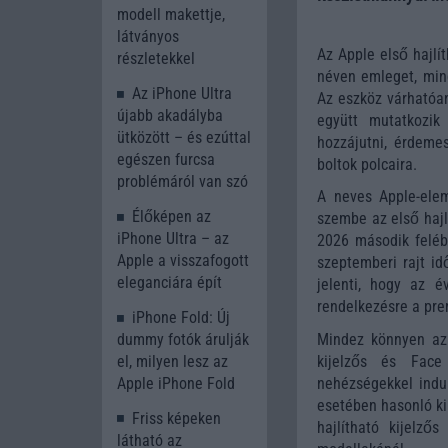
modell makettje,
látványos
Az Apple első hajlí
részletekkel
néven emleget, mind
Az iPhone Ultra
Az eszköz várhatóa
újabb akadályba
együtt mutatkozi
ütközött – és ezúttal
hozzájutni, érdemes
egészen furcsa
boltok polcaira.
problémáról van szó
A neves Apple-elem
Élőképen az
szembe az első hajl
iPhone Ultra – az
2026 második felé
Apple a visszafogott
szeptemberi rajt id
eleganciára épít
jelenti, hogy az é
rendelkezésre a pre
iPhone Fold: Új
Mindez könnyen a
dummy fotók árulják
kijelzős és Face 
el, milyen lesz az
nehézségekkel indul
Apple iPhone Fold
esetében hasonló ki
Friss képeken
hajlítható kijelző
látható az