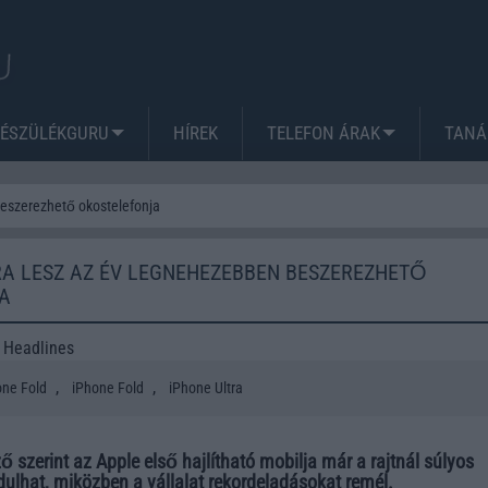
KÉSZÜLÉKGURU
HÍREK
TELEFON ÁRAK
TANÁ
beszerezhető okostelefonja
RA LESZ AZ ÉV LEGNEHEZEBBEN BESZEREZHETŐ
A
 Headlines
,
,
one Fold
iPhone Fold
iPhone Ultra
ő szerint az Apple első hajlítható mobilja már a rajtnál súlyos
dulhat, miközben a vállalat rekordeladásokat remél.