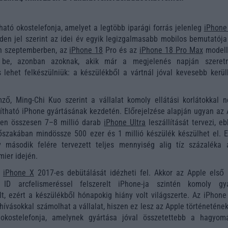
tható okostelefonja, amelyet a legtöbb iparági forrás jelenleg
iPhone 
en jel szerint az idei év egyik legizgalmasabb mobilos bemutatója 
n szeptemberben, az
iPhone 18
Pro és az
iPhone 18 Pro Max
modell
k be, azonban azoknak, akik már a megjelenés napján szeret
 lehet felkészülniük: a készülékből a vártnál jóval kevesebb kerül
ző, Ming-Chi Kuo szerint a vállalat komoly ellátási korlátokkal n
ítható iPhone gyártásának kezdetén. Előrejelzése alapján ugyan az 
ben összesen 7–8 millió darab
iPhone Ultra
leszállítását tervezi, e
őszakában mindössze 500 ezer és 1 millió készülék készülhet el. E
v második felére tervezett teljes mennyiség alig tíz százaléka á
mier idején.
z
iPhone X
2017-es debütálását idézheti fel. Akkor az Apple első
ID arcfelismeréssel felszerelt iPhone-ja szintén komoly gyá
t, ezért a készülékből hónapokig hiány volt világszerte. Az iPhone 
hívásokkal számolhat a vállalat, hiszen ez lesz az Apple történeténe
s okostelefonja, amelynek gyártása jóval összetettebb a hagyom