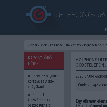
Főoldal
>
Hírek
>
Az iPhone Ultra lesz az év legnehezebben 
KAPCSOLÓDÓ
AZ IPHONE ULT
HÍREK
OKOSTELEFONJ
Jöhet az új „Ultra”
2026.07.06| Android
korszak az Apple
Címkék:
Apple iPh
világában!
iPhone Ultra:
kiszivárgott az
Egy elismert elemz
összecsukható
készlethiánnyal in