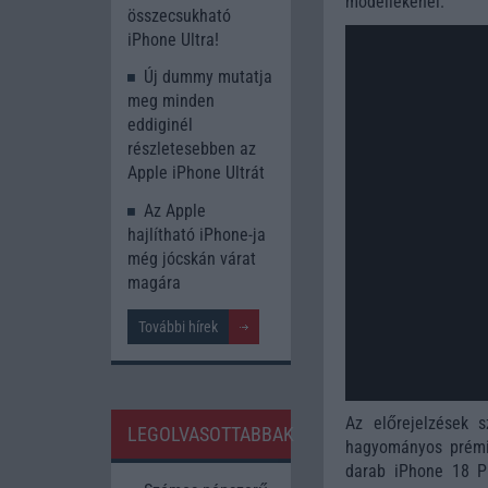
modellekénél.
összecsukható
iPhone Ultra!
Új dummy mutatja
meg minden
eddiginél
részletesebben az
Apple iPhone Ultrát
Az Apple
hajlítható iPhone-ja
még jócskán várat
magára
További hírek
Az előrejelzések 
LEGOLVASOTTABBAK
hagyományos prémi
darab iPhone 18 P