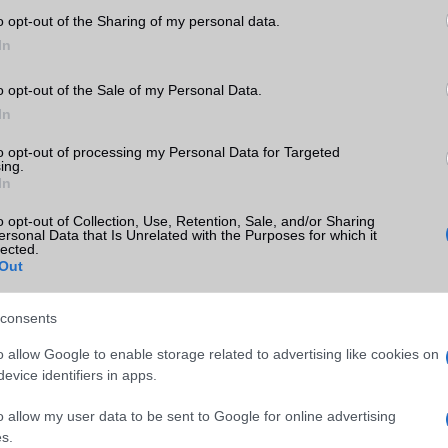
nt szinte teljesen láthatatlan kijelzőhajtással érkezik, fe
o opt-out of the Sharing of my personal data.
t kap, valamint a legújabb Apple A20 Pro lapkára épülhet. Eme
In
ynamic Island, továbbfejlesztett kamerarendszer és új belső kialakí
ztések között.
o opt-out of the Sale of my Personal Data.
In
n szeptember elején tartja meg hagyományos őszi bemutatóesemé
a mellett debütálhat az iPhone 18 Pro, az iPhone 18 Pro Max, valami
to opt-out of processing my Personal Data for Targeted
ries 12 és
Apple Watch Ultra
4 is. Ha azonban a gyártási előrejel
ing.
ak, a hajlítható iPhone megszerzése az első hónapokban komoly kih
In
leglelkesebb vásárlóknak érdemes lehet már a megnyitás pillana
o opt-out of Collection, Use, Retention, Sale, and/or Sharing
süket.
ersonal Data that Is Unrelated with the Purposes for which it
lected.
Out
consents
ó linkek:
o allow Google to enable storage related to advertising like cookies on
ines
evice identifiers in apps.
o allow my user data to be sent to Google for online advertising
s.