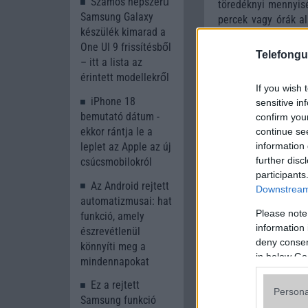
Számos népszerű
töredéknyi mennyisé
Samsung Galaxy
percek vagy órák a
készülék kimarad a
elejéig is várniuk ke
One UI 9 frissítésből
Telefongu
Érdekesség ugyanak
– itt a lista az
iPhone sikerével kap
érintett modellekről
hogy összesen akár
If you wish 
iPhone 18
ciklusában. Ez kül
sensitive in
bemutató dátum -
confirm you
rendkívül magas leh
ekkor rántja le a
continue se
A jelenlegi becslése
information 
leplet az Apple az új
míg a nagyobb tárhel
further disc
csúcsmobilokról
minden idők legdrá
participants
kereső vásárlókat c
Az Android rejtett
Downstream 
automatizmusai: hat
Böngésszen tov
Please note
funkció, amely
information 
észrevétlenül
deny consent
https://t.co/cH
könnyíti meg a
in below Go
mindennapokat
— 郭明錤｜Ming
Ez a rejtett
Persona
Samsung funkció
A kiszivárgott info