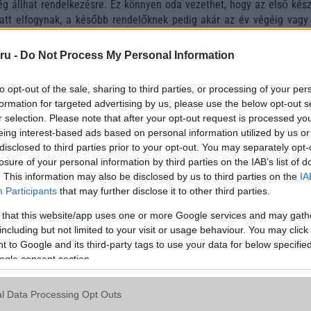
g állhat rendelkezésre. Ez könnyen oda vezethet, hogy az első kész
latt elfogynak, a később rendelőknek pedig akár az év végéig vagy
ll az új készülékre.
ru -
Do Not Process My Personal Information
kor, hogy az Apple hosszabb távon kifejezetten optimista a hajlí
csolatban. Korábbi iparági értesülések szerint a vállalat már arra k
 10 millió darab iPhone Ultra készülhessen el a termék első gyá
to opt-out of the sale, sharing to third parties, or processing of your per
önösen figyelemre méltó annak fényében, hogy a készülék várhat
formation for targeted advertising by us, please use the below opt-out s
r selection. Please note that after your opt-out request is processed y
et.
eing interest-based ads based on personal information utilized by us or
k szerint az iPhone Ultra induló ára 2000 és 2500 dollár között alak
disclosed to third parties prior to your opt-out. You may separately opt-
lyel szerelt változatok akár a 3000 dolláros árszintet is elérhetik.
losure of your personal information by third parties on the IAB’s list of
gább iPhone-ja válhat belőle, amely elsősorban a prémium kateg
. This information may also be disclosed by us to third parties on the
IA
élozza meg.
Participants
that may further disclose it to other third parties.
ább legfrissebb híreink között!
 that this website/app uses one or more Google services and may gath
including but not limited to your visit or usage behaviour. You may click 
 to Google and its third-party tags to use your data for below specifi
9jwDwlLl
ogle consent section.
-Chi Kuo (@mingchikuo)
July 5, 2026
l Data Processing Opt Outs
rmációk alapján az iPhone Ultra számos technológiai újdonságot kíná