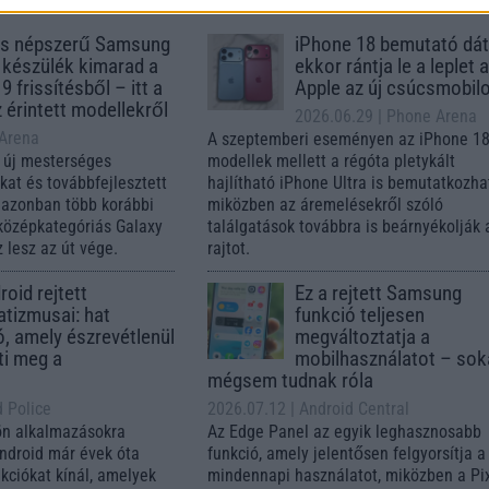
s népszerű Samsung
iPhone 18 bemutató dát
 készülék kimarad a
ekkor rántja le a leplet 
9 frissítésből – itt a
Apple az új csúcsmobil
z érintett modellekről
2026.06.29
| Phone Arena
 Arena
A szeptemberi eseményen az iPhone 18
 új mesterséges
modellek mellett a régóta pletykált
ókat és továbbfejlesztett
hajlítható iPhone Ultra is bemutatkozha
, azonban több korábbi
miközben az áremelésekről szóló
középkategóriás Galaxy
találgatások továbbra is beárnyékolják 
 lesz az út vége.
rajtot.
oid rejtett
Ez a rejtett Samsung
tizmusai: hat
funkció teljesen
ó, amely észrevétlenül
megváltoztatja a
ti meg a
mobilhasználatot – so
mégsem tudnak róla
d Police
2026.07.12
| Android Central
ön alkalmazásokra
Az Edge Panel az egyik leghasznosabb
Android már évek óta
funkció, amely jelentősen felgyorsítja a
nkciókat kínál, amelyek
mindennapi használatot, miközben a Pi