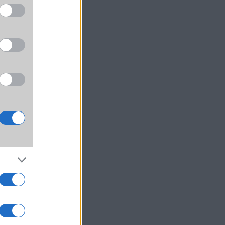
jlett
llett
tás is
nyét,
nt az
zések
ívást
tában