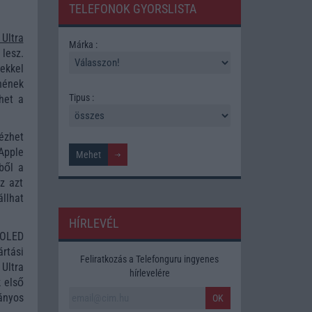
TELEFONOK GYORSLISTA
Ultra
Márka :
lesz.
ekkel
nének
Tipus :
het a
ézhet
Apple
bből a
z azt
llhat
HÍRLEVÉL
 OLED
rtási
Feliratkozás a Telefonguru ingyenes
Ultra
hírlevelére
k első
ányos
OK