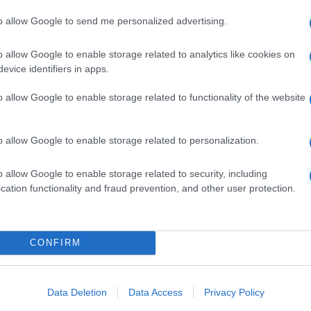
to allow Google to send me personalized advertising.
o allow Google to enable storage related to analytics like cookies on
evice identifiers in apps.
SM kiemelt ajánlatok
o allow Google to enable storage related to functionality of the website
6 Pro Max
Apple iPhone 15 Pro Max
Apple iPhone 16 Plus
o allow Google to enable storage related to personalization.
o allow Google to enable storage related to security, including
cation functionality and fraud prevention, and other user protection.
CONFIRM
m
Nyugati GSM
Nyugati GSM
(új)
320.000 Ft (új)
300.000 Ft (új)
Data Deletion
Data Access
Privacy Policy