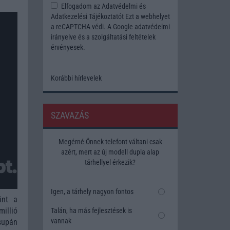
Elfogadom az
Adatvédelmi és
Adatkezelési Tájékoztatót
Ezt a webhelyet
a reCAPTCHA védi. A Google
adatvédelmi
irányelve
és a
szolgáltatási feltételek
érvényesek.
Korábbi hírlevelek
SZAVAZÁS
Megérné Önnek telefont váltani csak
azért, mert az új modell dupla alap
tárhellyel érkezik?
Igen, a tárhely nagyon fontos
int a
illió
Talán, ha más fejlesztések is
vannak
supán