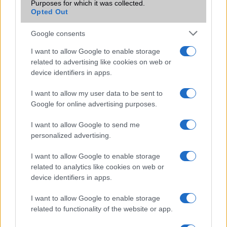
iPhone 18 bemutató dátum - ekkor
Purposes for which it was collected.
rántja le a leplet az Apple az új
Opted Out
csúcsmobilokról
Google consents
2026.06.29
| Phone Arena
A szeptemberi eseményen az iPhone 18 Pro modellek
I want to allow Google to enable storage
mellett a régóta pletykált hajlítható iPhone Ultra is
related to advertising like cookies on web or
bemutatkozhat, miközben az áremelésekről szóló
device identifiers in apps.
találgatások továbbra is beárnyékolják a rajtot.
I want to allow my user data to be sent to
Az Android rejtett automatizmusai: hat
Google for online advertising purposes.
funkció, amely észrevétlenül könnyíti
meg a mindennapokat
I want to allow Google to send me
2026.06.14
| Android Police
personalized advertising.
Sok felhasználó külön alkalmazásokra esküszik, pedig az
Android már évek óta olyan intelligens funkciókat kínál,
I want to allow Google to enable storage
amelyek maguktól dolgoznak a háttérben.
related to analytics like cookies on web or
device identifiers in apps.
Ez a rejtett Samsung funkció teljesen
megváltoztatja a mobilhasználatot –
I want to allow Google to enable storage
sokan mégsem tudnak róla
related to functionality of the website or app.
2026.07.12
| Android Central