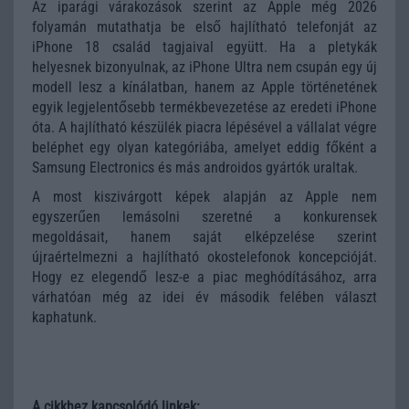
Az iparági várakozások szerint az Apple még 2026
folyamán mutathatja be első hajlítható telefonját az
iPhone 18 család tagjaival együtt. Ha a pletykák
helyesnek bizonyulnak, az iPhone Ultra nem csupán egy új
modell lesz a kínálatban, hanem az Apple történetének
egyik legjelentősebb termékbevezetése az eredeti iPhone
óta. A hajlítható készülék piacra lépésével a vállalat végre
beléphet egy olyan kategóriába, amelyet eddig főként a
Samsung Electronics és más androidos gyártók uraltak.
A most kiszivárgott képek alapján az Apple nem
egyszerűen lemásolni szeretné a konkurensek
megoldásait, hanem saját elképzelése szerint
újraértelmezni a hajlítható okostelefonok koncepcióját.
Hogy ez elegendő lesz-e a piac meghódításához, arra
várhatóan még az idei év második felében választ
kaphatunk.
A cikkhez kapcsolódó linkek: