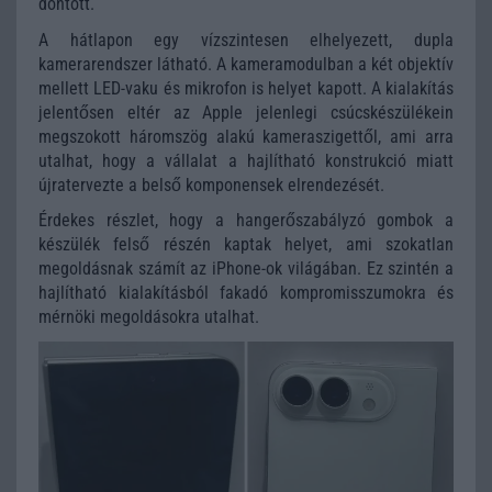
döntött.
A hátlapon egy vízszintesen elhelyezett, dupla
kamerarendszer látható. A kameramodulban a két objektív
mellett LED-vaku és mikrofon is helyet kapott. A kialakítás
jelentősen eltér az Apple jelenlegi csúcskészülékein
megszokott háromszög alakú kameraszigettől, ami arra
utalhat, hogy a vállalat a hajlítható konstrukció miatt
újratervezte a belső komponensek elrendezését.
Érdekes részlet, hogy a hangerőszabályzó gombok a
készülék felső részén kaptak helyet, ami szokatlan
megoldásnak számít az iPhone-ok világában. Ez szintén a
hajlítható kialakításból fakadó kompromisszumokra és
mérnöki megoldásokra utalhat.