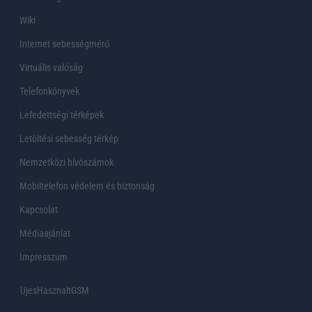
Wiki
Internet sebességmérő
Virtuális valóság
Telefonkönyvek
Lefedettségi térképek
Letöltési sebesség térkép
Nemzetközi hívószámok
Mobiltelefon védelem és biztonság
Kapcsolat
Médiaajánlat
Impresszum
UjesHasznaltGSM