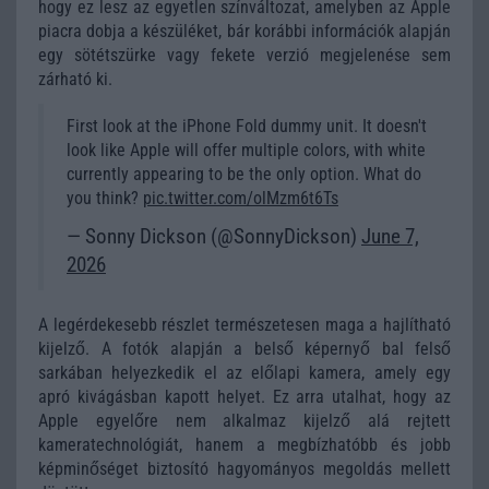
hogy ez lesz az egyetlen színváltozat, amelyben az Apple
piacra dobja a készüléket, bár korábbi információk alapján
egy sötétszürke vagy fekete verzió megjelenése sem
zárható ki.
First look at the iPhone Fold dummy unit. It doesn't
look like Apple will offer multiple colors, with white
currently appearing to be the only option. What do
you think?
pic.twitter.com/olMzm6t6Ts
— Sonny Dickson (@SonnyDickson)
June 7,
2026
A legérdekesebb részlet természetesen maga a hajlítható
kijelző. A fotók alapján a belső képernyő bal felső
sarkában helyezkedik el az előlapi kamera, amely egy
apró kivágásban kapott helyet. Ez arra utalhat, hogy az
Apple egyelőre nem alkalmaz kijelző alá rejtett
kameratechnológiát, hanem a megbízhatóbb és jobb
képminőséget biztosító hagyományos megoldás mellett