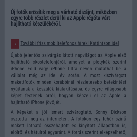
Új fotók erősítik meg a várható dizájnt, miközben
egyre több részlet derül ki az Apple régóta várt
hajlítható készülékéről.
További friss mobiltelefonos hírek! Kattintson ide!
Újabb jelentős szivárgás látott napvilágot az Apple első
hajlítható okostelefonjáról, amelyet a pletykák szerint
iPhone Fold vagy iPhone Ultra néven mutathat be a
vállalat még az idei év során. A most kiszivárgott
makettfotók minden korábbinál részletesebb betekintést
nyújtanak a készülék kialakításába, és egyre világosabb
képet festenek arról, hogyan képzeli el az Apple a
hajlítható iPhone jövőjét.
A képeket a jól ismert szivárogtató, Sonny Dickson
osztotta meg az interneten. A fotókon egy fehér színű
makett látható összehajtott és kinyitott állapotban is,
elölről és hátulról egyaránt. A forrás szerint elképzelhető,