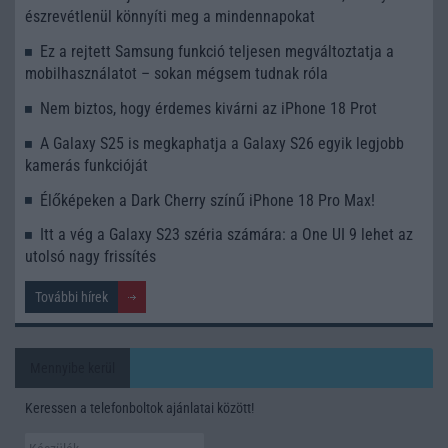
észrevétlenül könnyíti meg a mindennapokat
Ez a rejtett Samsung funkció teljesen megváltoztatja a
mobilhasználatot – sokan mégsem tudnak róla
Nem biztos, hogy érdemes kivárni az iPhone 18 Prot
A Galaxy S25 is megkaphatja a Galaxy S26 egyik legjobb
kamerás funkcióját
Élőképeken a Dark Cherry színű iPhone 18 Pro Max!
Itt a vég a Galaxy S23 széria számára: a One UI 9 lehet az
utolsó nagy frissítés
További hírek
Mennyibe kerül
Keressen a telefonboltok ajánlatai között!