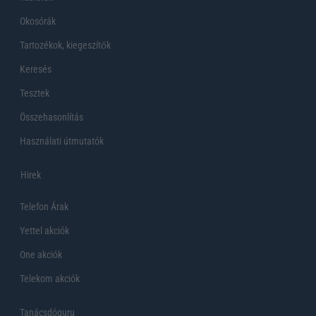
Okosórák
Tartozékok, kiegeszítők
Keresés
Tesztek
Összehasonlítás
Használati útmutatók
Hirek
Telefon Árak
Yettel akciók
One akciók
Telekom akciók
Tanácsdóguru