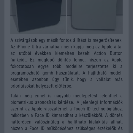
A szivárgások egy másik fontos állítást is megerősítenek.
Az iPhone Ultra várhatóan nem kapja meg az Apple által
az utóbbi években kiemelten kezelt Action Button
funkciót. Ez meglepő döntés lenne, hiszen az Apple
fokozatosan egyre több modellre terjesztette ki a
programozható gomb használatát. A hajlítható modell
esetében azonban úgy tűnik, hogy a vállalat más
prioritásokat helyezett előtérbe.
Talán még ennél is nagyobb meglepetést jelenthet a
biometrikus azonosítás kérdése. A jelenlegi információk
szerint az Apple visszatérhet a Touch ID technológiához,
miközben a Face ID kimaradhat a készülékből. A döntés
hátterében valószínűleg a hajlítható kialakítás állhat,
hiszen a Face ID működéséhez szükséges érzékelők és