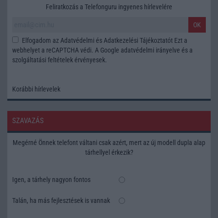
Feliratkozás a Telefonguru ingyenes hírlevelére
OK
Elfogadom az
Adatvédelmi és Adatkezelési Tájékoztatót
Ezt a
webhelyet a reCAPTCHA védi. A Google
adatvédelmi irányelve
és a
szolgáltatási feltételek
érvényesek.
Korábbi hírlevelek
SZAVAZÁS
Megérné Önnek telefont váltani csak azért, mert az új modell dupla alap
tárhellyel érkezik?
Igen, a tárhely nagyon fontos
Talán, ha más fejlesztések is vannak