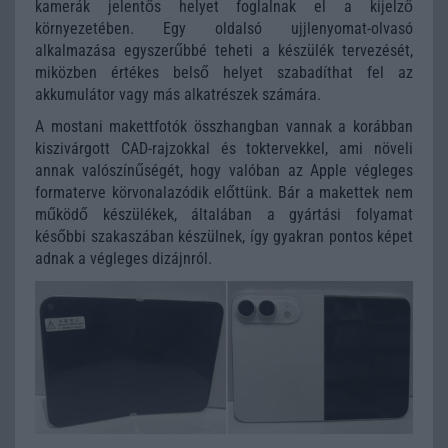
kamerák jelentős helyet foglalnak el a kijelző
környezetében. Egy oldalsó ujjlenyomat-olvasó
alkalmazása egyszerűbbé teheti a készülék tervezését,
miközben értékes belső helyet szabadíthat fel az
akkumulátor vagy más alkatrészek számára.
A mostani makettfotók összhangban vannak a korábban
kiszivárgott CAD-rajzokkal és toktervekkel, ami növeli
annak valószínűségét, hogy valóban az Apple végleges
formaterve körvonalazódik előttünk. Bár a makettek nem
működő készülékek, általában a gyártási folyamat
későbbi szakaszában készülnek, így gyakran pontos képet
adnak a végleges dizájnról.