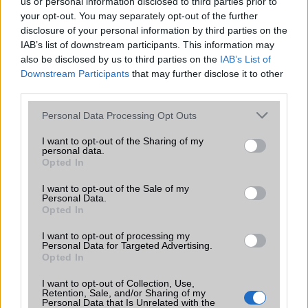
us or personal information disclosed to third parties prior to
your opt-out. You may separately opt-out of the further
disclosure of your personal information by third parties on the
IAB’s list of downstream participants. This information may
also be disclosed by us to third parties on the
IAB’s List of
Euro Gsm
Downstream Participants
that may further disclose it to other
third parties.
112.000 Ft (új)
Please note that this website/app uses one or more Google
Personal Data Processing Opt Outs
services and may gather and store information including but
not limited to your visit or usage behaviour. You may click to
I want to opt-out of the Sharing of my
personal data.
grant or deny consent to Google and its third-party tags to
Opted In
Számos népszerű Samsung Galaxy
use your data for below specified purposes in below Google
készülék kimarad a One UI 9
consent section.
I want to opt-out of the Sale of my
frissítésből – itt a lista az érintett
Personal Data.
modellekről
Opted In
2026.06.30
| Phone Arena
I want to opt-out of processing my
A One UI 9 érkezése új mesterséges intelligencia-
Personal Data for Targeted Advertising.
funkciókat és továbbfejlesztett kezelőfelületet hoz,
Opted In
azonban több korábbi csúcskategóriás és középkategóriás
Galaxy készülék számára ez lesz az út vége.
I want to opt-out of Collection, Use,
Retention, Sale, and/or Sharing of my
Personal Data that Is Unrelated with the