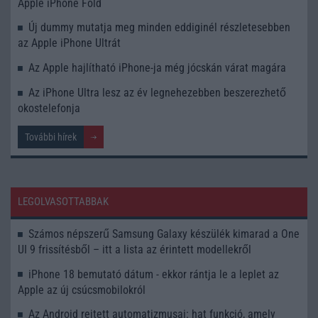
Apple iPhone Fold
Új dummy mutatja meg minden eddiginél részletesebben
az Apple iPhone Ultrát
Az Apple hajlítható iPhone-ja még jócskán várat magára
Az iPhone Ultra lesz az év legnehezebben beszerezhető
okostelefonja
További hírek
LEGOLVASOTTABBAK
Számos népszerű Samsung Galaxy készülék kimarad a One
UI 9 frissítésből – itt a lista az érintett modellekről
iPhone 18 bemutató dátum - ekkor rántja le a leplet az
Apple az új csúcsmobilokról
Az Android rejtett automatizmusai: hat funkció, amely