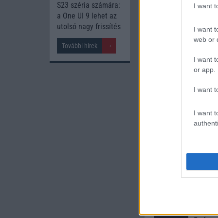
S23 széria számára:
I want 
a One UI 9 lehet az
utolsó nagy frissítés
I want t
Új és Használt G
web or d
További hírek
I want t
Xiaomi 15T
or app.
I want t
I want t
authenti
Euro Gs
224.000 Ft 