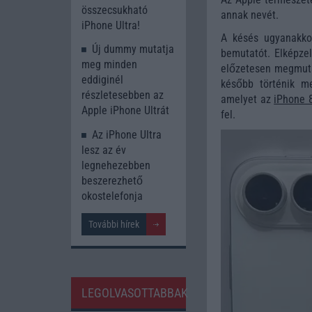
összecsukható
annak nevét.
iPhone Ultra!
A késés ugyanakkor 
Új dummy mutatja
bemutatót. Elképze
meg minden
előzetesen megmutat
eddiginél
később történik m
részletesebben az
amelyet az
iPhone 
Apple iPhone Ultrát
fel.
Az iPhone Ultra
lesz az év
legnehezebben
beszerezhető
okostelefonja
További hírek
LEGOLVASOTTABBAK