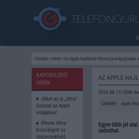
Főoldal
>
Hírek
>
Az Apple hajlítható iPhone-ja még jócskán 
KAPCSOLÓDÓ
AZ APPLE HAJ
HÍREK
2026.06.17| GSM Ar
Jöhet az új „Ultra”
Címkék:
Apple iPh
korszak az Apple
világában!
iPhone Ultra:
Egyre több jel uta
kiszivárgott az
csúszhat.
összecsukható