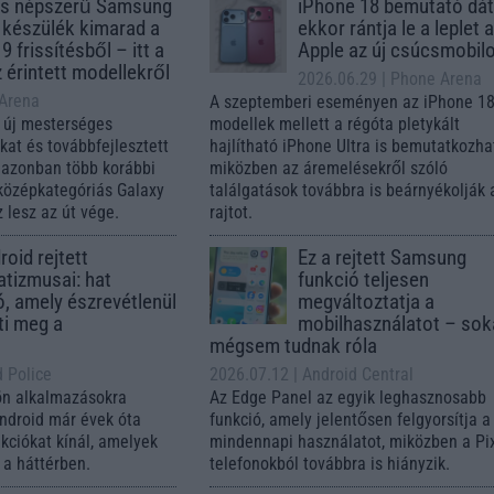
s népszerű Samsung
iPhone 18 bemutató dát
 készülék kimarad a
ekkor rántja le a leplet 
9 frissítésből – itt a
Apple az új csúcsmobil
z érintett modellekről
2026.06.29
| Phone Arena
 Arena
A szeptemberi eseményen az iPhone 18
 új mesterséges
modellek mellett a régóta pletykált
ókat és továbbfejlesztett
hajlítható iPhone Ultra is bemutatkozha
, azonban több korábbi
miközben az áremelésekről szóló
középkategóriás Galaxy
találgatások továbbra is beárnyékolják 
 lesz az út vége.
rajtot.
oid rejtett
Ez a rejtett Samsung
tizmusai: hat
funkció teljesen
ó, amely észrevétlenül
megváltoztatja a
ti meg a
mobilhasználatot – so
mégsem tudnak róla
d Police
2026.07.12
| Android Central
ön alkalmazásokra
Az Edge Panel az egyik leghasznosabb
Android már évek óta
funkció, amely jelentősen felgyorsítja a
nkciókat kínál, amelyek
mindennapi használatot, miközben a Pi
a háttérben.
telefonokból továbbra is hiányzik.