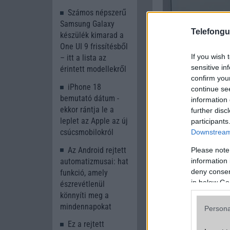
Számos népszerű
Samsung Galaxy
Telefongu
készülék kimarad a
One UI 9 frissítésből
If you wish 
– itt a lista az
sensitive in
érintett modellekről
confirm you
iPhone 18
continue se
bemutató dátum -
information 
ekkor rántja le a
further disc
leplet az Apple az új
participants
csúcsmobilokról
Downstream 
A helyzetet tovább b
az iPhone-ok bemut
Az Android rejtett
Please note
modellek már 2026
information 
automatizmusai: hat
18e és a következ
deny consent
funkció, amely
rendszerben akár 
in below Go
észrevétlenül
termékkategóriaként
könnyíti meg a
mindennapokat
Persona
Bár a lehetséges ha
válaszát a Samsung
Ez a rejtett