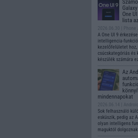
Számo
Galaxy
One UI 
lista a
2026.06.30
| Phone
A One UI 9 érkezése
intelligencia-funkci
kezelőfelületet hoz
csúcskategóriás és 
készülék számára ez
Az Andr
automa
funkci
könnyí
mindennapokat
2026.06.14
| Androi
Sok felhasználó kül
esküszik, pedig az 
olyan intelligens fu
maguktól dolgoznak 