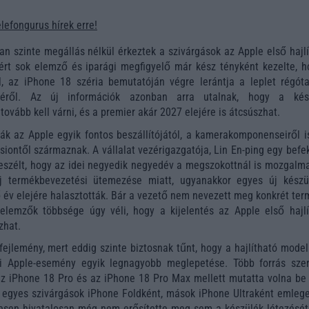
elefongurus hírek erre!
n szinte megállás nélkül érkeztek a szivárgások az Apple első hajlí
zért sok elemző és iparági megfigyelő már kész tényként kezelte, h
l, az iPhone 18 széria bemutatóján végre lerántja a leplet régóta
ékéről. Az új információk azonban arra utalnak, hogy a kés
vább kell várni, és a premier akár 2027 elejére is átcsúszhat.
kák az Apple egyik fontos beszállítójától, a kamerakomponenseiről i
siontől származnak. A vállalat vezérigazgatója, Lin En-ping egy befe
beszélt, hogy az idei negyedik negyedév a megszokottnál is mozgalm
új termékbevezetési ütemezése miatt, ugyanakkor egyes új készü
 év elejére halasztották. Bár a vezető nem nevezett meg konkrét ter
 elemzők többsége úgy véli, hogy a kijelentés az Apple első hajlí
zhat.
fejlemény, mert eddig szinte biztosnak tűnt, hogy a hajlítható model
i Apple-esemény egyik legnagyobb meglepetése. Több forrás szer
 az iPhone 18 Pro és az iPhone 18 Pro Max mellett mutatta volna be 
 egyes szivárgások iPhone Foldként, mások iPhone Ultraként emlege
esen hivatalosan még nem erősítette meg sem a készülék létezését