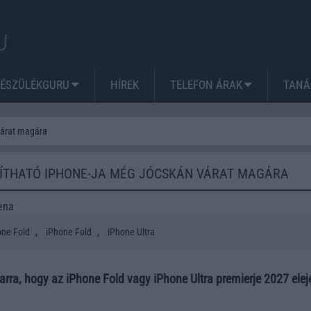
KÉSZÜLÉKGURU
HÍREK
TELEFON ÁRAK
TANÁ
várat magára
LÍTHATÓ IPHONE-JA MÉG JÓCSKÁN VÁRAT MAGÁRA
ena
,
,
one Fold
iPhone Fold
iPhone Ultra
l arra, hogy az iPhone Fold vagy iPhone Ultra premierje 2027 elej