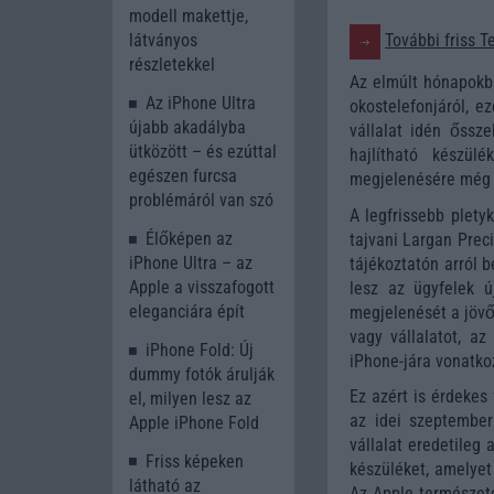
modell makettje,
További friss T
látványos
részletekkel
Az elmúlt hónapokba
Az iPhone Ultra
okostelefonjáról, e
újabb akadályba
vállalat idén őssze
ütközött – és ezúttal
hajlítható készül
egészen furcsa
megjelenésére még to
problémáról van szó
A legfrissebb plety
Élőképen az
tajvani Largan Preci
iPhone Ultra – az
tájékoztatón arról 
Apple a visszafogott
lesz az ügyfelek 
eleganciára épít
megjelenését a jövő
vagy vállalatot, az
iPhone Fold: Új
iPhone-jára vonatko
dummy fotók árulják
Ez azért is érdekes 
el, milyen lesz az
az idei szeptember
Apple iPhone Fold
vállalat eredetileg
Friss képeken
készüléket, amelyet
látható az
Az Apple természet