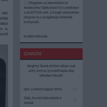
Elfogadom az
Adatvédelmi és
Adatkezelési Tájékoztatót
Ezt a webhelyet
a reCAPTCHA védi. A Google
adatvédelmi
 idei
irányelve
és a
szolgáltatási feltételek
alább
érvényesek.
okkal
n is,
került
Korábbi hírlevelek
SZAVAZÁS
Megérné Önnek telefont váltani csak
azért, mert az új modell dupla alap
tárhellyel érkezik?
Igen, a tárhely nagyon fontos
Talán, ha más fejlesztések is
vannak