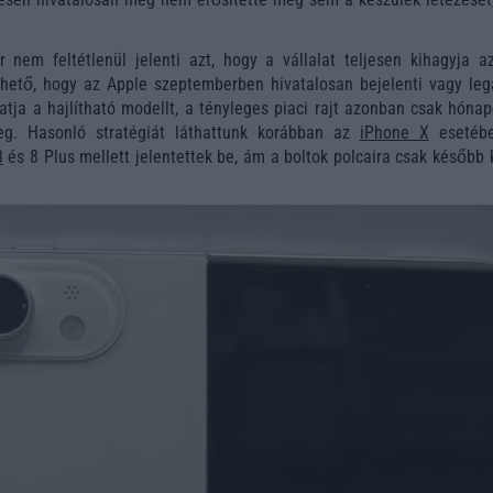
nem feltétlenül jelenti azt, hogy a vállalat teljesen kihagyja az
lhető, hogy az Apple szeptemberben hivatalosan bejelenti vagy leg
ja a hajlítható modellt, a tényleges piaci rajt azonban csak hónap
eg. Hasonló stratégiát láthattunk korábban az
iPhone X
esetébe
8
és 8 Plus mellett jelentettek be, ám a boltok polcaira csak később 