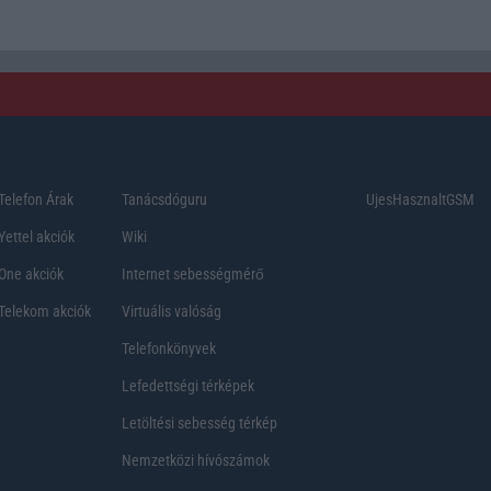
Telefon Árak
Tanácsdóguru
UjesHasznaltGSM
Yettel akciók
Wiki
One akciók
Internet sebességmérő
Telekom akciók
Virtuális valóság
Telefonkönyvek
Lefedettségi térképek
Letöltési sebesség térkép
Nemzetközi hívószámok