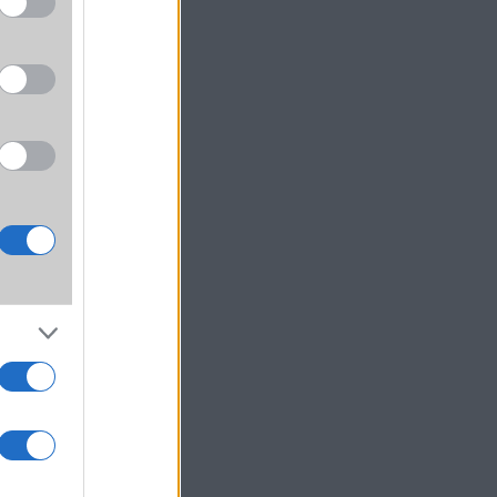
bilok
kár 11
kának
et. Ha
lékére
 végül
 kapó