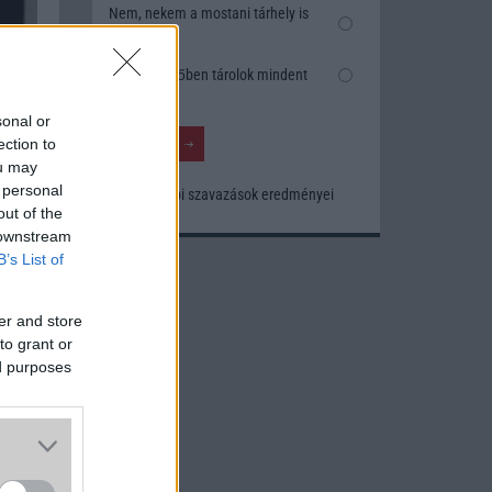
Nem, nekem a mostani tárhely is
elég
Inkább felhőben tárolok mindent
sonal or
ection to
ou may
 personal
Korábbi szavazások eredményei
out of the
 downstream
B’s List of
akítja
8 Pro
er and store
Phone
to grant or
az új
ed purposes
nálló
 Apple
zások