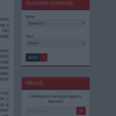
TELEFONOK GYORSLISTA
Márka :
tható
ogy a
 várt
zülék
Tipus :
smert
ktetői
asabb
lékek
méket
tható
HÍRLEVÉL
l lesz
Feliratkozás a Telefonguru ingyenes
int a
hírlevelére
az új
tnek.
OK
, sem