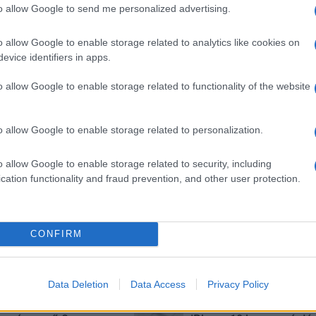
to allow Google to send me personalized advertising.
o allow Google to enable storage related to analytics like cookies on
SM kiemelt ajánlatok
evice identifiers in apps.
o allow Google to enable storage related to functionality of the website
 Pro
Xiaomi 15
Apple iPhone 16
o allow Google to enable storage related to personalization.
o allow Google to enable storage related to security, including
cation functionality and fraud prevention, and other user protection.
m
Euro Gsm
Euro Gsm
CONFIRM
(új)
232.000 Ft (új)
247.000 Ft (új)
Data Deletion
Data Access
Privacy Policy