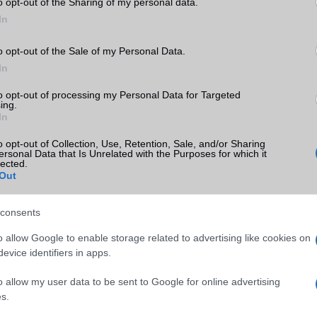
o opt-out of the Sharing of my personal data.
vül optimisták. Elemzők szerint az Apple belépése a hajlítható mo
s változásokat hozhat a piacon, és a vállalat első ilyen modellje a
In
esítést is elérhet az első tizenkét hónap során.
o opt-out of the Sale of my Personal Data.
ószínűleg továbbra is komolyan készül a hajlítható iPhone korsza
In
y tűnik, hogy a vállalat a megszokottnál is óvatosabb stratégiát köv
mációk helytállóak, a technológiai világ egyik legjobban várt készü
to opt-out of processing my Personal Data for Targeted
biztosan várni kell. Az viszont szinte biztosra vehető, hogy amikor
ing.
In
ne Fold
vagy iPhone Ultra az elmúlt évek egyik legnagyobb figyelmet
esz.
o opt-out of Collection, Use, Retention, Sale, and/or Sharing
ersonal Data that Is Unrelated with the Purposes for which it
lected.
Out
ó linkek:
consents
o allow Google to enable storage related to advertising like cookies on
evice identifiers in apps.
o allow my user data to be sent to Google for online advertising
s.