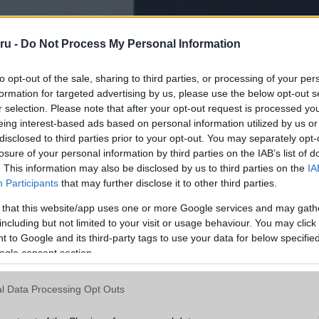
ru -
Do Not Process My Personal Information
to opt-out of the sale, sharing to third parties, or processing of your per
formation for targeted advertising by us, please use the below opt-out s
r selection. Please note that after your opt-out request is processed y
eing interest-based ads based on personal information utilized by us or
disclosed to third parties prior to your opt-out. You may separately opt-
losure of your personal information by third parties on the IAB’s list of
. This information may also be disclosed by us to third parties on the
IA
Participants
that may further disclose it to other third parties.
onyolítja, hogy több iparági forrás szerint az Apple jelentősen átal
atási menetrendjét. A jelenlegi várakozások alapján az iPhone 1
 that this website/app uses one or more Google services and may gath
 szeptemberében debütálnak, míg a hagyományos iPhone 18, az i
including but not limited to your visit or usage behaviour. You may click 
ő generációs
iPhone Air
csak 2027 tavaszán érkezhetnek. Ebben 
 to Google and its third-party tags to use your data for below specifi
az is elképzelhető, hogy a hajlítható iPhone egy teljesen külö
ogle consent section.
, saját bemutatóval kerül a piacra.
l Data Processing Opt Outs
lasztás csalódást okozhat azoknak, akik már idén szeretnék látni az
, a Honor vagy a Huawei hajlítható készülékeire, a piaci várako