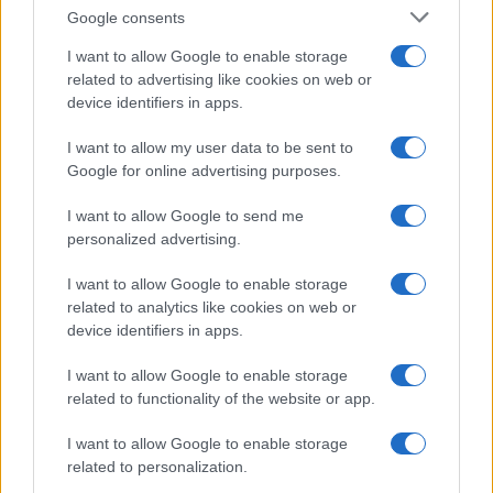
Google consents
KAPCSOLÓDÓ HÍREK
I want to allow Google to enable storage
related to advertising like cookies on web or
A vállalat által perelt szivárogtató szerint ilyen lesz az
device identifiers in apps.
iPhone Ultra (videóval)
I want to allow my user data to be sent to
Az Apple óvatosan készül a hajlítható iPhone-ra: a
Google for online advertising purposes.
kijelzőrendelések sokat elárulnak az iPhone Ultráról
Az Apple a 2000 dolláros hajlítható iPhone Ultra exkluzív
I want to allow Google to send me
funkciójává teheti a valódi többablakos multitaskingot
personalized advertising.
Az Apple minden eddiginél nagyobbat készül dobni: akár
I want to allow Google to enable storage
10 millió hajlítható iPhone Ultra készülhet idén
related to analytics like cookies on web or
device identifiers in apps.
Az Apple megerősítette az iPhone Ultra érkezését:
árulkodó nyomok bukkantak fel az iOS 27-ben
I want to allow Google to enable storage
related to functionality of the website or app.
Egy hónap múlva jön az Apple nagy bemutatója: ezekre az
újdonságokra számíthatunk
I want to allow Google to enable storage
Kiszivárgott Apple dokumentum árulta el, mikor érkezik az
related to personalization.
iPhone 18 Pro és az első hajlítható iPhone Ultra