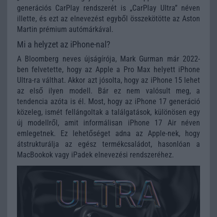
generációs CarPlay rendszerét is „CarPlay Ultra” néven
illette, és ezt az elnevezést egyből összekötötte az Aston
Martin prémium autómárkával.
Mi a helyzet az iPhone-nal?
A Bloomberg neves újságírója, Mark Gurman már 2022-
ben felvetette, hogy az Apple a Pro Max helyett iPhone
Ultra-ra válthat. Akkor azt jósolta, hogy az iPhone 15 lehet
az első ilyen modell. Bár ez nem valósult meg, a
tendencia azóta is él. Most, hogy az iPhone 17 generáció
közeleg, ismét fellángoltak a találgatások, különösen egy
új modellről, amit informálisan iPhone 17 Air néven
emlegetnek. Ez lehetőséget adna az Apple-nek, hogy
átstrukturálja az egész termékcsaládot, hasonlóan a
MacBookok vagy iPadek elnevezési rendszeréhez.