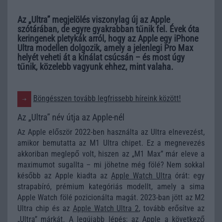
Az „Ultra” megjelölés viszonylag új az Apple
szótárában, de egyre gyakrabban tűnik fel. Évek óta
keringenek pletykák arról, hogy az Apple egy iPhone
Ultra modellen dolgozik, amely a jelenlegi Pro Max
helyét veheti át a kínálat csúcsán – és most úgy
tűnik, közelebb vagyunk ehhez, mint valaha.
Böngésszen tovább legfrissebb híreink között!
Az „Ultra” név útja az Apple-nél
Az Apple először 2022-ben használta az Ultra elnevezést,
amikor bemutatta az M1 Ultra chipet. Ez a megnevezés
akkoriban meglepő volt, hiszen az „M1 Max” már eleve a
maximumot sugallta – mi jöhetne még fölé? Nem sokkal
később az Apple kiadta az
Apple Watch Ultra
órát: egy
strapabíró, prémium kategóriás modellt, amely a sima
Apple Watch fölé pozicionálta magát. 2023-ban jött az M2
Ultra chip és az
Apple Watch Ultra 2
, tovább erősítve az
„Ultra” márkát. A legújabb lépés: az Apple a következő