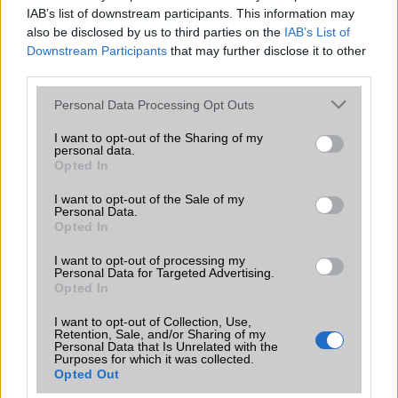
találgatások továbbra is beárnyékolják a rajtot.
IAB’s list of downstream participants. This information may
also be disclosed by us to third parties on the
IAB’s List of
Az Android rejtett automatizmusai: hat
Downstream Participants
that may further disclose it to other
funkció, amely észrevétlenül könnyíti
third parties.
meg a mindennapokat
Please note that this website/app uses one or more Google
2026.06.14
| Android Police
Personal Data Processing Opt Outs
services and may gather and store information including but
Sok felhasználó külön alkalmazásokra esküszik, pedig az
Android már évek óta olyan intelligens funkciókat kínál,
not limited to your visit or usage behaviour. You may click to
I want to opt-out of the Sharing of my
personal data.
amelyek maguktól dolgoznak a háttérben.
grant or deny consent to Google and its third-party tags to
Opted In
use your data for below specified purposes in below Google
consent section.
I want to opt-out of the Sale of my
Ez a rejtett Samsung funkció teljesen
Personal Data.
megváltoztatja a mobilhasználatot –
Opted In
sokan mégsem tudnak róla
I want to opt-out of processing my
2026.07.12
| Android Central
Personal Data for Targeted Advertising.
Az Edge Panel az egyik leghasznosabb funkció, amely
Opted In
jelentősen felgyorsítja a mindennapi használatot,
miközben a Pixel telefonokból továbbra is hiányzik.
I want to opt-out of Collection, Use,
Retention, Sale, and/or Sharing of my
Personal Data that Is Unrelated with the
Purposes for which it was collected.
Opted Out