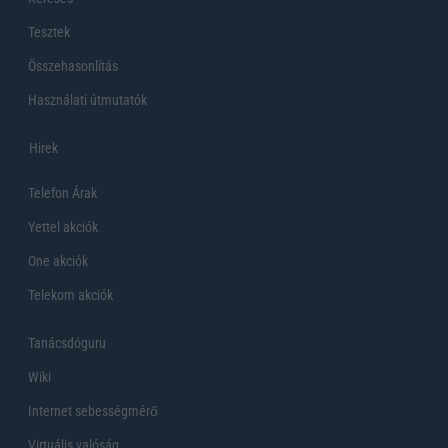
Tesztek
Összehasonlítás
Használati útmutatók
Hirek
Telefon Árak
Yettel akciók
One akciók
Telekom akciók
Tanácsdóguru
Wiki
Internet sebességmérő
Virtuális valóság