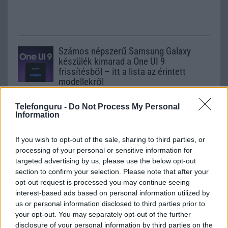
Számos népszerű Samsung Galaxy
készülék kimarad a One UI 9
frissítésből – itt a lista az érintett
modellekről
2026.06.30
| Phone Arena
A One UI 9 érkezése új mesterséges intelligencia-
Telefonguru -
Do Not Process My Personal
Information
funkciókat és továbbfejlesztett kezelőfelületet hoz,
azonban több korábbi csúcskategóriás és középkategóriás
Galaxy készülék számára ez lesz az út vége.
If you wish to opt-out of the sale, sharing to third parties, or
processing of your personal or sensitive information for
iPhone 18 bemutató dátum - ekkor
targeted advertising by us, please use the below opt-out
rántja le a leplet az Apple az új
section to confirm your selection. Please note that after your
csúcsmobilokról
opt-out request is processed you may continue seeing
2026.06.29
| Phone Arena
interest-based ads based on personal information utilized by
A szeptemberi eseményen az iPhone 18 Pro modellek
us or personal information disclosed to third parties prior to
mellett a régóta pletykált hajlítható iPhone Ultra is
your opt-out. You may separately opt-out of the further
bemutatkozhat, miközben az áremelésekről szóló
disclosure of your personal information by third parties on the