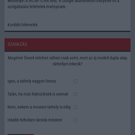
webhelyet a reCAPTCHA védi. A Google
adatvédelmi irányelve
és a
szolgáltatási feltételek
érvényesek.
Korábbi hírlevelek
SZAVAZÁS
Megérné Önnek telefont váltani csak azért, mert az új modell dupla alap
tárhellyel érkezik?
Igen, a tárhely nagyon fontos
Talán, ha más fejlesztések is vannak
Nem, nekem a mostani tárhely is elég
Inkább felhőben tárolok mindent