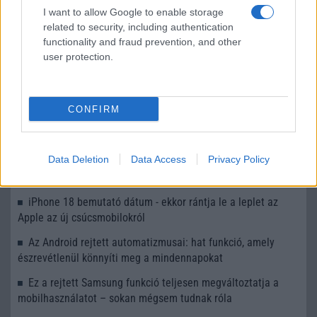
I want to allow Google to enable storage
Nem a hardver miatt lehet „Ultra” az Apple első
related to security, including authentication
összehajtható iPhone-ja
functionality and fraud prevention, and other
user protection.
További hírek
CONFIRM
LEGOLVASOTTABBAK
Data Deletion
Data Access
Privacy Policy
Számos népszerű Samsung Galaxy készülék kimarad a One
UI 9 frissítésből – itt a lista az érintett modellekről
iPhone 18 bemutató dátum - ekkor rántja le a leplet az
Apple az új csúcsmobilokról
Az Android rejtett automatizmusai: hat funkció, amely
észrevétlenül könnyíti meg a mindennapokat
Ez a rejtett Samsung funkció teljesen megváltoztatja a
mobilhasználatot – sokan mégsem tudnak róla