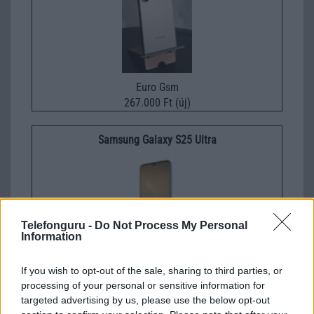
Euro Gsm
267.000 Ft (új)
Samsung Galaxy S25 Ultra
Telefonguru -
Do Not Process My Personal
Information
If you wish to opt-out of the sale, sharing to third parties, or
Nelly GSM
processing of your personal or sensitive information for
245.000 Ft (használt)
targeted advertising by us, please use the below opt-out