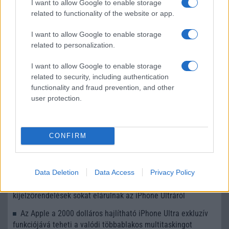
I want to allow Google to enable storage
Ez a rejtett Samsung funkció teljesen
related to functionality of the website or app.
megváltoztatja a mobilhasználatot –
sokan mégsem tudnak róla
I want to allow Google to enable storage
related to personalization.
2026.07.12
| Android Central
Az Edge Panel az egyik leghasznosabb funkció, amely
I want to allow Google to enable storage
jelentősen felgyorsítja a mindennapi használatot,
related to security, including authentication
miközben a Pixel telefonokból továbbra is hiányzik.
functionality and fraud prevention, and other
user protection.
CONFIRM
KAPCSOLÓDÓ HÍREK
Az Apple valóban az iPhone Ultra bevezetésére készül
Data Deletion
Data Access
Privacy Policy
Az Apple óvatosan készül a hajlítható iPhone-ra: a
kijelzőrendelések sokat elárulnak az iPhone Ultráról
Az Apple a 2000 dolláros hajlítható iPhone Ultra exkluzív
funkciójává teheti a valódi többablakos multitaskingot