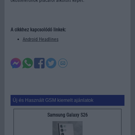
okostelefonok piacáról alkotott képet.
A cikkhez kapcsolódó linkek:
Android Headlines
Új és Használt GSM kiemelt ajánlatok
Samsung Galaxy S26