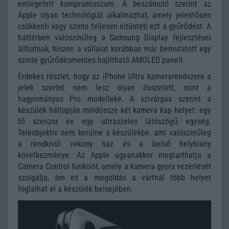
emlegetett kompromisszum. A beszámoló szerint az
Apple olyan technológiát alkalmazhat, amely jelentősen
csökkenti vagy szinte teljesen eltünteti ezt a gyűrődést. A
háttérben valószínűleg a Samsung Display fejlesztései
állhatnak, hiszen a vállalat korábban már bemutatott egy
szinte gyűrődésmentes hajlítható AMOLED panelt.
Érdekes részlet, hogy az iPhone Ultra kamerarendszere a
jelek szerint nem lesz olyan összetett, mint a
hagyományos Pro modelleké. A szivárgás szerint a
készülék hátlapján mindössze két kamera kap helyet: egy
fő szenzor és egy ultraszéles látószögű egység.
Teleobjektív nem kerülne a készülékbe, ami valószínűleg
a rendkívül vékony ház és a belső helyhiány
következménye. Az Apple ugyanakkor megtarthatja a
Camera Control funkciót, amely a kamera gyors vezérlését
szolgálja, ám ez a megoldás a vártnál több helyet
foglalhat el a készülék belsejében.