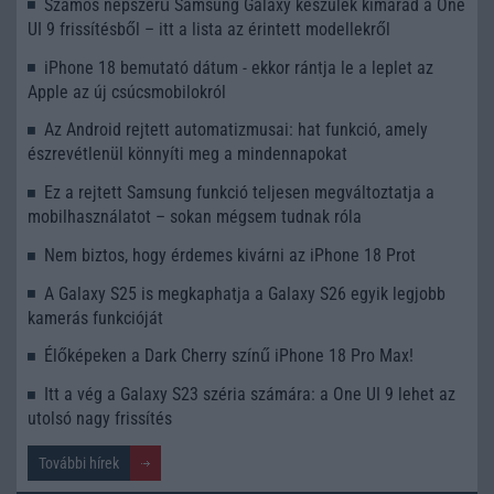
Számos népszerű Samsung Galaxy készülék kimarad a One
UI 9 frissítésből – itt a lista az érintett modellekről
iPhone 18 bemutató dátum - ekkor rántja le a leplet az
Apple az új csúcsmobilokról
Az Android rejtett automatizmusai: hat funkció, amely
észrevétlenül könnyíti meg a mindennapokat
Ez a rejtett Samsung funkció teljesen megváltoztatja a
mobilhasználatot – sokan mégsem tudnak róla
Nem biztos, hogy érdemes kivárni az iPhone 18 Prot
A Galaxy S25 is megkaphatja a Galaxy S26 egyik legjobb
kamerás funkcióját
Élőképeken a Dark Cherry színű iPhone 18 Pro Max!
Itt a vég a Galaxy S23 széria számára: a One UI 9 lehet az
utolsó nagy frissítés
További hírek