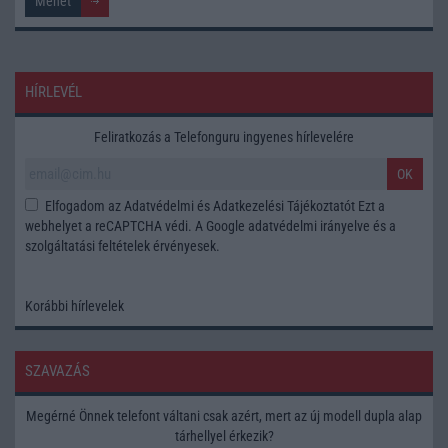
HÍRLEVÉL
Feliratkozás a Telefonguru ingyenes hírlevelére
OK
Elfogadom az
Adatvédelmi és Adatkezelési Tájékoztatót
Ezt a
webhelyet a reCAPTCHA védi. A Google
adatvédelmi irányelve
és a
szolgáltatási feltételek
érvényesek.
Korábbi hírlevelek
SZAVAZÁS
Megérné Önnek telefont váltani csak azért, mert az új modell dupla alap
tárhellyel érkezik?