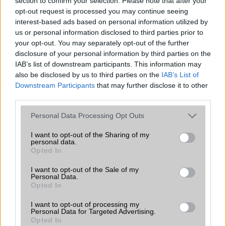
section to confirm your selection. Please note that after your
Samsung Galaxy S26 Ultra
opt-out request is processed you may continue seeing
interest-based ads based on personal information utilized by
us or personal information disclosed to third parties prior to
your opt-out. You may separately opt-out of the further
disclosure of your personal information by third parties on the
IAB’s list of downstream participants. This information may
also be disclosed by us to third parties on the
IAB’s List of
Downstream Participants
that may further disclose it to other
third parties.
Euro Gsm
Please note that this website/app uses one or more Google
Personal Data Processing Opt Outs
392.000 Ft (új)
services and may gather and store information including but
not limited to your visit or usage behaviour. You may click to
I want to opt-out of the Sharing of my
personal data.
grant or deny consent to Google and its third-party tags to
Opted In
use your data for below specified purposes in below Google
consent section.
I want to opt-out of the Sale of my
Számos népszerű Samsung Galaxy
Personal Data.
készülék kimarad a One UI 9
Opted In
frissítésből – itt a lista az érintett
modellekről
I want to opt-out of processing my
Personal Data for Targeted Advertising.
2026.06.30
| Phone Arena
Opted In