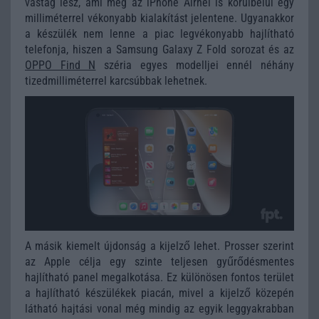
vastag lesz, ami még az iPhone Airnél is körülbelül egy
milliméterrel vékonyabb kialakítást jelentene. Ugyanakkor
a készülék nem lenne a piac legvékonyabb hajlítható
telefonja, hiszen a Samsung Galaxy Z Fold sorozat és az
OPPO Find N
széria egyes modelljei ennél néhány
tizedmilliméterrel karcsúbbak lehetnek.
A másik kiemelt újdonság a kijelző lehet. Prosser szerint
az Apple célja egy szinte teljesen gyűrődésmentes
hajlítható panel megalkotása. Ez különösen fontos terület
a hajlítható készülékek piacán, mivel a kijelző közepén
látható hajtási vonal még mindig az egyik leggyakrabban