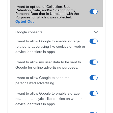
A One UI 9 érkezése új mesterséges intelligencia-
funkciókat és továbbfejlesztett kezelőfelületet hoz,
I want to opt-out of Collection, Use,
Retention, Sale, and/or Sharing of my
azonban több korábbi csúcskategóriás és középkategóriás
Personal Data that Is Unrelated with the
Galaxy készülék számára ez lesz az út vége.
Purposes for which it was collected.
Opted Out
iPhone 18 bemutató dátum - ekkor
rántja le a leplet az Apple az új
Google consents
csúcsmobilokról
I want to allow Google to enable storage
2026.06.29
| Phone Arena
related to advertising like cookies on web or
A szeptemberi eseményen az iPhone 18 Pro modellek
device identifiers in apps.
mellett a régóta pletykált hajlítható iPhone Ultra is
bemutatkozhat, miközben az áremelésekről szóló
I want to allow my user data to be sent to
találgatások továbbra is beárnyékolják a rajtot.
Google for online advertising purposes.
Az Android rejtett automatizmusai: hat
I want to allow Google to send me
funkció, amely észrevétlenül könnyíti
personalized advertising.
meg a mindennapokat
2026.06.14
| Android Police
I want to allow Google to enable storage
Sok felhasználó külön alkalmazásokra esküszik, pedig az
related to analytics like cookies on web or
Android már évek óta olyan intelligens funkciókat kínál,
device identifiers in apps.
amelyek maguktól dolgoznak a háttérben.