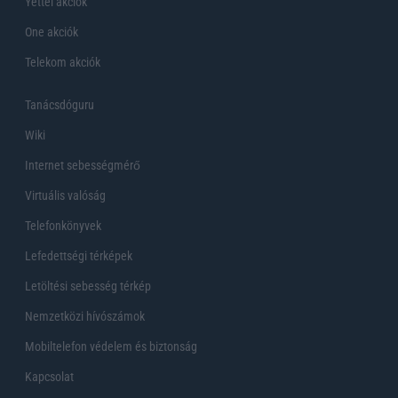
Yettel akciók
One akciók
Telekom akciók
Tanácsdóguru
Wiki
Internet sebességmérő
Virtuális valóság
Telefonkönyvek
Lefedettségi térképek
Letöltési sebesség térkép
Nemzetközi hívószámok
Mobiltelefon védelem és biztonság
Kapcsolat