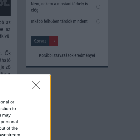
Nem, nekem a mostani tárhely is
elég
Inkább felhőben tárolok mindent
bb az
be az
kívül
t. Ők
Korábbi szavazások eredményei
ítható
jelző
tja a
özben
ásárló
sonal or
pvető
ection to
nie.
ou may
 personal
out of the
 downstream