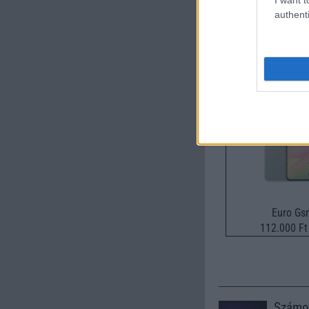
authenti
Új és Használt G
Samsung Gala
Euro Gs
112.000 Ft 
Számo