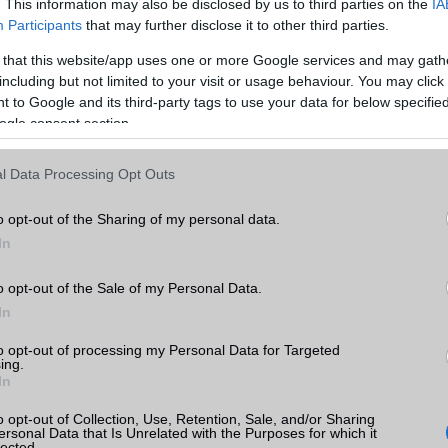
. This information may also be disclosed by us to third parties on the
IA
Participants
that may further disclose it to other third parties.
 that this website/app uses one or more Google services and may gath
including but not limited to your visit or usage behaviour. You may click 
 to Google and its third-party tags to use your data for below specifi
ogle consent section.
l Data Processing Opt Outs
o opt-out of the Sharing of my personal data.
In
o opt-out of the Sale of my Personal Data.
In
to opt-out of processing my Personal Data for Targeted
an sem lenne példa nélküli. A Samsung Galaxy Z Fold széria már
ing.
en mozog, és a prémium hajlítható készülékek piacán a 2000 dollár k
In
 számít rendkívülinek. A különbség inkább abban rejlik, hogy a Sa
o opt-out of Collection, Use, Retention, Sale, and/or Sharing
avégzést nem tekinti exkluzív extrának, hanem a hajlítható for
ersonal Data that Is Unrelated with the Purposes for which it
eként kínálja.
lected.