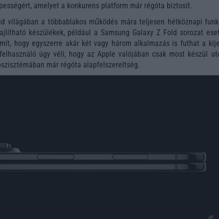
pességért, amelyet a konkurens platform már régóta biztosít.
id világában a többablakos működés mára teljesen hétköznapi funk
ajlítható készülékek, például a Samsung Galaxy Z Fold sorozat ese
ít, hogy egyszerre akár két vagy három alkalmazás is futhat a kije
felhasználó úgy véli, hogy az Apple valójában csak most készül uto
koszisztémában már régóta alapfelszereltség.