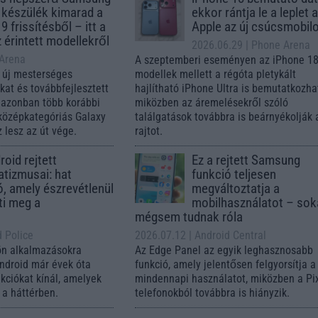
 készülék kimarad a
ekkor rántja le a leplet 
9 frissítésből – itt a
Apple az új csúcsmobil
z érintett modellekről
2026.06.29
| Phone Arena
 Arena
A szeptemberi eseményen az iPhone 18
 új mesterséges
modellek mellett a régóta pletykált
ókat és továbbfejlesztett
hajlítható iPhone Ultra is bemutatkozha
, azonban több korábbi
miközben az áremelésekről szóló
középkategóriás Galaxy
találgatások továbbra is beárnyékolják 
 lesz az út vége.
rajtot.
oid rejtett
Ez a rejtett Samsung
tizmusai: hat
funkció teljesen
ó, amely észrevétlenül
megváltoztatja a
ti meg a
mobilhasználatot – so
mégsem tudnak róla
d Police
2026.07.12
| Android Central
ön alkalmazásokra
Az Edge Panel az egyik leghasznosabb
Android már évek óta
funkció, amely jelentősen felgyorsítja a
nkciókat kínál, amelyek
mindennapi használatot, miközben a Pi
a háttérben.
telefonokból továbbra is hiányzik.