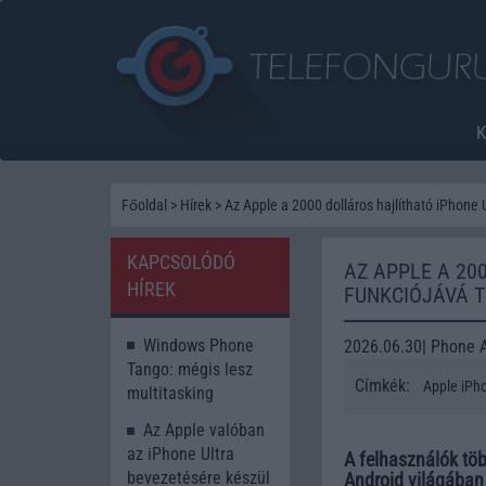
Főoldal
>
Hírek
>
Az Apple a 2000 dolláros hajlítható iPhone U
KAPCSOLÓDÓ
AZ APPLE A 20
HÍREK
FUNKCIÓJÁVÁ T
Windows Phone
2026.06.30| Phone 
Tango: mégis lesz
Címkék:
Apple iPho
multitasking
Az Apple valóban
az iPhone Ultra
A felhasználók töb
bevezetésére készül
Android világában