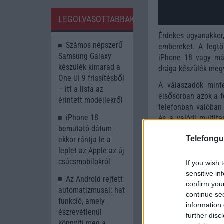
LEGOLVASOTTABBAK
Érdekes ugyanakkor,
Számos népszerű
embereket. A legtö
Samsung Galaxy
iPhone 18 vagy má
készülék kimarad a
drága készülék megv
One UI 9 frissítésből
A válaszadók mint
– itt a lista az
elsősorban azok a f
érintett modellekről
telefonban valóban
iPhone 18
és a valódi multita
bemutató dátum -
magas vételárat.
Telefongu
ekkor rántja le a
Az Apple számára ug
leplet az Apple az új
a vállalat várhatóa
csúcsmobilokról
If you wish 
úgy érezheti, hogy
sensitive in
képesség, amelynek
Az Android rejtett
confirm you
automatizmusai: hat
continue se
funkció, amely
information 
észrevétlenül
further disc
könnyíti meg a