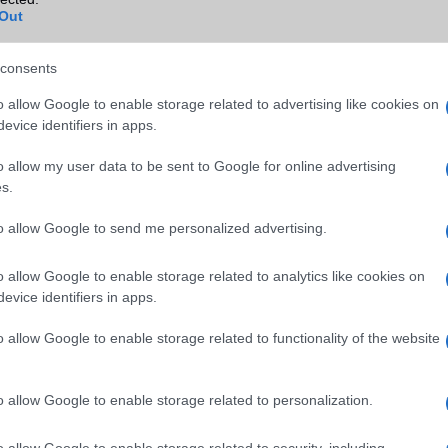
Out
esen egyik információt sem erősítette meg hivatalosan az Apple
zivárgásokról beszélhetünk. Ha azonban a pletykák helytállóak, ak
consents
ltra egyik legfontosabb újdonsága valóban a teljes értékű multita
 csak az, hogy a felhasználók hajlandók lesznek-e prémium árat fizet
o allow Google to enable storage related to advertising like cookies on
 amelyet az Android ökoszisztémában már hosszú ideje természet
evice identifiers in apps.
o allow my user data to be sent to Google for online advertising
s.
to allow Google to send me personalized advertising.
elefongurus hírek erre!
o allow Google to enable storage related to analytics like cookies on
ó linkek:
evice identifiers in apps.
o allow Google to enable storage related to functionality of the website
o allow Google to enable storage related to personalization.
o allow Google to enable storage related to security, including