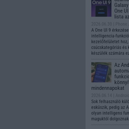
Galaxy
One UI 
lista a
2026.06.30
| Phone
A One UI 9 érkezése
intelligencia-funkci
kezelőfelületet hoz
csúcskategóriás és 
készülék számára ez
Az Andr
automa
funkci
könnyí
mindennapokat
2026.06.14
| Androi
Sok felhasználó kül
esküszik, pedig az 
olyan intelligens fu
maguktól dolgoznak 