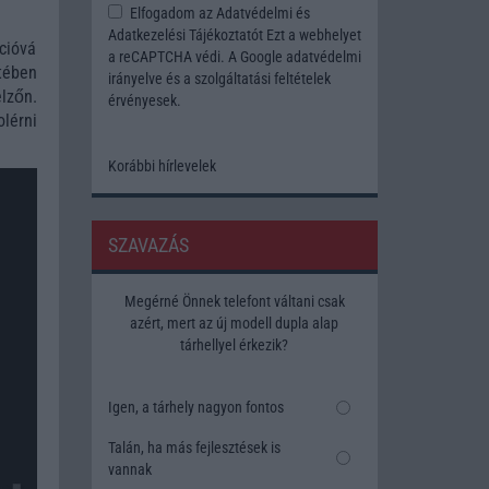
Elfogadom az
Adatvédelmi és
Adatkezelési Tájékoztatót
Ezt a webhelyet
cióvá
a reCAPTCHA védi. A Google
adatvédelmi
tében
irányelve
és a
szolgáltatási feltételek
lzőn.
érvényesek.
lérni
Korábbi hírlevelek
SZAVAZÁS
Megérné Önnek telefont váltani csak
azért, mert az új modell dupla alap
tárhellyel érkezik?
Igen, a tárhely nagyon fontos
Talán, ha más fejlesztések is
vannak