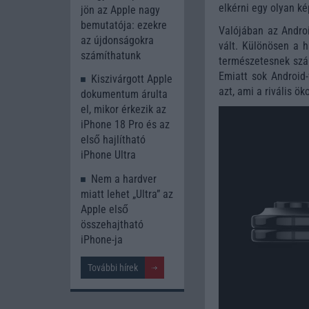
elkérni egy olyan ké
jön az Apple nagy
bemutatója: ezekre
Valójában az Andro
az újdonságokra
vált. Különösen a h
számíthatunk
természetesnek szám
Emiatt sok Android-
Kiszivárgott Apple
azt, ami a rivális ö
dokumentum árulta
el, mikor érkezik az
iPhone 18 Pro és az
első hajlítható
iPhone Ultra
Nem a hardver
miatt lehet „Ultra” az
Apple első
összehajtható
iPhone-ja
További hírek