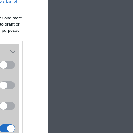
B’s List of
er and store
to grant or
ed purposes
 évek
örüli
msung
mátum