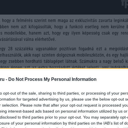
 hogy a felmérés szerint nem maga az exkluzivitás zavarta leginká
bben nem azt kifogásolták, hogy a funkció esetleg nem kerülne 
s modellekbe, hanem azt, hogy egy ilyen képesség csak egy rend
ásárlásával válna elérhetővé.
egy 28 százaléka ugyanakkor pozitívan fogadná ezt a megoldás
elhasználók, akik napi szinten dolgoznak mobileszközön, és egy hajl
 egy zsebben hordható táblagépet látnak. Számukra a nagy belső ki
sking éppen azt az extra hozzáadott értéket jelenti, ami indokolha
ru -
Do Not Process My Personal Information
yanakkor komoly kihívást jelenthet a funkció piaci megítélése. Mik
n prémium élményként pozicionálja majd a hajlítható iPhone-t, sok v
to opt-out of the sale, sharing to third parties, or processing of your per
 a többablakos használat nem számít újdonságnak, hanem olyan ala
formation for targeted advertising by us, please use the below opt-out s
 minden modern csúcskategóriás készüléken elérhetőnek kellene len
r selection. Please note that after your opt-out request is processed y
eing interest-based ads based on personal information utilized by us or
disclosed to third parties prior to your opt-out. You may separately opt-
losure of your personal information by third parties on the IAB’s list of