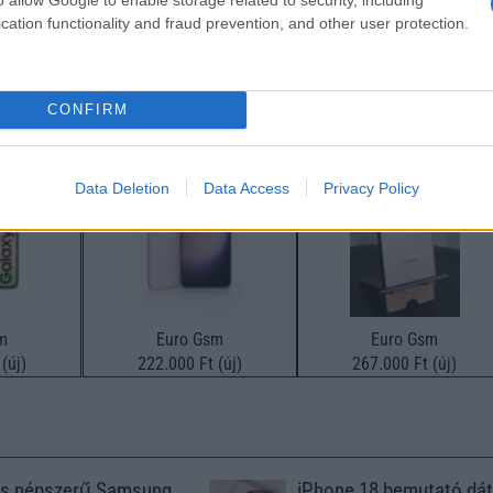
cation functionality and fraud prevention, and other user protection.
SM kiemelt ajánlatok
CONFIRM
xy A56
Samsung Galaxy S25
Samsung Galaxy S26
Data Deletion
Data Access
Privacy Policy
m
Euro Gsm
Euro Gsm
(új)
222.000 Ft (új)
267.000 Ft (új)
s népszerű Samsung
iPhone 18 bemutató dát