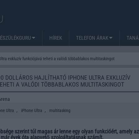
KÉSZÜLÉKGURU
HÍREK
TELEFON ÁRAK
TANÁ
ltra exkluzív funkciójává teheti a valódi többablakos multitaskingot
00 DOLLÁROS HAJLÍTHATÓ IPHONE ULTRA EXKLUZÍV
EHETI A VALÓDI TÖBBABLAKOS MULTITASKINGOT
Arena
,
,
ne Ultra
iPhone Ultra
multitasking
bsége szerint túl magas ár lenne egy olyan funkcióért, amely az
 már évek óta alapvető szolgáltatásnak számít.