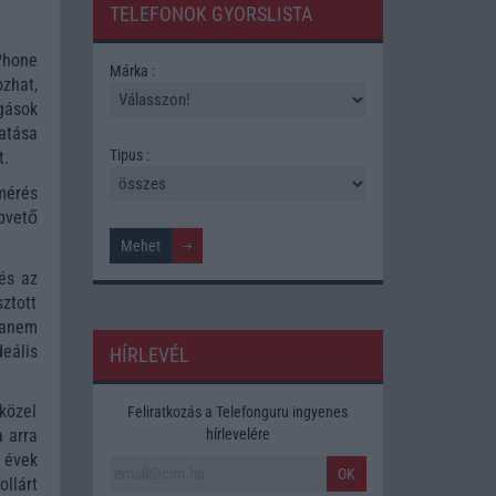
TELEFONOK GYORSLISTA
iPhone
Márka :
zhat,
gások
atása
Tipus :
t.
mérés
pvető
és az
ztott
hanem
deális
HÍRLEVÉL
közel
Feliratkozás a Telefonguru ingyenes
hírlevelére
 arra
 évek
OK
llárt