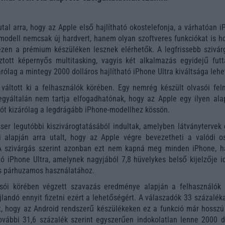
utal arra, hogy az Apple első hajlítható okostelefonja, a várhatóan 
modell nemcsak új hardvert, hanem olyan szoftveres funkciókat is ho
ezen a prémium készüléken lesznek elérhetők. A legfrissebb szivár
ztott képernyős multitasking, vagyis két alkalmazás egyidejű futt
rólag a mintegy 2000 dolláros hajlítható iPhone Ultra kiváltsága lehe
t váltott ki a felhasználók körében. Egy nemrég készült olvasói fel
egyáltalán nem tartja elfogadhatónak, hogy az Apple egy ilyen ala
ciót kizárólag a legdrágább iPhone-modellhez kössön.
ser legutóbbi kiszivárogtatásából indultak, amelyben látványtervek 
i alapján arra utalt, hogy az Apple végre bevezetheti a valódi os
A szivárgás szerint azonban ezt nem kapná meg minden iPhone, 
ató iPhone Ultra, amelynek nagyjából 7,8 hüvelykes belső kijelzője i
ás párhuzamos használatához.
sói körében végzett szavazás eredménye alapján a felhasználók 
andó ennyit fizetni ezért a lehetőségért. A válaszadók 33 százaléka
et, hogy az Android rendszerű készülékeken ez a funkció már hosszú
ovábbi 31,6 százalék szerint egyszerűen indokolatlan lenne 2000 do