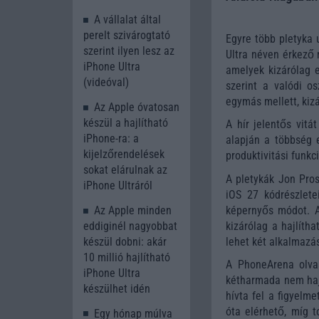
A vállalat által
perelt szivárogtató
Egyre több pletyka 
szerint ilyen lesz az
Ultra néven érkező 
iPhone Ultra
amelyek kizárólag 
(videóval)
szerint a valódi os
egymás mellett, kizá
Az Apple óvatosan
készül a hajlítható
A hír jelentős vitá
iPhone-ra: a
alapján a többség 
kijelzőrendelések
produktivitási funk
sokat elárulnak az
A pletykák Jon Pros
iPhone Ultráról
iOS 27 kódrészlete
képernyős módot. 
Az Apple minden
kizárólag a hajlíth
eddiginél nagyobbat
lehet két alkalmaz
készül dobni: akár
10 millió hajlítható
A PhoneArena olva
iPhone Ultra
kétharmada nem hajl
készülhet idén
hívta fel a figyelm
óta elérhető, míg t
Egy hónap múlva