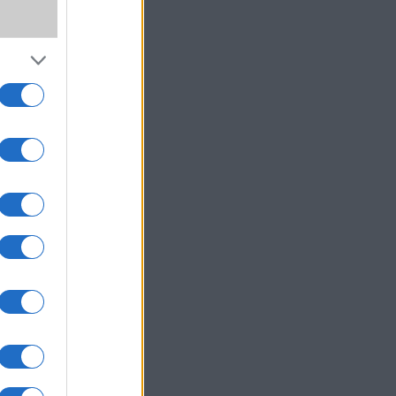
, így
kor a
sking
ni egy
esnek