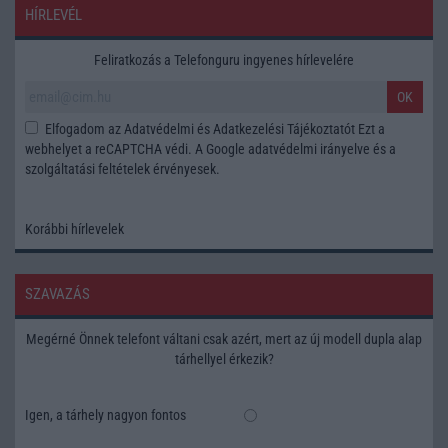
HÍRLEVÉL
Feliratkozás a Telefonguru ingyenes hírlevelére
OK
Elfogadom az
Adatvédelmi és Adatkezelési Tájékoztatót
Ezt a
webhelyet a reCAPTCHA védi. A Google
adatvédelmi irányelve
és a
szolgáltatási feltételek
érvényesek.
Korábbi hírlevelek
SZAVAZÁS
Megérné Önnek telefont váltani csak azért, mert az új modell dupla alap
tárhellyel érkezik?
Igen, a tárhely nagyon fontos