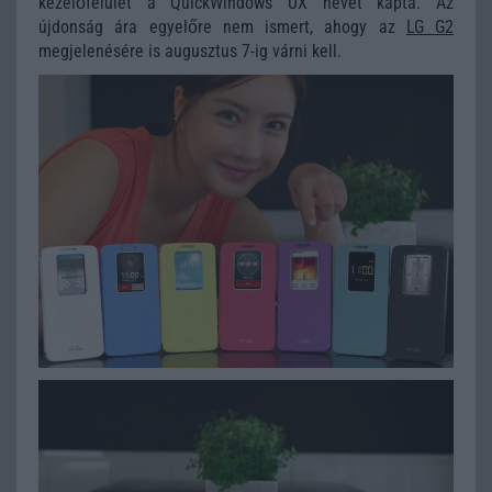
kezelőfelület a QuickWindows UX nevet kapta. Az
újdonság ára egyelőre nem ismert, ahogy az
LG G2
megjelenésére is augusztus 7-ig várni kell.