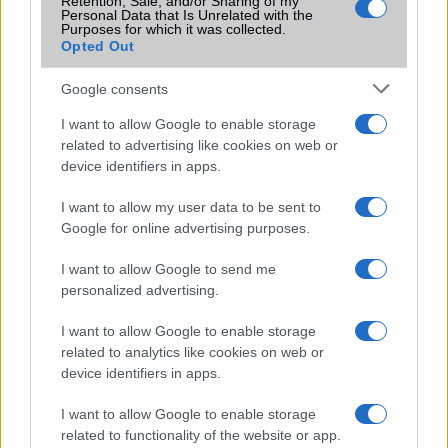
Retention, Sale, and/or Sharing of my
Personal Data that Is Unrelated with the
Ilyen fotókat készít az LG G2
Purposes for which it was collected.
Opted Out
LG G2 hivatalos készülékbemutató videó
Google consents
Videón az LG G2 titkai
I want to allow Google to enable storage
Érthetetlen: nem fogy elég jól az LG G2
related to advertising like cookies on web or
Hárommillió LG G2 fogyott világszerte
device identifiers in apps.
LG G3: 5.5 col, májusi érkezés
I want to allow my user data to be sent to
Google for online advertising purposes.
További hírek
I want to allow Google to send me
personalized advertising.
LEGOLVASOTTABBAK
I want to allow Google to enable storage
related to analytics like cookies on web or
device identifiers in apps.
Számos népszerű Samsung Galaxy készülék kimarad a One
UI 9 frissítésből – itt a lista az érintett modellekről
I want to allow Google to enable storage
iPhone 18 bemutató dátum - ekkor rántja le a leplet az
related to functionality of the website or app.