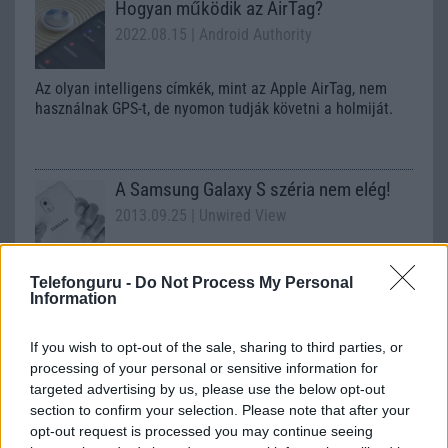
Hogyan működik az AirTag?
2022.08.15
| Android Authority
Az olyan intelligens címkék, mint az Apple AirTag, nem
használnak GPS-t, de nyomon tudják követni a holmiját.
A Samsung Galaxy S széria nem elég!
2013.09.25
| Unwired View
A nagyobbik dél-koreai gyártó szerint a Samsung Galaxy S
Telefonguru -
Do Not Process My Personal
széria ma már nem elég a boldoguláshoz, így újabb
Information
csúcskategóriás családot tervez Samsung Galaxy F néven.
If you wish to opt-out of the sale, sharing to third parties, or
Kilenc mobil nagyágyú, melyik bírja
processing of your personal or sensitive information for
legtovább?
targeted advertising by us, please use the below opt-out
section to confirm your selection. Please note that after your
2023.05.30
| The Tech Chap
opt-out request is processed you may continue seeing