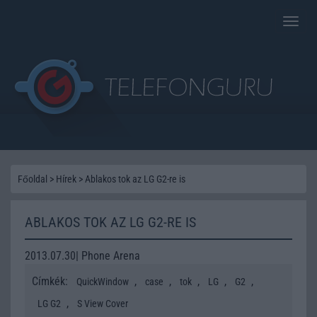
Toggle
naviga
Főoldal
>
Hírek
>
Ablakos tok az LG G2-re is
ABLAKOS TOK AZ LG G2-RE IS
2013.07.30| Phone Arena
Címkék:
,
,
,
,
,
QuickWindow
case
tok
LG
G2
,
LG G2
S View Cover