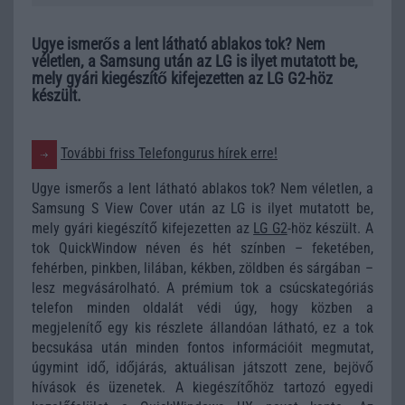
Ugye ismerős a lent látható ablakos tok? Nem
véletlen, a Samsung után az LG is ilyet mutatott be,
mely gyári kiegészítő kifejezetten az LG G2-höz
készült.
További friss Telefongurus hírek erre!
Ugye ismerős a lent látható ablakos tok? Nem véletlen, a
Samsung S View Cover után az LG is ilyet mutatott be,
mely gyári kiegészítő kifejezetten az
LG G2
-höz készült. A
tok QuickWindow néven és hét színben – feketében,
fehérben, pinkben, lilában, kékben, zöldben és sárgában –
lesz megvásárolható. A prémium tok a csúcskategóriás
telefon minden oldalát védi úgy, hogy közben a
megjelenítő egy kis részlete állandóan látható, ez a tok
becsukása után minden fontos információit megmutat,
úgymint idő, időjárás, aktuálisan játszott zene, bejövő
hívások és üzenetek. A kiegészítőhöz tartozó egyedi