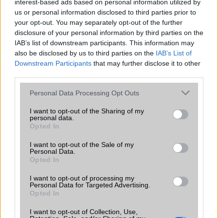
Kilenc csúcsmobilt tesztelt le The Tech Chap YouTuber és
interest-based ads based on personal information utilized by
ebből kiderült, melyik telefon bírja legtovább egyetlen
us or personal information disclosed to third parties prior to
töltéssel.
your opt-out. You may separately opt-out of the further
disclosure of your personal information by third parties on the
IAB’s list of downstream participants. This information may
Bõvít a HTC
also be disclosed by us to third parties on the
IAB’s List of
2013.02.04
| Unwired View
Downstream Participants
that may further disclose it to other
third parties.
A tajvani gyártó a február végi Mobile World Congressen
Please note that this website/app uses one or more Google
Personal Data Processing Opt Outs
várhatóan nem csak a csúcskategóriás HTC M7 mobilt
services and may gather and store information including but
mutatja be, hanem több készülékrõl is lerántják a leplet.
not limited to your visit or usage behaviour. You may click to
I want to opt-out of the Sharing of my
personal data.
grant or deny consent to Google and its third-party tags to
Opted In
use your data for below specified purposes in below Google
consent section.
I want to opt-out of the Sale of my
Personal Data.
Opted In
KAPCSOLÓDÓ HÍREK
I want to opt-out of processing my
Personal Data for Targeted Advertising.
Opted In
LG G2: csúcs kategória, hátlapi gombokkal
I want to opt-out of Collection, Use,
Élőben az LG G2-vel