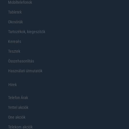
Mobiltelefonok
Tabletek
Okosórák
Tartozékok, kiegeszítők
Keresés
Tesztek
Összehasonlítás
Használati útmutatók
Hirek
Telefon Árak
Yettel akciók
One akciók
Telekom akciók