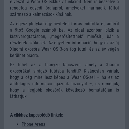
elveszíti a Wear OS exkluzív funkcióit. Nem is beszélve a
rengeteg egyedi óralapról, amelyeket harmadik féltől
származó alkalmazások kínálnak.
Az egész pletykát egy névtelen forrás indította el, amiről
a 9to5 Google számolt be. Az oldal azonban bízik a
kiszivárogtatásban, „megerősítettnek” minősíti, bár a
részletek szűkösek. Az egyetlen információ, hogy ez az új
Xiaomi okosóra Wear OS 3-on fog futni, és az év végén
kerülhet piacra.
Ez lehet az a hiányzó láncszem, amely a Xiaomi
okosórákat virágzó futásba lendíti? Kíváncsian várjuk,
hogy a cég mire lesz képes a Wear OS-sel – ha ez az
állítólagos információ igaznak bizonyul –, és reméljük,
hogy a legjobb okosórák következő bemutatóján is
láthatjuk.
A cikkhez kapcsolódó linkek:
Phone Arena