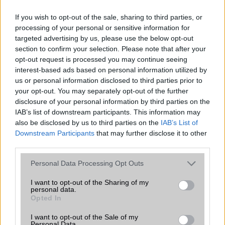
2026.06.29
| Phone Arena
If you wish to opt-out of the sale, sharing to third parties, or
A szeptemberi eseményen az iPhone 18 Pro modellek
processing of your personal or sensitive information for
mellett a régóta pletykált hajlítható iPhone Ultra is
targeted advertising by us, please use the below opt-out
bemutatkozhat, miközben az áremelésekről szóló
section to confirm your selection. Please note that after your
találgatások továbbra is beárnyékolják a rajtot.
opt-out request is processed you may continue seeing
interest-based ads based on personal information utilized by
Az Android rejtett automatizmusai: hat
us or personal information disclosed to third parties prior to
funkció, amely észrevétlenül könnyíti
your opt-out. You may separately opt-out of the further
meg a mindennapokat
disclosure of your personal information by third parties on the
2026.06.14
| Android Police
IAB’s list of downstream participants. This information may
Sok felhasználó külön alkalmazásokra esküszik, pedig az
also be disclosed by us to third parties on the
IAB’s List of
Android már évek óta olyan intelligens funkciókat kínál,
Downstream Participants
that may further disclose it to other
amelyek maguktól dolgoznak a háttérben.
third parties.
Please note that this website/app uses one or more Google
Ez a rejtett Samsung funkció teljesen
Personal Data Processing Opt Outs
services and may gather and store information including but
megváltoztatja a mobilhasználatot –
not limited to your visit or usage behaviour. You may click to
I want to opt-out of the Sharing of my
sokan mégsem tudnak róla
personal data.
grant or deny consent to Google and its third-party tags to
2026.07.12
| Android Central
Opted In
use your data for below specified purposes in below Google
Az Edge Panel az egyik leghasznosabb funkció, amely
consent section.
I want to opt-out of the Sale of my
jelentősen felgyorsítja a mindennapi használatot,
Personal Data.