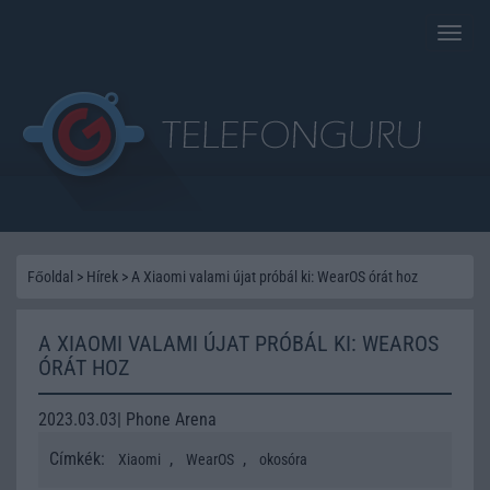
Toggle
naviga
Főoldal
>
Hírek
>
A Xiaomi valami újat próbál ki: WearOS órát hoz
A XIAOMI VALAMI ÚJAT PRÓBÁL KI: WEAROS
ÓRÁT HOZ
2023.03.03| Phone Arena
Címkék:
,
,
Xiaomi
WearOS
okosóra