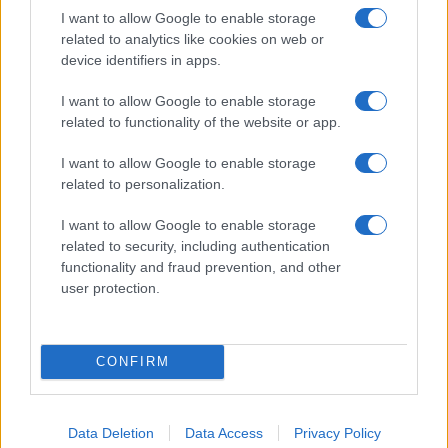
piacvezető
I want to allow Google to enable storage
related to analytics like cookies on web or
További hírek
device identifiers in apps.
I want to allow Google to enable storage
related to functionality of the website or app.
LEGOLVASOTTABBAK
I want to allow Google to enable storage
related to personalization.
Számos népszerű Samsung Galaxy készülék kimarad a One
UI 9 frissítésből – itt a lista az érintett modellekről
I want to allow Google to enable storage
related to security, including authentication
iPhone 18 bemutató dátum - ekkor rántja le a leplet az
functionality and fraud prevention, and other
Apple az új csúcsmobilokról
user protection.
Az Android rejtett automatizmusai: hat funkció, amely
észrevétlenül könnyíti meg a mindennapokat
CONFIRM
Ez a rejtett Samsung funkció teljesen megváltoztatja a
mobilhasználatot – sokan mégsem tudnak róla
Nem biztos, hogy érdemes kivárni az iPhone 18 Prot
Data Deletion
Data Access
Privacy Policy