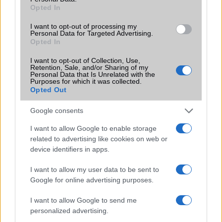
miközben a Pixel telefonokból továbbra is hiányzik.
Opted In
I want to opt-out of processing my
Personal Data for Targeted Advertising.
Opted In
I want to opt-out of Collection, Use,
KAPCSOLÓDÓ HÍREK
Retention, Sale, and/or Sharing of my
Personal Data that Is Unrelated with the
Purposes for which it was collected.
Érkezőben az ultra olcsó okosóra!
Opted Out
Itt a Xiaomi elsõ igazi okosórája
Google consents
A kínaiak tovább támadnak, itt a Redmi Note 4
I want to allow Google to enable storage
related to advertising like cookies on web or
Az Apple és Xiaomi uralja az okosórák piacát
device identifiers in apps.
Apple Watch-ot mutat be a Xiaomi
I want to allow my user data to be sent to
Miért bírják tovább a Garmin okosórák, mint a WearOS
Google for online advertising purposes.
alapú konkurencia?
I want to allow Google to send me
4 okosóra beállítás, hogy jelentősen javítsd az üzemidőt
personalized advertising.
Nőtt az okosórák piaca 2026 elején, az Apple továbbra is