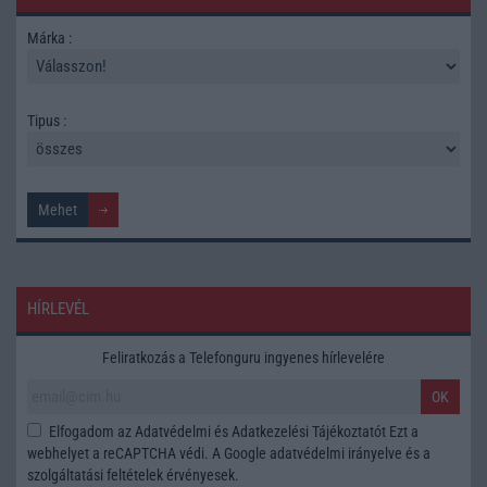
Márka :
Tipus :
HÍRLEVÉL
Feliratkozás a Telefonguru ingyenes hírlevelére
OK
Elfogadom az
Adatvédelmi és Adatkezelési Tájékoztatót
Ezt a
webhelyet a reCAPTCHA védi. A Google
adatvédelmi irányelve
és a
szolgáltatási feltételek
érvényesek.