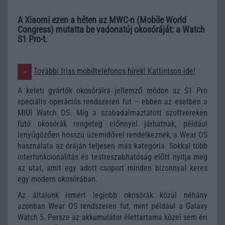
A Xiaomi ezen a héten az MWC-n (Mobile World
Congress) mutatta be vadonatúj okosóráját: a Watch
S1 Pro-t.
További friss mobiltelefonos hírek! Kattintson ide!
A keleti gyártók okosóráira jellemző módon az S1 Pro
speciális operációs rendszeren fut – ebben az esetben a
MIUI Watch OS. Míg a szabadalmaztatott szoftvereken
futó okosórák rengeteg előnnyel járhatnak, például
lenyűgözően hosszú üzemidővel rendelkeznek, a Wear OS
használata az óráján teljesen más kategória. Sokkal több
interfunkcionalitás és testreszabhatóság előtt nyitja meg
az utat, amit egy adott csoport minden bizonnyal keres
egy modern okosórában.
Az általunk ismert legjobb okosórák közül néhány
azonban Wear OS rendszeren fut, mint például a Galaxy
Watch 5. Persze az akkumulátor élettartama közel sem éri