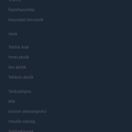
Összehasonlítás
Használati útmutatók
Hirek
Telefon Árak
Yettel akciók
One akciók
Telekom akciók
Tanácsdóguru
Wiki
Internet sebességmérő
Virtuális valóság
Telefonkönyvek