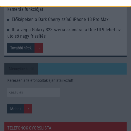
A Galaxy S25 is megkaphatja a Galaxy S26 egyik legjobb
kamerás funkcióját
Élőképeken a Dark Cherry színű iPhone 18 Pro Max!
Itt a vég a Galaxy S23 széria számára: a One UI 9 lehet az
utolsó nagy frissítés
További hírek
Mennyibe kerül
Keressen a telefonboltok ajánlatai között!
TELEFONOK GYORSLISTA