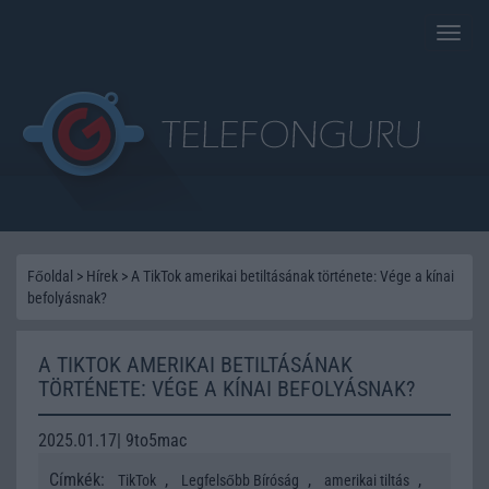
Toggle
naviga
Főoldal
>
Hírek
>
A TikTok amerikai betiltásának története: Vége a kínai
befolyásnak?
A TIKTOK AMERIKAI BETILTÁSÁNAK
TÖRTÉNETE: VÉGE A KÍNAI BEFOLYÁSNAK?
2025.01.17| 9to5mac
Címkék:
,
,
,
TikTok
Legfelsőbb Bíróság
amerikai tiltás