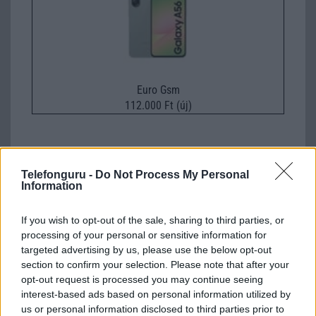
Euro Gsm
112.000 Ft (új)
Telefonguru -
Do Not Process My Personal
Számos népszerű Samsung Galaxy
Information
készülék kimarad a One UI 9
frissítésből – itt a lista az érintett
If you wish to opt-out of the sale, sharing to third parties, or
modellekről
processing of your personal or sensitive information for
2026.06.30
| Phone Arena
targeted advertising by us, please use the below opt-out
A One UI 9 érkezése új mesterséges intelligencia-
section to confirm your selection. Please note that after your
funkciókat és továbbfejlesztett kezelőfelületet hoz,
opt-out request is processed you may continue seeing
azonban több korábbi csúcskategóriás és középkategóriás
interest-based ads based on personal information utilized by
Galaxy készülék számára ez lesz az út vége.
us or personal information disclosed to third parties prior to