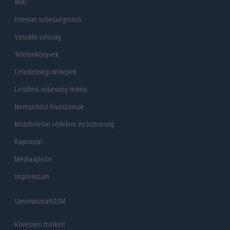
Wiki
Internet sebességmérő
Virtuális valóság
Telefonkönyvek
Lefedettségi térképek
Letöltési sebesség térkép
Nemzetközi hívószámok
Mobiltelefon védelem és biztonság
Kapcsolat
Médiaajánlat
Impresszum
UjesHasznaltGSM
Kövessen minket!