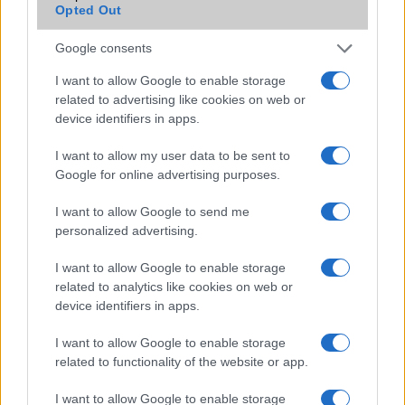
2026.07.12
| Android Central
Opted Out
Az Edge Panel az egyik leghasznosabb funkció, amely
jelentősen felgyorsítja a mindennapi használatot,
Google consents
miközben a Pixel telefonokból továbbra is hiányzik.
I want to allow Google to enable storage
related to advertising like cookies on web or
device identifiers in apps.
I want to allow my user data to be sent to
Google for online advertising purposes.
KAPCSOLÓDÓ HÍREK
I want to allow Google to send me
Bannolják a TikTokot, a Facebook jár jól
personalized advertising.
Nem menti meg Biden a Huawei-t
I want to allow Google to enable storage
Bármikor megszűnhet a TikTok
related to analytics like cookies on web or
device identifiers in apps.
A TikTok betiltja a szépségszűrőket a fiatalok körében
I want to allow Google to enable storage
Hogyan használják a bűnbandák a közösségi médiát
related to functionality of the website or app.
pénzmosásra?
Trump mentőöve megmentette - de hamarosan végleg
I want to allow Google to enable storage