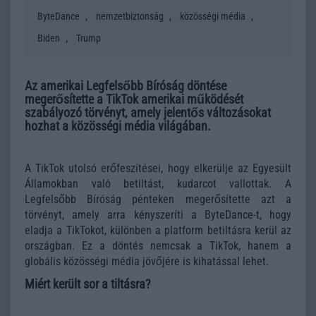
,
,
,
ByteDance
nemzetbiztonság
közösségi média
,
Biden
Trump
Az amerikai Legfelsőbb Bíróság döntése
megerősítette a TikTok amerikai működését
szabályozó törvényt, amely jelentős változásokat
hozhat a közösségi média világában.
A TikTok utolsó erőfeszítései, hogy elkerülje az Egyesült
Államokban való betiltást, kudarcot vallottak. A
Legfelsőbb Bíróság pénteken megerősítette azt a
törvényt, amely arra kényszeríti a ByteDance-t, hogy
eladja a TikTokot, különben a platform betiltásra kerül az
országban. Ez a döntés nemcsak a TikTok, hanem a
globális közösségi média jövőjére is kihatással lehet.
Miért került sor a tiltásra?