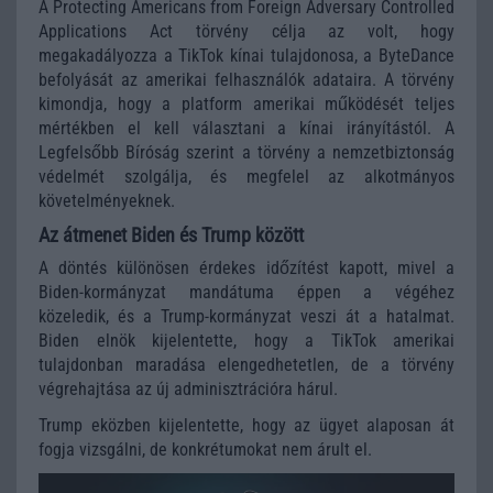
A Protecting Americans from Foreign Adversary Controlled
Applications Act törvény célja az volt, hogy
megakadályozza a TikTok kínai tulajdonosa, a ByteDance
befolyását az amerikai felhasználók adataira. A törvény
kimondja, hogy a platform amerikai működését teljes
mértékben el kell választani a kínai irányítástól. A
Legfelsőbb Bíróság szerint a törvény a nemzetbiztonság
védelmét szolgálja, és megfelel az alkotmányos
követelményeknek.
Az átmenet Biden és Trump között
A döntés különösen érdekes időzítést kapott, mivel a
Biden-kormányzat mandátuma éppen a végéhez
közeledik, és a Trump-kormányzat veszi át a hatalmat.
Biden elnök kijelentette, hogy a TikTok amerikai
tulajdonban maradása elengedhetetlen, de a törvény
végrehajtása az új adminisztrációra hárul.
Trump eközben kijelentette, hogy az ügyet alaposan át
fogja vizsgálni, de konkrétumokat nem árult el.