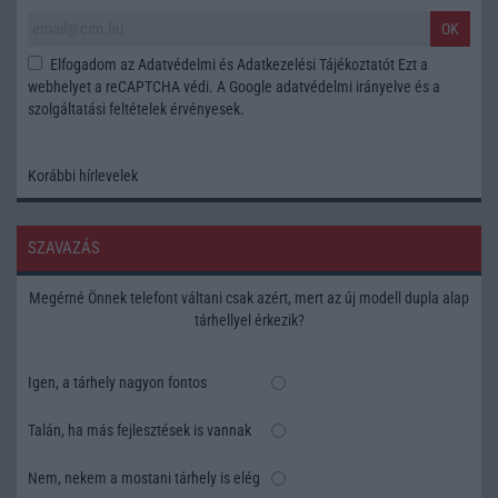
OK
Elfogadom az
Adatvédelmi és Adatkezelési Tájékoztatót
Ezt a
webhelyet a reCAPTCHA védi. A Google
adatvédelmi irányelve
és a
szolgáltatási feltételek
érvényesek.
Korábbi hírlevelek
SZAVAZÁS
Megérné Önnek telefont váltani csak azért, mert az új modell dupla alap
tárhellyel érkezik?
Igen, a tárhely nagyon fontos
Talán, ha más fejlesztések is vannak
Nem, nekem a mostani tárhely is elég