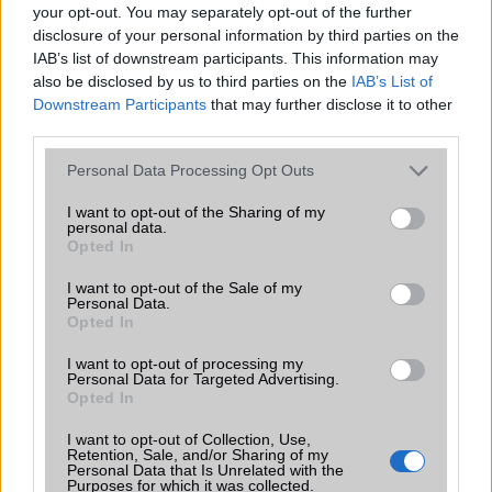
your opt-out. You may separately opt-out of the further
iPhone 18 bemutató dátum - ekkor
disclosure of your personal information by third parties on the
rántja le a leplet az Apple az új
IAB’s list of downstream participants. This information may
csúcsmobilokról
also be disclosed by us to third parties on the
IAB’s List of
2026.06.29
| Phone Arena
Downstream Participants
that may further disclose it to other
A szeptemberi eseményen az iPhone 18 Pro modellek
third parties.
mellett a régóta pletykált hajlítható iPhone Ultra is
bemutatkozhat, miközben az áremelésekről szóló
Please note that this website/app uses one or more Google
Personal Data Processing Opt Outs
találgatások továbbra is beárnyékolják a rajtot.
services and may gather and store information including but
not limited to your visit or usage behaviour. You may click to
I want to opt-out of the Sharing of my
personal data.
Az Android rejtett automatizmusai: hat
grant or deny consent to Google and its third-party tags to
Opted In
funkció, amely észrevétlenül könnyíti
use your data for below specified purposes in below Google
meg a mindennapokat
consent section.
I want to opt-out of the Sale of my
Personal Data.
2026.06.14
| Android Police
Opted In
Sok felhasználó külön alkalmazásokra esküszik, pedig az
Android már évek óta olyan intelligens funkciókat kínál,
I want to opt-out of processing my
amelyek maguktól dolgoznak a háttérben.
Personal Data for Targeted Advertising.
Opted In
Ez a rejtett Samsung funkció teljesen
I want to opt-out of Collection, Use,
megváltoztatja a mobilhasználatot –
Retention, Sale, and/or Sharing of my
Personal Data that Is Unrelated with the
sokan mégsem tudnak róla
Purposes for which it was collected.