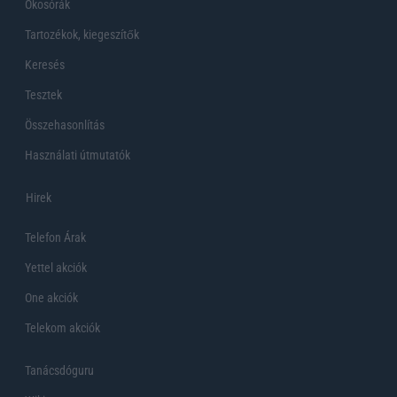
Okosórák
Tartozékok, kiegeszítők
Keresés
Tesztek
Összehasonlítás
Használati útmutatók
Hirek
Telefon Árak
Yettel akciók
One akciók
Telekom akciók
Tanácsdóguru