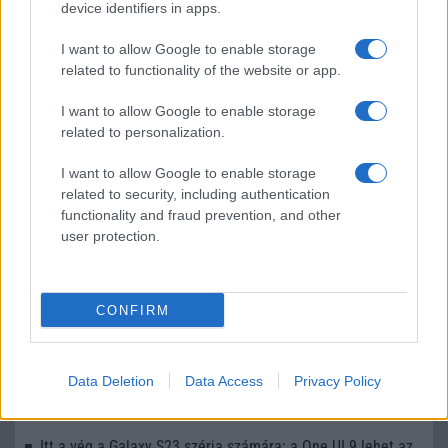
device identifiers in apps.
LEGOLVASOTTABBAK
I want to allow Google to enable storage
related to functionality of the website or app.
Számos népszerű Samsung Galaxy készülék kimarad a One
I want to allow Google to enable storage
UI 9 frissítésből – itt a lista az érintett modellekről
related to personalization.
iPhone 18 bemutató dátum - ekkor rántja le a leplet az
Apple az új csúcsmobilokról
I want to allow Google to enable storage
related to security, including authentication
Az Android rejtett automatizmusai: hat funkció, amely
functionality and fraud prevention, and other
észrevétlenül könnyíti meg a mindennapokat
user protection.
Ez a rejtett Samsung funkció teljesen megváltoztatja a
mobilhasználatot – sokan mégsem tudnak róla
CONFIRM
Nem biztos, hogy érdemes kivárni az iPhone 18 Prot
A Galaxy S25 is megkaphatja a Galaxy S26 egyik legjobb
kamerás funkcióját
Data Deletion
Data Access
Privacy Policy
Élőképeken a Dark Cherry színű iPhone 18 Pro Max!
Itt a vég a Galaxy S23 széria számára: a One UI 9 lehet az