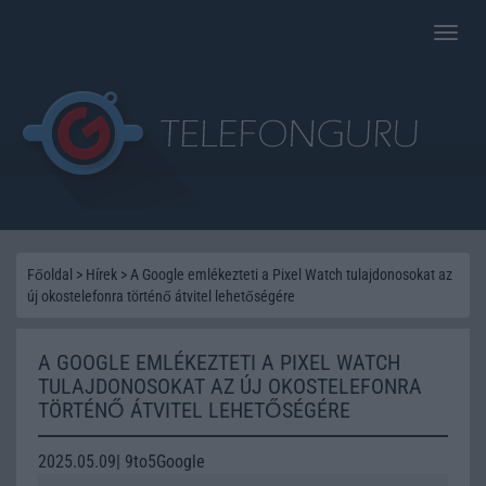
Toggle
naviga
Főoldal
>
Hírek
>
A Google emlékezteti a Pixel Watch tulajdonosokat az
új okostelefonra történő átvitel lehetőségére
A GOOGLE EMLÉKEZTETI A PIXEL WATCH
TULAJDONOSOKAT AZ ÚJ OKOSTELEFONRA
TÖRTÉNŐ ÁTVITEL LEHETŐSÉGÉRE
2025.05.09| 9to5Google