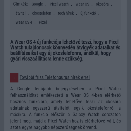
Címkék:
,
,
,
,
Google
Pixel Watch
Wear OS
okosóra
,
,
,
,
átvitel
okostelefon
tech hírek
új funkció
,
Wear OS 4
Pixel
A Wear OS 4 új funkciója lehetővé teszi, hogy a Pixel
Watch tulajdonosok könnyedén átvigyék adataikat és
beállításaikat egy új okostelefonra, anélkül, hogy
gyári visszaállításra lenne szükség.
További friss Telefongurus hírek erre!
A Google legújabb bejegyzésében a Pixel Watch
felhasználókat emlékezteti a Wear OS 4-ben elérhető
hasznos funkcióra, amely lehetővé teszi az okosóra
adatainak egyszerű átvitelét egyik okostelefonról a
másikra. A funkció először a Galaxy Watch sorozaton
jelent meg, majd a Pixel Watch-hoz is elérhetővé vált, és
azóta egyre nagyobb népszerűségnek örvend.