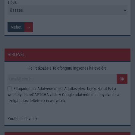
Tipus :
HÍRLEVÉL
Feliratkozás a Telefonguru ingyenes hírlevelére
OK
Elfogadom az
Adatvédelmi és Adatkezelési Tájékoztatót
Ezt a
webhelyet a reCAPTCHA védi. A Google
adatvédelmi irányelve
és a
szolgáltatási feltételek
érvényesek.
Korábbi hírlevelek