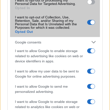
Wear OS 5.1 újdonságok: frissítés érkezett a Pixel Watch
I want to opt-out of processing my
Personal Data for Targeted Advertising.
modellekre
Opted In
Galaxy Watch 8 vagy Pixel Watch 3 – Melyik okosóra a jobb
I want to opt-out of Collection, Use,
választás?
Retention, Sale, and/or Sharing of my
Personal Data that Is Unrelated with the
Purposes for which it was collected.
Vége a Tizen-korszaknak: a Samsung megszünteti a Galaxy
Opted Out
Watch Tizen támogatását
Android 16 titkos dupla koppintás trükk: így szerkesztheted
Google consents
gyorsabban a Quick Settings-et
I want to allow Google to enable storage
Brutális árzuhanás: ennyiért még sosem volt ilyen olcsó a
related to advertising like cookies on web or
Samsung Galaxy Watch 8
device identifiers in apps.
Új Pixel kiegészítő jelent meg: egy dokkolóval töltheted a
I want to allow my user data to be sent to
telefonod, az órád és a fülhallgatód
Google for online advertising purposes.
Akciózni kezdte a Pixel 10 tokokat a Google – közeleg a
I want to allow Google to send me
Pixel 11 bemutatója
personalized advertising.
További hírek
I want to allow Google to enable storage
related to analytics like cookies on web or