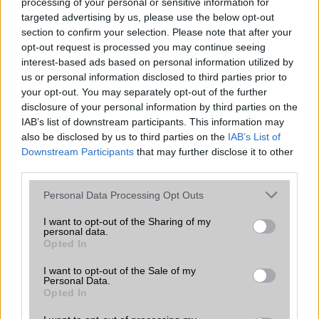
processing of your personal or sensitive information for
Android már évek óta olyan intelligens funkciókat kínál,
targeted advertising by us, please use the below opt-out
amelyek maguktól dolgoznak a háttérben.
section to confirm your selection. Please note that after your
opt-out request is processed you may continue seeing
interest-based ads based on personal information utilized by
Ez a rejtett Samsung funkció teljesen
us or personal information disclosed to third parties prior to
megváltoztatja a mobilhasználatot –
your opt-out. You may separately opt-out of the further
sokan mégsem tudnak róla
disclosure of your personal information by third parties on the
2026.07.12
| Android Central
IAB’s list of downstream participants. This information may
Az Edge Panel az egyik leghasznosabb funkció, amely
also be disclosed by us to third parties on the
IAB’s List of
jelentősen felgyorsítja a mindennapi használatot,
Downstream Participants
that may further disclose it to other
miközben a Pixel telefonokból továbbra is hiányzik.
third parties.
Please note that this website/app uses one or more Google
Personal Data Processing Opt Outs
services and may gather and store information including but
not limited to your visit or usage behaviour. You may click to
I want to opt-out of the Sharing of my
personal data.
grant or deny consent to Google and its third-party tags to
Opted In
KAPCSOLÓDÓ HÍREK
use your data for below specified purposes in below Google
consent section.
I want to opt-out of the Sale of my
Az Android 16 új töltési funkciója meglepheti a Pixel-
Personal Data.
Opted In
tulajokat