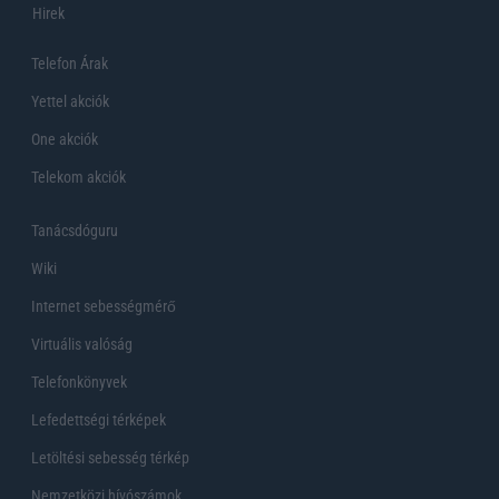
Hirek
Telefon Árak
Yettel akciók
One akciók
Telekom akciók
Tanácsdóguru
Wiki
Internet sebességmérő
Virtuális valóság
Telefonkönyvek
Lefedettségi térképek
Letöltési sebesség térkép
Nemzetközi hívószámok