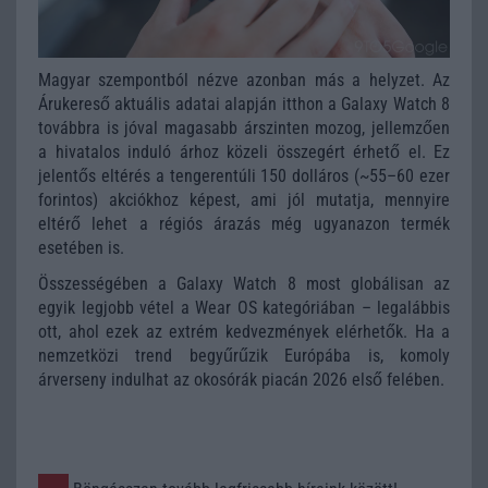
Magyar szempontból nézve azonban más a helyzet. Az
Árukereső
aktuális adatai alapján itthon a Galaxy Watch 8
továbbra is jóval magasabb árszinten mozog, jellemzően
a hivatalos induló árhoz közeli összegért érhető el. Ez
jelentős eltérés a tengerentúli 150 dolláros (~55–60 ezer
forintos) akciókhoz képest, ami jól mutatja, mennyire
eltérő lehet a régiós árazás még ugyanazon termék
esetében is.
Összességében a Galaxy Watch 8 most globálisan az
egyik legjobb vétel a Wear OS kategóriában – legalábbis
ott, ahol ezek az extrém kedvezmények elérhetők. Ha a
nemzetközi trend begyűrűzik Európába is, komoly
árverseny indulhat az okosórák piacán 2026 első felében.