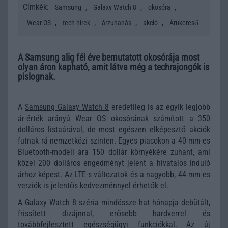
Címkék:
,
,
,
Samsung
Galaxy Watch 8
okosóra
,
,
,
,
Wear OS
tech hírek
árzuhanás
akció
Árukereső
A Samsung alig fél éve bemutatott okosórája most
olyan áron kapható, amit látva még a techrajongók is
pislognak.
A
Samsung Galaxy Watch 8
eredetileg is az egyik legjobb
ár-érték arányú Wear OS okosórának számított a 350
dolláros listaárával, de most egészen elképesztő akciók
futnak rá nemzetközi szinten. Egyes piacokon a 40 mm-es
Bluetooth-modell ára 150 dollár környékére zuhant, ami
közel 200 dolláros engedményt jelent a hivatalos induló
árhoz képest. Az LTE-s változatok és a nagyobb, 44 mm-es
verziók is jelentős kedvezménnyel érhetők el.
A Galaxy Watch 8 széria mindössze hat hónapja debütált,
frissített dizájnnal, erősebb hardverrel és
továbbfejlesztett egészségügyi funkciókkal. Az új