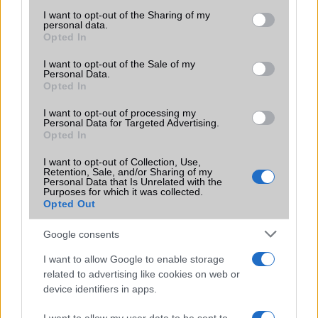
2025.06.13
| SamMobile
services and may gather and store information including but
A Samsung idén nyáron új okosórákat készül bemutatni a
not limited to your visit or usage behaviour. You may click to
I want to opt-out of the Sharing of my
personal data.
júliusi Unpacked eseményén, és már most kiszivárgott
grant or deny consent to Google and its third-party tags to
Opted In
néhány látványterv, amelyek felfedik a Galaxy Watch 8, a
use your data for below specified purposes in below Google
Galaxy Watch 8 Classic, valamint a vadonatúj Galaxy
consent section.
I want to opt-out of the Sale of my
Watch Ultra dizájnját és színválasztékát.
Personal Data.
Opted In
I want to opt-out of processing my
Personal Data for Targeted Advertising.
Opted In
KAPCSOLÓDÓ HÍREK
I want to opt-out of Collection, Use,
Retention, Sale, and/or Sharing of my
Personal Data that Is Unrelated with the
Galaxy Watch 8: Új akkumulátor-tanúsítványok árulkodnak
Purposes for which it was collected.
a kapacitásról
Opted Out
Drámai dizájnváltás jön: a Galaxy Watch 8 már nem lesz
Google consents
teljesen kerek?
I want to allow Google to enable storage
A Google emlékezteti a Pixel Watch tulajdonosokat az új
related to advertising like cookies on web or
okostelefonra történő átvitel lehetőségére
device identifiers in apps.
Változások előtt: közeleg a One UI 8 Watch és a Wear OS 6