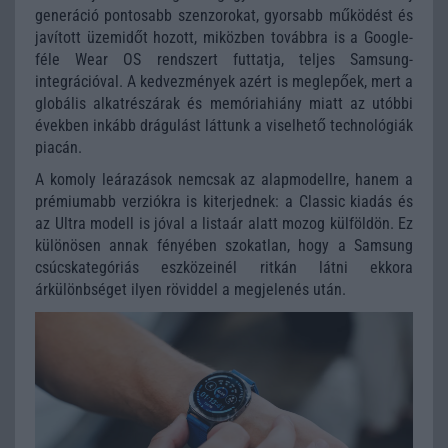
generáció pontosabb szenzorokat, gyorsabb működést és
javított üzemidőt hozott, miközben továbbra is a Google-
féle
Wear OS
rendszert futtatja, teljes Samsung-
integrációval. A kedvezmények azért is meglepőek, mert a
globális alkatrészárak és memóriahiány miatt az utóbbi
években inkább drágulást láttunk a viselhető technológiák
piacán.
A komoly leárazások nemcsak az alapmodellre, hanem a
prémiumabb verziókra is kiterjednek: a Classic kiadás és
az Ultra modell is jóval a listaár alatt mozog külföldön. Ez
különösen annak fényében szokatlan, hogy a Samsung
csúcskategóriás eszközeinél ritkán látni ekkora
árkülönbséget ilyen röviddel a megjelenés után.