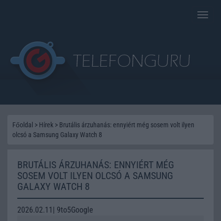
Toggle
naviga
Főoldal
>
Hírek
>
Brutális árzuhanás: ennyiért még sosem volt ilyen
olcsó a Samsung Galaxy Watch 8
BRUTÁLIS ÁRZUHANÁS: ENNYIÉRT MÉG
SOSEM VOLT ILYEN OLCSÓ A SAMSUNG
GALAXY WATCH 8
2026.02.11| 9to5Google