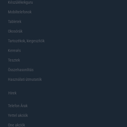
Készülékekguru
Mobiltelefonok
Tabletek
Okosórák
Tartozékok, kiegeszítők
Keresés
Tesztek
Összehasonlítás
Használati útmutatók
Hirek
Telefon Árak
Yettel akciók
One akciók