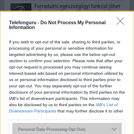
Forradalmi egészségügyi funkció jöhet
a Samsung Galaxy Watch okosórákba
2026.05.10
| SamMobile
Telefonguru -
Do Not Process My Personal
Information
A Samsung órái akár percekkel előre jelezhetik az ájulást
egy új mesterséges intelligenciás fejlesztéssel.
If you wish to opt-out of the sale, sharing to third parties, or
processing of your personal or sensitive information for
targeted advertising by us, please use the below opt-out
Drámai dizájnváltás jön: a Galaxy Watch
section to confirm your selection. Please note that after your
8 már nem lesz teljesen kerek?
opt-out request is processed you may continue seeing
interest-based ads based on personal information utilized by
2025.05.09
| 9to5Google
us or personal information disclosed to third parties prior to
Egy kiszivárgott alkalmazás kódjai és képei szerint a
your opt-out. You may separately opt-out of the further
Samsung új okosórái komoly arculatváltáson esnek át –
disclosure of your personal information by third parties on the
vége a jól megszokott, teljesen kör alakú formának.
IAB’s list of downstream participants. This information may
also be disclosed by us to third parties on the
IAB’s List of
Downstream Participants
that may further disclose it to other
Exkluzív: A Samsung Galaxy Watch 8
third parties.
termékcsaládja Ultra-inspirált dizájnt
kapott
Please note that this website/app uses one or more Google
Personal Data Processing Opt Outs