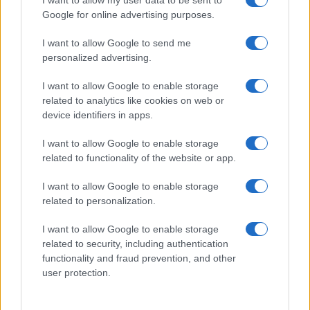
I want to allow my user data to be sent to
a Galaxy Watch modellekhez
Google for online advertising purposes.
Galaxy Watch 8 vagy Pixel Watch 3 – Melyik okosóra a jobb
választás?
I want to allow Google to send me
personalized advertising.
Vége a Tizen-korszaknak: a Samsung megszünteti a Galaxy
Watch Tizen támogatását
I want to allow Google to enable storage
related to analytics like cookies on web or
Galaxy Watch 4: egyes felhasználók még mindig nem
device identifiers in apps.
kapták meg a One UI 8 frissítést
I want to allow Google to enable storage
Érkezik a Samsung Galaxy Watch Ultra2 és Galaxy Watch9
related to functionality of the website or app.
– nagyobb teljesítmény, fejlettebb egészségfigyelés
I want to allow Google to enable storage
További hírek
related to personalization.
I want to allow Google to enable storage
related to security, including authentication
LEGOLVASOTTABBAK
functionality and fraud prevention, and other
user protection.
Számos népszerű Samsung Galaxy készülék kimarad a One
UI 9 frissítésből – itt a lista az érintett modellekről