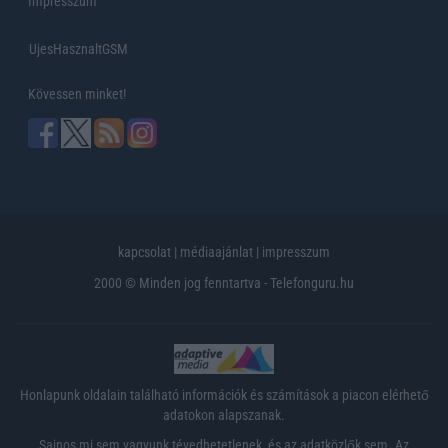
Impresszum
UjesHasznaltGSM
Kövessen minket!
kapcsolat
|
médiaajánlat
|
impresszum
2000 © Minden jog fenntartva - Telefonguru.hu
Honlapunk oldalain található információk és számítások a piacon elérhető
adatokon alapszanak.
Sajnos mi sem vagyunk tévedhetetlenek, és az adatközlők sem. Az