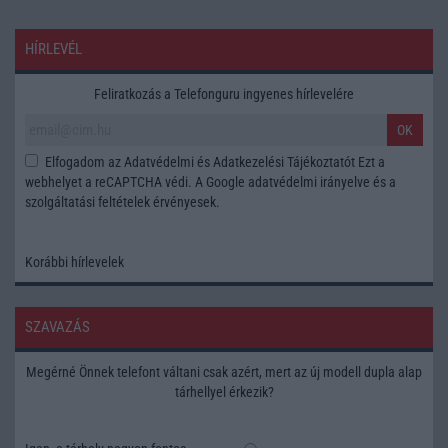
HÍRLEVÉL
Feliratkozás a Telefonguru ingyenes hírlevelére
OK
Elfogadom az
Adatvédelmi és Adatkezelési Tájékoztatót
Ezt a
webhelyet a reCAPTCHA védi. A Google
adatvédelmi irányelve
és a
szolgáltatási feltételek
érvényesek.
Korábbi hírlevelek
SZAVAZÁS
Megérné Önnek telefont váltani csak azért, mert az új modell dupla alap
tárhellyel érkezik?