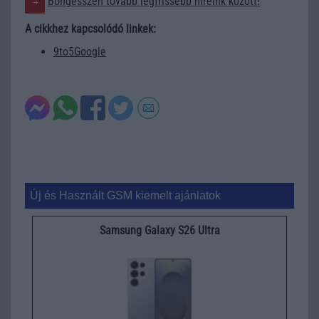
Böngésszen tovább legfrissebb híreink között!
A cikkhez kapcsolódó linkek:
9to5Google
Új és Használt GSM kiemelt ajánlatok
Samsung Galaxy S26 Ultra