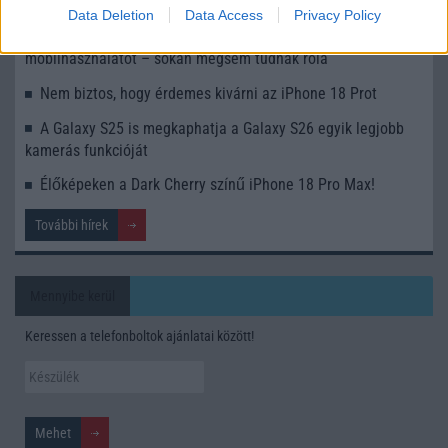
telefonunkon
Data Deletion
Data Access
Privacy Policy
Ez a rejtett Samsung funkció teljesen megváltoztatja a
mobilhasználatot – sokan mégsem tudnak róla
Nem biztos, hogy érdemes kivárni az iPhone 18 Prot
A Galaxy S25 is megkaphatja a Galaxy S26 egyik legjobb
kamerás funkcióját
Élőképeken a Dark Cherry színű iPhone 18 Pro Max!
További hírek
Mennyibe kerül
Keressen a telefonboltok ajánlatai között!