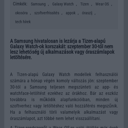
Címkék:
,
,
,
,
Samsung
Galaxy Watch
Tizen
Wear OS
,
,
,
,
okosóra
szoftverfrissítés
appok
óraszíj
tech hírek
A Samsung hivatalosan is lezárja a Tizen-alapú
Galaxy Watch-ok korszakát: szeptember 30-tól nem
lesz lehetőség új alkalmazások vagy óraszámlapok
letöltésére.
A Tizen-alapú Galaxy Watch modellek felhasználói
számára a hónap végén komoly változás jön: szeptember
30-tól a Samsung teljesen megszünteti az app- és
watchface-letöltést ezekhez az órákhoz. Bár az eszköz
továbbra is működik alapfunkcióiban, minden új
szoftverhez vagy letöltéshez való hozzáférés megszűnik.
Ha a felhasználó törli valamelyik alkalmazást vagy
óraszámlapot, azt többé nem lehet visszaállítani.
A Tizen-rendszerről a Wear OS-re való átállás már évek