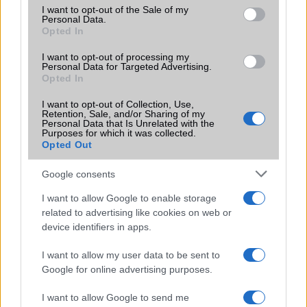
consent section.
I want to opt-out of the Sale of my
Personal Data.
Opted In
KAPCSOLÓDÓ HÍREK
I want to opt-out of processing my
Personal Data for Targeted Advertising.
Változások előtt: közeleg a One UI 8 Watch és a Wear OS 6
Opted In
a Galaxy Watch modellekhez
I want to opt-out of Collection, Use,
Galaxy Watch 8 vagy Pixel Watch 3 – Melyik okosóra a jobb
Retention, Sale, and/or Sharing of my
Personal Data that Is Unrelated with the
választás?
Purposes for which it was collected.
Opted Out
Minden, amit a Samsung One UI 8.5 újításairól tudni
érdemes
Google consents
Galaxy Watch 4: egyes felhasználók még mindig nem
I want to allow Google to enable storage
kapták meg a One UI 8 frissítést
related to advertising like cookies on web or
device identifiers in apps.
Brutális árzuhanás: ennyiért még sosem volt ilyen olcsó a
Samsung Galaxy Watch 8
I want to allow my user data to be sent to
Galaxy Watch felhasználók gyorsabb akkumulátor
Google for online advertising purposes.
merülésről számolnak be egy frissítés után
I want to allow Google to send me