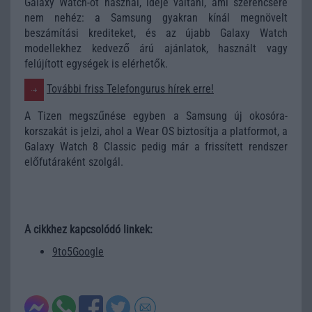
Galaxy Watch-ot használ, ideje váltani, ami szerencsére
nem nehéz: a Samsung gyakran kínál megnövelt
beszámítási krediteket, és az újabb Galaxy Watch
modellekhez kedvező árú ajánlatok, használt vagy
felújított egységek is elérhetők.
További friss Telefongurus hírek erre!
A Tizen megszűnése egyben a Samsung új okosóra-
korszakát is jelzi, ahol a Wear OS biztosítja a platformot, a
Galaxy Watch 8 Classic pedig már a frissített rendszer
előfutáraként szolgál.
A cikkhez kapcsolódó linkek:
9to5Google