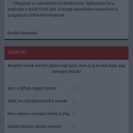
Elfogadom az
Adatvédelmi és Adatkezelési Tájékoztatót
Ezt a
webhelyet a reCAPTCHA védi. A Google
adatvédelmi irányelve
és a
szolgáltatási feltételek
érvényesek.
Korábbi hírlevelek
SZAVAZÁS
Megérné Önnek telefont váltani csak azért, mert az új modell dupla alap
tárhellyel érkezik?
Igen, a tárhely nagyon fontos
Talán, ha más fejlesztések is vannak
Nem, nekem a mostani tárhely is elég
Inkább felhőben tárolok mindent