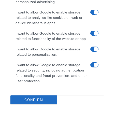
Érkezik a Samsung Galaxy Watch Ultra2 és Galaxy Watch9
personalized advertising.
– nagyobb teljesítmény, fejlettebb egészségfigyelés
I want to allow Google to enable storage
Új Samsung okosóra lehet készülőben, ám ezúttal Wear OS
related to analytics like cookies on web or
nélkül
device identifiers in apps.
További hírek
I want to allow Google to enable storage
related to functionality of the website or app.
I want to allow Google to enable storage
LEGOLVASOTTABBAK
related to personalization.
I want to allow Google to enable storage
Számos népszerű Samsung Galaxy készülék kimarad a One
related to security, including authentication
UI 9 frissítésből – itt a lista az érintett modellekről
functionality and fraud prevention, and other
iPhone 18 bemutató dátum - ekkor rántja le a leplet az
user protection.
Apple az új csúcsmobilokról
Az Android rejtett automatizmusai: hat funkció, amely
észrevétlenül könnyíti meg a mindennapokat
CONFIRM
Google Maps vs. Waze: A két navigációs óriás küzdelme a