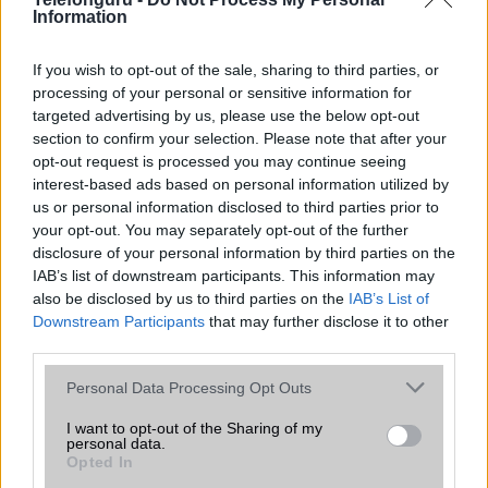
bemutatkozhat, miközben az áremelésekről szóló
Information
találgatások továbbra is beárnyékolják a rajtot.
If you wish to opt-out of the sale, sharing to third parties, or
Az Android rejtett automatizmusai: hat
processing of your personal or sensitive information for
funkció, amely észrevétlenül könnyíti
targeted advertising by us, please use the below opt-out
meg a mindennapokat
section to confirm your selection. Please note that after your
2026.06.14
| Android Police
opt-out request is processed you may continue seeing
Sok felhasználó külön alkalmazásokra esküszik, pedig az
interest-based ads based on personal information utilized by
Android már évek óta olyan intelligens funkciókat kínál,
us or personal information disclosed to third parties prior to
amelyek maguktól dolgoznak a háttérben.
your opt-out. You may separately opt-out of the further
disclosure of your personal information by third parties on the
IAB’s list of downstream participants. This information may
Google Maps vs. Waze: A két
also be disclosed by us to third parties on the
IAB’s List of
navigációs óriás küzdelme a
telefonunkon
Downstream Participants
that may further disclose it to other
third parties.
2026.08.09
| Android Police
Bár a Google mindkét alkalmazást birtokolja, még mindig
Please note that this website/app uses one or more Google
Personal Data Processing Opt Outs
nyomós okunk van mindkettőt feltelepíteni.
services and may gather and store information including but
not limited to your visit or usage behaviour. You may click to
I want to opt-out of the Sharing of my
personal data.
grant or deny consent to Google and its third-party tags to
Opted In
use your data for below specified purposes in below Google