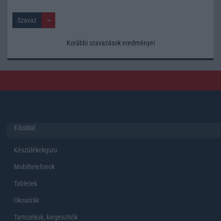
Korábbi szavazások eredményei
Főoldal
Készülékekguru
Mobiltelefonok
Tabletek
Okosórák
Tartozékok, kiegeszítők