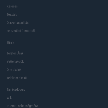
Keresés
Tesztek
Összehasonlítás
Használati útmutatók
Hirek
Telefon Árak
Yettel akciók
One akciók
Telekom akciók
Tanácsdóguru
Wiki
Internet sebességmérő