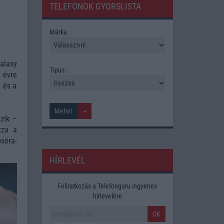
TELEFONOK GYORSLISTA
Márka :
alaxy
Tipus :
 évre
 és a
zik –
zza a
sóra-
HÍRLEVÉL
Feliratkozás a Telefonguru ingyenes
hírlevelére
OK