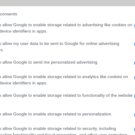
SM kiemelt ajánlatok
consents
S25 Ultra
Samsung Galaxy S25
Samsung Galaxy S26
o allow Google to enable storage related to advertising like cookies on
evice identifiers in apps.
o allow my user data to be sent to Google for online advertising
s.
to allow Google to send me personalized advertising.
o allow Google to enable storage related to analytics like cookies on
SM
Euro Gsm
Nelly GSM
evice identifiers in apps.
sznált)
222.000 Ft (új)
245.000 Ft (új)
o allow Google to enable storage related to functionality of the website
o allow Google to enable storage related to personalization.
s népszerű Samsung
iPhone 18 bemutató dát
 készülék kimarad a
ekkor rántja le a leplet 
o allow Google to enable storage related to security, including
9 frissítésből – itt a
Apple az új csúcsmobil
cation functionality and fraud prevention, and other user protection.