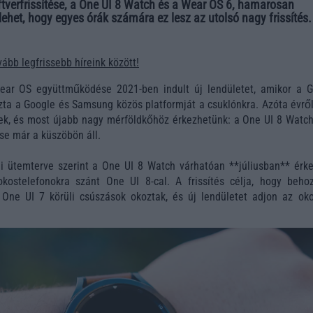
tverfrissítése, a One UI 8 Watch és a Wear OS 6, hamarosan
ehet, hogy egyes órák számára ez lesz az utolsó nagy frissítés.
ább legfrissebb híreink között!
ar OS együttműködése 2021-ben indult új lendületet, amikor a G
zta a Google és Samsung közös platformját a csuklónkra. Azóta évről
sek, és most újabb nagy mérföldkőhöz érkezhetünk: a One UI 8 Watch
e már a küszöbön áll.
i ütemterve szerint a One UI 8 Watch várhatóan **júliusban** érke
ostelefonokra szánt One UI 8-cal. A frissítés célja, hogy beho
 One UI 7 körüli csúszások okoztak, és új lendületet adjon az oko