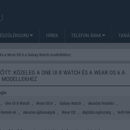
KÉSZÜLÉKGURU
HÍREK
TELEFON ÁRAK
TANÁ
h és a Wear OS 6 a Galaxy Watch modellekhez
ŐTT: KÖZELEG A ONE UI 8 WATCH ÉS A WEAR OS 6 A
 MODELLEKHEZ
ogle
,
,
,
,
,
One UI 8 Watch
Wear OS 6
Galaxy Watch
okosóra frissítés
,
,
,
,
Gemini AI
okosóra újdonságok
Wear OS
digitális egészség
tech hí