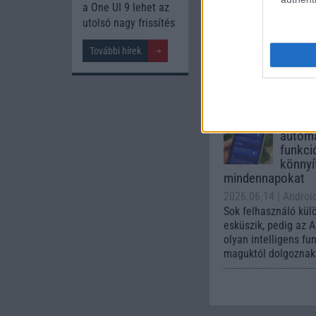
lista a
a One UI 9 lehet az
2026.06.30
| Phone
utolsó nagy frissítés
A One UI 9 érkezése
intelligencia-funkci
További hírek
kezelőfelületet hoz
csúcskategóriás és 
készülék számára ez
Az Andr
automa
funkci
könnyí
mindennapokat
2026.06.14
| Androi
Sok felhasználó kül
esküszik, pedig az 
olyan intelligens fu
maguktól dolgoznak 