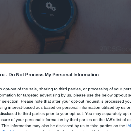
obb újdonsága, hogy a Galaxy Watch modellek átváltanak a **Wear O
ru -
Do Not Process My Personal Information
empontból is jelentős:
 új generációs mesterséges intelligenciája felváltja az eddigi G
to opt-out of the sale, sharing to third parties, or processing of your per
formation for targeted advertising by us, please use the below opt-out s
r selection. Please note that after your opt-out request is processed y
 új antioxidáns indexet vezethet be, amely kiegészíti a már me
eing interest-based ads based on personal information utilized by us or
ókat.
disclosed to third parties prior to your opt-out. You may separately opt-
 az órafelület is: a kiszivárgott információk szerint megjelenik a S
losure of your personal information by third parties on the IAB’s list of
plikációként (kis információs modulként) működhet több óraszámlap
. This information may also be disclosed by us to third parties on the
IA