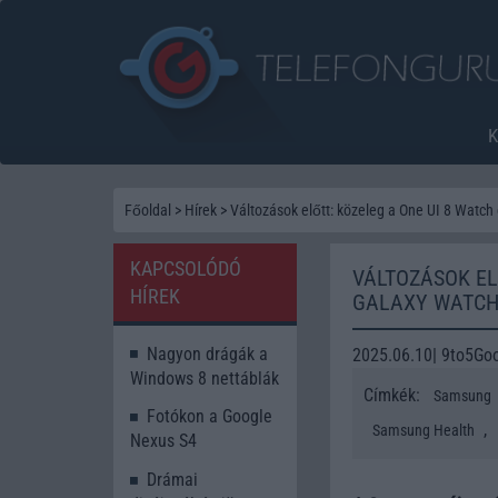
Főoldal
>
Hírek
>
Változások előtt: közeleg a One UI 8 Watc
KAPCSOLÓDÓ
VÁLTOZÁSOK EL
HÍREK
GALAXY WATCH
Nagyon drágák a
2025.06.10| 9to5Go
Windows 8 nettáblák
Címkék:
Samsung
Fotókon a Google
,
Samsung Health
Nexus S4
Drámai