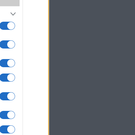
um -
az
okról