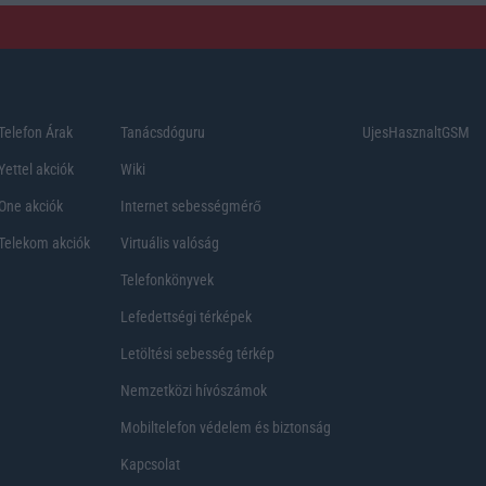
Telefon Árak
Tanácsdóguru
UjesHasznaltGSM
Yettel akciók
Wiki
One akciók
Internet sebességmérő
Telekom akciók
Virtuális valóság
Telefonkönyvek
Lefedettségi térképek
Letöltési sebesség térkép
Nemzetközi hívószámok
Mobiltelefon védelem és biztonság
Kapcsolat