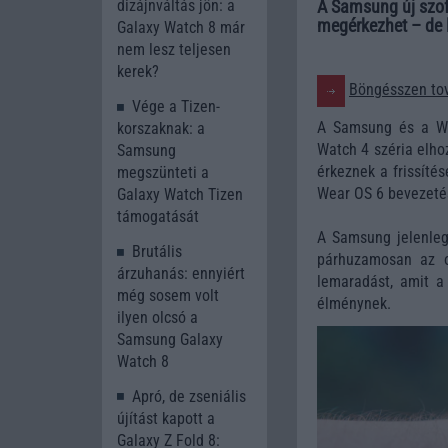
A Samsung új szof
dizájnváltás jön: a
megérkezhet – de l
Galaxy Watch 8 már
nem lesz teljesen
kerek?
Böngésszen tov
Vége a Tizen-
A Samsung és a We
korszaknak: a
Watch 4 széria elho
Samsung
érkeznek a frissíté
megszünteti a
Wear OS 6 bevezetés
Galaxy Watch Tizen
támogatását
A Samsung jelenleg
Brutális
párhuzamosan az ok
árzuhanás: ennyiért
lemaradást, amit a
még sosem volt
élménynek.
ilyen olcsó a
Samsung Galaxy
Watch 8
Apró, de zseniális
újítást kapott a
Galaxy Z Fold 8: