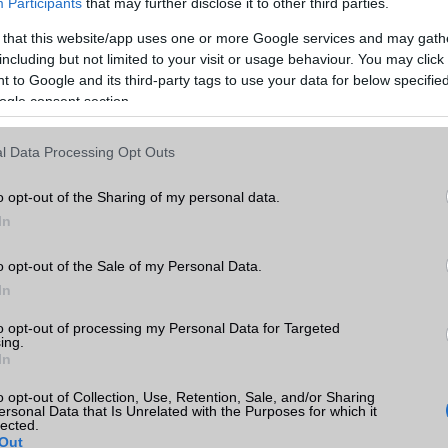
Participants
that may further disclose it to other third parties.
 minden modellre vonatkozik. Bár a Galaxy Watch 6 és az újabb esz
k a frissítést, a régebbi órák – például a Watch 4 és 5 – ese
 that this website/app uses one or more Google services and may gath
lesz-e az utolsó nagy frissítés**, vagy egyáltalán részesülnek-e benn
including but not limited to your visit or usage behaviour. You may click 
 to Google and its third-party tags to use your data for below specifi
y döntés előtt áll: meddig támogatja még az első Wear OS-es modell
ogle consent section.
lja a jövőbeli okosórákat a Google-lel való együttműködés fényében?
l Data Processing Opt Outs
o opt-out of the Sharing of my personal data.
In
ó linkek:
o opt-out of the Sale of my Personal Data.
In
to opt-out of processing my Personal Data for Targeted
ing.
In
o opt-out of Collection, Use, Retention, Sale, and/or Sharing
ersonal Data that Is Unrelated with the Purposes for which it
lected.
Out