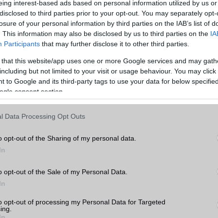
eing interest-based ads based on personal information utilized by us or
lvesztése funkció, amely a Pixel Watch 3-ra érkezik, az eszköz állap
disclosed to third parties prior to your opt-out. You may separately opt-
gíti. A menstruációkövetés funkcióval a felhasználók nyomon követ
losure of your personal information by third parties on the IAB’s list of
ejelzést kaphatnak a következő menstruációs időszakukról.
. This information may also be disclosed by us to third parties on the
IA
Participants
that may further disclose it to other third parties.
fejlődik: az új frissítéssel egyszerűbb lesz az audiotartalmak keze
 that this website/app uses one or more Google services and may gath
égével. A YouTube Music Wear OS alkalmazásában például megjelenik
including but not limited to your visit or usage behaviour. You may click 
zatekerés és a 30 másodperces gyors előretekerés, valami
 to Google and its third-party tags to use your data for below specifi
5x, .8x, 1x, 1.2x, 1.5x, 1.8x, 2x). Bár a „lejátszási várólista vezérlé
ogle consent section.
lesztések ígéretesek a jövőre nézve.
l Data Processing Opt Outs
ítés tehát nemcsak az esztétikai és funkcionális élményt javítja, h
tot is gördülékenyebbé teszi a Pixel Watch felhasználók számára.
o opt-out of the Sharing of my personal data.
In
elefongurus hírek erre!
o opt-out of the Sale of my Personal Data.
In
ó linkek:
to opt-out of processing my Personal Data for Targeted
ing.
In