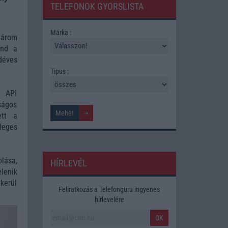
TELEFONOK GYORSLISTA
Márka :
három
ind a
déves
Tipus :
ő API
ságos
ett a
leges
lása,
HÍRLEVÉL
lenik
kerül
Feliratkozás a Telefonguru ingyenes
hírlevelére
OK