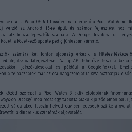
enése után a Wear OS 5.1 frissítés már elérhető a Pixel Watch mind
 új verzió az Android 15-re épül, és számos fejlesztést hoz m
d az alkalmazásfejlesztők számára. A Google továbbra is negye
t követ, a következő update pedig júniusban várható.
esztők számára két fontos újdonság érkezik: a Hitelesítéskezel
édialejátszás kiterjesztése. Az új API lehetővé teszi a bizton
szavakkal, jelszókulcsokkal és például a Google-fiókkal. Emell
ön a felhasználók már az óra hangszóróját is kiválaszthatják elsőd
ések között szerepel a Pixel Watch 3 aktív előlapjának finomhango
ways-on Display) mód most egy tabletta alakú kijelzőelemen belül je
ezett sárga akcentusszín helyett egy semlegesebb szürke árnyalat 
revetíti a dinamikus színtémák eljövetelét.