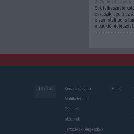
2026.06.14
| Androi
Sok felhasználó kül
esküszik, pedig az 
olyan intelligens fu
maguktól dolgoznak 
Főoldal
Készülékekguru
Hirek
Mobiltelefonok
Tabletek
Okosórák
Tartozékok, kiegeszítők