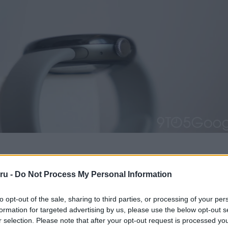
en is történt változás: a Ne zavarjanak, a Lefekvés és a Színház 
„Módok” menüpont alatt találhatók. A Google Sans betűtípus visszaté
ru -
Do Not Process My Personal Information
készülékre, miután egy korábbi frissítéssel ideiglenesen a Roboto vá
to opt-out of the sale, sharing to third parties, or processing of your per
formation for targeted advertising by us, please use the below opt-out s
 Drop új funkciói között szerepel az automatikus lefekvési mód, 
r selection. Please note that after your opt-out request is processed y
tch 3-on debütált, és hamarosan a Pixel Watch 2-re is megérkezi