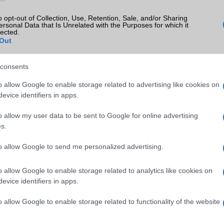
o opt-out of Collection, Use, Retention, Sale, and/or Sharing
ersonal Data that Is Unrelated with the Purposes for which it
lected.
Out
consents
o allow Google to enable storage related to advertising like cookies on
evice identifiers in apps.
SM kiemelt ajánlatok
o allow my user data to be sent to Google for online advertising
S25 Ultra
Samsung Galaxy A56
Samsung Galaxy S26 Ultr
s.
to allow Google to send me personalized advertising.
o allow Google to enable storage related to analytics like cookies on
evice identifiers in apps.
o allow Google to enable storage related to functionality of the website
SM
Euro Gsm
Nelly GSM