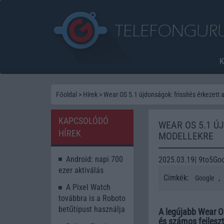
Főoldal
>
Hírek
>
Wear OS 5.1 újdonságok: frissítés érkezett 
KAPCSOLÓDÓ
WEAR OS 5.1 Ú
HÍREK
MODELLEKRE
Android: napi 700
2025.03.19| 9to5Go
ezer aktiválás
Címkék:
,
Google
A Pixel Watch
továbbra is a Roboto
betűtípust használja
A legújabb Wear O
és számos fejleszt