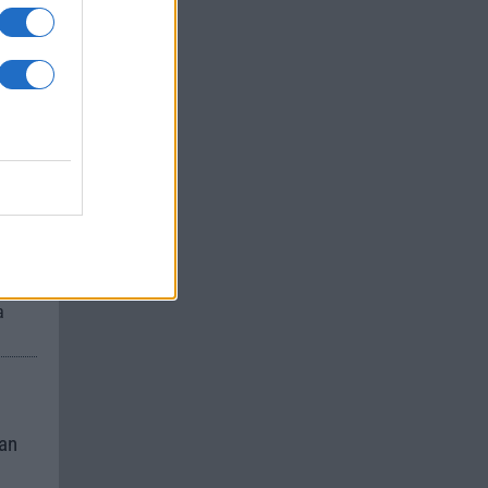
um -
az
okról
 Pro
t,
a
kan