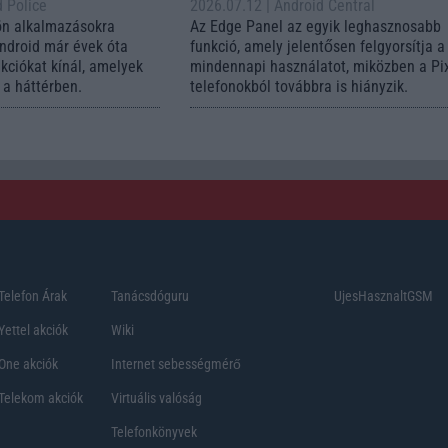
d Police
2026.07.12
| Android Central
ön alkalmazásokra
Az Edge Panel az egyik leghasznosabb
Android már évek óta
funkció, amely jelentősen felgyorsítja a
nkciókat kínál, amelyek
mindennapi használatot, miközben a Pi
a háttérben.
telefonokból továbbra is hiányzik.
Telefon Árak
Tanácsdóguru
UjesHasznaltGSM
Yettel akciók
Wiki
One akciók
Internet sebességmérő
Telekom akciók
Virtuális valóság
Telefonkönyvek