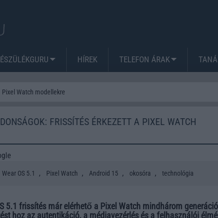
KÉSZÜLÉKGURU
HÍREK
TELEFON ÁRAK
TANÁ
a Pixel Watch modellekre
JDONSÁGOK: FRISSÍTÉS ÉRKEZETT A PIXEL WATCH
ogle
,
,
,
,
Wear OS 5.1
Pixel Watch
Android 15
okosóra
technológia
S 5.1 frissítés már elérhető a Pixel Watch mindhárom generáció
ést hoz az autentikáció, a médiavezérlés és a felhasználói élm