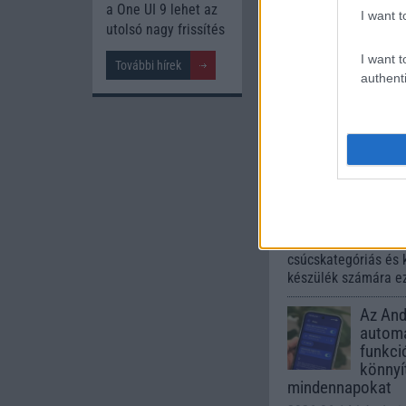
245.000 Ft (ha
a One UI 9 lehet az
I want t
utolsó nagy frissítés
I want t
További hírek
authenti
Számo
Galaxy
One UI 
lista a
2026.06.30
| Phone
A One UI 9 érkezése
intelligencia-funkci
kezelőfelületet hoz
csúcskategóriás és 
készülék számára ez
Az Andr
automa
funkci
könnyí
mindennapokat