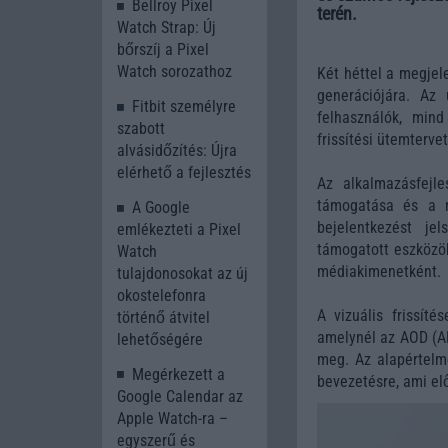
Bellroy Pixel
terén.
Watch Strap: Új
bőrszíj a Pixel
Watch sorozathoz
Két héttel a megjel
generációjára. Az
Fitbit személyre
felhasználók, min
szabott
frissítési ütemterve
alvásidőzítés: Újra
elérhető a fejlesztés
Az alkalmazásfejl
támogatása és a m
A Google
bejelentkezést jel
emlékezteti a Pixel
támogatott eszközök
Watch
médiakimenetként.
tulajdonosokat az új
okostelefonra
A vizuális frissít
történő átvitel
amelynél az AOD (Al
lehetőségére
meg. Az alapértelm
Megérkezett a
bevezetésre, ami elő
Google Calendar az
Apple Watch-ra –
egyszerű és