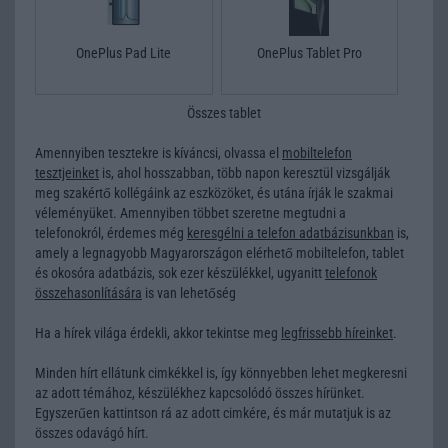
OnePlus Pad Lite
OnePlus Tablet Pro
Összes tablet
Amennyiben tesztekre is kíváncsi, olvassa el
mobiltelefon
tesztjeinket
is, ahol hosszabban, több napon keresztül vizsgálják
meg szakértő kollégáink az eszközöket, és utána írják le szakmai
véleményüket. Amennyiben többet szeretne megtudni a
telefonokról, érdemes még
keresgélni a telefon adatbázisunkban
is,
amely a legnagyobb Magyarországon elérhető mobiltelefon, tablet
és okosóra adatbázis, sok ezer készülékkel, ugyanitt
telefonok
összehasonlítására
is van lehetőség
Ha a hírek világa érdekli, akkor tekintse meg
legfrissebb híreinket
.
Minden hírt ellátunk cimkékkel is, így könnyebben lehet megkeresni
az adott témához, készülékhez kapcsolódó összes hírünket.
Egyszerűen kattintson rá az adott cimkére, és már mutatjuk is az
összes odavágó hírt.