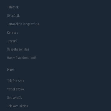
Tabletek
Okosórák
Tartozékok, kiegeszítők
Keresés
Tesztek
Összehasonlítás
Használati útmutatók
Hirek
Telefon Árak
Yettel akciók
One akciók
Telekom akciók