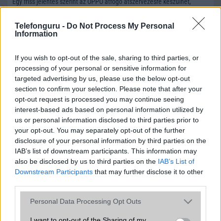
Egy friss jelentés szerint az OPPO átfogó átszervezésre készülhet,
amely nemcsak a OnePlus nemzetközi jelenlétét, hanem a realme
működését is jelentősen átalakíthatja.
Telefonguru -
Do Not Process My Personal
Information
Véget ér egy legenda - Ez lehet a OnePlus
utolsó hete önálló márkaként
If you wish to opt-out of the sale, sharing to third parties, or
2026.07.14
processing of your personal or sensitive information for
targeted advertising by us, please use the below opt-out
Egy friss hír szerint az Oppo napokon belül alapjaiban alakíthatja át a
OnePlus működését, amely ennek okán Európából és az Egyesült
section to confirm your selection. Please note that after your
Államokból is eltűnhet.
opt-out request is processed you may continue seeing
interest-based ads based on personal information utilized by
A OnePlus európai jövője kérdéses, egyre
us or personal information disclosed to third parties prior to
több felhasználó panaszkodik garanciális
your opt-out. You may separately opt-out of the further
problémákra
disclosure of your personal information by third parties on the
2026.07.07
IAB’s list of downstream participants. This information may
Szaporodnak a panaszok, miközben egyre több jel utal arra, hogy a
also be disclosed by us to third parties on the
IAB’s List of
gyártó fokozatosan háttérbe szorulhat Európában.
Downstream Participants
that may further disclose it to other
third parties.
Fordulat Európában: a OnePlus már az
OPPO készülékeit ajánlja saját weboldalán
Please note that this website/app uses one or more Google
Personal Data Processing Opt Outs
2026.07.01
services and may gather and store information including but
not limited to your visit or usage behaviour. You may click to
I want to opt-out of the Sharing of my