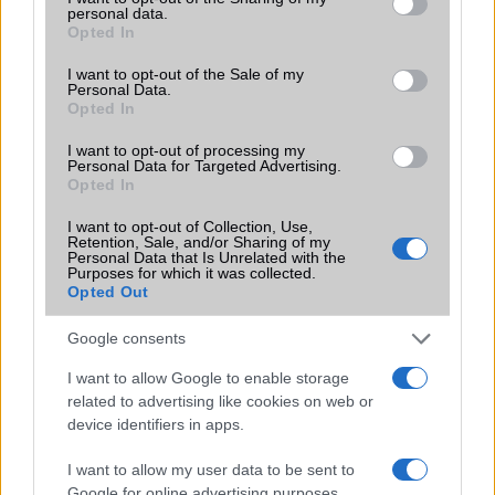
Látványos változás kezdődött a OnePlus európai működésében, amely
personal data.
grant or deny consent to Google and its third-party tags to
tovább erősíti az OPPO-val való egyesülésről szóló találgatásokat.
Opted In
use your data for below specified purposes in below Google
consent section.
A OnePlus nem tűnik el, de elveszti
I want to opt-out of the Sale of my
Personal Data.
önállóságát: az OPPO-ba olvad a legendás
Opted In
márka
2026.06.25
I want to opt-out of processing my
Personal Data for Targeted Advertising.
Újabb átszervezési pletykák szerint az OPPO, a OnePlus és a realme
Opted In
egyetlen struktúrába olvadhat össze.
I want to opt-out of Collection, Use,
A OnePlus 16 végre elhozhatja a
Retention, Sale, and/or Sharing of my
kávamentes kijelzők korszakát
Personal Data that Is Unrelated with the
Purposes for which it was collected.
2026.06.16
Opted Out
Egy új szivárgás szerint a OnePlus 16 minden eddiginél vékonyabb
Google consents
kijelzőkeretekkel és rendkívül magas képfrissítéssel érkezhet.
I want to allow Google to enable storage
Hatalmas akkumulátorral érkezett a
related to advertising like cookies on web or
OnePlus Nord CE6 Lite
device identifiers in apps.
2026.05.08
I want to allow my user data to be sent to
7000 mAh-s telep, 144 Hz-es kijelző és új MediaTek chip az elérhetőbb
Google for online advertising purposes.
árkategóriában.