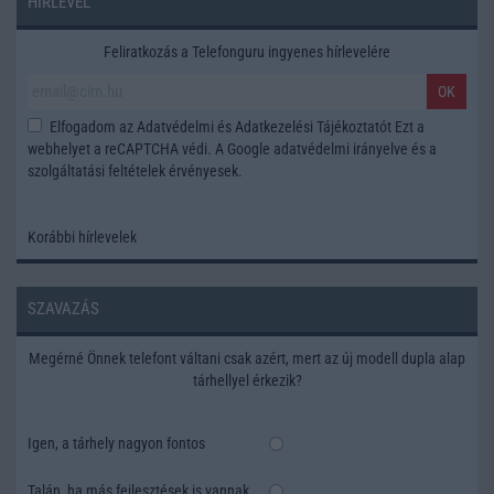
HÍRLEVÉL
Feliratkozás a Telefonguru ingyenes hírlevelére
OK
Elfogadom az
Adatvédelmi és Adatkezelési Tájékoztatót
Ezt a
webhelyet a reCAPTCHA védi. A Google
adatvédelmi irányelve
és a
szolgáltatási feltételek
érvényesek.
Korábbi hírlevelek
SZAVAZÁS
Megérné Önnek telefont váltani csak azért, mert az új modell dupla alap
tárhellyel érkezik?
Igen, a tárhely nagyon fontos
Talán, ha más fejlesztések is vannak