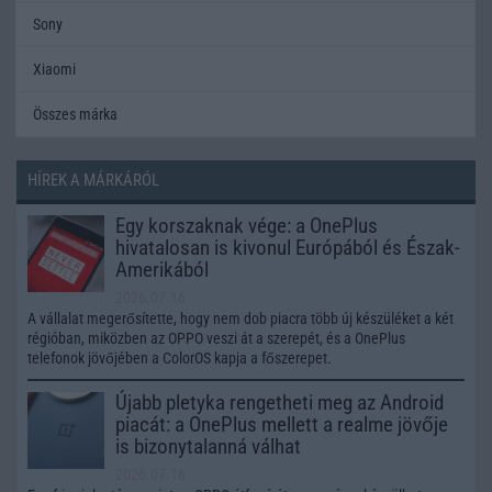
Sony
Xiaomi
Összes márka
HÍREK A MÁRKÁRÓL
Egy korszaknak vége: a OnePlus
hivatalosan is kivonul Európából és Észak-
Amerikából
2026.07.16
A vállalat megerősítette, hogy nem dob piacra több új készüléket a két
régióban, miközben az OPPO veszi át a szerepét, és a OnePlus
telefonok jövőjében a ColorOS kapja a főszerepet.
Újabb pletyka rengetheti meg az Android
piacát: a OnePlus mellett a realme jövője
is bizonytalanná válhat
2026.07.16