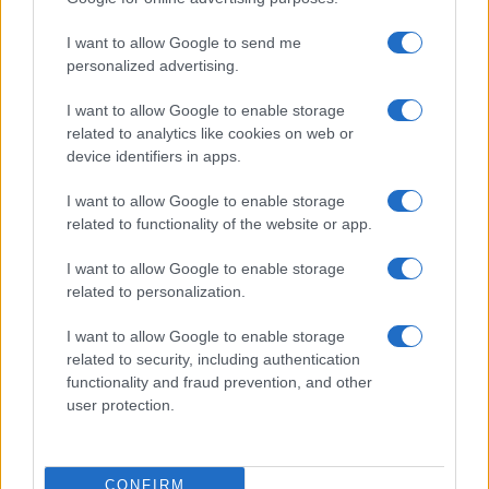
Brutális akkumulátorral érkezett a
I want to allow Google to send me
OnePlus Nord CE6
personalized advertising.
2026.05.08
I want to allow Google to enable storage
Snapdragon 7s Gen 4 chip, 8000 mAh-s telep és extrém strapabíróság a
related to analytics like cookies on web or
középkategóriában.
device identifiers in apps.
Összeolvad a OnePlus és a Realme – új
I want to allow Google to enable storage
korszak kezdődik a mobilpiacon
related to functionality of the website or app.
2026.04.30
I want to allow Google to enable storage
Egységes termékfejlesztés jöhet, de veszélybe kerülhet a márkák
related to personalization.
egyedisége.
I want to allow Google to enable storage
related to security, including authentication
További hírek
functionality and fraud prevention, and other
user protection.
Mennyibe kerül
Keressen a telefonboltok ajánlatai között!
CONFIRM