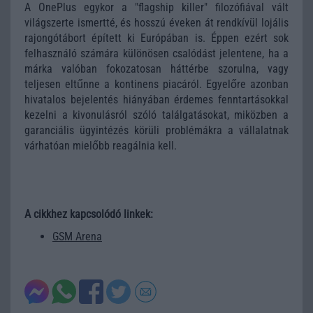
A OnePlus egykor a "flagship killer" filozófiával vált
világszerte ismertté, és hosszú éveken át rendkívül lojális
rajongótábort épített ki Európában is. Éppen ezért sok
felhasználó számára különösen csalódást jelentene, ha a
márka valóban fokozatosan háttérbe szorulna, vagy
teljesen eltűnne a kontinens piacáról. Egyelőre azonban
hivatalos bejelentés hiányában érdemes fenntartásokkal
kezelni a kivonulásról szóló találgatásokat, miközben a
garanciális ügyintézés körüli problémákra a vállalatnak
várhatóan mielőbb reagálnia kell.
A cikkhez kapcsolódó linkek:
GSM Arena