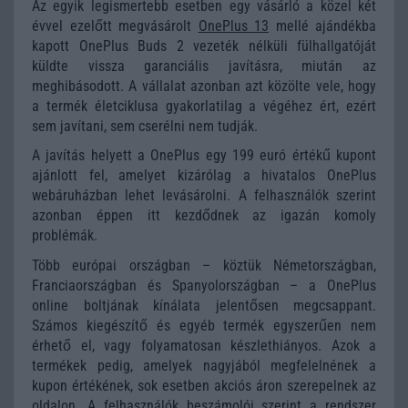
Az egyik legismertebb esetben egy vásárló a közel két
évvel ezelőtt megvásárolt
OnePlus 13
mellé ajándékba
kapott OnePlus Buds 2 vezeték nélküli fülhallgatóját
küldte vissza garanciális javításra, miután az
meghibásodott. A vállalat azonban azt közölte vele, hogy
a termék életciklusa gyakorlatilag a végéhez ért, ezért
sem javítani, sem cserélni nem tudják.
A javítás helyett a OnePlus egy 199 euró értékű kupont
ajánlott fel, amelyet kizárólag a hivatalos OnePlus
webáruházban lehet levásárolni. A felhasználók szerint
azonban éppen itt kezdődnek az igazán komoly
problémák.
Több európai országban – köztük Németországban,
Franciaországban és Spanyolországban – a OnePlus
online boltjának kínálata jelentősen megcsappant.
Számos kiegészítő és egyéb termék egyszerűen nem
érhető el, vagy folyamatosan készlethiányos. Azok a
termékek pedig, amelyek nagyjából megfelelnének a
kupon értékének, sok esetben akciós áron szerepelnek az
oldalon. A felhasználók beszámolói szerint a rendszer