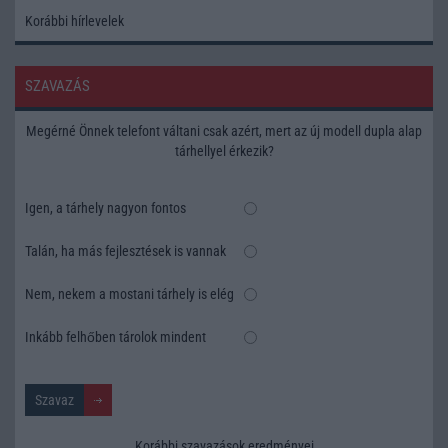
Korábbi hírlevelek
SZAVAZÁS
Megérné Önnek telefont váltani csak azért, mert az új modell dupla alap
tárhellyel érkezik?
Igen, a tárhely nagyon fontos
Talán, ha más fejlesztések is vannak
Nem, nekem a mostani tárhely is elég
Inkább felhőben tárolok mindent
Korábbi szavazások eredményei