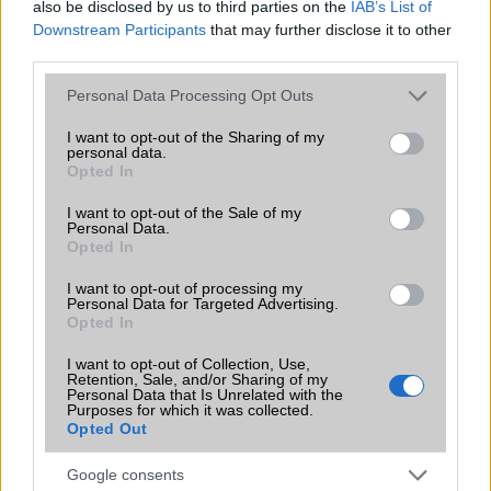
also be disclosed by us to third parties on the
IAB’s List of
Downstream Participants
that may further disclose it to other
third parties.
Please note that this website/app uses one or more Google
Personal Data Processing Opt Outs
Számos népszerű Samsung Galaxy
services and may gather and store information including but
készülék kimarad a One UI 9
not limited to your visit or usage behaviour. You may click to
I want to opt-out of the Sharing of my
personal data.
frissítésből – itt a lista az érintett
grant or deny consent to Google and its third-party tags to
Opted In
modellekről
use your data for below specified purposes in below Google
consent section.
2026.06.30
| Phone Arena
I want to opt-out of the Sale of my
Personal Data.
A One UI 9 érkezése új mesterséges intelligencia-
Opted In
funkciókat és továbbfejlesztett kezelőfelületet hoz,
azonban több korábbi csúcskategóriás és középkategóriás
I want to opt-out of processing my
Galaxy készülék számára ez lesz az út vége.
Personal Data for Targeted Advertising.
Opted In
iPhone 18 bemutató dátum - ekkor
rántja le a leplet az Apple az új
I want to opt-out of Collection, Use,
Retention, Sale, and/or Sharing of my
csúcsmobilokról
Personal Data that Is Unrelated with the
Purposes for which it was collected.
2026.06.29
| Phone Arena
Opted Out
A szeptemberi eseményen az iPhone 18 Pro modellek
mellett a régóta pletykált hajlítható iPhone Ultra is
Google consents
bemutatkozhat, miközben az áremelésekről szóló