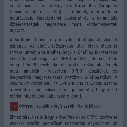
emiatt már az Európai Fogyasztói Központhoz (European
Consumer Centre – ECC) is fordultak, ahol állítólag
megtévesztő kereskedelmi gyakorlat és a garanciális
kötelezettségek megsértése miatt kezdeményeztek
eljárást.
A háttérben többen egy nagyobb stratégiai átalakulást
sejtenek. Az elmúlt időszakban több olyan lépés is
történt, amely arra utalhat, hogy a OnePlus fokozatosan
elveszíti önállóságát az OPPO mellett. Nemrég több
európai OnePlus weboldalon már olyan reklámok jelentek
meg, amelyek kifejezetten OPPO készülékek és
kiegészítők megvásárlására ösztönzik a látogatókat. A
vásárlókat közvetlenül az OPPO hivatalos webáruházába
irányítják át, ami sokak szerint jól mutatja, hogy a két
márka integrációja újabb szintre lépett.
Olvasson tovább a legfrissebb híreink között!
Ehhez társul az is, hogy a OnePlus és az OPPO szoftverei
évekkel ezelőtt jelentősen közeledtek egymáshoz: az