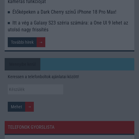
kamerás funkcióját
Élőképeken a Dark Cherry színű iPhone 18 Pro Max!
Itt a vég a Galaxy S23 széria számára: a One UI 9 lehet az
utolsó nagy frissítés
További hírek
Mennyibe kerül
Keressen a telefonboltok ajánlatai között!
TELEFONOK GYORSLISTA