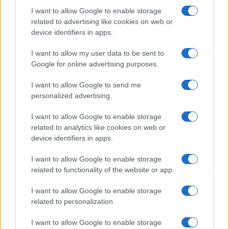
találgatások továbbra is beárnyékolják a rajtot.
I want to allow Google to enable storage
related to advertising like cookies on web or
Az Android rejtett automatizmusai: hat
device identifiers in apps.
funkció, amely észrevétlenül könnyíti
meg a mindennapokat
I want to allow my user data to be sent to
2026.06.14
| Android Police
Google for online advertising purposes.
Sok felhasználó külön alkalmazásokra esküszik, pedig az
Android már évek óta olyan intelligens funkciókat kínál,
I want to allow Google to send me
amelyek maguktól dolgoznak a háttérben.
personalized advertising.
I want to allow Google to enable storage
Ez a rejtett Samsung funkció teljesen
related to analytics like cookies on web or
megváltoztatja a mobilhasználatot –
device identifiers in apps.
sokan mégsem tudnak róla
2026.07.12
| Android Central
I want to allow Google to enable storage
Az Edge Panel az egyik leghasznosabb funkció, amely
related to functionality of the website or app.
jelentősen felgyorsítja a mindennapi használatot,
miközben a Pixel telefonokból továbbra is hiányzik.
I want to allow Google to enable storage
related to personalization.
I want to allow Google to enable storage