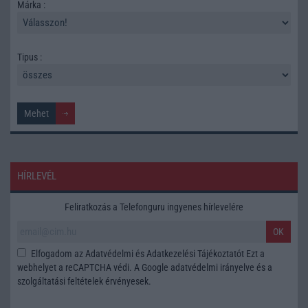
Márka :
Tipus :
HÍRLEVÉL
Feliratkozás a Telefonguru ingyenes hírlevelére
OK
Elfogadom az
Adatvédelmi és Adatkezelési Tájékoztatót
Ezt a
webhelyet a reCAPTCHA védi. A Google
adatvédelmi irányelve
és a
szolgáltatási feltételek
érvényesek.