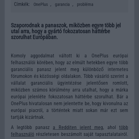
Címkék:
,
,
OnePlus
garancia
probléma
Szaporodnak a panaszok, miközben egyre több jel
utal arra, hogy a gyártó fokozatosan háttérbe
szorulhat Európában.
Komoly aggodalmat váltott ki a OnePlus európai
felhasználói körében, hogy az elmúlt hetekben egyre több
garanciális panasz jelent meg különböző internetes
fórumokon és közösségi oldalakon. Több vásárló szerint a
vállalat garanciális ügyintézése jelentősen romlott,
miközben számos körülmény arra utalhat, hogy a márka
európai jelenléte fokozatosan háttérbe szorulhat. Bár a
OnePlus hivatalosan nem jelentette be, hogy kivonulna az
európai piacról, a történtek miatt sokan már ezt sem
tartják kizártnak.
A legtöbb panasz
a Redditen jelent meg
, ahol
több
felhasználó
részletesen beszámolt saját tapasztalatairól.