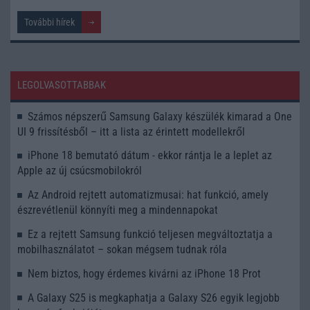
További hírek
LEGOLVASOTTABBAK
Számos népszerű Samsung Galaxy készülék kimarad a One
UI 9 frissítésből – itt a lista az érintett modellekről
iPhone 18 bemutató dátum - ekkor rántja le a leplet az
Apple az új csúcsmobilokról
Az Android rejtett automatizmusai: hat funkció, amely
észrevétlenül könnyíti meg a mindennapokat
Ez a rejtett Samsung funkció teljesen megváltoztatja a
mobilhasználatot – sokan mégsem tudnak róla
Nem biztos, hogy érdemes kivárni az iPhone 18 Prot
A Galaxy S25 is megkaphatja a Galaxy S26 egyik legjobb