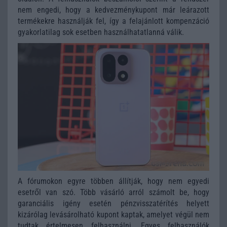
nem engedi, hogy a kedvezménykupont már leárazott
termékekre használják fel, így a felajánlott kompenzáció
gyakorlatilag sok esetben használhatatlanná válik.
A fórumokon egyre többen állítják, hogy nem egyedi
esetről van szó. Több vásárló arról számolt be, hogy
garanciális igény esetén pénzvisszatérítés helyett
kizárólag levásárolható kupont kaptak, amelyet végül nem
tudtak értelmesen felhasználni. Egyes felhasználók