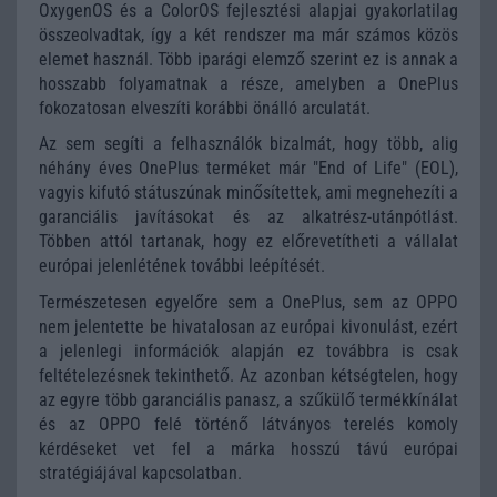
OxygenOS és a ColorOS fejlesztési alapjai gyakorlatilag
összeolvadtak, így a két rendszer ma már számos közös
elemet használ. Több iparági elemző szerint ez is annak a
hosszabb folyamatnak a része, amelyben a OnePlus
fokozatosan elveszíti korábbi önálló arculatát.
Az sem segíti a felhasználók bizalmát, hogy több, alig
néhány éves OnePlus terméket már "End of Life" (EOL),
vagyis kifutó státuszúnak minősítettek, ami megnehezíti a
garanciális javításokat és az alkatrész-utánpótlást.
Többen attól tartanak, hogy ez előrevetítheti a vállalat
európai jelenlétének további leépítését.
Természetesen egyelőre sem a OnePlus, sem az OPPO
nem jelentette be hivatalosan az európai kivonulást, ezért
a jelenlegi információk alapján ez továbbra is csak
feltételezésnek tekinthető. Az azonban kétségtelen, hogy
az egyre több garanciális panasz, a szűkülő termékkínálat
és az OPPO felé történő látványos terelés komoly
kérdéseket vet fel a márka hosszú távú európai
stratégiájával kapcsolatban.