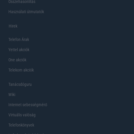
Összehasonlítás
Használati útmutatók
Hirek
Telefon Árak
Yettel akciók
One akciók
Telekom akciók
Tanácsdóguru
Wiki
Internet sebességmérő
Virtuális valóság
Telefonkönyvek