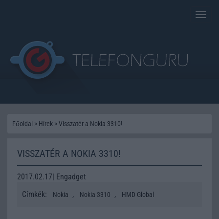
Toggle
naviga
Főoldal
>
Hírek
>
Visszatér a Nokia 3310!
VISSZATÉR A NOKIA 3310!
2017.02.17| Engadget
Címkék:
,
,
Nokia
Nokia 3310
HMD Global