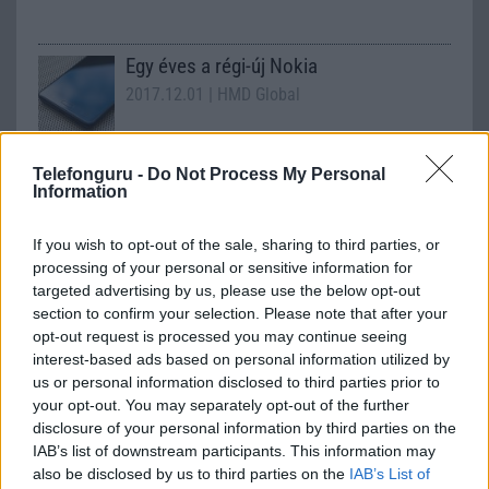
Egy éves a régi-új Nokia
2017.12.01
| HMD Global
A HMD Global, a Nokia telefonok új otthona idén ünnepli
Telefonguru -
Do Not Process My Personal
első születésnapját.
Information
If you wish to opt-out of the sale, sharing to third parties, or
Gyorsítsd fel a telefonod!
processing of your personal or sensitive information for
targeted advertising by us, please use the below opt-out
2015.12.01
| Phone Arena
section to confirm your selection. Please note that after your
opt-out request is processed you may continue seeing
Bizonyára sokan tudják – és még többen nem – hogy az
interest-based ads based on personal information utilized by
androidos okostelefon gyári kezelőfelületének helyére
us or personal information disclosed to third parties prior to
tetszés szerinti változat telepíthető a Google Playről, a
your opt-out. You may separately opt-out of the further
választás attól függ, hogy a gyorsaság, a kevés RAM
disclosure of your personal information by third parties on the
fogyasztása vagy a csili-vili megjelenés a fontos.
IAB’s list of downstream participants. This information may
also be disclosed by us to third parties on the
IAB’s List of