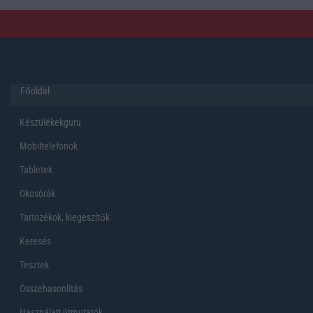
Főoldal
Készülékekguru
Mobiltelefonok
Tabletek
Okosórák
Tartozékok, kiegeszítők
Keresés
Tesztek
Összehasonlítás
Használati útmutatók