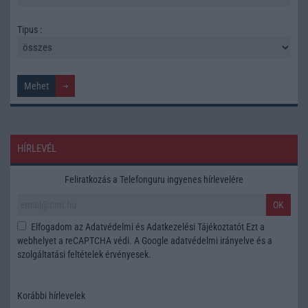
Tipus :
HÍRLEVÉL
Feliratkozás a Telefonguru ingyenes hírlevelére
OK
Elfogadom az
Adatvédelmi és Adatkezelési Tájékoztatót
Ezt a
webhelyet a reCAPTCHA védi. A Google
adatvédelmi irányelve
és a
szolgáltatási feltételek
érvényesek.
Korábbi hírlevelek