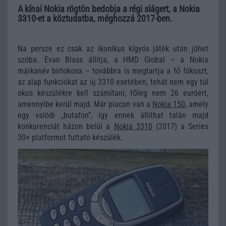
A kínai Nokia rögtön bedobja a régi slágert, a Nokia
3310-et a köztudatba, méghozzá 2017-ben.
Na persze ez csak az ikonikus kígyós játék után jöhet
szóba. Evan Blass állítja, a HMD Global – a Nokia
márkanév birtokosa – továbbra is megtartja a fő fókuszt,
az alap funkciókat az új 3310 esetében, tehát nem egy túl
okos készülékre kell számítani, főleg nem 26 euróért,
amennyibe kerül majd. Már piacon van a
Nokia 150
, amely
egy valódi „butafon”, így ennek állíthat talán majd
konkurenciát házon belül a
Nokia 3310
(2017) a Series
30+ platformot futtató készülék.