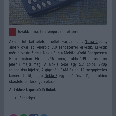
További friss Telefongurus hírek erre!
Az említett két telefon mellett várjuk már a
Nokia 6
-ot is,
amely gyárilag Android 7.0 rendszerrel érkezik. Érkezik
még a
Nokia 5
és a
Nokia 3
is a Mobile World Congressen
Barcelonában. Előbbi 245 eurós, utóbbi 149 eurós áron
jelenik majd meg. A
Nokia 5
-be egy 5.2 colos, 720p
felbontású kijelző, 2 gigabájt RAM és eg 12 megapixeles
kamera kerül, míg a
Nokia 3
egy belépőszintű, androidos
okostelefon lesz igen olcsón.
A cikkhez kapcsolódó linkek:
Engadget