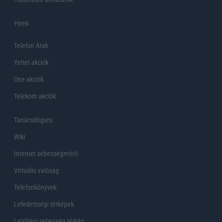
Hirek
Telefon Árak
Yettel akciók
One akciók
Telekom akciók
Tanácsdóguru
Wiki
Internet sebességmérő
Virtuális valóság
Telefonkönyvek
Lefedettségi térképek
Letöltési sebesség térkép