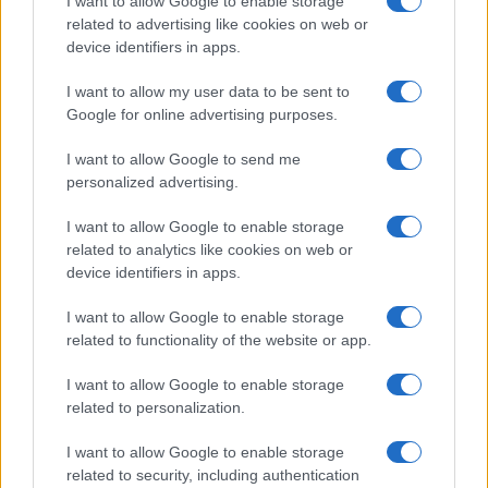
I want to allow Google to enable storage
related to advertising like cookies on web or
device identifiers in apps.
LEGOLVASOTTABBAK
I want to allow my user data to be sent to
Google for online advertising purposes.
Számos népszerű Samsung Galaxy készülék kimarad a One
I want to allow Google to send me
UI 9 frissítésből – itt a lista az érintett modellekről
personalized advertising.
iPhone 18 bemutató dátum - ekkor rántja le a leplet az
Apple az új csúcsmobilokról
I want to allow Google to enable storage
related to analytics like cookies on web or
Az Android rejtett automatizmusai: hat funkció, amely
device identifiers in apps.
észrevétlenül könnyíti meg a mindennapokat
I want to allow Google to enable storage
Ez a rejtett Samsung funkció teljesen megváltoztatja a
related to functionality of the website or app.
mobilhasználatot – sokan mégsem tudnak róla
I want to allow Google to enable storage
Nem biztos, hogy érdemes kivárni az iPhone 18 Prot
related to personalization.
A Galaxy S25 is megkaphatja a Galaxy S26 egyik legjobb
kamerás funkcióját
I want to allow Google to enable storage
related to security, including authentication
Élőképeken a Dark Cherry színű iPhone 18 Pro Max!