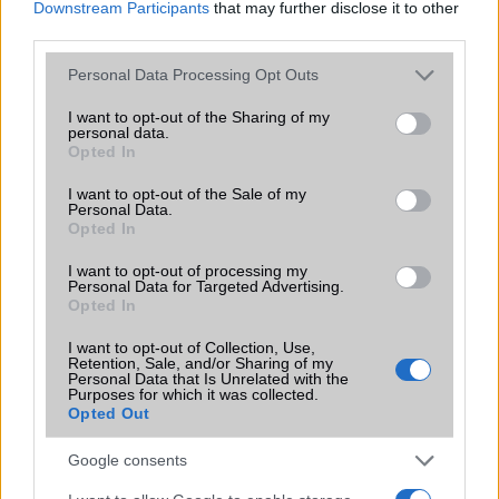
Downstream Participants
that may further disclose it to other
third parties.
Please note that this website/app uses one or more Google
KAPCSOLÓDÓ HÍREK
Personal Data Processing Opt Outs
services and may gather and store information including but
not limited to your visit or usage behaviour. You may click to
I want to opt-out of the Sharing of my
MWC: Ez a MeeGo utójda - videón a Jolla Sailfish
personal data.
grant or deny consent to Google and its third-party tags to
Opted In
Németországba már szinte biztosan jön a Nokia
use your data for below specified purposes in below Google
consent section.
I want to opt-out of the Sale of my
Kígyós játékkal tért vissza a Nokia 3310
Personal Data.
Opted In
Drágábban jön a Nokia 3310, mint vártuk
I want to opt-out of processing my
Egy éves a régi-új Nokia
Personal Data for Targeted Advertising.
Opted In
Új Nokiák Magyarországon
I want to opt-out of Collection, Use,
A Boring Phone egy átlátszó flip telefon, ami buta, de
Retention, Sale, and/or Sharing of my
Personal Data that Is Unrelated with the
imádjuk
Purposes for which it was collected.
Opted Out
Lesz még Nokia telefon? Aggodalmak között a márka
szerelmesei
Google consents
További hírek