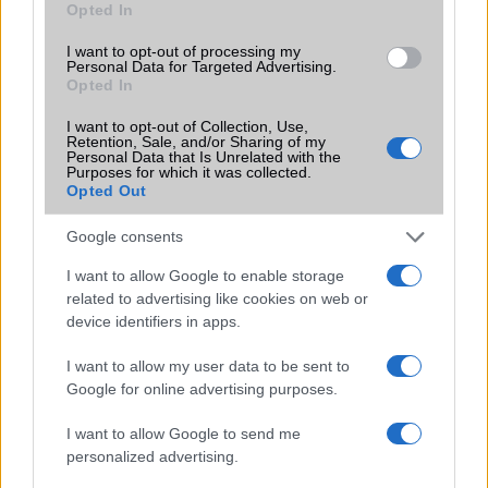
iPhone 6: 4.9 colos kijelzõvel
Opted In
I want to opt-out of processing my
További hírek
Personal Data for Targeted Advertising.
Opted In
I want to opt-out of Collection, Use,
Retention, Sale, and/or Sharing of my
LEGOLVASOTTABBAK
Personal Data that Is Unrelated with the
Purposes for which it was collected.
Opted Out
Számos népszerű Samsung Galaxy készülék kimarad a One
UI 9 frissítésből – itt a lista az érintett modellekről
Google consents
iPhone 18 bemutató dátum - ekkor rántja le a leplet az
I want to allow Google to enable storage
Apple az új csúcsmobilokról
related to advertising like cookies on web or
device identifiers in apps.
Az Android rejtett automatizmusai: hat funkció, amely
észrevétlenül könnyíti meg a mindennapokat
I want to allow my user data to be sent to
Ez a rejtett Samsung funkció teljesen megváltoztatja a
Google for online advertising purposes.
mobilhasználatot – sokan mégsem tudnak róla
I want to allow Google to send me
Nem biztos, hogy érdemes kivárni az iPhone 18 Prot
personalized advertising.
A Galaxy S25 is megkaphatja a Galaxy S26 egyik legjobb