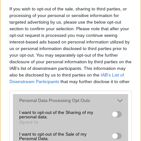
Az Edge Panel az egyik leghasznosabb funkció, amely
jelentősen felgyorsítja a mindennapi használatot,
If you wish to opt-out of the sale, sharing to third parties, or
miközben a Pixel telefonokból továbbra is hiányzik.
processing of your personal or sensitive information for
targeted advertising by us, please use the below opt-out
section to confirm your selection. Please note that after your
opt-out request is processed you may continue seeing
interest-based ads based on personal information utilized by
us or personal information disclosed to third parties prior to
KAPCSOLÓDÓ HÍREK
your opt-out. You may separately opt-out of the further
disclosure of your personal information by third parties on the
Átlátszó kijelző színesben, olcsón
IAB’s list of downstream participants. This information may
also be disclosed by us to third parties on the
IAB’s List of
HD videón a sárga iPhone 5C
Downstream Participants
that may further disclose it to other
third parties.
Friss fotókon az aranyszínű iPhone 5S!
Please note that this website/app uses one or more Google
Itt az iPhone 5S tudáslistája
Personal Data Processing Opt Outs
services and may gather and store information including but
Akár ilyen is lehetne az Android 5.0
not limited to your visit or usage behaviour. You may click to
I want to opt-out of the Sharing of my
personal data.
grant or deny consent to Google and its third-party tags to
Csinálj HUD-ot az iPhone-odból!
Opted In
use your data for below specified purposes in below Google
Kijött az iOS 7.0.4
consent section.
I want to opt-out of the Sale of my
Personal Data.