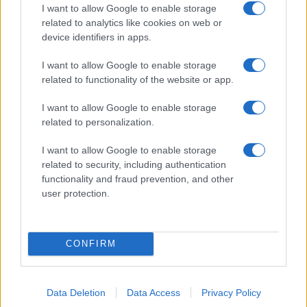
I want to allow Google to enable storage
kamerás funkcióját
related to analytics like cookies on web or
device identifiers in apps.
Élőképeken a Dark Cherry színű iPhone 18 Pro Max!
Itt a vég a Galaxy S23 széria számára: a One UI 9 lehet az
I want to allow Google to enable storage
utolsó nagy frissítés
related to functionality of the website or app.
További hírek
I want to allow Google to enable storage
related to personalization.
I want to allow Google to enable storage
Mennyibe kerül
related to security, including authentication
functionality and fraud prevention, and other
Keressen a telefonboltok ajánlatai között!
user protection.
CONFIRM
TELEFONOK GYORSLISTA
Data Deletion
Data Access
Privacy Policy