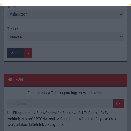
Márka :
Tipus :
HÍRLEVÉL
Feliratkozás a Telefonguru ingyenes hírlevelére
OK
Elfogadom az
Adatvédelmi és Adatkezelési Tájékoztatót
Ezt a
webhelyet a reCAPTCHA védi. A Google
adatvédelmi irányelve
és a
szolgáltatási feltételek
érvényesek.