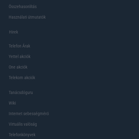
Összehasonlítás
Használati útmutatók
Hirek
Telefon Árak
Yettel akciók
One akciók
Telekom akciók
Tanácsdóguru
Wiki
Internet sebességmérő
Virtuális valóság
Telefonkönyvek