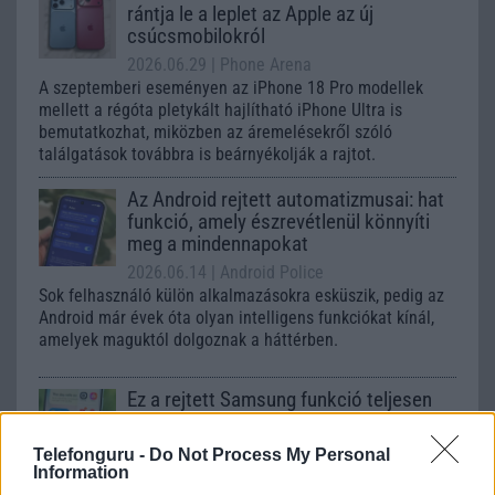
rántja le a leplet az Apple az új
csúcsmobilokról
2026.06.29
| Phone Arena
A szeptemberi eseményen az iPhone 18 Pro modellek
mellett a régóta pletykált hajlítható iPhone Ultra is
bemutatkozhat, miközben az áremelésekről szóló
találgatások továbbra is beárnyékolják a rajtot.
Az Android rejtett automatizmusai: hat
funkció, amely észrevétlenül könnyíti
meg a mindennapokat
2026.06.14
| Android Police
Sok felhasználó külön alkalmazásokra esküszik, pedig az
Android már évek óta olyan intelligens funkciókat kínál,
amelyek maguktól dolgoznak a háttérben.
Ez a rejtett Samsung funkció teljesen
megváltoztatja a mobilhasználatot –
sokan mégsem tudnak róla
Telefonguru -
Do Not Process My Personal
2026.07.12
| Android Central
Information