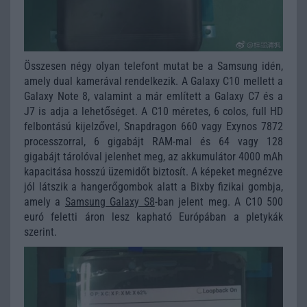
Összesen négy olyan telefont mutat be a Samsung idén,
amely dual kamerával rendelkezik. A Galaxy C10 mellett a
Galaxy Note 8, valamint a már említett a Galaxy C7 és a
J7 is adja a lehetőséget. A C10 méretes, 6 colos, full HD
felbontású kijelzővel, Snapdragon 660 vagy Exynos 7872
processzorral, 6 gigabájt RAM-mal és 64 vagy 128
gigabájt tárolóval jelenhet meg, az akkumulátor 4000 mAh
kapacitása hosszú üzemidőt biztosít. A képeket megnézve
jól látszik a hangerőgombok alatt a Bixby fizikai gombja,
amely a
Samsung Galaxy S8
-ban jelent meg. A C10 500
euró feletti áron lesz kapható Európában a pletykák
szerint.