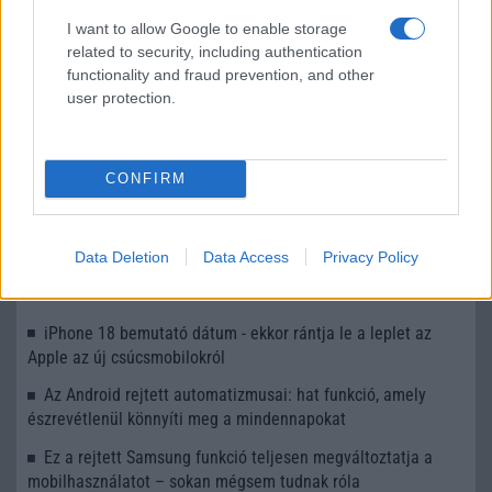
I want to allow Google to enable storage
Megjelent a Galaxy J8
related to security, including authentication
functionality and fraud prevention, and other
Dual csúszkás kamerát hoz a Mi Mix 3
user protection.
További hírek
CONFIRM
LEGOLVASOTTABBAK
Data Deletion
Data Access
Privacy Policy
Számos népszerű Samsung Galaxy készülék kimarad a One
UI 9 frissítésből – itt a lista az érintett modellekről
iPhone 18 bemutató dátum - ekkor rántja le a leplet az
Apple az új csúcsmobilokról
Az Android rejtett automatizmusai: hat funkció, amely
észrevétlenül könnyíti meg a mindennapokat
Ez a rejtett Samsung funkció teljesen megváltoztatja a
mobilhasználatot – sokan mégsem tudnak róla