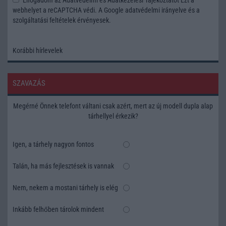
webhelyet a reCAPTCHA védi. A Google
adatvédelmi irányelve
és a
szolgáltatási feltételek
érvényesek.
Korábbi hírlevelek
SZAVAZÁS
Megérné Önnek telefont váltani csak azért, mert az új modell dupla alap
tárhellyel érkezik?
Igen, a tárhely nagyon fontos
Talán, ha más fejlesztések is vannak
Nem, nekem a mostani tárhely is elég
Inkább felhőben tárolok mindent