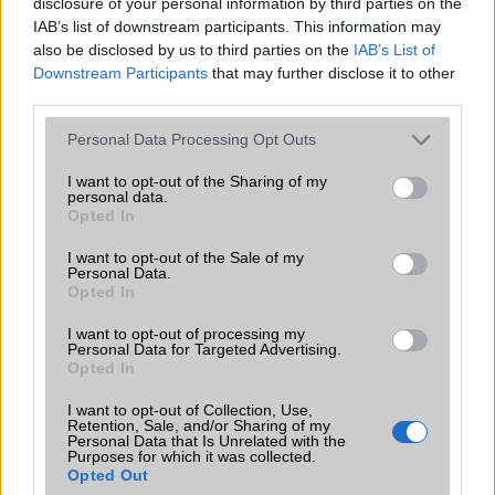
disclosure of your personal information by third parties on the
Galaxy készülék számára ez lesz az út vége.
IAB’s list of downstream participants. This information may
also be disclosed by us to third parties on the
IAB’s List of
iPhone 18 bemutató dátum - ekkor
Downstream Participants
that may further disclose it to other
rántja le a leplet az Apple az új
third parties.
csúcsmobilokról
2026.06.29
| Phone Arena
Please note that this website/app uses one or more Google
Personal Data Processing Opt Outs
A szeptemberi eseményen az iPhone 18 Pro modellek
services and may gather and store information including but
mellett a régóta pletykált hajlítható iPhone Ultra is
not limited to your visit or usage behaviour. You may click to
I want to opt-out of the Sharing of my
personal data.
bemutatkozhat, miközben az áremelésekről szóló
grant or deny consent to Google and its third-party tags to
Opted In
találgatások továbbra is beárnyékolják a rajtot.
use your data for below specified purposes in below Google
consent section.
I want to opt-out of the Sale of my
Az Android rejtett automatizmusai: hat
Personal Data.
funkció, amely észrevétlenül könnyíti
Opted In
meg a mindennapokat
I want to opt-out of processing my
2026.06.14
| Android Police
Personal Data for Targeted Advertising.
Sok felhasználó külön alkalmazásokra esküszik, pedig az
Opted In
Android már évek óta olyan intelligens funkciókat kínál,
amelyek maguktól dolgoznak a háttérben.
I want to opt-out of Collection, Use,
Retention, Sale, and/or Sharing of my
Personal Data that Is Unrelated with the
Purposes for which it was collected.
Ez a rejtett Samsung funkció teljesen
Opted Out
megváltoztatja a mobilhasználatot –