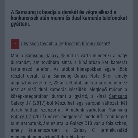
A Samsung is beadja a derekát és végre elkezd a
konkurensek után menni és dual kamerás telefonokat
gyártani.
Olvasson tovább a legfrissebb híreink között!
Már a
Samsung Galaxy S8
-nál is várta mindenki a nagy
durranást, ám továbbra sincs a kínálatban két kamerát
tartalmazó telefon. Az utóbbi hónapokban egyre több
részlet derült ki a
Samsung Galaxy Note
8-ról, amely
augusztus vége felé, 23-án debütál, ám várhatóan nem ez
lesz az első dual kamerás készülék. Meglepő módon a
középkategóriában durrant a gyártó, a kínai
Samsung
Galaxy J7 (2017)
-ből készülhet egy európai változat, két
darab hátlapi szenzorral. A nálunk várhatóan
Samsung
Galaxy C7
(2017) néven megjelenő modellről több képet
is mutathatunk, ám ezúttal a Galaxy C10 van a fókuszban,
amely értelemszerűen a Galaxy C termékcsalád
magasabban pozícionált darabja lesz.