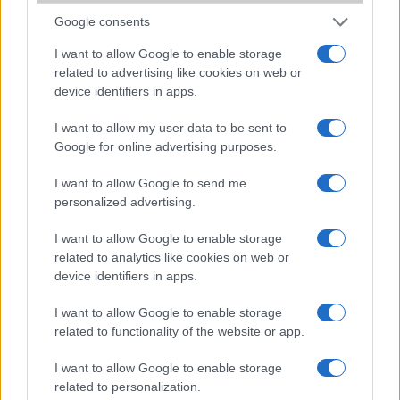
sokan mégsem tudnak róla
Google consents
2026.07.12
| Android Central
I want to allow Google to enable storage
Az Edge Panel az egyik leghasznosabb funkció, amely
jelentősen felgyorsítja a mindennapi használatot,
related to advertising like cookies on web or
miközben a Pixel telefonokból továbbra is hiányzik.
device identifiers in apps.
I want to allow my user data to be sent to
Google for online advertising purposes.
I want to allow Google to send me
personalized advertising.
KAPCSOLÓDÓ HÍREK
I want to allow Google to enable storage
Dupla kamerával jöhet a HTC One utódja
related to analytics like cookies on web or
Hat colos kijelző, jobb kamera, nagyszerű ár
device identifiers in apps.
Hat col, dual húsz megapixel és jó ár
I want to allow Google to enable storage
related to functionality of the website or app.
Dual kamera középkategóriás telefonokba
I want to allow Google to enable storage
Cubot X18 Plus: dual kamera fillérekért
related to personalization.
Samsung Galaxy S9+ teszt: a két kamera menő