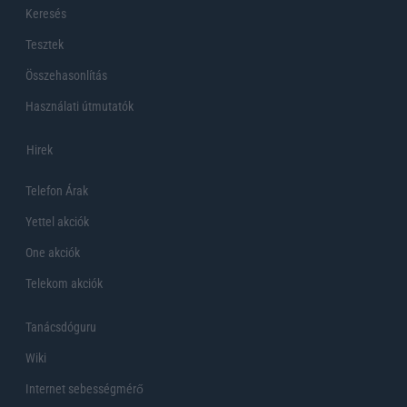
Keresés
Tesztek
Összehasonlítás
Használati útmutatók
Hirek
Telefon Árak
Yettel akciók
One akciók
Telekom akciók
Tanácsdóguru
Wiki
Internet sebességmérő