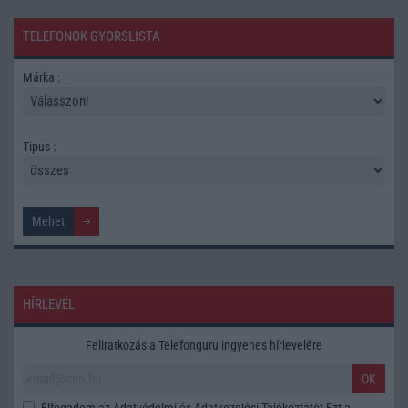
TELEFONOK GYORSLISTA
Márka :
Tipus :
HÍRLEVÉL
Feliratkozás a Telefonguru ingyenes hírlevelére
OK
Elfogadom az
Adatvédelmi és Adatkezelési Tájékoztatót
Ezt a