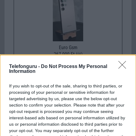
Euro Gsm
267.000 Ft (új)
Telefonguru -
Do Not Process My Personal
Information
If you wish to opt-out of the sale, sharing to third parties, or
Számos népszerű Samsung Galaxy
processing of your personal or sensitive information for
készülék kimarad a One UI 9
targeted advertising by us, please use the below opt-out
frissítésből – itt a lista az érintett
section to confirm your selection. Please note that after your
modellekről
opt-out request is processed you may continue seeing
2026.06.30
| Phone Arena
interest-based ads based on personal information utilized by
A One UI 9 érkezése új mesterséges intelligencia-
us or personal information disclosed to third parties prior to
funkciókat és továbbfejlesztett kezelőfelületet hoz,
your opt-out. You may separately opt-out of the further
azonban több korábbi csúcskategóriás és középkategóriás