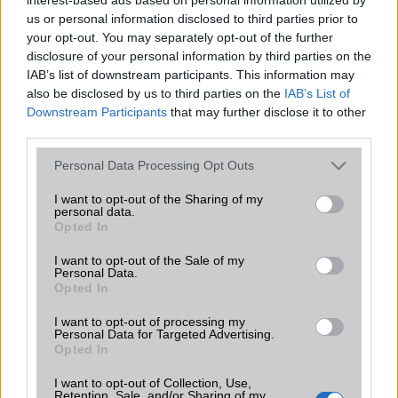
megváltoztatja a mobilhasználatot –
us or personal information disclosed to third parties prior to
sokan mégsem tudnak róla
your opt-out. You may separately opt-out of the further
2026.07.12
| Android Central
disclosure of your personal information by third parties on the
Az Edge Panel az egyik leghasznosabb funkció, amely
IAB’s list of downstream participants. This information may
jelentősen felgyorsítja a mindennapi használatot,
also be disclosed by us to third parties on the
IAB’s List of
miközben a Pixel telefonokból továbbra is hiányzik.
Downstream Participants
that may further disclose it to other
third parties.
Please note that this website/app uses one or more Google
Personal Data Processing Opt Outs
services and may gather and store information including but
not limited to your visit or usage behaviour. You may click to
I want to opt-out of the Sharing of my
KAPCSOLÓDÓ HÍREK
personal data.
grant or deny consent to Google and its third-party tags to
Opted In
use your data for below specified purposes in below Google
Google Keep: jegyzetek a felhőben és mobilon
consent section.
I want to opt-out of the Sale of my
Personal Data.
Apró, ám annál hasznosabb újítást kapott a Google Keep
Opted In
Hamarosan lehúzhatjuk a Google Keep jegyzeteinket a
I want to opt-out of processing my
záróképernyőről
Personal Data for Targeted Advertising.
Opted In
Bárcsak úgy működne a Google Keep, mint a Pixel
I want to opt-out of Collection, Use,
Screenshots!
Retention, Sale, and/or Sharing of my