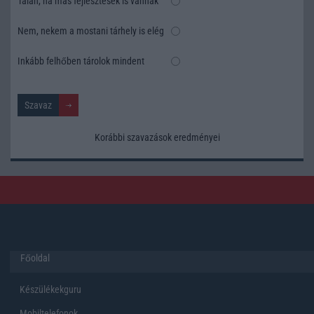
Talán, ha más fejlesztések is vannak
Nem, nekem a mostani tárhely is elég
Inkább felhőben tárolok mindent
Korábbi szavazások eredményei
Főoldal
Készülékekguru
Mobiltelefonok