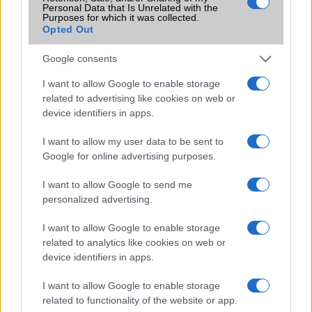
Personal Data that Is Unrelated with the
A Google Keep rendszerszintű alkalmazássá válhat -
Purposes for which it was collected.
nagyobb fejlesztések jöhetnek
Opted Out
6 ok, amiért nem váltom le a Google Keepet
Google consents
A Google Keep megkezdi az emlékeztetők átköltöztetését
I want to allow Google to enable storage
a Google Tasksbe
related to advertising like cookies on web or
device identifiers in apps.
Évek óta alábecsülöd a Google Keepet, pedig tele van
rejtett funkciókkal
I want to allow my user data to be sent to
Google for online advertising purposes.
További hírek
I want to allow Google to send me
personalized advertising.
LEGOLVASOTTABBAK
I want to allow Google to enable storage
related to analytics like cookies on web or
Számos népszerű Samsung Galaxy készülék kimarad a One
device identifiers in apps.
UI 9 frissítésből – itt a lista az érintett modellekről
I want to allow Google to enable storage
iPhone 18 bemutató dátum - ekkor rántja le a leplet az
related to functionality of the website or app.
Apple az új csúcsmobilokról