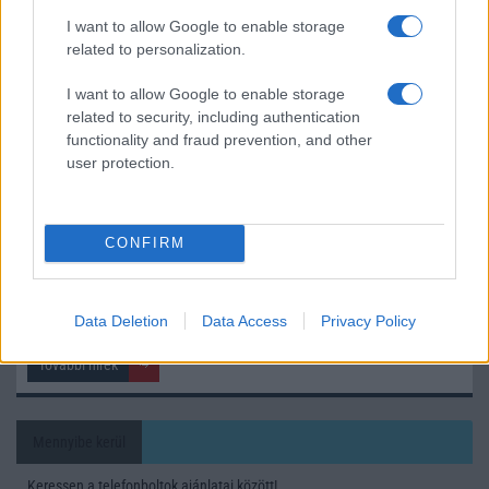
I want to allow Google to enable storage
Az Android rejtett automatizmusai: hat funkció, amely
related to personalization.
észrevétlenül könnyíti meg a mindennapokat
I want to allow Google to enable storage
Ez a rejtett Samsung funkció teljesen megváltoztatja a
related to security, including authentication
mobilhasználatot – sokan mégsem tudnak róla
functionality and fraud prevention, and other
Nem biztos, hogy érdemes kivárni az iPhone 18 Prot
user protection.
A Galaxy S25 is megkaphatja a Galaxy S26 egyik legjobb
kamerás funkcióját
CONFIRM
Élőképeken a Dark Cherry színű iPhone 18 Pro Max!
Itt a vég a Galaxy S23 széria számára: a One UI 9 lehet az
utolsó nagy frissítés
Data Deletion
Data Access
Privacy Policy
További hírek
Mennyibe kerül
Keressen a telefonboltok ajánlatai között!