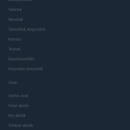
Tabletek
Okosórák
Tartozékok, kiegeszítők
Keresés
Tesztek
Összehasonlítás
Használati útmutatók
Hirek
Telefon Árak
Yettel akciók
One akciók
Telekom akciók