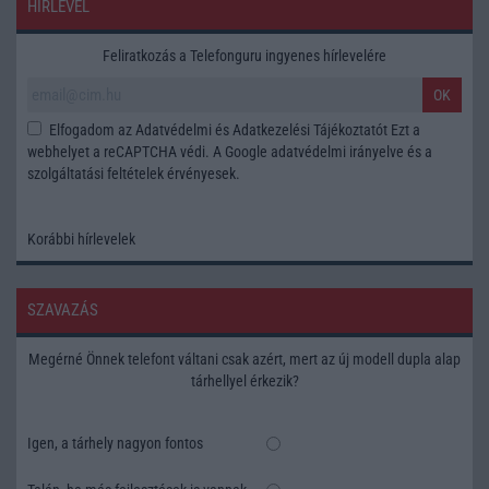
HÍRLEVÉL
Feliratkozás a Telefonguru ingyenes hírlevelére
OK
Elfogadom az
Adatvédelmi és Adatkezelési Tájékoztatót
Ezt a
webhelyet a reCAPTCHA védi. A Google
adatvédelmi irányelve
és a
szolgáltatási feltételek
érvényesek.
Korábbi hírlevelek
SZAVAZÁS
Megérné Önnek telefont váltani csak azért, mert az új modell dupla alap
tárhellyel érkezik?
Igen, a tárhely nagyon fontos