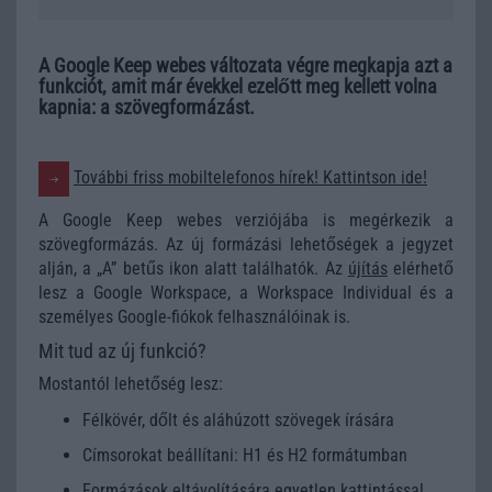
A Google Keep webes változata végre megkapja azt a
funkciót, amit már évekkel ezelőtt meg kellett volna
kapnia: a szövegformázást.
További friss mobiltelefonos hírek! Kattintson ide!
A Google Keep webes verziójába is megérkezik a
szövegformázás. Az új formázási lehetőségek a jegyzet
alján, a „A” betűs ikon alatt találhatók. Az
újítás
elérhető
lesz a Google Workspace, a Workspace Individual és a
személyes Google-fiókok felhasználóinak is.
Mit tud az új funkció?
Mostantól lehetőség lesz:
Félkövér, dőlt és aláhúzott szövegek írására
Címsorokat beállítani: H1 és H2 formátumban
Formázások eltávolítására egyetlen kattintással