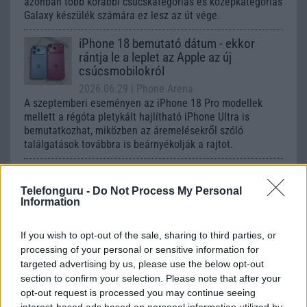
azonban több korábbi csúcskategóriás és középkategóriás
Galaxy készülék számára ez lesz az út vége.
iPhone 18 bemutató dátum - ekkor
rántja le a leplet az Apple az új
csúcsmobilokról
2026.06.29
| Phone Arena
A szeptemberi eseményen az iPhone 18 Pro modellek
mellett a régóta pletykált hajlítható iPhone Ultra is
bemutatkozhat, miközben az áremelésekről szóló
találgatások továbbra is beárnyékolják a rajtot.
Az Android rejtett automatizmusai: hat
funkció, amely észrevétlenül könnyíti
Telefonguru -
Do Not Process My Personal
meg a mindennapokat
Information
2026.06.14
| Android Police
Sok felhasználó külön alkalmazásokra esküszik, pedig az
If you wish to opt-out of the sale, sharing to third parties, or
Android már évek óta olyan intelligens funkciókat kínál,
processing of your personal or sensitive information for
amelyek maguktól dolgoznak a háttérben.
targeted advertising by us, please use the below opt-out
section to confirm your selection. Please note that after your
opt-out request is processed you may continue seeing
Ez a rejtett Samsung funkció teljesen
interest-based ads based on personal information utilized by