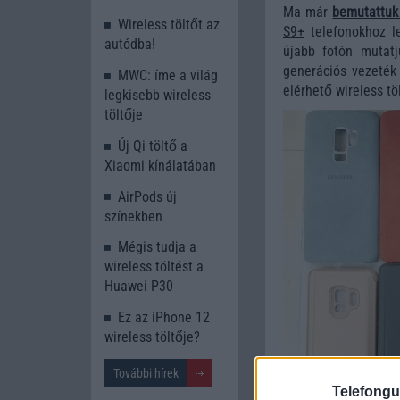
Ma már
bemutattuk
Wireless töltőt az
S9+
telefonokhoz l
autódba!
újabb fotón mutatj
generációs vezeték 
MWC: íme a világ
elérhető wireless tö
legkisebb wireless
töltője
Új Qi töltő a
Xiaomi kínálatában
AirPods új
színekben
Mégis tudja a
wireless töltést a
Huawei P30
Ez az iPhone 12
wireless töltője?
További hírek
Telefongu