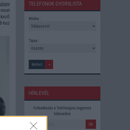
TELEFONOK GYORSLISTA
alaxy
 most
tkező
Márka :
8-hoz
Tipus :
HÍRLEVÉL
Feliratkozás a Telefonguru ingyenes
hírlevelére
OK