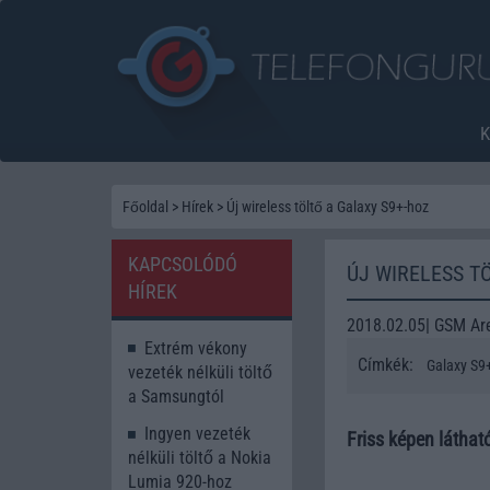
Főoldal
>
Hírek
>
Új wireless töltő a Galaxy S9+-hoz
KAPCSOLÓDÓ
ÚJ WIRELESS T
HÍREK
2018.02.05| GSM Ar
Extrém vékony
Címkék:
Galaxy S9
vezeték nélküli töltő
a Samsungtól
Ingyen vezeték
Friss képen láthat
nélküli töltő a Nokia
Lumia 920-hoz