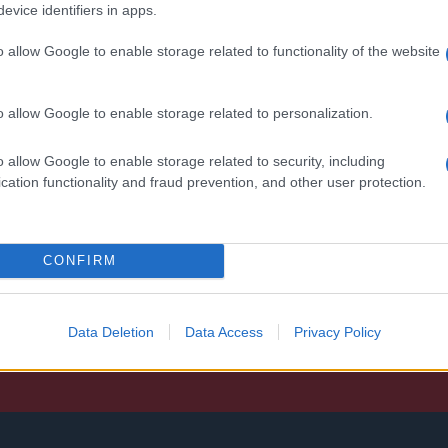
, azonban több korábbi
miközben az áremelésekről szóló
evice identifiers in apps.
középkategóriás Galaxy
találgatások továbbra is beárnyékolják 
 lesz az út vége.
rajtot.
o allow Google to enable storage related to functionality of the website
oid rejtett
Ez a rejtett Samsung
tizmusai: hat
funkció teljesen
o allow Google to enable storage related to personalization.
ó, amely észrevétlenül
megváltoztatja a
ti meg a
mobilhasználatot – so
o allow Google to enable storage related to security, including
mégsem tudnak róla
cation functionality and fraud prevention, and other user protection.
d Police
2026.07.12
| Android Central
ön alkalmazásokra
Az Edge Panel az egyik leghasznosabb
Android már évek óta
funkció, amely jelentősen felgyorsítja a
nkciókat kínál, amelyek
mindennapi használatot, miközben a Pi
CONFIRM
a háttérben.
telefonokból továbbra is hiányzik.
Data Deletion
Data Access
Privacy Policy