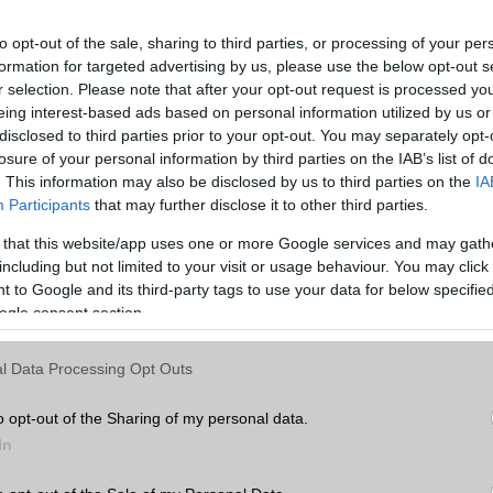
to opt-out of the sale, sharing to third parties, or processing of your per
formation for targeted advertising by us, please use the below opt-out s
 a legfrissebb híreink között!
r selection. Please note that after your opt-out request is processed y
eing interest-based ads based on personal information utilized by us or
disclosed to third parties prior to your opt-out. You may separately opt-
losure of your personal information by third parties on the IAB’s list of
ó linkek:
. This information may also be disclosed by us to third parties on the
IA
Participants
that may further disclose it to other third parties.
 that this website/app uses one or more Google services and may gath
including but not limited to your visit or usage behaviour. You may click 
 to Google and its third-party tags to use your data for below specifi
ogle consent section.
l Data Processing Opt Outs
o opt-out of the Sharing of my personal data.
SM kiemelt ajánlatok
In
 Pro
Xiaomi 15
Apple iPad (2025)