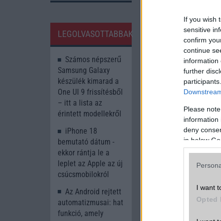
If you wish 
sensitive in
LEGOLVASOTTABBAK
Olvasson tovább
confirm you
continue se
Számos népszerű
information 
Samsung Galaxy
further disc
A cikkhez kapcsolód
készülék kimarad a
participants
GSM Arena
One UI 9 frissítésből
Downstream 
– itt a lista az
Please note
érintett modellekről
information 
deny consent
iPhone 18
in below Go
bemutató dátum -
ekkor rántja le a
leplet az Apple az új
Persona
csúcsmobilokról
I want t
Új és Használt G
Az Android rejtett
Opted 
automatizmusai: hat
Xiaomi 15T
funkció, amely