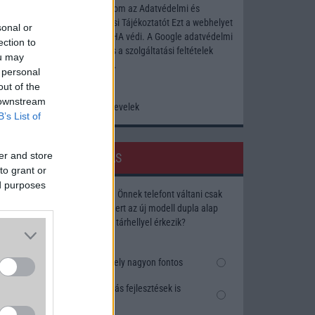
Elfogadom az
Adatvédelmi és
Adatkezelési Tájékoztatót
Ezt a webhelyet
sonal or
a reCAPTCHA védi. A Google
adatvédelmi
ection to
irányelve
és a
szolgáltatási feltételek
ou may
érvényesek.
 personal
out of the
 downstream
Korábbi hírlevelek
B’s List of
er and store
SZAVAZÁS
to grant or
ed purposes
Megérné Önnek telefont váltani csak
azért, mert az új modell dupla alap
tárhellyel érkezik?
Igen, a tárhely nagyon fontos
Talán, ha más fejlesztések is
vannak