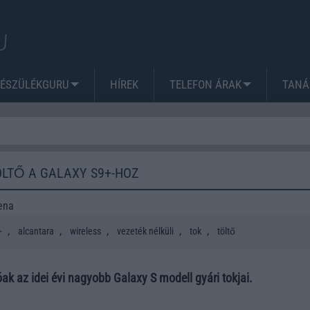
KÉSZÜLÉKGURU
HÍREK
TELEFON ÁRAK
TANÁ
ÖLTŐ A GALAXY S9+-HOZ
ena
,
,
,
,
,
+
alcantara
wireless
vezeték nélküli
tok
töltő
óak az idei évi nagyobb Galaxy S modell gyári tokjai.