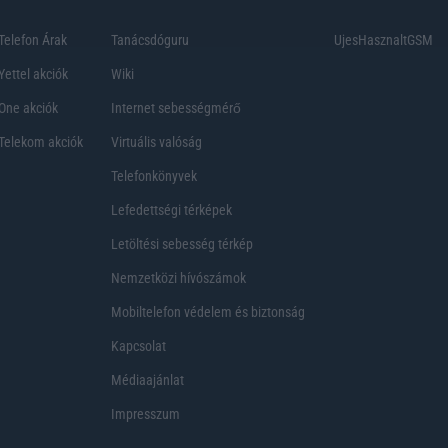
Telefon Árak
Tanácsdóguru
UjesHasznaltGSM
Yettel akciók
Wiki
One akciók
Internet sebességmérő
Telekom akciók
Virtuális valóság
Telefonkönyvek
Lefedettségi térképek
Letöltési sebesség térkép
Nemzetközi hívószámok
Mobiltelefon védelem és biztonság
Kapcsolat
Médiaajánlat
Impresszum