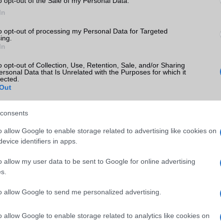
o opt-out of the Sale of my Personal Data.
In
to opt-out of processing my Personal Data for Targeted
ing.
In
o opt-out of Collection, Use, Retention, Sale, and/or Sharing
ersonal Data that Is Unrelated with the Purposes for which it
lected.
m
Euro Gsm
Euro Gsm
Out
(új)
232.000 Ft (új)
128.000 Ft (új)
consents
o allow Google to enable storage related to advertising like cookies on
evice identifiers in apps.
s népszerű Samsung
iPhone 18 bemutató dát
o allow my user data to be sent to Google for online advertising
 készülék kimarad a
ekkor rántja le a leplet 
s.
9 frissítésből – itt a
Apple az új csúcsmobil
z érintett modellekről
2026.06.29
| Phone Arena
to allow Google to send me personalized advertising.
 Arena
A szeptemberi eseményen az iPhone 18
 új mesterséges
modellek mellett a régóta pletykált
o allow Google to enable storage related to analytics like cookies on
ókat és továbbfejlesztett
hajlítható iPhone Ultra is bemutatkozha