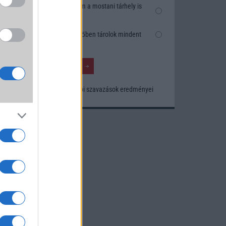
Nem, nekem a mostani tárhely is
elég
Inkább felhőben tárolok mindent
Korábbi szavazások eredményei
um -
az
okról
 Pro
t,