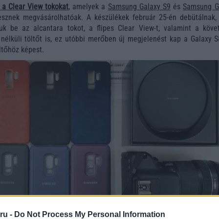
 a Clear View tokokat
, amelyek a
Samsung Galaxy S9
és
Samsung G
esznek megvásárolhatóak. A készülékek február 25-én debütálnak,
uk be az alcantara tokot, a flipes Clear View-t, valamint a köve
nélküli töltőt is, ez utóbbi merőben új megjelenést kap a Galaxy S
ltőhöz képest.
ru -
Do Not Process My Personal Information