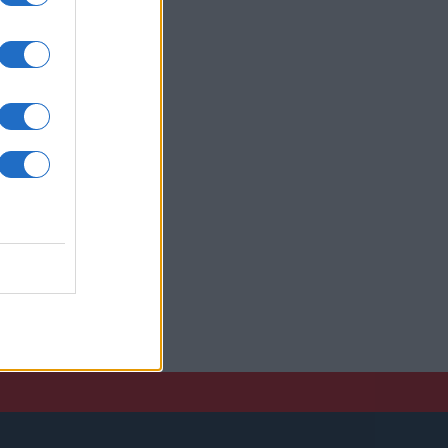
a
kan
xel