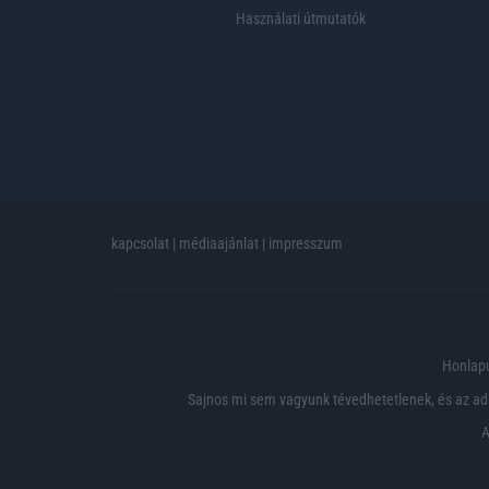
Használati útmutatók
kapcsolat
|
médiaajánlat
|
impresszum
Honlapu
Sajnos mi sem vagyunk tévedhetetlenek, és az ada
A