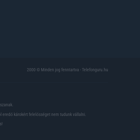
2000 © Minden jog fenntartva - Telefonguru.hu
pszanak.
 eredő károkért felelősséget nem tudunk vállalni.
s!