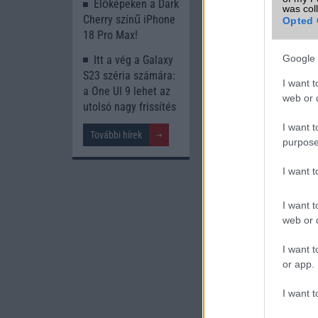
Élőképeken a Dark
was col
Cherry színű iPhone
Opted 
18 Pro Max!
Google 
Itt a vég a Galaxy
Új és Használt G
S23 széria számára:
I want t
a One UI 9 lehet az
Apple iPhon
web or d
utolsó nagy frissítés
I want t
További hírek
purpose
I want 
I want t
web or d
Nyugati 
195.000 Ft 
I want t
or app.
I want t