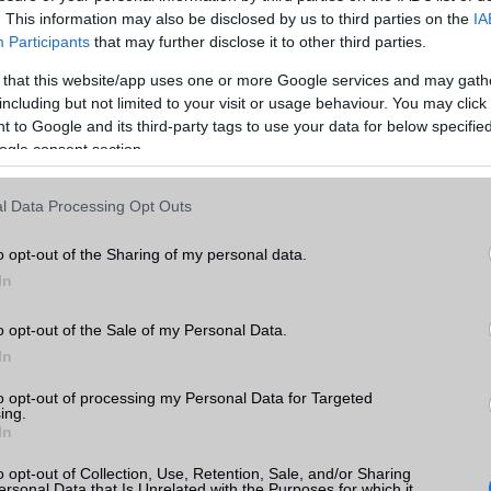
. This information may also be disclosed by us to third parties on the
IA
Participants
that may further disclose it to other third parties.
somagok mellé kétéves hűséggel és kétéves tarifamegtartással ke
telefonokat is kínál a szolgáltató. A Telenor új, sajátmárkás készü
 that this website/app uses one or more Google services and may gath
egbízható Telenor OneTouch S Smarttarifa 4 csomaggal, míg a letis
including but not limited to your visit or usage behaviour. You may click 
 OneTouch C Smarttarifa 2-vel vásárolható meg 0 forintért. A Sony X
 to Google and its third-party tags to use your data for below specifi
ogle consent section.
, az ion Smarttarifa Extra 6 csomagban 0 forintért vihető el. A Sony 
el, az Xperia tipo pedig Smarttarifa 3-mal szintén 0 forintért vásár
l Data Processing Opt Outs
o opt-out of the Sharing of my personal data.
In
ább legfrissebb híreink között!
ó linkek:
o opt-out of the Sale of my Personal Data.
In
to opt-out of processing my Personal Data for Targeted
ing.
In
o opt-out of Collection, Use, Retention, Sale, and/or Sharing
ersonal Data that Is Unrelated with the Purposes for which it