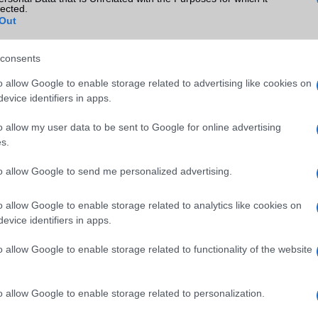
lected.
Out
consents
SM kiemelt ajánlatok
o allow Google to enable storage related to advertising like cookies on
e 16e
Xiaomi 15
Apple Watch Ultra 3
evice identifiers in apps.
o allow my user data to be sent to Google for online advertising
s.
to allow Google to send me personalized advertising.
o allow Google to enable storage related to analytics like cookies on
evice identifiers in apps.
GSM
Euro Gsm
Euro Gsm
(új)
232.000 Ft (új)
272.000 Ft (új)
o allow Google to enable storage related to functionality of the website
o allow Google to enable storage related to personalization.