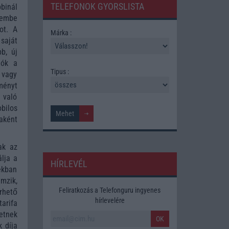
TELEFONOK GYORSLISTA
binál
lembe
ot. A
Márka :
saját
b, új
lók a
Tipus :
l vagy
ményt
 való
bilos
aként
ak az
lja a
HÍRLEVÉL
ékban
emzik,
Feliratkozás a Telefonguru ingyenes
rhető
hírlevelére
arifa
hetnek
OK
k díja