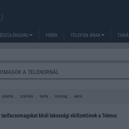
KÉSZÜLÉKGURU
HÍREK
TELEFON ÁRAK
TANÁ
SOMAGOK A TELENORNÁL
,
,
,
,
számla
számlás
tarifa
csomag
akció
tarifacsomagokat kínál lakossági előfizetőinek a Telenor.