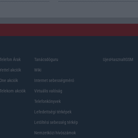
Telefon Árak
Tanácsdóguru
UjesHasznaltGSM
Yettel akciók
Wiki
One akciók
Internet sebességmérő
Telekom akciók
Virtuális valóság
Telefonkönyvek
Lefedettségi térképek
Letöltési sebesség térkép
Nemzetközi hívószámok