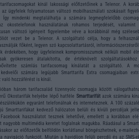
tarifacsomagokat kínál lakossági előfizetőinek a Telenor. A koráb
t az ügyfelek folyamatosan változó mobilhasználati szokásait figye
ki. Így mindenki megtalálhatja a számára legmegfelelőbb csomag
az okostelefonok használatának rohamos terjedését, valamint 
kusan változó igényeit figyelembe véve a korábbinál még széleseb
fóliót vezet be a Telenor. A szolgáltató célja, hogy a felhaszná
asználják főként, legyen szó kapcsolattartásról, információszerzésrő
ak érdekében, hogy ügyfeleinek kompromisszumok nélküli mobil él
sak gyökeresen átalakította, de értéknövelt szolgáltatásokhoz
bővítette számlás tarifacsomag kínálatát a szolgáltató. A mo
 kedvelői számára legújabb Smarttarifa Extra csomagjaiban extr
való hozzáférést is kínál.
ólióban három tarifacsalád tizennyolc csomagja között válogathatn
erű Okostarifák helyébe lépő hatféle
Smarttarifát
azok számára kíná
készülékükön egyaránt telefonálnak és interneteznek. A 100 százal
jú Smarttarifákat kedvező hálózaton belüli és kívüli percdíjak jell
n Facebook használatot tesznek lehetővé, emellett a korábban elé
 nagyobb multimédia keretet foglalnak magukba. Ráadásul a Smartt
tásakor az előfizetők belföldön korlátlanul böngészhetnek, e-mailez
a navigáció funkciót. Miután a havidíjon felüli percdíj és az SMS-e