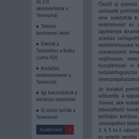
és ZTE
Ősztől új számlás 
okostelefonok a
szélesebb portfólió
Telenornál
véve alakították 
mobilinternet és 
Telenor
ügyfeleinek dinami
karácsonyi akció
számlás tarifaport
Érkezik a
mobiltelefonjukat h
Telenorhoz a Nokia
szórakozásról. Ann
Lumia 920
nyújthasson, nemc
hozzáféréssel is 
Korlátlan
tartalomfogyasztás
mobilinternetet a
zeneszolgáltatáshoz 
Telenortól
Az átalakult portf
Így használjátok a
előfizetők. A népsz
korlátlan mobinetet
Telenor, akik mobil
lebeszélhető havidí
Új üzleti tarifák a
belföldön korlátla
Telenornál
csomagokhoz képest
További hírek
3, 4, 5 és 6 válasz
és vehetik igénybe 