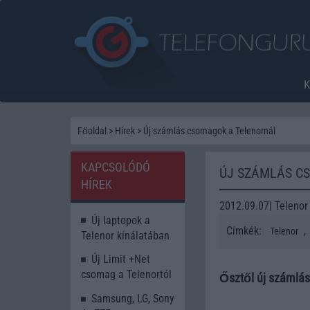
Főoldal
>
Hírek
>
Új számlás csomagok a Telenornál
KAPCSOLÓDÓ
ÚJ SZÁMLÁS C
HÍREK
2012.09.07| Telenor
Új laptopok a
Címkék:
,
Telenor
Telenor kínálatában
Új Limit +Net
csomag a Telenortól
Ősztől új számlás 
Samsung, LG, Sony