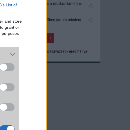
Nem, nekem a mostani tárhely is
B’s List of
elég
dvező
Inkább felhőben tárolok mindent
lékei
er and store
ztult
to grant or
peria
ed purposes
Xperia
olható
Korábbi szavazások eredményei