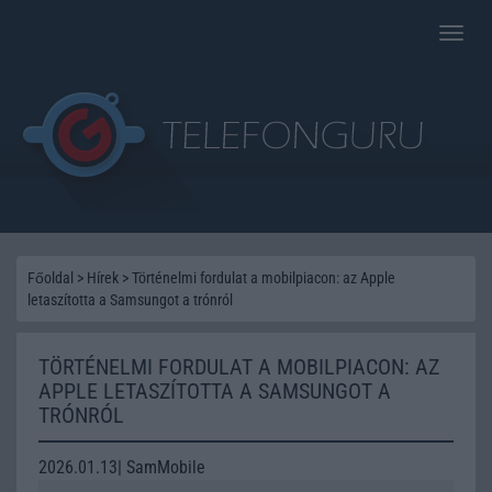
Toggle
naviga
Főoldal
>
Hírek
>
Történelmi fordulat a mobilpiacon: az Apple
letaszította a Samsungot a trónról
TÖRTÉNELMI FORDULAT A MOBILPIACON: AZ
APPLE LETASZÍTOTTA A SAMSUNGOT A
TRÓNRÓL
2026.01.13| SamMobile