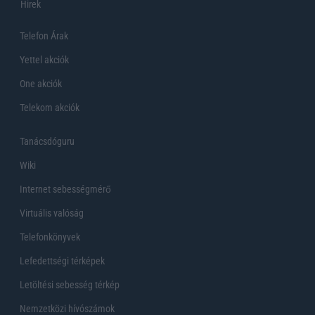
Hirek
Telefon Árak
Yettel akciók
One akciók
Telekom akciók
Tanácsdóguru
Wiki
Internet sebességmérő
Virtuális valóság
Telefonkönyvek
Lefedettségi térképek
Letöltési sebesség térkép
Nemzetközi hívószámok