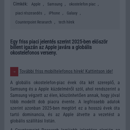
Címkék:
,
,
,
Apple
Samsung
okostelefon piac
,
,
,
piaci részesedés
iPhone
Galaxy
,
Counterpoint Research
tech hírek
Egy friss piaci jelentés szerint 2025-ben először
billent igazán az Apple javára a globális
okostelefonos verseny.
További friss mobiltelefonos hírek! Kattintson ide!
A globális okostelefon-piac évek óta két szereplő, a
Samsung
és a
Apple
küzdelméről szól, ahol rendszerint a
Samsung végzett az élen, köszönhetően annak, hogy jóval
több modellt dob piacra évente. A legfrissebb adatok
szerint azonban 2025-ben megtört ez a hosszú évek óta
tartó dominancia, és az Apple átvette a vezetést a
globális szállítási listán.