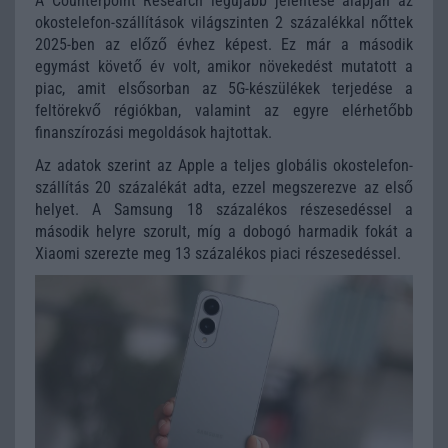
A
Counterpoint Research
legújabb jelentése alapján az
okostelefon-szállítások világszinten 2 százalékkal nőttek
2025-ben az előző évhez képest. Ez már a második
egymást követő év volt, amikor növekedést mutatott a
piac, amit elsősorban az 5G-készülékek terjedése a
feltörekvő régiókban, valamint az egyre elérhetőbb
finanszírozási megoldások hajtottak.
Az adatok szerint az Apple a teljes globális okostelefon-
szállítás 20 százalékát adta, ezzel megszerezve az első
helyet. A Samsung 18 százalékos részesedéssel a
második helyre szorult, míg a dobogó harmadik fokát a
Xiaomi
szerezte meg 13 százalékos piaci részesedéssel.