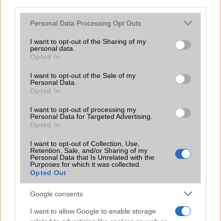
third parties.
Az Android rejtett automatizmusai: hat
funkció, amely észrevétlenül könnyíti
Please note that this website/app uses one or more Google
Personal Data Processing Opt Outs
meg a mindennapokat
services and may gather and store information including but
2026.06.14
| Android Police
not limited to your visit or usage behaviour. You may click to
I want to opt-out of the Sharing of my
personal data.
Sok felhasználó külön alkalmazásokra esküszik, pedig az
grant or deny consent to Google and its third-party tags to
Opted In
Android már évek óta olyan intelligens funkciókat kínál,
use your data for below specified purposes in below Google
amelyek maguktól dolgoznak a háttérben.
consent section.
I want to opt-out of the Sale of my
Personal Data.
Opted In
Ez a rejtett Samsung funkció teljesen
megváltoztatja a mobilhasználatot –
I want to opt-out of processing my
sokan mégsem tudnak róla
Personal Data for Targeted Advertising.
Opted In
2026.07.12
| Android Central
Az Edge Panel az egyik leghasznosabb funkció, amely
I want to opt-out of Collection, Use,
jelentősen felgyorsítja a mindennapi használatot,
Retention, Sale, and/or Sharing of my
Personal Data that Is Unrelated with the
miközben a Pixel telefonokból továbbra is hiányzik.
Purposes for which it was collected.
Opted Out
Google consents
I want to allow Google to enable storage