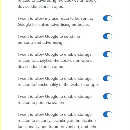
related to advertising like cookies on web or
KAPCSOLÓDÓ HÍREK
device identifiers in apps.
A Samsung lenyúlta az Apple reklámlányát
I want to allow my user data to be sent to
Galaxy S III vs iPhone 4S
Google for online advertising purposes.
Jobban fogyott a Galaxy SIII mint az iPhone
I want to allow Google to send me
personalized advertising.
Nem az iPhone 5 a legnépszerűbb mobil!
Forradalmi frissítés érkezhet a Samsung új készülékeire
I want to allow Google to enable storage
related to analytics like cookies on web or
iPhone történelmet írt: az Apple először vezeti a globális
device identifiers in apps.
okostelefon-piacot
I want to allow Google to enable storage
Érkezik az Apple, de a Google nem tűnik el: átrendeződik a
related to functionality of the website or app.
hajlítható mobilpiac
I want to allow Google to enable storage
Apple a Samsunghoz fordul: tényleg váltanak az emberek
related to personalization.
iPhone-ról Androidra?
I want to allow Google to enable storage
További hírek
related to security, including authentication
functionality and fraud prevention, and other