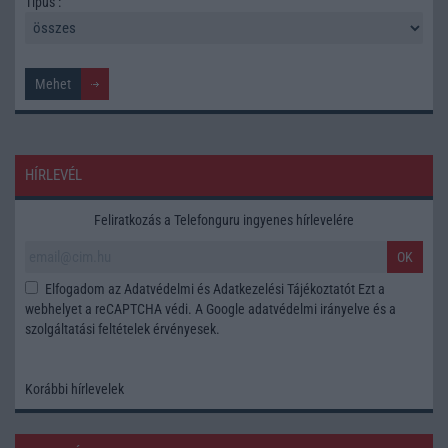
Tipus :
HÍRLEVÉL
Feliratkozás a Telefonguru ingyenes hírlevelére
OK
Elfogadom az
Adatvédelmi és Adatkezelési Tájékoztatót
Ezt a
webhelyet a reCAPTCHA védi. A Google
adatvédelmi irányelve
és a
szolgáltatási feltételek
érvényesek.
Korábbi hírlevelek