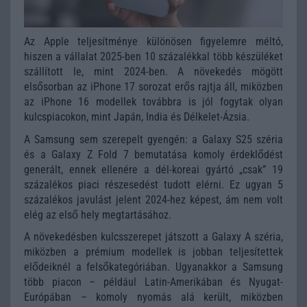
Az Apple teljesítménye különösen figyelemre méltó,
hiszen a vállalat 2025-ben 10 százalékkal több készüléket
szállított le, mint 2024-ben. A növekedés mögött
elsősorban az iPhone 17 sorozat erős rajtja áll, miközben
az iPhone 16 modellek továbbra is jól fogytak olyan
kulcspiacokon, mint Japán, India és Délkelet-Ázsia.
A Samsung sem szerepelt gyengén: a Galaxy S25 széria
és a Galaxy Z Fold 7 bemutatása komoly érdeklődést
generált, ennek ellenére a dél-koreai gyártó „csak” 19
százalékos piaci részesedést tudott elérni. Ez ugyan 5
százalékos javulást jelent 2024-hez képest, ám nem volt
elég az első hely megtartásához.
A növekedésben kulcsszerepet játszott a Galaxy A széria,
miközben a prémium modellek is jobban teljesítettek
elődeiknél a felsőkategóriában. Ugyanakkor a Samsung
több piacon – például Latin-Amerikában és Nyugat-
Európában – komoly nyomás alá került, miközben