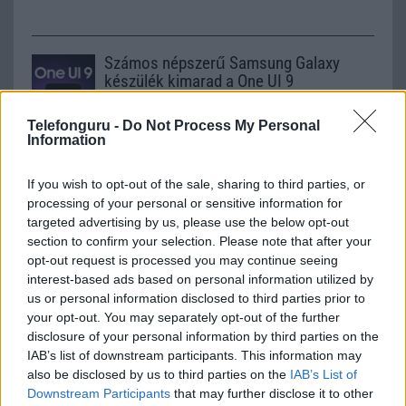
Számos népszerű Samsung Galaxy
készülék kimarad a One UI 9
frissítésből – itt a lista az érintett
modellekről
Telefonguru -
Do Not Process My Personal
2026.06.30
| Phone Arena
Information
A One UI 9 érkezése új mesterséges intelligencia-
funkciókat és továbbfejlesztett kezelőfelületet hoz,
If you wish to opt-out of the sale, sharing to third parties, or
azonban több korábbi csúcskategóriás és középkategóriás
processing of your personal or sensitive information for
Galaxy készülék számára ez lesz az út vége.
targeted advertising by us, please use the below opt-out
section to confirm your selection. Please note that after your
iPhone 18 bemutató dátum - ekkor
opt-out request is processed you may continue seeing
rántja le a leplet az Apple az új
interest-based ads based on personal information utilized by
csúcsmobilokról
us or personal information disclosed to third parties prior to
2026.06.29
| Phone Arena
your opt-out. You may separately opt-out of the further
A szeptemberi eseményen az iPhone 18 Pro modellek
disclosure of your personal information by third parties on the
mellett a régóta pletykált hajlítható iPhone Ultra is
IAB’s list of downstream participants. This information may
bemutatkozhat, miközben az áremelésekről szóló
also be disclosed by us to third parties on the
IAB’s List of
találgatások továbbra is beárnyékolják a rajtot.
Downstream Participants
that may further disclose it to other