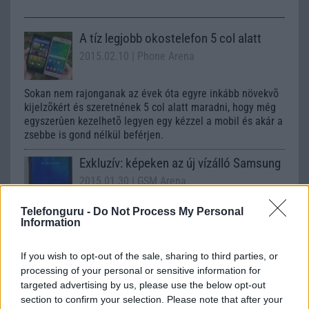
A tíz legjobb okostelefon 5 col alatt
2015.02.10
| Phone Arena
Sokan nem rajonganak az évek óta egyre inkább növekvõ
kijelzõkért és szeretnének 5 col alatt maradni, hogy még
egyszerûen kezelhetõ legyen egy kézzel a mobil és akár a
zsebbe is gond nélkül beférjen.
Exkluzív: képeken az új vízálló Samsung
2015.01.30
| GSM Arena
Telefonguru -
Do Not Process My Personal
A nagyobbik dél-koreai gyártó hamarosan bemutatja a víz-
Information
és porálló Xcover család legújabb tagját a Samsung
Galaxy Xcover 3 képében.
If you wish to opt-out of the sale, sharing to third parties, or
processing of your personal or sensitive information for
targeted advertising by us, please use the below opt-out
Sony Xperia Z3: minden részlet itt van
section to confirm your selection. Please note that after your
2014.09.02
| Phone Arena