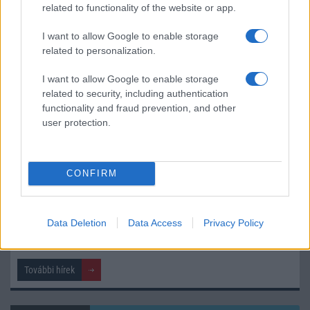
related to functionality of the website or app.
iPhone 18 bemutató dátum - ekkor rántja le a leplet az
Apple az új csúcsmobilokról
I want to allow Google to enable storage
related to personalization.
Az Android rejtett automatizmusai: hat funkció, amely
észrevétlenül könnyíti meg a mindennapokat
I want to allow Google to enable storage
related to security, including authentication
Ez a rejtett Samsung funkció teljesen megváltoztatja a
functionality and fraud prevention, and other
mobilhasználatot – sokan mégsem tudnak róla
user protection.
Nem biztos, hogy érdemes kivárni az iPhone 18 Prot
A Galaxy S25 is megkaphatja a Galaxy S26 egyik legjobb
CONFIRM
kamerás funkcióját
Élőképeken a Dark Cherry színű iPhone 18 Pro Max!
Data Deletion
Data Access
Privacy Policy
Itt a vég a Galaxy S23 széria számára: a One UI 9 lehet az
utolsó nagy frissítés
További hírek