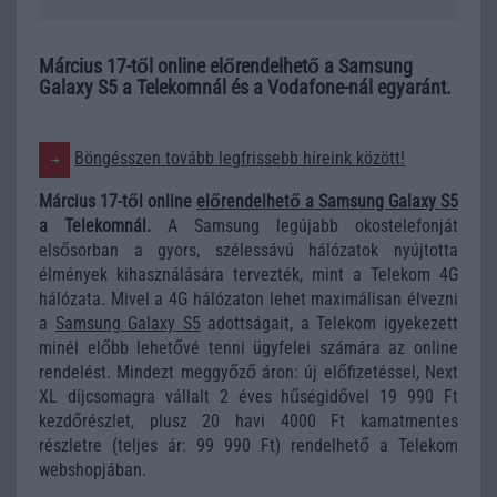
Március 17-től online előrendelhető a Samsung
Galaxy S5 a Telekomnál és a Vodafone-nál egyaránt.
Böngésszen tovább legfrissebb híreink között!
Március 17-től online
előrendelhető a
Samsung Galaxy S5
a Telekomnál.
A Samsung legújabb okostelefonját
elsősorban a gyors, szélessávú hálózatok nyújtotta
élmények kihasználására tervezték, mint a Telekom 4G
hálózata. Mivel a 4G hálózaton lehet maximálisan élvezni
a
Samsung Galaxy S5
adottságait, a Telekom igyekezett
minél előbb lehetővé tenni ügyfelei számára az online
rendelést. Mindezt meggyőző áron: új előfizetéssel, Next
XL díjcsomagra vállalt 2 éves hűségidővel 19 990 Ft
kezdőrészlet, plusz 20 havi 4000 Ft kamatmentes
részletre (teljes ár: 99 990 Ft) rendelhető a Telekom
webshopjában.