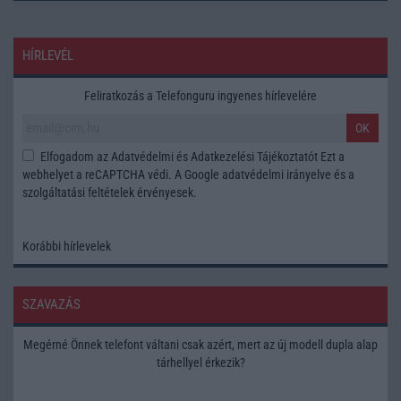
HÍRLEVÉL
Feliratkozás a Telefonguru ingyenes hírlevelére
OK
Elfogadom az
Adatvédelmi és Adatkezelési Tájékoztatót
Ezt a
webhelyet a reCAPTCHA védi. A Google
adatvédelmi irányelve
és a
szolgáltatási feltételek
érvényesek.
Korábbi hírlevelek
SZAVAZÁS
Megérné Önnek telefont váltani csak azért, mert az új modell dupla alap
tárhellyel érkezik?