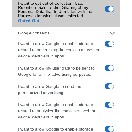
Samsung Galaxy S5 videó
I want to opt-out of Collection, Use,
Retention, Sale, and/or Sharing of my
Samsung Galaxy S5: mégiscsak áprilisban?
Personal Data that Is Unrelated with the
Purposes for which it was collected.
Ilyen lesz a Samsung Galaxy S5?
Opted Out
Samsung Galaxy S5 teszt - majdnem ötös
Google consents
Tizen OS-sel is kapható lesz a Galaxy S5
I want to allow Google to enable storage
related to advertising like cookies on web or
Az iPhone-osok Galaxy S5-re váltanak
device identifiers in apps.
Teszt: 3,5 ezer mérföld, 7 nap, töltés nélkül
I want to allow my user data to be sent to
A mesés Trieszt a Galaxy S5 kameráján keresztül
Google for online advertising purposes.
További hírek
I want to allow Google to send me
personalized advertising.
I want to allow Google to enable storage
LEGOLVASOTTABBAK
related to analytics like cookies on web or
device identifiers in apps.
Számos népszerű Samsung Galaxy készülék kimarad a One
I want to allow Google to enable storage
UI 9 frissítésből – itt a lista az érintett modellekről