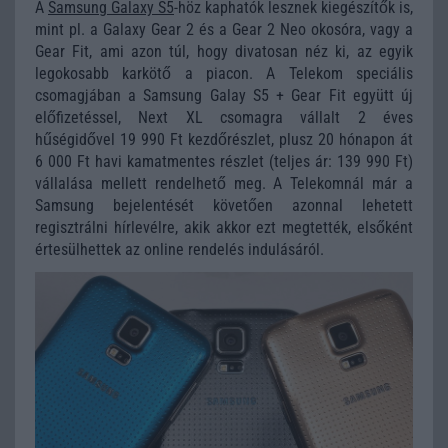
A
Samsung Galaxy S5
-höz kaphatók lesznek kiegészítők is,
mint pl. a Galaxy Gear 2 és a Gear 2 Neo okosóra, vagy a
Gear Fit, ami azon túl, hogy divatosan néz ki, az egyik
legokosabb karkötő a piacon. A Telekom speciális
csomagjában a Samsung Galay S5 + Gear Fit együtt új
előfizetéssel, Next XL csomagra vállalt 2 éves
hűségidővel 19 990 Ft kezdőrészlet, plusz 20 hónapon át
6 000 Ft havi kamatmentes részlet (teljes ár: 139 990 Ft)
vállalása mellett rendelhető meg. A Telekomnál már a
Samsung bejelentését követően azonnal lehetett
regisztrálni hírlevélre, akik akkor ezt megtették, elsőként
értesülhettek az online rendelés indulásáról.