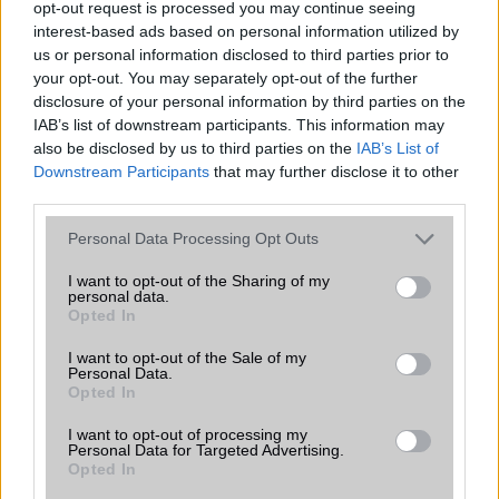
opt-out request is processed you may continue seeing
interest-based ads based on personal information utilized by
A japán gyártó a héten mutatja be legújabb Xperia
us or personal information disclosed to third parties prior to
családtagjait, azonban a hivatalos bejelentés előtt
your opt-out. You may separately opt-out of the further
gyakorlatilag mindent megtudhattunk a Sony Xperia Z3
disclosure of your personal information by third parties on the
modellről.
IAB’s list of downstream participants. This information may
also be disclosed by us to third parties on the
IAB’s List of
Mindenálló a Samsung Galaxy S6 Active
Downstream Participants
that may further disclose it to other
third parties.
2015.06.15
| SamMobile
Please note that this website/app uses one or more Google
Personal Data Processing Opt Outs
A gyártó múlt héten jelentette be – egyelőre – csak az
services and may gather and store information including but
egyik amerikai szolgáltatónál elérhető változatban a
not limited to your visit or usage behaviour. You may click to
I want to opt-out of the Sharing of my
personal data.
Samsung Galaxy S6 por-, ütés- és vízálló változatát, az S6
grant or deny consent to Google and its third-party tags to
Opted In
Active-ot.
use your data for below specified purposes in below Google
consent section.
I want to opt-out of the Sale of my
Personal Data.
Opted In
I want to opt-out of processing my
KAPCSOLÓDÓ HÍREK
Personal Data for Targeted Advertising.
Opted In