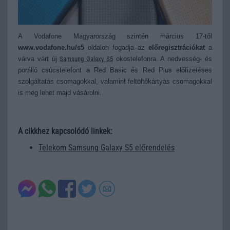
A Vodafone Magyarország szintén március 17-től
www.vodafone.hu/s5
oldalon fogadja az
előregisztrációkat
a
várva várt új
Samsung Galaxy S5
okostelefonra.
A nedvesség- és
porálló csúcstelefont a Red Basic és Red Plus előfizetéses
szolgáltatás csomagokkal, valamint feltöltőkártyás csomagokkal
is meg lehet majd vásárolni.
A cikkhez kapcsolódó linkek:
Telekom Samsung Galaxy S5 előrendelés