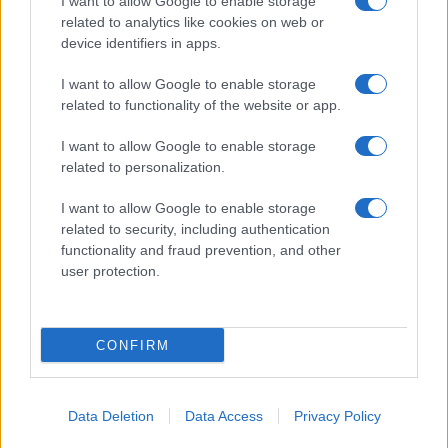
I want to allow Google to enable storage
related to analytics like cookies on web or
További hírek
device identifiers in apps.
I want to allow Google to enable storage
related to functionality of the website or app.
LEGOLVASOTTABBAK
I want to allow Google to enable storage
Számos népszerű Samsung Galaxy készülék kimarad a One
related to personalization.
UI 9 frissítésből – itt a lista az érintett modellekről
I want to allow Google to enable storage
iPhone 18 bemutató dátum - ekkor rántja le a leplet az
related to security, including authentication
Apple az új csúcsmobilokról
functionality and fraud prevention, and other
user protection.
Az Android rejtett automatizmusai: hat funkció, amely
észrevétlenül könnyíti meg a mindennapokat
Google Maps vs. Waze: A két navigációs óriás küzdelme a
CONFIRM
telefonunkon
Ez a rejtett Samsung funkció teljesen megváltoztatja a
mobilhasználatot – sokan mégsem tudnak róla
Data Deletion
Data Access
Privacy Policy
Nem biztos, hogy érdemes kivárni az iPhone 18 Prot