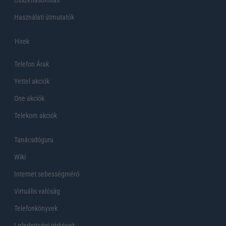
Használati útmutatók
Hirek
Telefon Árak
Yettel akciók
One akciók
Telekom akciók
Tanácsdóguru
Wiki
Internet sebességmérő
Virtuális valóság
Telefonkönyvek
Lefedettségi térképek