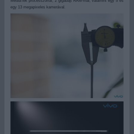
MediaTek processzorral, 2 gigabájt RAM-mal, valamint egy 5 és
egy 13 megapixeles kamerával.