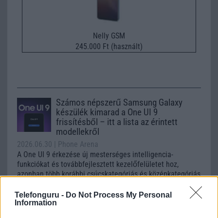
Nelly GSM
245.000 Ft (használt)
Számos népszerű Samsung Galaxy
készülék kimarad a One UI 9
frissítésből – itt a lista az érintett
modellekről
2026.06.30
| Phone Arena
A One UI 9 érkezése új mesterséges intelligencia-
funkciókat és továbbfejlesztett kezelőfelületet hoz,
azonban több korábbi csúcskategóriás és középkategóriás
Galaxy készülék számára ez lesz az út vége.
Telefonguru -
Do Not Process My Personal
iPhone 18 bemutató dátum - ekkor
Information
rántja le a leplet az Apple az új