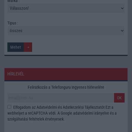
Márka :
Tipus :
HÍRLEVÉL
Feliratkozás a Telefonguru ingyenes hírlevelére
OK
Elfogadom az
Adatvédelmi és Adatkezelési Tájékoztatót
Ezt a
webhelyet a reCAPTCHA védi. A Google
adatvédelmi irányelve
és a
szolgáltatási feltételek
érvényesek.