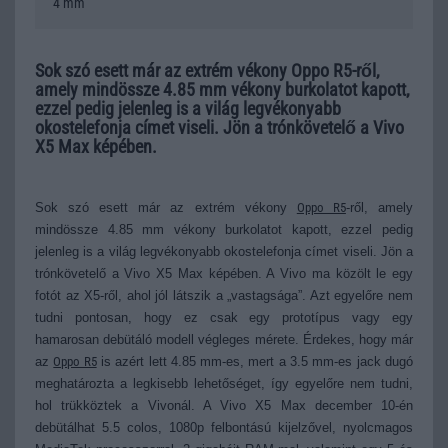
4 mm
Sok szó esett már az extrém vékony Oppo R5-ről,
amely mindössze 4.85 mm vékony burkolatot kapott,
ezzel pedig jelenleg is a világ legvékonyabb
okostelefonja címet viseli. Jön a trónkövetelő a Vivo
X5 Max képében.
Sok szó esett már az extrém vékony
Oppo R5
-ről, amely
mindössze 4.85 mm vékony burkolatot kapott, ezzel pedig
jelenleg is a világ legvékonyabb okostelefonja címet viseli. Jön a
trónkövetelő a Vivo X5 Max képében. A Vivo ma közölt le egy
fotót az X5-ről, ahol jól látszik a „vastagsága”. Azt egyelőre nem
tudni pontosan, hogy ez csak egy prototípus vagy egy
hamarosan debütáló modell végleges mérete. Érdekes, hogy már
az
Oppo R5
is azért lett 4.85 mm-es, mert a 3.5 mm-es jack dugó
meghatározta a legkisebb lehetőséget, így egyelőre nem tudni,
hol trükköztek a Vivonál. A Vivo X5 Max december 10-én
debütálhat 5.5 colos, 1080p felbontású kijelzővel, nyolcmagos