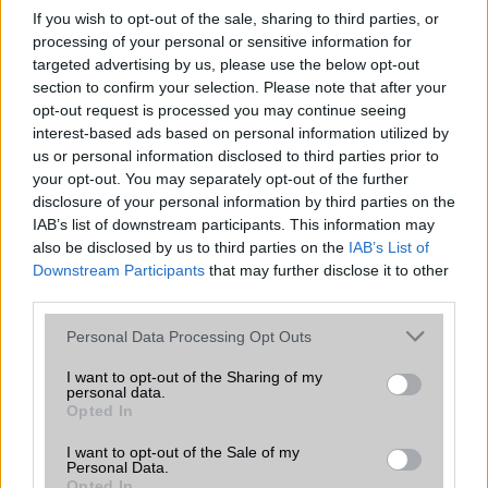
csúcsmobilokról
If you wish to opt-out of the sale, sharing to third parties, or
2026.06.29
| Phone Arena
processing of your personal or sensitive information for
A szeptemberi eseményen az iPhone 18 Pro modellek
targeted advertising by us, please use the below opt-out
mellett a régóta pletykált hajlítható iPhone Ultra is
section to confirm your selection. Please note that after your
bemutatkozhat, miközben az áremelésekről szóló
opt-out request is processed you may continue seeing
találgatások továbbra is beárnyékolják a rajtot.
interest-based ads based on personal information utilized by
us or personal information disclosed to third parties prior to
Az Android rejtett automatizmusai: hat
your opt-out. You may separately opt-out of the further
funkció, amely észrevétlenül könnyíti
disclosure of your personal information by third parties on the
meg a mindennapokat
IAB’s list of downstream participants. This information may
2026.06.14
| Android Police
also be disclosed by us to third parties on the
IAB’s List of
Sok felhasználó külön alkalmazásokra esküszik, pedig az
Downstream Participants
that may further disclose it to other
Android már évek óta olyan intelligens funkciókat kínál,
third parties.
amelyek maguktól dolgoznak a háttérben.
Please note that this website/app uses one or more Google
Personal Data Processing Opt Outs
services and may gather and store information including but
Google Maps vs. Waze: A két
not limited to your visit or usage behaviour. You may click to
I want to opt-out of the Sharing of my
navigációs óriás küzdelme a
personal data.
grant or deny consent to Google and its third-party tags to
telefonunkon
Opted In
use your data for below specified purposes in below Google
2026.08.09
| Android Police
consent section.
I want to opt-out of the Sale of my
Bár a Google mindkét alkalmazást birtokolja, még mindig
Personal Data.
nyomós okunk van mindkettőt feltelepíteni.
Opted In