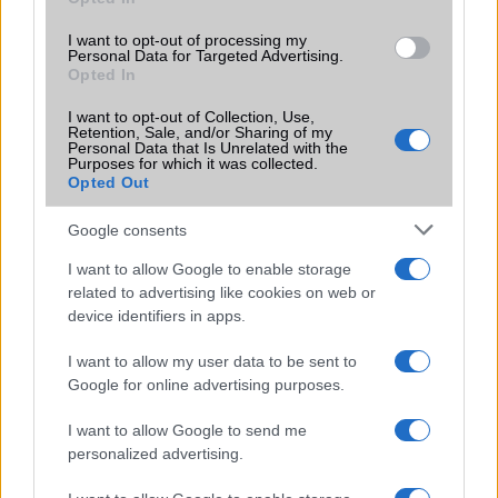
I want to opt-out of processing my
Personal Data for Targeted Advertising.
Opted In
I want to opt-out of Collection, Use,
Retention, Sale, and/or Sharing of my
Personal Data that Is Unrelated with the
KAPCSOLÓDÓ HÍREK
Purposes for which it was collected.
Opted Out
Kell a még vékonyabb iPhone?
Google consents
Csak 6.65 mm a világ legvékonyabb mobilja
I want to allow Google to enable storage
Világelsõ: 6.2 mm vékony a ZTE új okostelefonja
related to advertising like cookies on web or
device identifiers in apps.
6.65 mm: előrendelhető a világ legvékonyabb mobilja
I want to allow my user data to be sent to
Filmsztár lett a Huawei Ascend P1
Google for online advertising purposes.
Huawei Ascend P6: a világ legvékonyabb telefonja
I want to allow Google to send me
Pengevékony lett a Huawei Ascend P6
personalized advertising.
Umeox X5: 5.6 mm-rel a világ legvékonyabb telefonja