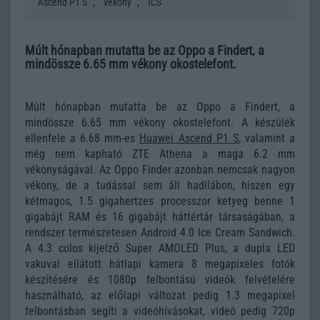
,
,
Ascend P1 S
vékony
ICS
Múlt hónapban mutatta be az Oppo a Findert, a
mindössze 6.65 mm vékony okostelefont.
Múlt hónapban mutatta be az Oppo a Findert, a
mindössze 6.65 mm vékony okostelefont. A készülék
ellenfele a 6.68 mm-es
Huawei Ascend P1 S
, valamint a
még nem kapható ZTE Athena a maga 6.2 mm
vékonyságával. Az Oppo Finder azonban nemcsak nagyon
vékony, de a tudással sem áll hadilábon, hiszen egy
kétmagos, 1.5 gigahertzes processzor ketyeg benne 1
gigabájt RAM és 16 gigabájt háttértár társaságában, a
rendszer természetesen Android 4.0 Ice Cream Sandwich.
A 4.3 colos kijelző Super AMOLED Plus, a dupla LED
vakuval ellátott hátlapi kamera 8 megapixeles fotók
készítésére és 1080p felbontású videók felvételére
használható, az előlapi változat pedig 1.3 megapixel
felbontásban segíti a videóhívásokat, videó pedig 720p