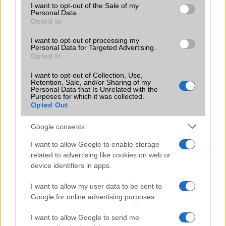
consent section.
I want to opt-out of the Sale of my
sokan mégsem tudnak róla
Personal Data.
Opted In
2026.07.12
| Android Central
Az Edge Panel az egyik leghasznosabb funkció, amely
I want to opt-out of processing my
jelentősen felgyorsítja a mindennapi használatot,
Personal Data for Targeted Advertising.
miközben a Pixel telefonokból továbbra is hiányzik.
Opted In
I want to opt-out of Collection, Use,
Retention, Sale, and/or Sharing of my
Personal Data that Is Unrelated with the
Purposes for which it was collected.
Opted Out
KAPCSOLÓDÓ HÍREK
Google consents
Ez már vág! 6.68 mm vékony mobil a Huaweitől
I want to allow Google to enable storage
related to advertising like cookies on web or
MWC: ZTE Era – Tegra 3, 4.3 col, qHD, 7.8 mm
device identifiers in apps.
Csak 6.65 mm a világ legvékonyabb mobilja
I want to allow my user data to be sent to
Világelsõ: 6.2 mm vékony a ZTE új okostelefonja
Google for online advertising purposes.
Filmsztár lett a Huawei Ascend P1
I want to allow Google to send me