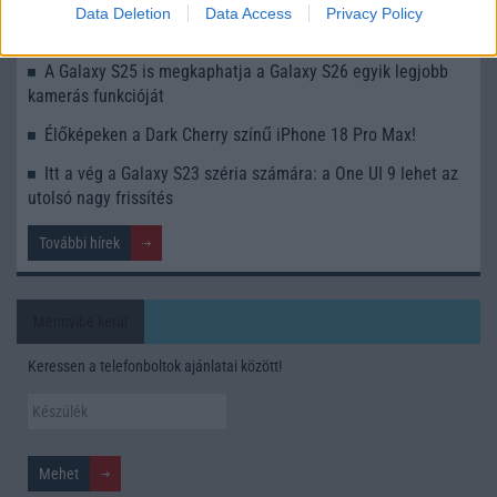
Data Deletion
Data Access
Privacy Policy
Nem biztos, hogy érdemes kivárni az iPhone 18 Prot
A Galaxy S25 is megkaphatja a Galaxy S26 egyik legjobb
kamerás funkcióját
Élőképeken a Dark Cherry színű iPhone 18 Pro Max!
Itt a vég a Galaxy S23 széria számára: a One UI 9 lehet az
utolsó nagy frissítés
További hírek
Mennyibe kerül
Keressen a telefonboltok ajánlatai között!