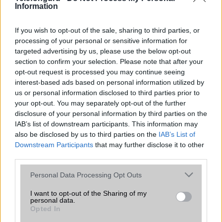
Information
Galaxy készülék számára ez lesz az út vége.
iPhone 18 bemutató dátum - ekkor
If you wish to opt-out of the sale, sharing to third parties, or
rántja le a leplet az Apple az új
processing of your personal or sensitive information for
csúcsmobilokról
targeted advertising by us, please use the below opt-out
2026.06.29
| Phone Arena
section to confirm your selection. Please note that after your
A szeptemberi eseményen az iPhone 18 Pro modellek
opt-out request is processed you may continue seeing
mellett a régóta pletykált hajlítható iPhone Ultra is
interest-based ads based on personal information utilized by
bemutatkozhat, miközben az áremelésekről szóló
us or personal information disclosed to third parties prior to
találgatások továbbra is beárnyékolják a rajtot.
your opt-out. You may separately opt-out of the further
disclosure of your personal information by third parties on the
Az Android rejtett automatizmusai: hat
IAB’s list of downstream participants. This information may
funkció, amely észrevétlenül könnyíti
also be disclosed by us to third parties on the
IAB’s List of
meg a mindennapokat
Downstream Participants
that may further disclose it to other
2026.06.14
| Android Police
third parties.
Sok felhasználó külön alkalmazásokra esküszik, pedig az
Please note that this website/app uses one or more Google
Android már évek óta olyan intelligens funkciókat kínál,
Personal Data Processing Opt Outs
services and may gather and store information including but
amelyek maguktól dolgoznak a háttérben.
not limited to your visit or usage behaviour. You may click to
I want to opt-out of the Sharing of my
personal data.
grant or deny consent to Google and its third-party tags to
Opted In
Ez a rejtett Samsung funkció teljesen
use your data for below specified purposes in below Google
megváltoztatja a mobilhasználatot –