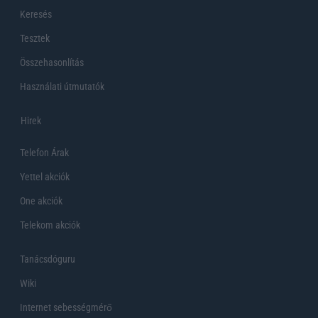
Keresés
Tesztek
Összehasonlítás
Használati útmutatók
Hirek
Telefon Árak
Yettel akciók
One akciók
Telekom akciók
Tanácsdóguru
Wiki
Internet sebességmérő