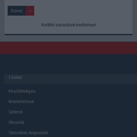
Korábbi szavazások eredményei
Főoldal
Készülékekguru
Mobiltelefonok
Tabletek
Okosórák
Tartozékok, kiegeszítők