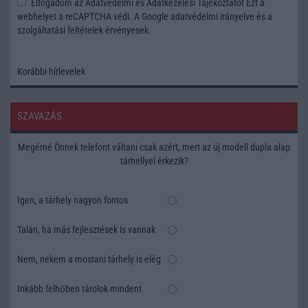
Elfogadom az
Adatvédelmi és Adatkezelési Tájékoztatót
Ezt a
webhelyet a reCAPTCHA védi. A Google
adatvédelmi irányelve
és a
szolgáltatási feltételek
érvényesek.
Korábbi hírlevelek
SZAVAZÁS
Megérné Önnek telefont váltani csak azért, mert az új modell dupla alap
tárhellyel érkezik?
Igen, a tárhely nagyon fontos
Talán, ha más fejlesztések is vannak
Nem, nekem a mostani tárhely is elég
Inkább felhőben tárolok mindent