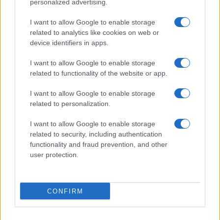
Letölthető a Huawei Emotion kezelőfelülete!
personalized advertising.
Újabb idióta nézte csúcsmobilját kalapácsnak
I want to allow Google to enable storage
related to analytics like cookies on web or
Ez lesz a ZTE Blade III
device identifiers in apps.
További hírek
I want to allow Google to enable storage
related to functionality of the website or app.
I want to allow Google to enable storage
LEGOLVASOTTABBAK
related to personalization.
Számos népszerű Samsung Galaxy készülék kimarad a One
I want to allow Google to enable storage
UI 9 frissítésből – itt a lista az érintett modellekről
related to security, including authentication
functionality and fraud prevention, and other
iPhone 18 bemutató dátum - ekkor rántja le a leplet az
user protection.
Apple az új csúcsmobilokról
Az Android rejtett automatizmusai: hat funkció, amely
észrevétlenül könnyíti meg a mindennapokat
CONFIRM
Ez a rejtett Samsung funkció teljesen megváltoztatja a
mobilhasználatot – sokan mégsem tudnak róla