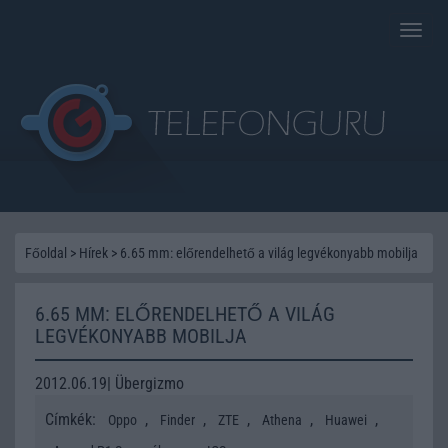
Toggle
naviga
Főoldal
>
Hírek
>
6.65 mm: előrendelhető a világ legvékonyabb mobilja
6.65 MM: ELŐRENDELHETŐ A VILÁG
LEGVÉKONYABB MOBILJA
2012.06.19| Übergizmo
Címkék:
,
,
,
,
,
Oppo
Finder
ZTE
Athena
Huawei