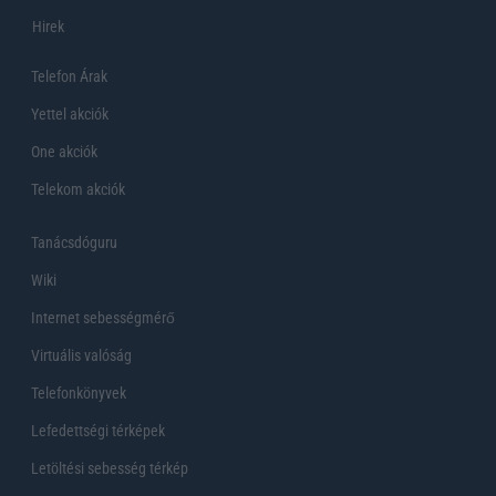
Hirek
Telefon Árak
Yettel akciók
One akciók
Telekom akciók
Tanácsdóguru
Wiki
Internet sebességmérő
Virtuális valóság
Telefonkönyvek
Lefedettségi térképek
Letöltési sebesség térkép