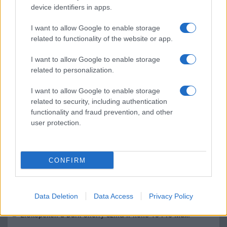
device identifiers in apps.
I want to allow Google to enable storage
LEGOLVASOTTABBAK
related to functionality of the website or app.
Számos népszerű Samsung Galaxy készülék kimarad a One
I want to allow Google to enable storage
UI 9 frissítésből – itt a lista az érintett modellekről
related to personalization.
iPhone 18 bemutató dátum - ekkor rántja le a leplet az
I want to allow Google to enable storage
Apple az új csúcsmobilokról
related to security, including authentication
Az Android rejtett automatizmusai: hat funkció, amely
functionality and fraud prevention, and other
észrevétlenül könnyíti meg a mindennapokat
user protection.
Ez a rejtett Samsung funkció teljesen megváltoztatja a
mobilhasználatot – sokan mégsem tudnak róla
CONFIRM
Nem biztos, hogy érdemes kivárni az iPhone 18 Prot
A Galaxy S25 is megkaphatja a Galaxy S26 egyik legjobb
Data Deletion
Data Access
Privacy Policy
kamerás funkcióját
Élőképeken a Dark Cherry színű iPhone 18 Pro Max!