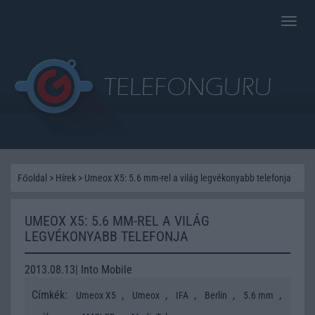
Toggle
naviga
Főoldal
>
Hírek
>
Umeox X5: 5.6 mm-rel a világ legvékonyabb telefonja
UMEOX X5: 5.6 MM-REL A VILÁG
LEGVÉKONYABB TELEFONJA
2013.08.13| Into Mobile
Címkék:
,
,
,
,
,
Umeox X5
Umeox
IFA
Berlin
5.6 mm