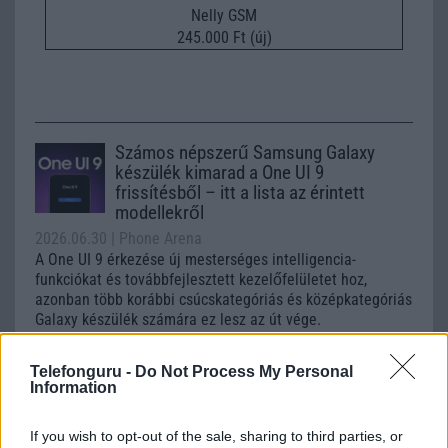
Nelly GSM
245.000 Ft (új)
Számos népszerű Samsung Galaxy
készülék kimarad a One UI 9
frissítésből – itt a lista az érintett
modellekről
2026.06.30
| Phone Arena
A One UI 9 érkezése új mesterséges intelligencia-
funkciókat és továbbfejlesztett kezelőfelületet hoz,
azonban több korábbi csúcskategóriás és középkategóriás
Galaxy készülék számára ez lesz az út vége.
iPhone 18 bemutató dátum - ekkor
Telefonguru -
Do Not Process My Personal
rántja le a leplet az Apple az új
Information
csúcsmobilokról
2026.06.29
| Phone Arena
If you wish to opt-out of the sale, sharing to third parties, or
A szeptemberi eseményen az iPhone 18 Pro modellek