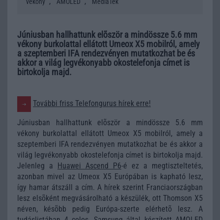
,
,
vékony
AMOLED
MediaTek
Júniusban hallhattunk elõször a mindössze 5.6 mm
vékony burkolattal ellátott Umeox X5 mobilról, amely
a szeptemberi IFA rendezvényen mutatkozhat be és
akkor a világ legvékonyabb okostelefonja címet is
birtokolja majd.
További friss Telefongurus hírek erre!
Júniusban hallhattunk elõször a mindössze 5.6 mm
vékony burkolattal ellátott Umeox X5 mobilról, amely a
szeptemberi IFA rendezvényen mutatkozhat be és akkor a
világ legvékonyabb okostelefonja címet is birtokolja majd.
Jelenleg a
Huawei Ascend P6
-é ez a megtiszteltetés,
azonban mivel az Umeox X5 Európában is kapható lesz,
így hamar átszáll a cím. A hírek szerint Franciaországban
lesz elsõként megvásárolható a készülék, ott Thomson X5
néven, késõbb pedig Európa-szerte elérhetõ lesz. A
tudáslistában 4 colos, Samsung által készített AMOLED