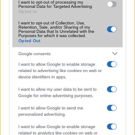
I want to opt-out of processing my
Personal Data for Targeted Advertising.
Opted In
I want to opt-out of Collection, Use,
KAPCSOLÓDÓ HÍREK
Retention, Sale, and/or Sharing of my
Personal Data that Is Unrelated with the
Purposes for which it was collected.
Pengevékony lett a Huawei Ascend P6
Opted Out
Trónfosztó jön: kell papírvékony mobil?
Google consents
A Samsung a Novaled-re pályázik
I want to allow Google to enable storage
related to advertising like cookies on web or
A nagy kijelző-összecsapás
device identifiers in apps.
Nyolc maggal és 3 giga memóriával frissülhet a HTC One
I want to allow my user data to be sent to
Összetört a Samsung Galaxy Note 3
Google for online advertising purposes.
Itt az LG 6 colos, rugalmas OLED kijelzője
I want to allow Google to send me
Itt az LG G Pro Lite: 5.5 col, ceruza, sztereó hangszóró
personalized advertising.
További hírek
I want to allow Google to enable storage
related to analytics like cookies on web or