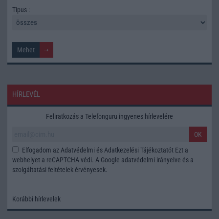
Tipus :
HÍRLEVÉL
Feliratkozás a Telefonguru ingyenes hírlevelére
OK
Elfogadom az
Adatvédelmi és Adatkezelési Tájékoztatót
Ezt a
webhelyet a reCAPTCHA védi. A Google
adatvédelmi irányelve
és a
szolgáltatási feltételek
érvényesek.
Korábbi hírlevelek