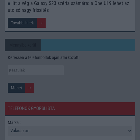
Itt a vég a Galaxy S23 széria számára: a One UI 9 lehet az
utolsó nagy frissítés
További hírek
Mennyibe kerül
Keressen a telefonboltok ajánlatai között!
TELEFONOK GYORSLISTA
Márka :