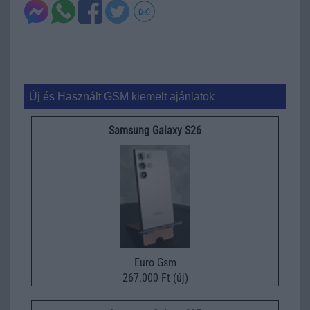
Új és Használt GSM kiemelt ajánlatok
Samsung Galaxy S26
Euro Gsm
267.000 Ft (új)