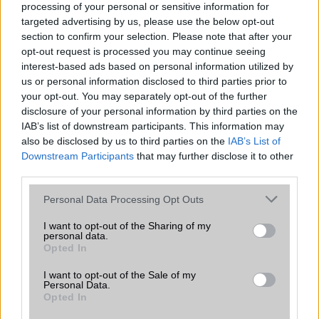
processing of your personal or sensitive information for
mellett a régóta pletykált hajlítható iPhone Ultra is
targeted advertising by us, please use the below opt-out
bemutatkozhat, miközben az áremelésekről szóló
section to confirm your selection. Please note that after your
találgatások továbbra is beárnyékolják a rajtot.
opt-out request is processed you may continue seeing
interest-based ads based on personal information utilized by
Az Android rejtett automatizmusai: hat
us or personal information disclosed to third parties prior to
funkció, amely észrevétlenül könnyíti
your opt-out. You may separately opt-out of the further
meg a mindennapokat
disclosure of your personal information by third parties on the
2026.06.14
| Android Police
IAB’s list of downstream participants. This information may
Sok felhasználó külön alkalmazásokra esküszik, pedig az
also be disclosed by us to third parties on the
IAB’s List of
Android már évek óta olyan intelligens funkciókat kínál,
Downstream Participants
that may further disclose it to other
amelyek maguktól dolgoznak a háttérben.
third parties.
Please note that this website/app uses one or more Google
Ez a rejtett Samsung funkció teljesen
Personal Data Processing Opt Outs
services and may gather and store information including but
megváltoztatja a mobilhasználatot –
not limited to your visit or usage behaviour. You may click to
I want to opt-out of the Sharing of my
sokan mégsem tudnak róla
personal data.
grant or deny consent to Google and its third-party tags to
2026.07.12
| Android Central
Opted In
use your data for below specified purposes in below Google
Az Edge Panel az egyik leghasznosabb funkció, amely
consent section.
I want to opt-out of the Sale of my
jelentősen felgyorsítja a mindennapi használatot,
Personal Data.
miközben a Pixel telefonokból továbbra is hiányzik.
Opted In