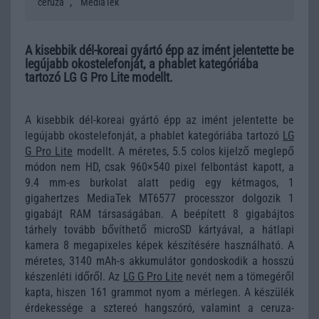
,
ceruza
MediaTek
A kisebbik dél-koreai gyártó épp az imént jelentette be
legújabb okostelefonját, a phablet kategóriába
tartozó LG G Pro Lite modellt.
A kisebbik dél-koreai gyártó épp az imént jelentette be
legújabb okostelefonját, a phablet kategóriába tartozó
LG
G Pro Lite
modellt. A méretes, 5.5 colos kijelző meglepő
módon nem HD, csak 960×540 pixel felbontást kapott, a
9.4 mm-es burkolat alatt pedig egy kétmagos, 1
gigahertzes MediaTek MT6577 processzor dolgozik 1
gigabájt RAM társaságában. A beépített 8 gigabájtos
tárhely tovább bővíthető microSD kártyával, a hátlapi
kamera 8 megapixeles képek készítésére használható. A
méretes, 3140 mAh-s akkumulátor gondoskodik a hosszú
készenléti időről. Az
LG G Pro Lite
nevét nem a tömegéről
kapta, hiszen 161 grammot nyom a mérlegen. A készülék
érdekessége a sztereó hangszóró, valamint a ceruza-