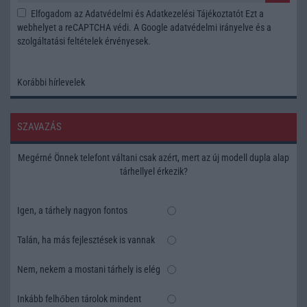
Elfogadom az
Adatvédelmi és Adatkezelési Tájékoztatót
Ezt a
webhelyet a reCAPTCHA védi. A Google
adatvédelmi irányelve
és a
szolgáltatási feltételek
érvényesek.
Korábbi hírlevelek
SZAVAZÁS
Megérné Önnek telefont váltani csak azért, mert az új modell dupla alap
tárhellyel érkezik?
Igen, a tárhely nagyon fontos
Talán, ha más fejlesztések is vannak
Nem, nekem a mostani tárhely is elég
Inkább felhőben tárolok mindent