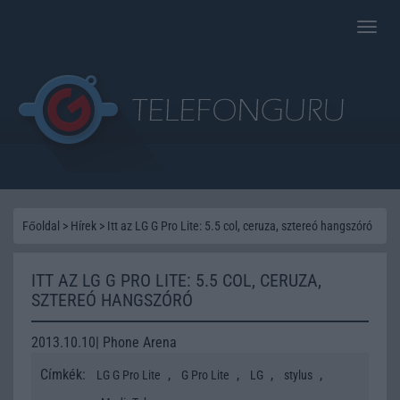
Toggle
naviga
Főoldal
>
Hírek
>
Itt az LG G Pro Lite: 5.5 col, ceruza, sztereó hangszóró
ITT AZ LG G PRO LITE: 5.5 COL, CERUZA,
SZTEREÓ HANGSZÓRÓ
2013.10.10| Phone Arena
Címkék:
,
,
,
,
LG G Pro Lite
G Pro Lite
LG
stylus