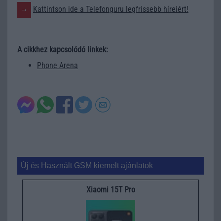
Kattintson ide a Telefonguru legfrissebb híreiért!
A cikkhez kapcsolódó linkek:
Phone Arena
Új és Használt GSM kiemelt ajánlatok
Xiaomi 15T Pro