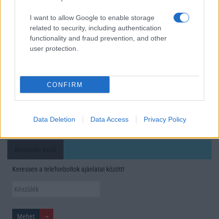
mobilhasználatot – sokan mégsem tudnak róla
I want to allow Google to enable storage
Nem biztos, hogy érdemes kivárni az iPhone 18 Prot
related to security, including authentication
functionality and fraud prevention, and other
A Galaxy S25 is megkaphatja a Galaxy S26 egyik legjobb
user protection.
kamerás funkcióját
Élőképeken a Dark Cherry színű iPhone 18 Pro Max!
Itt a vég a Galaxy S23 széria számára: a One UI 9 lehet az
CONFIRM
utolsó nagy frissítés
További hírek
Data Deletion
Data Access
Privacy Policy
Mennyibe kerül
Keressen a telefonboltok ajánlatai között!