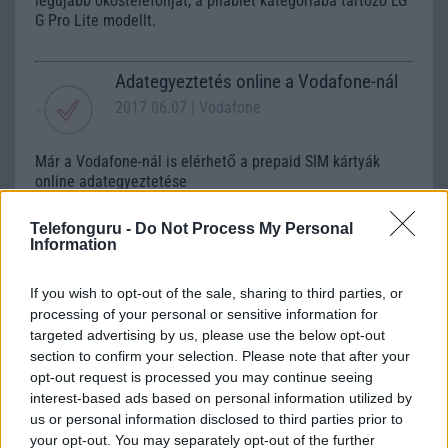
legújabb okostelefonját, a phablet kategóriába tartozó LG
G Pro Lite modellt.
Adategyeztetés online a Vodafone-nál
2017.06.07
| Vodafone
Már a Vodafone-nál is elérhető a prepaid SIM kártyák
online adategyeztetése
Telefonguru -
Do Not Process My Personal
Information
Gyors és soron kívüli mobiljavítás a
Telmesternél
If you wish to opt-out of the sale, sharing to third parties, or
2011.02.17
processing of your personal or sensitive information for
targeted advertising by us, please use the below opt-out
Gond van a mobiloddal és nagyon gyorsan kellene
section to confirm your selection. Please note that after your
megjavítani? A Telmester a Telefonguru háttér szervize!
opt-out request is processed you may continue seeing
interest-based ads based on personal information utilized by
us or personal information disclosed to third parties prior to
Google nélküli Huawei-ed van? Van
your opt-out. You may separately opt-out of the further