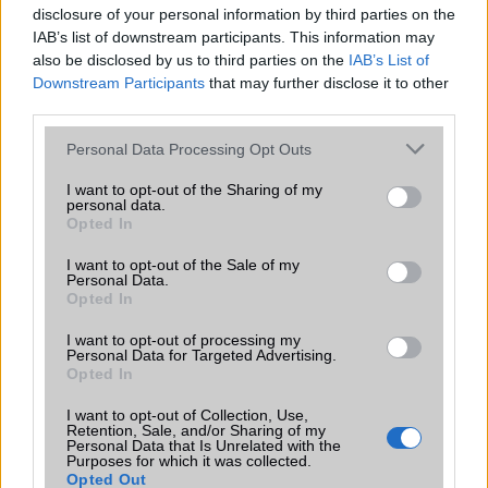
megoldás!
disclosure of your personal information by third parties on the
IAB’s list of downstream participants. This information may
2020.10.27
| XDA Developers
also be disclosed by us to third parties on the
IAB’s List of
A Googlefier a legegyszerűbb út a Google appokhoz
Downstream Participants
that may further disclose it to other
Huawei és Honor telefonokon.
third parties.
Please note that this website/app uses one or more Google
Personal Data Processing Opt Outs
services and may gather and store information including but
not limited to your visit or usage behaviour. You may click to
I want to opt-out of the Sharing of my
personal data.
grant or deny consent to Google and its third-party tags to
Opted In
use your data for below specified purposes in below Google
consent section.
I want to opt-out of the Sale of my
KAPCSOLÓDÓ HÍREK
Personal Data.
Opted In
LG G2: csúcs kategória, hátlapi gombokkal
I want to opt-out of processing my
Personal Data for Targeted Advertising.
Umeox X5: 5.6 mm-rel a világ legvékonyabb telefonja
Opted In
LG: 5.5 col és 2560 x 1440 pixel!
I want to opt-out of Collection, Use,
Retention, Sale, and/or Sharing of my
LG G2 hivatalos készülékbemutató videó
Personal Data that Is Unrelated with the
Purposes for which it was collected.
Videón az LG G2 titkai
Opted Out