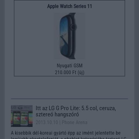
Apple Watch Series 11
Nyugati GSM
210.000 Ft (új)
Itt az LG G Pro Lite: 5.5 col, ceruza,
sztereó hangszóró
2013.10.10
| Phone Arena
A kisebbik dél-koreai gyártó épp az imént jelentette be