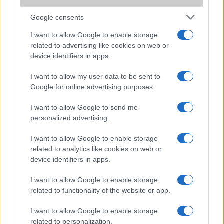
Nyolc maggal és 3 giga memóriával frissülhet a HTC One
Google consents
LG G Flex: hajlékony kijelzővel
I want to allow Google to enable storage
Olcsó, ceruzás Motorola érkezik
related to advertising like cookies on web or
device identifiers in apps.
További hírek
I want to allow my user data to be sent to
Google for online advertising purposes.
I want to allow Google to send me
LEGOLVASOTTABBAK
personalized advertising.
Számos népszerű Samsung Galaxy készülék kimarad a One
I want to allow Google to enable storage
UI 9 frissítésből – itt a lista az érintett modellekről
related to analytics like cookies on web or
device identifiers in apps.
iPhone 18 bemutató dátum - ekkor rántja le a leplet az
Apple az új csúcsmobilokról
I want to allow Google to enable storage
Az Android rejtett automatizmusai: hat funkció, amely
related to functionality of the website or app.
észrevétlenül könnyíti meg a mindennapokat
I want to allow Google to enable storage
Ez a rejtett Samsung funkció teljesen megváltoztatja a
related to personalization.