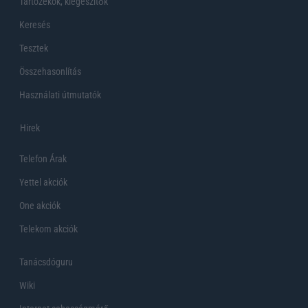
Tartozékok, kiegeszítők
Keresés
Tesztek
Összehasonlítás
Használati útmutatók
Hirek
Telefon Árak
Yettel akciók
One akciók
Telekom akciók
Tanácsdóguru
Wiki