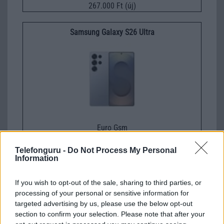
267.000 Ft (új)
Samsung Galaxy S26 Ultra
Euro Gsm
392.000 Ft (új)
Telefonguru -
Do Not Process My Personal
Information
If you wish to opt-out of the sale, sharing to third parties, or
processing of your personal or sensitive information for
Számos népszerű Samsung Galaxy
targeted advertising by us, please use the below opt-out
készülék kimarad a One UI 9
section to confirm your selection. Please note that after your
frissítésből – itt a lista az érintett