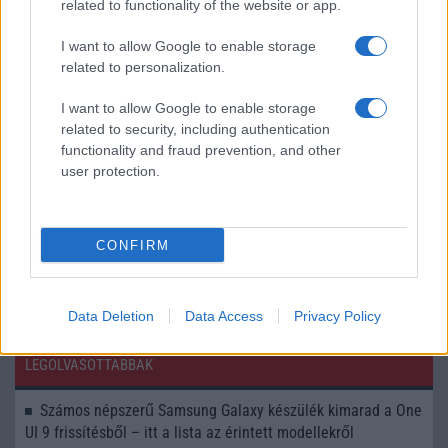
related to functionality of the website or app.
Ezek a legnépszerűbb appok itthon
I want to allow Google to enable storage
A Pixel és az iPhone is rólad pletykál
related to personalization.
Máshogy használják az okostelefont azok, akik már 5G-n
mobiloznak
I want to allow Google to enable storage
related to security, including authentication
A gyerekeink 75 százaléka sokat videójátékozik
functionality and fraud prevention, and other
user protection.
Minden hetedik autó karbonkibocsátását tudná
megspórolni Európa az 5G-vel
Életmentők lehetnek az EKG-s okosórák
CONFIRM
További hírek
Data Deletion
Data Access
Privacy Policy
LEGOLVASOTTABBAK
Számos népszerű Samsung Galaxy készülék kimarad a One
UI 9 frissítésből – itt a lista az érintett modellekről