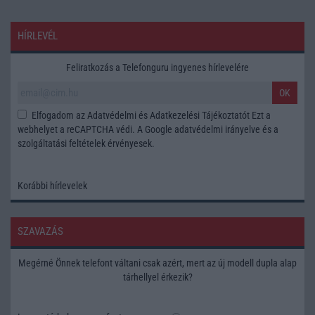
HÍRLEVÉL
Feliratkozás a Telefonguru ingyenes hírlevelére
OK
Elfogadom az
Adatvédelmi és Adatkezelési Tájékoztatót
Ezt a
webhelyet a reCAPTCHA védi. A Google
adatvédelmi irányelve
és a
szolgáltatási feltételek
érvényesek.
Korábbi hírlevelek
SZAVAZÁS
Megérné Önnek telefont váltani csak azért, mert az új modell dupla alap
tárhellyel érkezik?