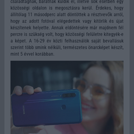
családtagnak, barátnak küldik el, illetve sok esetben egy
közösségi oldalon is megosztásra kerül. Érdekes, hogy
állítólag 11 másodperc alatt döntöttek a résztvevők arról,
hogy az adott fotóval elégedettek vagy kitörlik és újat
készítenek helyette. Annak eldöntésére már majdnem fél
percre is szükség volt, hogy közösségi felületre kitegyék-e
a képet. A 16-29 év közti felhasználók saját bevallásuk
szerint több smink nélküli, természetes önarcképet készít,
mint 5 évvel korábban.