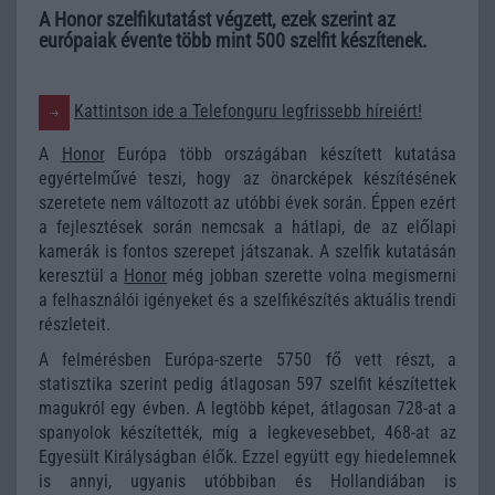
A Honor szelfikutatást végzett, ezek szerint az
európaiak évente több mint 500 szelfit készítenek.
Kattintson ide a Telefonguru legfrissebb híreiért!
A
Honor
Európa több országában készített kutatása
egyértelművé teszi, hogy az önarcképek készítésének
szeretete nem változott az utóbbi évek során. Éppen ezért
a fejlesztések során nemcsak a hátlapi, de az előlapi
kamerák is fontos szerepet játszanak. A szelfik kutatásán
keresztül a
Honor
még jobban szerette volna megismerni
a felhasználói igényeket és a szelfikészítés aktuális trendi
részleteit.
A felmérésben Európa-szerte 5750 fő vett részt, a
statisztika szerint pedig átlagosan 597 szelfit készítettek
magukról egy évben. A legtöbb képet, átlagosan 728-at a
spanyolok készítették, míg a legkevesebbet, 468-at az
Egyesült Királyságban élők. Ezzel együtt egy hiedelemnek
is annyi, ugyanis utóbbiban és Hollandiában is