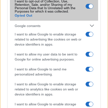
I want to opt-out of Collection, Use,
amelyek maguktól dolgoznak a háttérben.
Retention, Sale, and/or Sharing of my
Personal Data that Is Unrelated with the
Purposes for which it was collected.
Opted Out
Ez a rejtett Samsung funkció teljesen
megváltoztatja a mobilhasználatot –
Google consents
sokan mégsem tudnak róla
2026.07.12
| Android Central
I want to allow Google to enable storage
Az Edge Panel az egyik leghasznosabb funkció, amely
related to advertising like cookies on web or
jelentősen felgyorsítja a mindennapi használatot,
device identifiers in apps.
miközben a Pixel telefonokból továbbra is hiányzik.
I want to allow my user data to be sent to
Google for online advertising purposes.
I want to allow Google to send me
personalized advertising.
KAPCSOLÓDÓ HÍREK
I want to allow Google to enable storage
related to analytics like cookies on web or
Generációs különbségek a telefonhasználatban
device identifiers in apps.
Egyre több HONOR telefont és kiegészítőt vesznek az
emberek
I want to allow Google to enable storage