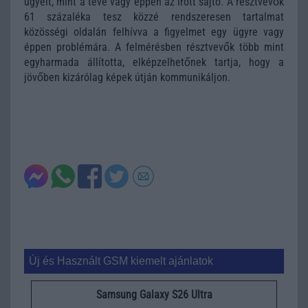
ügyeit, mint a tévé vagy éppen az írott sajtó. A résztvevők
61 százaléka tesz közzé rendszeresen tartalmat
közösségi oldalán felhívva a figyelmet egy ügyre vagy
éppen problémára. A felmérésben résztvevők több mint
egyharmada állította, elképzelhetőnek tartja, hogy a
jövőben kizárólag képek útján kommunikáljon.
Új és Használt GSM kiemelt ajánlatok
Samsung Galaxy S26 Ultra