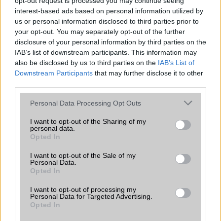
opt-out request is processed you may continue seeing
modellekről
interest-based ads based on personal information utilized by
2026.06.30
| Phone Arena
us or personal information disclosed to third parties prior to
A One UI 9 érkezése új mesterséges intelligencia-
your opt-out. You may separately opt-out of the further
funkciókat és továbbfejlesztett kezelőfelületet hoz,
disclosure of your personal information by third parties on the
azonban több korábbi csúcskategóriás és középkategóriás
IAB’s list of downstream participants. This information may
Galaxy készülék számára ez lesz az út vége.
also be disclosed by us to third parties on the
IAB’s List of
Downstream Participants
that may further disclose it to other
iPhone 18 bemutató dátum - ekkor
third parties.
rántja le a leplet az Apple az új
csúcsmobilokról
Please note that this website/app uses one or more Google
Personal Data Processing Opt Outs
2026.06.29
| Phone Arena
services and may gather and store information including but
A szeptemberi eseményen az iPhone 18 Pro modellek
not limited to your visit or usage behaviour. You may click to
I want to opt-out of the Sharing of my
mellett a régóta pletykált hajlítható iPhone Ultra is
personal data.
grant or deny consent to Google and its third-party tags to
Opted In
bemutatkozhat, miközben az áremelésekről szóló
use your data for below specified purposes in below Google
találgatások továbbra is beárnyékolják a rajtot.
consent section.
I want to opt-out of the Sale of my
Personal Data.
Az Android rejtett automatizmusai: hat
Opted In
funkció, amely észrevétlenül könnyíti
meg a mindennapokat
I want to opt-out of processing my
Personal Data for Targeted Advertising.
2026.06.14
| Android Police
Opted In
Sok felhasználó külön alkalmazásokra esküszik, pedig az
Android már évek óta olyan intelligens funkciókat kínál,