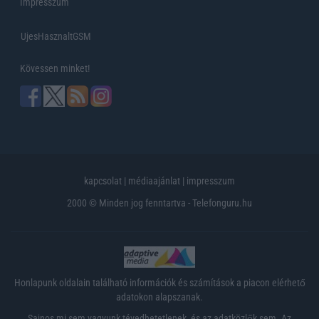
Impresszum
UjesHasznaltGSM
Kövessen minket!
kapcsolat
|
médiaajánlat
|
impresszum
2000 © Minden jog fenntartva - Telefonguru.hu
Honlapunk oldalain található információk és számítások a piacon elérhető
adatokon alapszanak.
Sajnos mi sem vagyunk tévedhetetlenek, és az adatközlők sem. Az