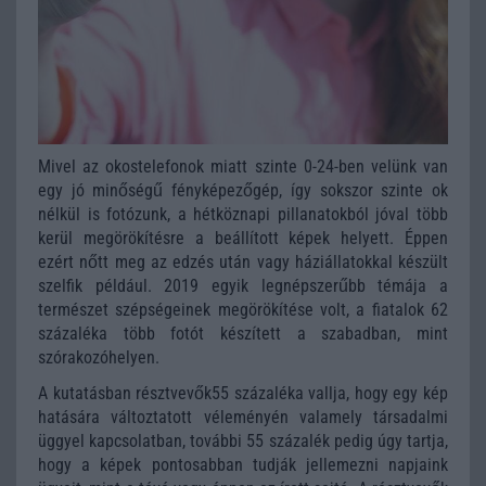
Mivel az okostelefonok miatt szinte 0-24-ben velünk van
egy jó minőségű fényképezőgép, így sokszor szinte ok
nélkül is fotózunk, a hétköznapi pillanatokból jóval több
kerül megörökítésre a beállított képek helyett. Éppen
ezért nőtt meg az edzés után vagy háziállatokkal készült
szelfik például. 2019 egyik legnépszerűbb témája a
természet szépségeinek megörökítése volt, a fiatalok 62
százaléka több fotót készített a szabadban, mint
szórakozóhelyen.
A kutatásban résztvevők55 százaléka vallja, hogy egy kép
hatására változtatott véleményén valamely társadalmi
üggyel kapcsolatban, további 55 százalék pedig úgy tartja,
hogy a képek pontosabban tudják jellemezni napjaink