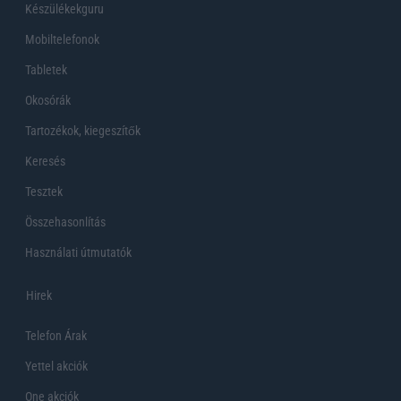
Készülékekguru
Mobiltelefonok
Tabletek
Okosórák
Tartozékok, kiegeszítők
Keresés
Tesztek
Összehasonlítás
Használati útmutatók
Hirek
Telefon Árak
Yettel akciók
One akciók