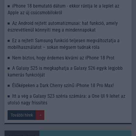
iPhone 18 bemutató dátum - ekkor rántja le a leplet az
Apple az új csúcsmobilokról
Az Android rejtett automatizmusai: hat funkció, amely
észrevétlenül könnyíti meg a mindennapokat
Ez a rejtett Samsung funkció teljesen megváltoztatja a
mobilhasználatot – sokan mégsem tudnak róla
Nem biztos, hogy érdemes kivárni az iPhone 18 Prot
A Galaxy S25 is megkaphatja a Galaxy S26 egyik legjobb
kamerás funkcióját
Élőképeken a Dark Cherry színű iPhone 18 Pro Max!
Itt a vég a Galaxy S23 széria számára: a One UI 9 lehet az
utolsó nagy frissítés
További hírek