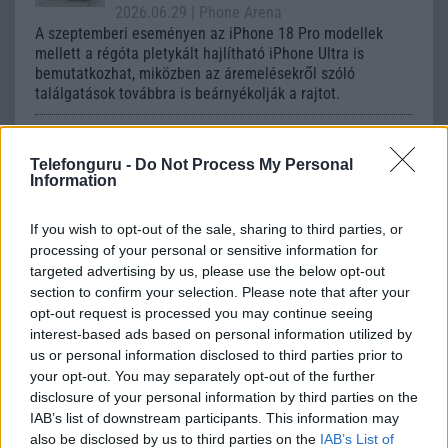
2026.06.29
| Phone Arena
A szeptemberi eseményen az iPhone 18 Pro modellek
mellett a régóta pletykált hajlítható iPhone Ultra is
bemutatkozhat, miközben az áremelésekről szóló
találgatások továbbra is beárnyékolják a rajtot.
Az Android rejtett automatizmusai: hat
funkció, amely észrevétlenül könnyíti
Telefonguru -
Do Not Process My Personal
meg a mindennapokat
Information
2026.06.14
| Android Police
Sok felhasználó külön alkalmazásokra esküszik, pedig az
If you wish to opt-out of the sale, sharing to third parties, or
Android már évek óta olyan intelligens funkciókat kínál,
processing of your personal or sensitive information for
amelyek maguktól dolgoznak a háttérben.
targeted advertising by us, please use the below opt-out
section to confirm your selection. Please note that after your
Ez a rejtett Samsung funkció teljesen
opt-out request is processed you may continue seeing
megváltoztatja a mobilhasználatot –
interest-based ads based on personal information utilized by
sokan mégsem tudnak róla
us or personal information disclosed to third parties prior to
your opt-out. You may separately opt-out of the further
2026.07.12
| Android Central
disclosure of your personal information by third parties on the
Az Edge Panel az egyik leghasznosabb funkció, amely
IAB’s list of downstream participants. This information may
jelentősen felgyorsítja a mindennapi használatot,
also be disclosed by us to third parties on the
IAB’s List of
miközben a Pixel telefonokból továbbra is hiányzik.