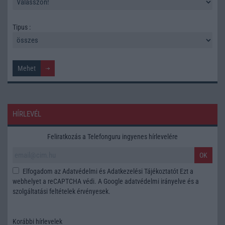
Tipus :
HÍRLEVÉL
Feliratkozás a Telefonguru ingyenes hírlevelére
OK
Elfogadom az
Adatvédelmi és Adatkezelési Tájékoztatót
Ezt a
webhelyet a reCAPTCHA védi. A Google
adatvédelmi irányelve
és a
szolgáltatási feltételek
érvényesek.
Korábbi hírlevelek