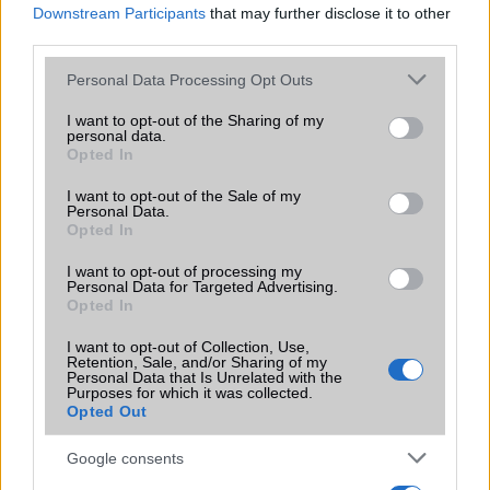
Downstream Participants
that may further disclose it to other
third parties.
Please note that this website/app uses one or more Google
Personal Data Processing Opt Outs
services and may gather and store information including but
not limited to your visit or usage behaviour. You may click to
I want to opt-out of the Sharing of my
KAPCSOLÓDÓ HÍREK
personal data.
grant or deny consent to Google and its third-party tags to
Opted In
use your data for below specified purposes in below Google
Nagyon drága lesz a Sony Xperia Z
consent section.
I want to opt-out of the Sale of my
Personal Data.
Sony Xperia Z kezelőfelület Galaxy mobilokra
Opted In
Sony Xperia Z: videó duplázás
I want to opt-out of processing my
Personal Data for Targeted Advertising.
Megjelent a Sony Xperia Tablet Z
Opted In
Sony HuaShan: erős középkategóriás
I want to opt-out of Collection, Use,
Retention, Sale, and/or Sharing of my
Sony Xperia Z: Make Magic videók Japánból
Personal Data that Is Unrelated with the
Purposes for which it was collected.
Sony Xperia Z, csini csaj, víz: tuti nyerő összeállítás
Opted Out
Teszt: Sony Xperia Z - vízálló nagyágyú
Google consents