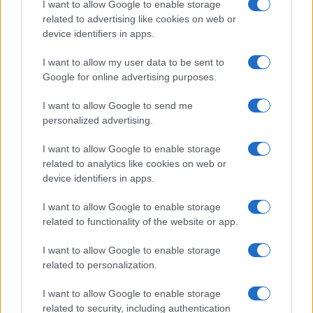
További hírek
I want to allow Google to enable storage
related to advertising like cookies on web or
device identifiers in apps.
I want to allow my user data to be sent to
LEGOLVASOTTABBAK
Google for online advertising purposes.
Számos népszerű Samsung Galaxy készülék kimarad a One
I want to allow Google to send me
UI 9 frissítésből – itt a lista az érintett modellekről
personalized advertising.
iPhone 18 bemutató dátum - ekkor rántja le a leplet az
I want to allow Google to enable storage
Apple az új csúcsmobilokról
related to analytics like cookies on web or
Az Android rejtett automatizmusai: hat funkció, amely
device identifiers in apps.
észrevétlenül könnyíti meg a mindennapokat
I want to allow Google to enable storage
Ez a rejtett Samsung funkció teljesen megváltoztatja a
related to functionality of the website or app.
mobilhasználatot – sokan mégsem tudnak róla
I want to allow Google to enable storage
Nem biztos, hogy érdemes kivárni az iPhone 18 Prot
related to personalization.
A Galaxy S25 is megkaphatja a Galaxy S26 egyik legjobb
I want to allow Google to enable storage
kamerás funkcióját
related to security, including authentication