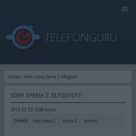
Toggle
naviga
Főoldal
>
Hírek
>
Sony Xperia Z: elfogyott!
SONY XPERIA Z: ELFOGYOTT!
2013.02.22| GSM Arena
Címkék:
,
,
Sony Xperia Z
Xperia Z
Android