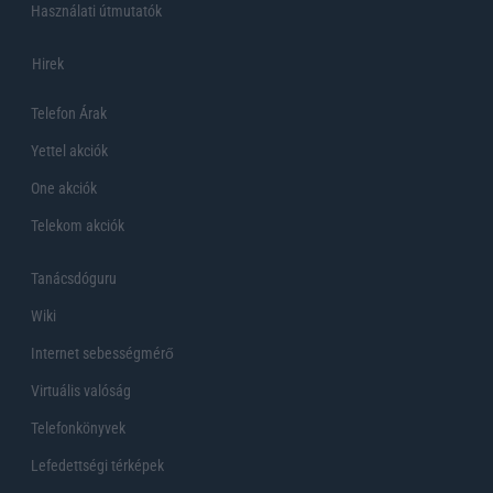
Használati útmutatók
Hirek
Telefon Árak
Yettel akciók
One akciók
Telekom akciók
Tanácsdóguru
Wiki
Internet sebességmérő
Virtuális valóság
Telefonkönyvek
Lefedettségi térképek