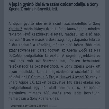
A japán gyártó idei évre szánt csúcsmodellje, a Sony
Xperia Z máris hiánycikk lett.
A japán gyártó idei évre szánt csúcsmodellje, a
Sony
Xperia Z
máris hiánycikk lett. Franciaországban minden,
raktáron lévő készüléket eladtak, ráadásul az első nap,
február 18-án. A másik érdekesség, hogy Japánba február
9 óta kapható a készülék, már az első héten több mint
száznegyvenezer darab fogyott az Xperia Z-ből az NTT
DoCoMo szolgáltatón keresztül. A cégnél egyébként ez
csak egy volt az összesen hat, frissen bemutatott
felsőkategóriás okostelefonból. A
Sony Xperia Z
-nek ott
olyan mobilokkal kellett megküzdenie a vásárlókért mint
például az
LG Optimus G Pro
, a
Huawei Ascend D2
vagy a
Sharp Aquos EX. Ezeket összevetve 140 ezres eladás egy
szolgáltatónál, egy hét alatt nem is rossz. Európában
átszámítva mintegy 600 eurós áron lehet hozzájutni
hamarosan a
Sony Xperia Z
-hez.