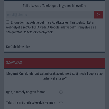
Feliratkozás a Telefonguru ingyenes hírlevelére
OK
Elfogadom az
Adatvédelmi és Adatkezelési Tájékoztatót
Ezt a
webhelyet a reCAPTCHA védi. A Google
adatvédelmi irányelve
és a
szolgáltatási feltételek
érvényesek.
Korábbi hírlevelek
SZAVAZÁS
Megérné Önnek telefont váltani csak azért, mert az új modell dupla alap
tárhellyel érkezik?
Igen, a tárhely nagyon fontos
Talán, ha más fejlesztések is vannak