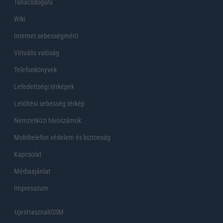
Tanácsdóguru
Wiki
Internet sebességmérő
Virtuális valóság
Telefonkönyvek
Lefedettségi térképek
Letöltési sebesség térkép
Nemzetközi hívószámok
Mobiltelefon védelem és biztonság
Kapcsolat
Médiaajánlat
Impresszum
UjesHasznaltGSM