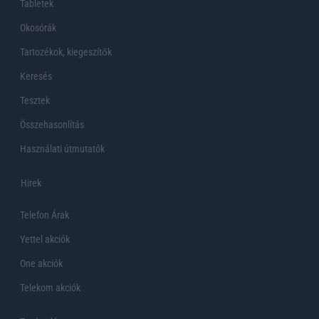
Tabletek
Okosórák
Tartozékok, kiegeszítők
Keresés
Tesztek
Összehasonlítás
Használati útmutatók
Hirek
Telefon Árak
Yettel akciók
One akciók
Telekom akciók