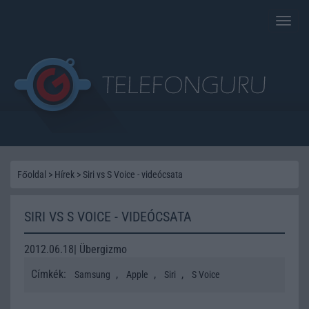
Toggle
naviga
Főoldal
>
Hírek
>
Siri vs S Voice - videócsata
SIRI VS S VOICE - VIDEÓCSATA
2012.06.18| Übergizmo
Címkék:
,
,
,
Samsung
Apple
Siri
S Voice