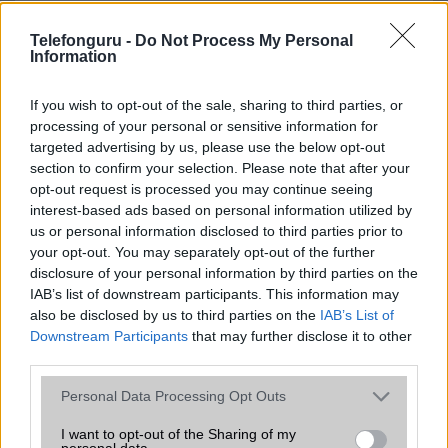
Ez a rejtett Samsung funkció teljesen
Telefonguru -
megváltoztatja a mobilhasználatot –
Do Not Process My Personal
Information
sokan mégsem tudnak róla
2026.07.12
| Android Central
If you wish to opt-out of the sale, sharing to third parties, or
Az Edge Panel az egyik leghasznosabb funkció, amely
processing of your personal or sensitive information for
jelentősen felgyorsítja a mindennapi használatot,
targeted advertising by us, please use the below opt-out
miközben a Pixel telefonokból továbbra is hiányzik.
section to confirm your selection. Please note that after your
opt-out request is processed you may continue seeing
interest-based ads based on personal information utilized by
us or personal information disclosed to third parties prior to
your opt-out. You may separately opt-out of the further
disclosure of your personal information by third parties on the
KAPCSOLÓDÓ HÍREK
IAB’s list of downstream participants. This information may
also be disclosed by us to third parties on the
IAB’s List of
Samsung S Voice: ICS mobilokra
Downstream Participants
that may further disclose it to other
Legyen Siri helyett Google Now az iPhone-odon!
third parties.
Nem az iPhone 5 a legnépszerűbb mobil!
Please note that this website/app uses one or more Google
Personal Data Processing Opt Outs
services and may gather and store information including but
Több mint tízmillió iPhone-os Google Maps-ezik
not limited to your visit or usage behaviour. You may click to
I want to opt-out of the Sharing of my
personal data.