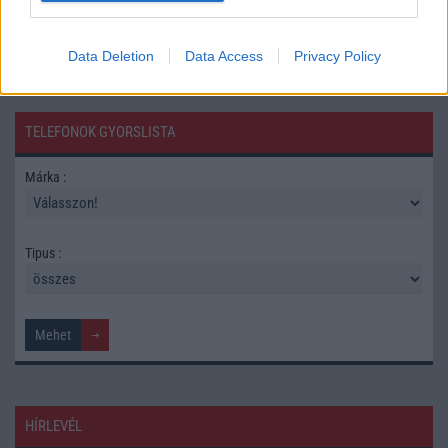
Data Deletion
Data Access
Privacy Policy
TELEFONOK GYORSLISTA
Márka :
Tipus :
HÍRLEVÉL