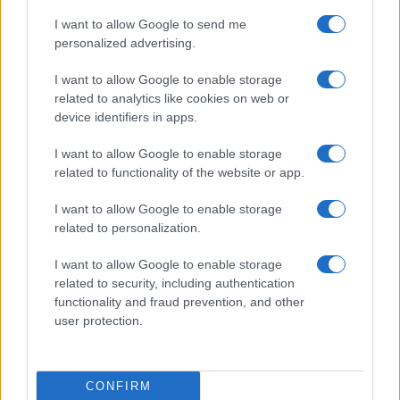
Az Android rejtett automatizmusai: hat funkció, amely
észrevétlenül könnyíti meg a mindennapokat
I want to allow Google to send me
personalized advertising.
Ez a rejtett Samsung funkció teljesen megváltoztatja a
mobilhasználatot – sokan mégsem tudnak róla
I want to allow Google to enable storage
related to analytics like cookies on web or
Nem biztos, hogy érdemes kivárni az iPhone 18 Prot
device identifiers in apps.
A Galaxy S25 is megkaphatja a Galaxy S26 egyik legjobb
I want to allow Google to enable storage
kamerás funkcióját
related to functionality of the website or app.
Élőképeken a Dark Cherry színű iPhone 18 Pro Max!
I want to allow Google to enable storage
Itt a vég a Galaxy S23 széria számára: a One UI 9 lehet az
related to personalization.
utolsó nagy frissítés
I want to allow Google to enable storage
További hírek
related to security, including authentication
functionality and fraud prevention, and other
user protection.
Mennyibe kerül
Keressen a telefonboltok ajánlatai között!
CONFIRM