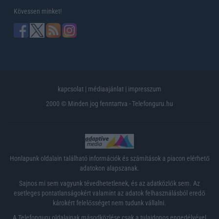
Kövessen minket!
kapcsolat
|
médiaajánlat
|
impresszum
2000 © Minden jog fenntartva - Telefonguru.hu
Honlapunk oldalain található információk és számítások a piacon elérhető
adatokon alapszanak.
Sajnos mi sem vagyunk tévedhetetlenek, és az adatközlők sem. Az
esetleges pontatlanságokért valamint az adatok felhasználásból eredő
károkért felelősséget nem tudunk vállalni.
A Telefonguru oldalainak másodközlése csak a tulajdonos engedélyével