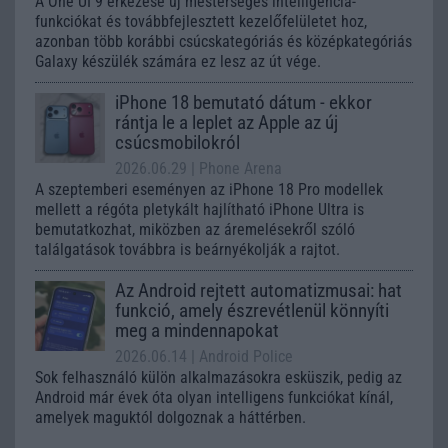
A One UI 9 érkezése új mesterséges intelligencia-
funkciókat és továbbfejlesztett kezelőfelületet hoz,
azonban több korábbi csúcskategóriás és középkategóriás
Galaxy készülék számára ez lesz az út vége.
iPhone 18 bemutató dátum - ekkor
rántja le a leplet az Apple az új
csúcsmobilokról
2026.06.29
| Phone Arena
A szeptemberi eseményen az iPhone 18 Pro modellek
mellett a régóta pletykált hajlítható iPhone Ultra is
bemutatkozhat, miközben az áremelésekről szóló
találgatások továbbra is beárnyékolják a rajtot.
Az Android rejtett automatizmusai: hat
funkció, amely észrevétlenül könnyíti
meg a mindennapokat
2026.06.14
| Android Police
Sok felhasználó külön alkalmazásokra esküszik, pedig az
Android már évek óta olyan intelligens funkciókat kínál,
amelyek maguktól dolgoznak a háttérben.