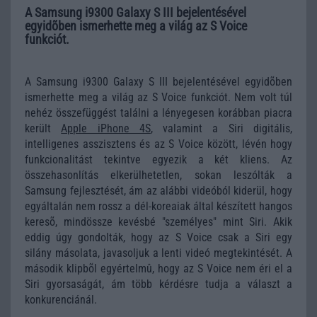
A Samsung i9300 Galaxy S III bejelentésével
egyidõben ismerhette meg a világ az S Voice
funkciót.
A Samsung i9300 Galaxy S III bejelentésével egyidõben
ismerhette meg a világ az S Voice funkciót. Nem volt túl
nehéz összefüggést találni a lényegesen korábban piacra
került
Apple iPhone 4S
, valamint a Siri digitális,
intelligenes asszisztens és az S Voice között, lévén hogy
funkcionalitást tekintve egyezik a két kliens. Az
összehasonlítás elkerülhetetlen, sokan leszólták a
Samsung fejlesztését, ám az alábbi videóból kiderül, hogy
egyáltalán nem rossz a dél-koreaiak által készített hangos
keresõ, mindössze kevésbé "személyes" mint Siri. Akik
eddig úgy gondolták, hogy az S Voice csak a Siri egy
silány másolata, javasoljuk a lenti videó megtekintését. A
második klipbõl egyértelmû, hogy az S Voice nem éri el a
Siri gyorsaságát, ám több kérdésre tudja a választ a
konkurenciánál.