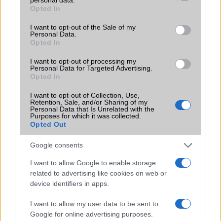
grant or deny consent to Google and its third-party tags to
Fotókon a Google Nexus S4
Opted In
use your data for below specified purposes in below Google
Forradalmi frissítés érkezhet a Samsung új készülékeire
consent section.
I want to opt-out of the Sale of my
Personal Data.
Az Apple Watch új alvási funkciója egyre több helyen válik
Opted In
elérhetővé
I want to opt-out of processing my
Personal Data for Targeted Advertising.
Hatalmas megújulás jöhet az iPad mininél – OLED
Opted In
kijelzővel és új funkciókkal érkezhet
I want to opt-out of Collection, Use,
További hírek
Retention, Sale, and/or Sharing of my
Personal Data that Is Unrelated with the
Purposes for which it was collected.
Opted Out
LEGOLVASOTTABBAK
Google consents
I want to allow Google to enable storage
Számos népszerű Samsung Galaxy készülék kimarad a One
related to advertising like cookies on web or
UI 9 frissítésből – itt a lista az érintett modellekről
device identifiers in apps.
iPhone 18 bemutató dátum - ekkor rántja le a leplet az
I want to allow my user data to be sent to
Apple az új csúcsmobilokról
Google for online advertising purposes.