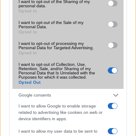
not limited to your visit or usage behaviour. You may click to
I want to opt-out of the Sharing of my
sokan mégsem tudnak róla
personal data.
grant or deny consent to Google and its third-party tags to
Opted In
2026.07.12
| Android Central
use your data for below specified purposes in below Google
Az Edge Panel az egyik leghasznosabb funkció, amely
consent section.
I want to opt-out of the Sale of my
jelentősen felgyorsítja a mindennapi használatot,
Personal Data.
miközben a Pixel telefonokból továbbra is hiányzik.
Opted In
I want to opt-out of processing my
Personal Data for Targeted Advertising.
Opted In
I want to opt-out of Collection, Use,
KAPCSOLÓDÓ HÍREK
Retention, Sale, and/or Sharing of my
Personal Data that Is Unrelated with the
Purposes for which it was collected.
Samsung előrehozza a One UI 8 fejlesztését – korábban
Opted Out
indulhat a frissítés
Google consents
Samsung Galaxy Z Fold 7: nagy frissítések, de változatlan
I want to allow Google to enable storage
akkumulátor
related to advertising like cookies on web or
One UI 8 beta elindult több 2024-es Galaxy modellen –
device identifiers in apps.
hamarosan jön a stabil verzió
I want to allow my user data to be sent to
Samsung elkezdte kiadni az Android 16 frissítést Galaxy