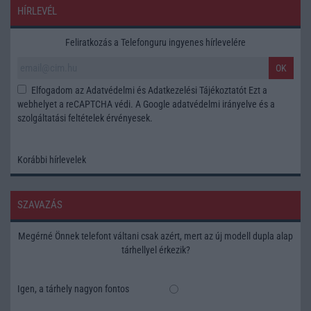
HÍRLEVÉL
Feliratkozás a Telefonguru ingyenes hírlevelére
OK
Elfogadom az
Adatvédelmi és Adatkezelési Tájékoztatót
Ezt a
webhelyet a reCAPTCHA védi. A Google
adatvédelmi irányelve
és a
szolgáltatási feltételek
érvényesek.
Korábbi hírlevelek
SZAVAZÁS
Megérné Önnek telefont váltani csak azért, mert az új modell dupla alap
tárhellyel érkezik?
Igen, a tárhely nagyon fontos