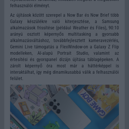
felhasználói élményt.
Az újítások között szerepel a Now Bar és Now Brief több
Galaxy készülékre való kiterjesztése, a Samsung
alkalmazások frissítése (például Weather és Files), 90:10
arányú osztott képernyős multitasking a gyorsabb
alkalmazásváltáshoz, továbbfejlesztett kameravezérlés,
Gemini Live támogatás a FlexWindow-on a Galaxy Z Flip
modelleken, AI-alapú Portrait Studio, valamint az
értesítési és gyorspanel dizájn újítása táblagépeken. A
zárolt képernyő óra most már a háttérképpel is
interaktálhat, így még dinamikusabbá válik a felhasználói
felület.