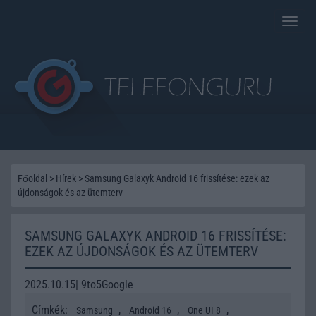
Toggle
naviga
Főoldal
>
Hírek
>
Samsung Galaxyk Android 16 frissítése: ezek az
újdonságok és az ütemterv
SAMSUNG GALAXYK ANDROID 16 FRISSÍTÉSE:
EZEK AZ ÚJDONSÁGOK ÉS AZ ÜTEMTERV
2025.10.15| 9to5Google
Címkék:
,
,
,
Samsung
Android 16
One UI 8