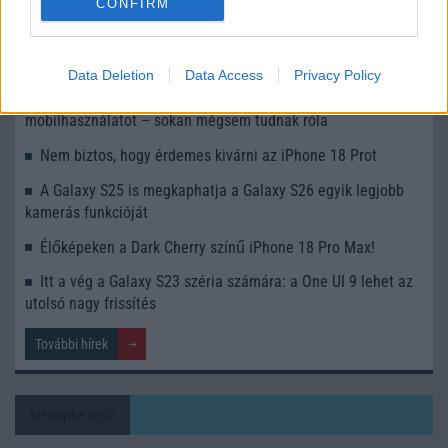
CONFIRM
Apple az új csúcsmobilokról
Az Android rejtett automatizmusai: hat funkció, amely
észrevétlenül könnyíti meg a mindennapokat
Data Deletion
Data Access
Privacy Policy
Ez a rejtett Samsung funkció teljesen megváltoztatja a
mobilhasználatot – sokan mégsem tudnak róla
Nem biztos, hogy érdemes kivárni az iPhone 18 Prot
A Galaxy S25 is megkaphatja a Galaxy S26 egyik legjobb
kamerás funkcióját
Élőképeken a Dark Cherry színű iPhone 18 Pro Max!
Itt a vég a Galaxy S23 széria számára: a One UI 9 lehet az
utolsó nagy frissítés
További hírek
Mennyibe kerül