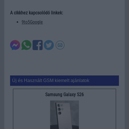
A cikkhez kapcsolódó linkek:
9to5Google
Új és Használt GSM kiemelt ajánlatok
Samsung Galaxy S26