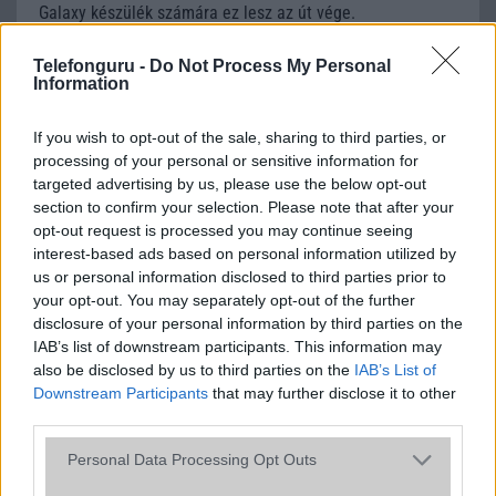
Galaxy készülék számára ez lesz az út vége.
iPhone 18 bemutató dátum - ekkor
Telefonguru -
Do Not Process My Personal
rántja le a leplet az Apple az új
Information
csúcsmobilokról
2026.06.29
| Phone Arena
If you wish to opt-out of the sale, sharing to third parties, or
A szeptemberi eseményen az iPhone 18 Pro modellek
processing of your personal or sensitive information for
mellett a régóta pletykált hajlítható iPhone Ultra is
targeted advertising by us, please use the below opt-out
bemutatkozhat, miközben az áremelésekről szóló
section to confirm your selection. Please note that after your
találgatások továbbra is beárnyékolják a rajtot.
opt-out request is processed you may continue seeing
interest-based ads based on personal information utilized by
Az Android rejtett automatizmusai: hat
us or personal information disclosed to third parties prior to
funkció, amely észrevétlenül könnyíti
your opt-out. You may separately opt-out of the further
meg a mindennapokat
disclosure of your personal information by third parties on the
2026.06.14
| Android Police
IAB’s list of downstream participants. This information may
Sok felhasználó külön alkalmazásokra esküszik, pedig az
also be disclosed by us to third parties on the
IAB’s List of
Android már évek óta olyan intelligens funkciókat kínál,
Downstream Participants
that may further disclose it to other
amelyek maguktól dolgoznak a háttérben.
third parties.
Please note that this website/app uses one or more Google
Personal Data Processing Opt Outs
Ez a rejtett Samsung funkció teljesen
services and may gather and store information including but
megváltoztatja a mobilhasználatot –