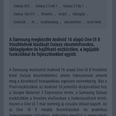
,
,
,
Galaxy S25
Galaxy Z Fold 7
Galaxy Z Flip 7
,
,
,
,
Galaxy Tab S11
frissítés
mobil
táblagép
,
,
,
,
funkciók
AI
multitasking
okostelefon
tech hírek
A Samsung megkezdte Android 16 alapú One UI 8
frissítésének kiadását Galaxy okostelefonokra,
táblagépekre és hajlítható eszközökre, a legújabb
funkciókkal és fejlesztésekkel együtt.
A Samsung mostantól Android 16 alapú One UI 8 frissítést
kínál Galaxy készülékeihez, amely fokozatosan jelenik
meg a következő hónapokban, egészen novemberig. Bár a
Pixel-eszközökön az Android 16 jelentős dizájnváltást hoz
a Google Material 3 Expressive révén, a Samsung Galaxy
eszközökön a frissítés elsősorban a funkcionalitást érinti,
hiszen a One UI 7 már nemrég új vizuális stílust kapott. Az
új One UI 8 inkább finomításokat és praktikus
fejlesztéseket tartalmaz, miközben megőrzi a megszokott