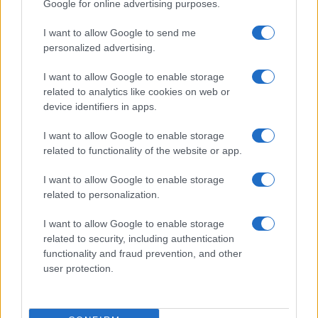
Google for online advertising purposes.
készülékekre
I want to allow Google to send me
A Samsung túlteljesítette a menetrendet: már a régebbi
personalized advertising.
Galaxy modellek is megkapták az Android 16-os frissítést
One UI 8: Apró, de ütős frissítések a Samsung telefonokon
I want to allow Google to enable storage
related to analytics like cookies on web or
Ezen a héten indul a One UI 9 béta a Samsung Galaxy S26
device identifiers in apps.
készülékeken
I want to allow Google to enable storage
Jelentős drágulás jöhet a Samsung Galaxy telefonoknál
related to functionality of the website or app.
További hírek
I want to allow Google to enable storage
related to personalization.
I want to allow Google to enable storage
LEGOLVASOTTABBAK
related to security, including authentication
functionality and fraud prevention, and other
Számos népszerű Samsung Galaxy készülék kimarad a One
user protection.
UI 9 frissítésből – itt a lista az érintett modellekről
iPhone 18 bemutató dátum - ekkor rántja le a leplet az