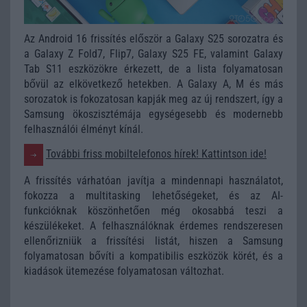
Az Android 16 frissítés először a Galaxy S25 sorozatra és
a Galaxy Z Fold7, Flip7, Galaxy S25 FE, valamint Galaxy
Tab S11 eszközökre érkezett, de a lista folyamatosan
bővül az elkövetkező hetekben. A Galaxy A, M és más
sorozatok is fokozatosan kapják meg az új rendszert, így a
Samsung ökoszisztémája egységesebb és modernebb
felhasználói élményt kínál.
További friss mobiltelefonos hírek! Kattintson ide!
A frissítés várhatóan javítja a mindennapi használatot,
fokozza a multitasking lehetőségeket, és az AI-
funkcióknak köszönhetően még okosabbá teszi a
készülékeket. A felhasználóknak érdemes rendszeresen
ellenőrizniük a frissítési listát, hiszen a Samsung
folyamatosan bővíti a kompatibilis eszközök körét, és a
kiadások ütemezése folyamatosan változhat.