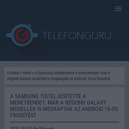
Toggle
naviga
Főoldal
>
Hírek
>
A Samsung túlteljesítette a menetrendet: már a
régebbi Galaxy modellek is megkapták az Android 16-os frissítést
A SAMSUNG TÚLTELJESÍTETTE A
MENETRENDET: MÁR A RÉGEBBI GALAXY
MODELLEK IS MEGKAPTÁK AZ ANDROID 16-OS
FRISSÍTÉST
2025.10.07| 9to5Google