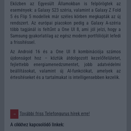
Eközben az Egyesült Államokban is felpörögtek az
események: a Galaxy S23 széria, valamint a Galaxy Z Fold
5 és Flip 5 modellek már széles körben megkapták az új
rendszert. Az európai piacokon pedig a Galaxy A-széria
több tagjánál is feltűnt a One UI 8, ami jól jelzi, hogy a
Samsung gyakorlatilag az egész modern portfólióját lefedi
a frissítéssel.
Az Android 16 és a One UI 8 kombinációja számos
újdonságot hoz – köztük átdolgozott kezelőfelületet,
fejlettebb energiamenedzsmentet, jobb adatvédelmi
beállításokat, valamint új AI-funkciókat, amelyek az
értesítéseket és a tartalmakat is intelligensebben kezelik.
További friss Telefongurus hírek erre!
A cikkhez kapcsolódó linkek: