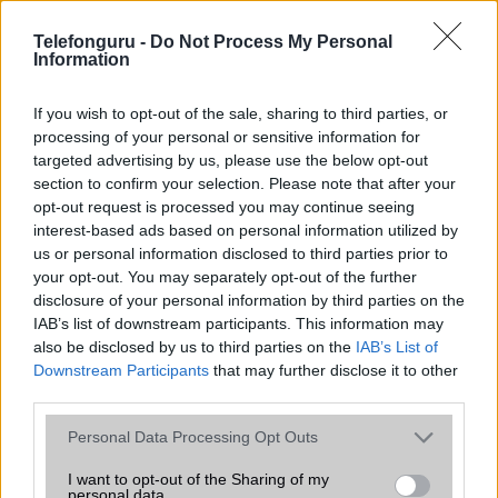
rántja le a leplet az Apple az új
csúcsmobilokról
Telefonguru -
Do Not Process My Personal
2026.06.29
| Phone Arena
Information
A szeptemberi eseményen az iPhone 18 Pro modellek
mellett a régóta pletykált hajlítható iPhone Ultra is
If you wish to opt-out of the sale, sharing to third parties, or
bemutatkozhat, miközben az áremelésekről szóló
processing of your personal or sensitive information for
találgatások továbbra is beárnyékolják a rajtot.
targeted advertising by us, please use the below opt-out
section to confirm your selection. Please note that after your
Az Android rejtett automatizmusai: hat
opt-out request is processed you may continue seeing
funkció, amely észrevétlenül könnyíti
interest-based ads based on personal information utilized by
meg a mindennapokat
us or personal information disclosed to third parties prior to
2026.06.14
| Android Police
your opt-out. You may separately opt-out of the further
Sok felhasználó külön alkalmazásokra esküszik, pedig az
disclosure of your personal information by third parties on the
Android már évek óta olyan intelligens funkciókat kínál,
IAB’s list of downstream participants. This information may
amelyek maguktól dolgoznak a háttérben.
also be disclosed by us to third parties on the
IAB’s List of
Downstream Participants
that may further disclose it to other
Ez a rejtett Samsung funkció teljesen
third parties.
megváltoztatja a mobilhasználatot –
Please note that this website/app uses one or more Google
sokan mégsem tudnak róla
Personal Data Processing Opt Outs
services and may gather and store information including but
2026.07.12
| Android Central
not limited to your visit or usage behaviour. You may click to
I want to opt-out of the Sharing of my
Az Edge Panel az egyik leghasznosabb funkció, amely
personal data.