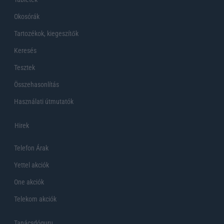
Okosórák
Tartozékok, kiegeszítők
Keresés
Tesztek
Összehasonlítás
Használati útmutatók
Hirek
Telefon Árak
Yettel akciók
One akciók
Telekom akciók
Tanácsdóguru