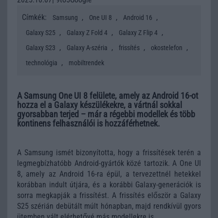
Címkék:
,
,
,
Samsung
One UI 8
Android 16
,
,
,
Galaxy S25
Galaxy Z Fold 4
Galaxy Z Flip 4
,
,
,
,
Galaxy S23
Galaxy A-széria
frissítés
okostelefon
,
technológia
mobiltrendek
A Samsung One UI 8 felülete, amely az Android 16-ot
hozza el a Galaxy készülékekre, a vártnál sokkal
gyorsabban terjed – már a régebbi modellek és több
kontinens felhasználói is hozzáférhetnek.
A Samsung ismét bizonyította, hogy a frissítések terén a
legmegbízhatóbb Android-gyártók közé tartozik. A One UI
8, amely az Android 16-ra épül, a tervezettnél hetekkel
korábban indult útjára, és a korábbi Galaxy-generációk is
sorra megkapják a frissítést. A frissítés először a Galaxy
S25 szérián debütált múlt hónapban, majd rendkívül gyors
ütemben vált elérhetővé más modellekre is.