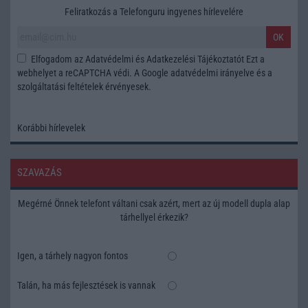
Feliratkozás a Telefonguru ingyenes hírlevelére
OK
Elfogadom az
Adatvédelmi és Adatkezelési Tájékoztatót
Ezt a
webhelyet a reCAPTCHA védi. A Google
adatvédelmi irányelve
és a
szolgáltatási feltételek
érvényesek.
Korábbi hírlevelek
SZAVAZÁS
Megérné Önnek telefont váltani csak azért, mert az új modell dupla alap
tárhellyel érkezik?
Igen, a tárhely nagyon fontos
Talán, ha más fejlesztések is vannak