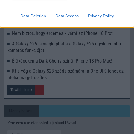
észrevétlenül könnyíti meg a mindennapokat
Data Deletion
Data Access
Privacy Policy
Ez a rejtett Samsung funkció teljesen megváltoztatja a
mobilhasználatot – sokan mégsem tudnak róla
Nem biztos, hogy érdemes kivárni az iPhone 18 Prot
A Galaxy S25 is megkaphatja a Galaxy S26 egyik legjobb
kamerás funkcióját
Élőképeken a Dark Cherry színű iPhone 18 Pro Max!
Itt a vég a Galaxy S23 széria számára: a One UI 9 lehet az
utolsó nagy frissítés
További hírek
Mennyibe kerül
Keressen a telefonboltok ajánlatai között!