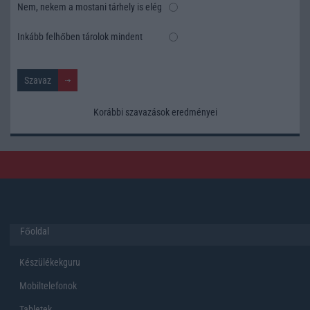
Nem, nekem a mostani tárhely is elég
Inkább felhőben tárolok mindent
Korábbi szavazások eredményei
Főoldal
Készülékekguru
Mobiltelefonok
Tabletek