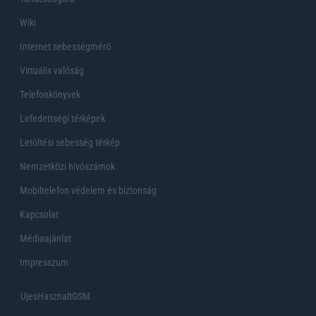
Wiki
Internet sebességmérő
Virtuális valóság
Telefonkönyvek
Lefedettségi térképek
Letöltési sebesség térkép
Nemzetközi hívószámok
Mobiltelefon védelem és biztonság
Kapcsolat
Médiaajánlat
Impresszum
UjesHasznaltGSM