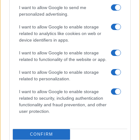
újdonságok és az ütemterv
I want to allow Google to send me
One UI 8: Apró, de ütős frissítések a Samsung telefonokon
personalized advertising.
Ezen a héten indul a One UI 9 béta a Samsung Galaxy S26
I want to allow Google to enable storage
készülékeken
related to analytics like cookies on web or
device identifiers in apps.
Fontos biztonsági változás érkezik a Samsung telefonokra
a One UI 9-ben
I want to allow Google to enable storage
related to functionality of the website or app.
További hírek
I want to allow Google to enable storage
related to personalization.
LEGOLVASOTTABBAK
I want to allow Google to enable storage
related to security, including authentication
Számos népszerű Samsung Galaxy készülék kimarad a One
functionality and fraud prevention, and other
UI 9 frissítésből – itt a lista az érintett modellekről
user protection.
iPhone 18 bemutató dátum - ekkor rántja le a leplet az
Apple az új csúcsmobilokról
CONFIRM
Az Android rejtett automatizmusai: hat funkció, amely