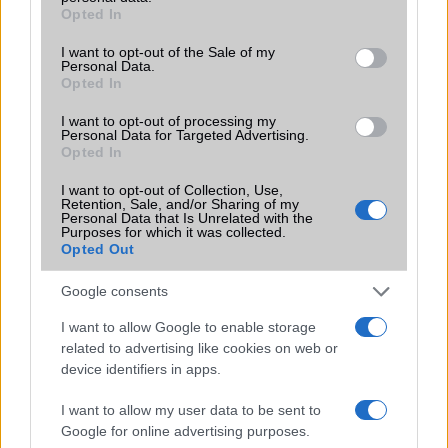
grant or deny consent to Google and its third-party tags to
jelentősen felgyorsítja a mindennapi használatot,
Opted In
use your data for below specified purposes in below Google
miközben a Pixel telefonokból továbbra is hiányzik.
consent section.
I want to opt-out of the Sale of my
Personal Data.
Opted In
I want to opt-out of processing my
Personal Data for Targeted Advertising.
Opted In
KAPCSOLÓDÓ HÍREK
I want to opt-out of Collection, Use,
Retention, Sale, and/or Sharing of my
Samsung előrehozza a One UI 8 fejlesztését – korábban
Personal Data that Is Unrelated with the
indulhat a frissítés
Purposes for which it was collected.
Opted Out
One UI 8 beta elindult több 2024-es Galaxy modellen –
hamarosan jön a stabil verzió
Google consents
Samsung elkezdte kiadni az Android 16 frissítést Galaxy
I want to allow Google to enable storage
készülékekre
related to advertising like cookies on web or
device identifiers in apps.
Apple nyomában: narancsszínű Galaxy S26 Ultra szivárgott
ki – az új „Cosmic Orange” inspiráció?
I want to allow my user data to be sent to
Google for online advertising purposes.
Samsung Galaxyk Android 16 frissítése: ezek az